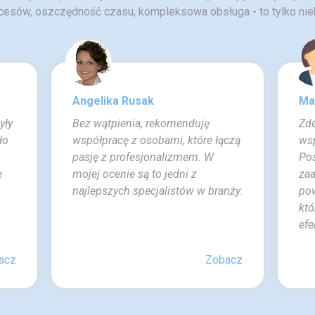
cesów, oszczędność czasu, kompleksowa obsługa - to tylko niek
Angelika Rusak
Ma
yły
Bez wątpienia, rekomenduję
Zd
ło
współpracę z osobami, które łączą
wsp
pasję z profesjonalizmem. W
Pos
ę
mojej ocenie są to jedni z
za
najlepszych specjalistów w branży.
pow
któ
efe
acz
Zobacz