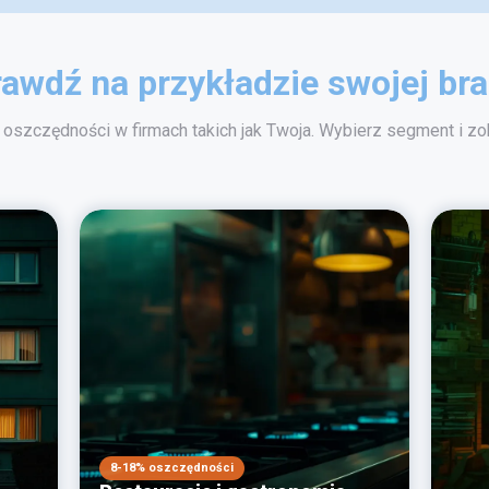
awdź na przykładzie swojej br
oszczędności w firmach takich jak Twoja. Wybierz segment i zob
8-18% oszczędności