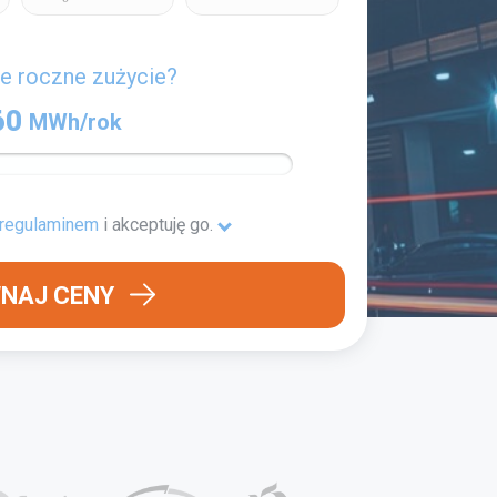
je roczne zużycie?
60
MWh/rok
regulaminem
i akceptuję go
.
NAJ CENY