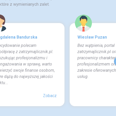
tóre z wymienianych zalet.
gdalena Bandurska
Wiesław Puzan
ecydowanie polecam
Bez wątpienia, portal
ółpracę z zatrzymajlicznik.pl.
zatrzymajlicznik.pl o
zukując profesjonalizmu i
pracownicy charakter
angażowania w sprawę, warto
profesjonalizmem or
ierzyć swoje finanse osobom,
zakresie oferowanych
re dążą do najwyższej jakości
usług.
ktu...
Zobacz