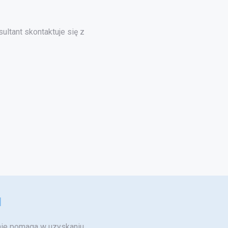
ultant skontaktuje się z
u
tnie pomaga
w uzyskaniu