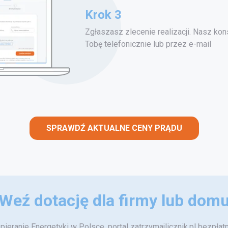
Krok 3
Zgłaszasz zlecenie realizacji. Nasz kons
Tobę telefonicznie lub przez e-mail
SPRAWDŹ AKTUALNE CENY PRĄDU
Weź dotację dla firmy lub dom
eranie Energetyki w Polsce, portal zatrzymajlicznik.pl bezpła