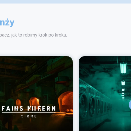
anży
acz, jak to robimy krok po kroku.