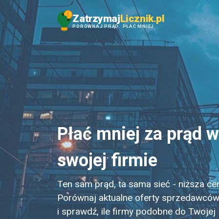
Zatrzymaj
Licznik
.pl
PORÓWNAJ PRĄD
.
PŁAĆ MNIEJ
.
Płać mniej za prąd w
swojej firmie
Ten sam prąd, ta sama sieć - niższa ce
Porównaj aktualne oferty sprzedawców 
i sprawdź, ile firmy podobne do Twojej