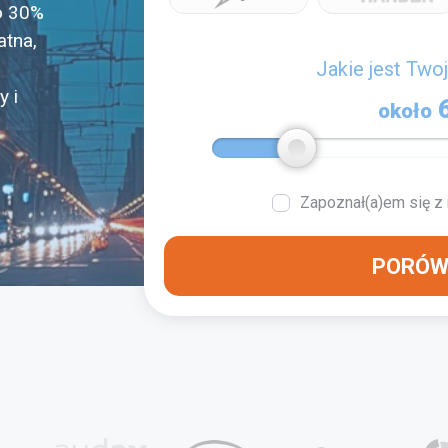
o 30%
atna,
Jakie jest Two
y i
około
Zapoznał(a)em się z
PORÓW