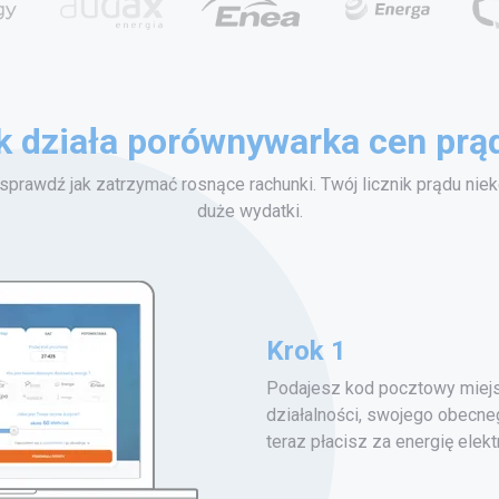
k działa porównywarka cen prą
 sprawdź jak zatrzymać rosnące rachunki.
Twój licznik prądu ni
duże wydatki.
Krok 1
Podajesz kod pocztowy miej
działalności, swojego obecne
teraz płacisz za energię elek