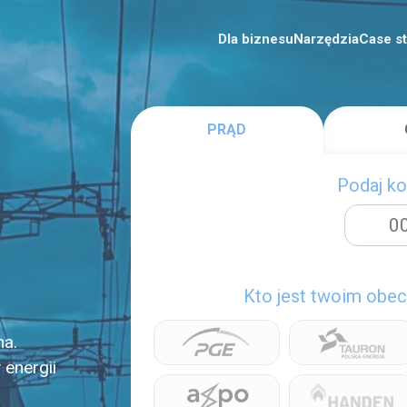
Dla biznesu
Narzędzia
Case s
PRĄD
Podaj k
Kto jest twoim ob
na.
energii