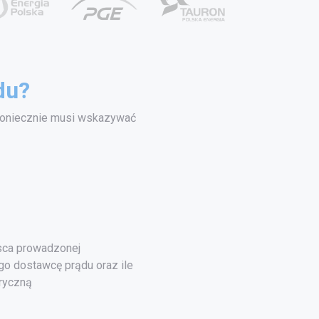
du?
ekoniecznie musi wskazywać
sca prowadzonej
go dostawcę prądu oraz ile
tryczną