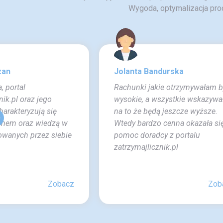
Wygoda, optymalizacja pro
zan
Jolanta Bandurska
, portal
Rachunki jakie otrzymywałam b
nik.pl oraz jego
wysokie, a wszystkie wskazywa
arakteryzują się
na to że będą jeszcze wyższe.
zmem oraz wiedzą w
Wtedy bardzo cenna okazała si
rowanych przez siebie
pomoc doradcy z portalu
zatrzymajlicznik.pl
Zobacz
Zob