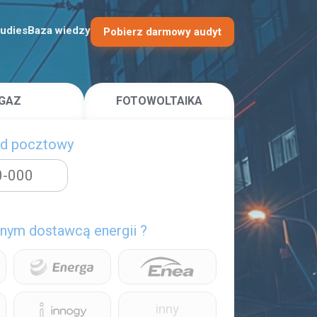
tudies
Baza wiedzy
Pobierz darmowy audyt
GAZ
FOTOWOLTAIKA
od pocztowy
ecnym dostawcą
energii
?