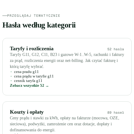
PRZEGLĄDAJ TEMATYCZNIE
Hasła według kategorii
Taryfy i rozliczenia
52 hasła
Taryfy G11, G12, C11, B23 i gazowe W-1..W-5, rachunki i faktury
za prąd, rozliczenia energii oraz net-billing. Jak czytać fakturę i
którą taryfę wybrać.
cena pradu g11
cena prądu w taryfie g11
cennik taryfa g11
Zobacz wszystkie 52 →
Koszty i opłaty
89 haseł
Ceny prądu i stawki za kWh, opłaty na fakturze (mocowa, OZE,
sieciowa), podwyżki, zamrożenie cen oraz dotacje, dopłaty i
dofinansowania do energii.