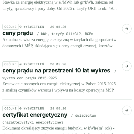
Stawka za energię elektryczną w zł/MWh lub gr/kWh, zależna od
taryfy, sprzedawcy i pory doby. Od 2026 r. taryfy URE to ok. 495
zł/MWh netto - koniec mrożenia cen.
OGÓLNE
0
WYŚWIETLEŃ ·
29.05.26
ceny prądu
/ kWh, taryfy G11/G12, RCEm
Aktualna stawka za energię elektryczną w taryfach dla gospodarstw
domowych i MŚP, składająca się z ceny energii czynnej, kosztów
dystrybucji oraz opłat systemowych (mocowa, OZE, kogeneracja).
OGÓLNE
0
WYŚWIETLEŃ ·
28.05.26
ceny prądu na przestrzeni 10 lat wykres
/
wykres cen prądu 2015-2025
Zestawienie rocznych cen energii elektrycznej w Polsce 2015-2025
z analizą czynników wzrostu i wpływu na koszty operacyjne MŚP.
OGÓLNE
0
WYŚWIETLEŃ ·
28.05.26
certyfikat energetyczny
/ świadectwo
charakterystyki energetycznej
Dokument określający zużycie energii budynku w kWh/(m²·rok) -