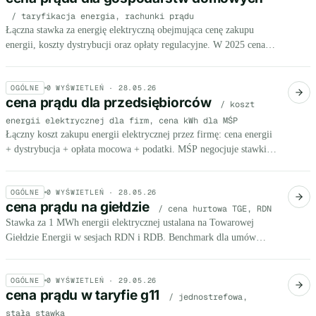
/ taryfikacja energia, rachunki prądu
Łączna stawka za energię elektryczną obejmująca cenę zakupu
energii, koszty dystrybucji oraz opłaty regulacyjne. W 2025 cena
energii zamrożona na 500 zł/MWh netto (0,50 zł/kWh), od 2026
spadek do 495,16 zł/MWh.
OGÓLNE
0
WYŚWIETLEŃ ·
28.05.26
cena prądu dla przedsiębiorców
/ koszt
energii elektrycznej dla firm, cena kWh dla MŚP
Łączny koszt zakupu energii elektrycznej przez firmę: cena energii
+ dystrybucja + opłata mocowa + podatki. MŚP negocjuje stawki
na wolnym rynku lub korzysta z mechanizmu ceny maksymalnej.
OGÓLNE
0
WYŚWIETLEŃ ·
28.05.26
cena prądu na giełdzie
/ cena hurtowa TGE, RDN
Stawka za 1 MWh energii elektrycznej ustalana na Towarowej
Giełdzie Energii w sesjach RDN i RDB. Benchmark dla umów
wolnorynkowych MŚP.
OGÓLNE
0
WYŚWIETLEŃ ·
29.05.26
cena prądu w taryfie g11
/ jednostrefowa,
stała stawka