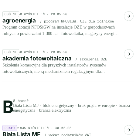
biuletyny z cenami, wolumenami i prognozami.
OGÓLNE
0
WYŚWIETLEŃ ·
28.05.26
agroenergia
/ program NFOSiGW, OZE dla rolnikow
Program dotacji NFOSiGW na instalacje OZE w gospodarstwach
rolnych o powierzchni 1-300 ha - fotowoltaika, magazyny energii,
pompy ciepla z dofinansowaniem do 50% kosztow
kwalifikowanych.
OGÓLNE
0
WYŚWIETLEŃ ·
28.05.26
akademia fotowoltaiczna
/ szkolenia OZE
Szkolenia komercyjne dla przyszłych instalatorów systemów
fotowoltaicznych, nie są mechanizmem regulacyjnym dla
przedsiębiorców.
B
Litera B, 8 haseł
8 haseł
Biała Lista MF · blok energetyczny · brak prądu w europie · branza
energetyczna · branża elektryczna
PRAWO
1845
WYŚWIETLEŃ ·
30.06.26
Biała Lista MF
/ wykaz podatników VAT