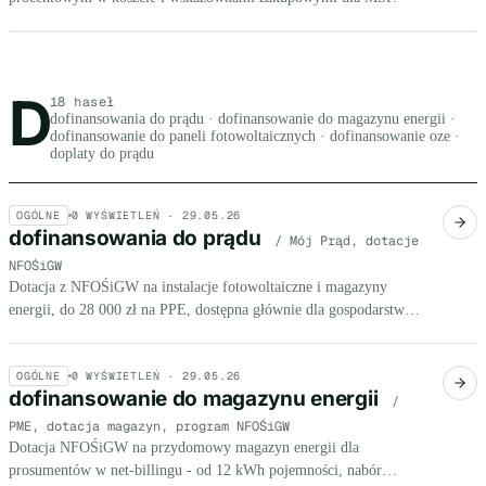
D
Litera D, 18 haseł
18 haseł
dofinansowania do prądu · dofinansowanie do magazynu energii ·
dofinansowanie do paneli fotowoltaicznych · dofinansowanie oze ·
doplaty do prądu
OGÓLNE
0
WYŚWIETLEŃ ·
29.05.26
dofinansowania do prądu
/ Mój Prąd, dotacje
NFOŚiGW
Dotacja z NFOŚiGW na instalacje fotowoltaiczne i magazyny
energii, do 28 000 zł na PPE, dostępna głównie dla gospodarstw
domowych i wybranych osób fizycznych prowadzących
działalność.
OGÓLNE
0
WYŚWIETLEŃ ·
29.05.26
dofinansowanie do magazynu energii
/
PME, dotacja magazyn, program NFOŚiGW
Dotacja NFOŚiGW na przydomowy magazyn energii dla
prosumentów w net-billingu - od 12 kWh pojemności, nabór