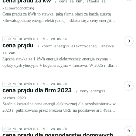
cena pradu za kw
/ cena za kWh, stawka za
kilowatogodzinę
Cena prądu za kWh to stawka, jaką firma płaci za każdą zużytą
kilowatogodzinę energii elektrycznej - składa się z ceny energii
czynnej, opłat dystrybucyjnych, akcyzy i VAT.
OGÓLNE
0
WYŚWIETLEŃ ·
28.05.26
cena prądu
/ koszt energii elektrycznej, stawka
za kWh
Łączna stawka za 1 kWh energii elektrycznej: energia czynna +
opłaty dystrybucyjne + kogeneracyjna + mocowa. W 2026 r. dla
firm w taryfie G11 wynosi ok. 0,95-1,10 zł/kWh.
OGÓLNE
0
WYŚWIETLEŃ ·
29.05.26
cena prądu dla firm 2023
/ ceny energii
biznes 2023
Średnia kwartalna cena energii elektrycznej dla przedsiębiorstw w
2023 r. publikowana przez Prezesa URE na podstawie art. 49aa
ustawy Prawo energetyczne.
OGÓLNE
0
WYŚWIETLEŃ ·
29.05.26
cena prądu dla gospodarstw domowych