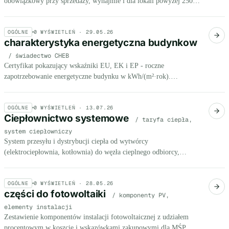
obowiązkowy przy sprzedaży, wynajmie i dla lokali powyżej 250
m² użytkowanych przez instytucje publiczne.
OGÓLNE
0
WYŚWIETLEŃ ·
29.05.26
charakterystyka energetyczna budynkow
/ świadectwo CHEB
Certyfikat pokazujący wskaźniki EU, EK i EP - roczne
zapotrzebowanie energetyczne budynku w kWh/(m²·rok).
Obowiązkowy przy transakcjach i dla budynków publicznych >250
m².
OGÓLNE
0
WYŚWIETLEŃ ·
13.07.26
Ciepłownictwo systemowe
/ taryfa ciepła,
system ciepłowniczy
System przesyłu i dystrybucji ciepła od wytwórcy
(elektrociepłownia, kotłownia) do węzła cieplnego odbiorcy,
eksploatowany przez koncesjonowane przedsiębiorstwo
energetyczne.
OGÓLNE
0
WYŚWIETLEŃ ·
28.05.26
części do fotowoltaiki
/ komponenty PV,
elementy instalacji
Zestawienie komponentów instalacji fotowoltaicznej z udziałem
procentowym w koszcie i wskazówkami zakupowymi dla MŚP.