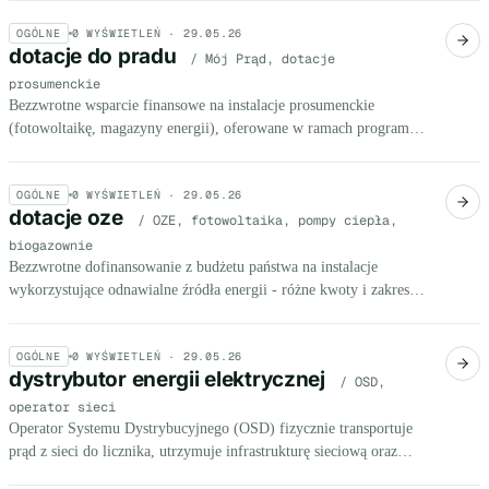
OGÓLNE
0
WYŚWIETLEŃ ·
29.05.26
dotacje do pradu
/ Mój Prąd, dotacje
prosumenckie
Bezzwrotne wsparcie finansowe na instalacje prosumenckie
(fotowoltaikę, magazyny energii), oferowane w ramach programów
rządowych jak Mój Prąd i jego następców.
OGÓLNE
0
WYŚWIETLEŃ ·
29.05.26
dotacje oze
/ OZE, fotowoltaika, pompy ciepła,
biogazownie
Bezzwrotne dofinansowanie z budżetu państwa na instalacje
wykorzystujące odnawialne źródła energii - różne kwoty i zakresy
w zależności od programu (NFOŚiGW, ARiMR, Moje Ciepło).
OGÓLNE
0
WYŚWIETLEŃ ·
29.05.26
dystrybutor energii elektrycznej
/ OSD,
operator sieci
Operator Systemu Dystrybucyjnego (OSD) fizycznie transportuje
prąd z sieci do licznika, utrzymuje infrastrukturę sieciową oraz
odpowiada za przyłączanie i awaryjne odłączenia. Nie wybierasz