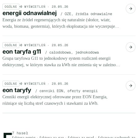
OGÓLNE
0
WYŚWIETLEŃ ·
28.05.26
energii odnawialnej
/ OZE, źródła odnawialne
Energia ze źródeł regenerujących się naturalnie (słońce, wiatr,
woda, biomasa, geotermia), których eksploatacja nie wyczerpuje
zasobów. W 2023 r. OZE stanowiły 16,5% końcowego zużycia
energii w Polsce.
OGÓLNE
0
WYŚWIETLEŃ ·
28.05.26
eon taryfa g11
/ całodobowa, jednokodowa
Grupa taryfowa G11 to jednokodowy system rozliczeń energii
elektrycznej, w którym stawka za kWh nie zmienia się w zależności
od pory doby - we wszystkich godzinach płacisz tyle samo.
OGÓLNE
0
WYŚWIETLEŃ ·
28.05.26
eon taryfy
/ cenniki EON, oferty energii
Cenniki energii elektrycznej oferowane przez EON Energia,
różniące się liczbą stref czasowych i stawkami za kWh.
Litera F, 7 haseł
7 haseł
faktura pgnig · faktura za gaz · faktura za prad · falszywy rachunek za