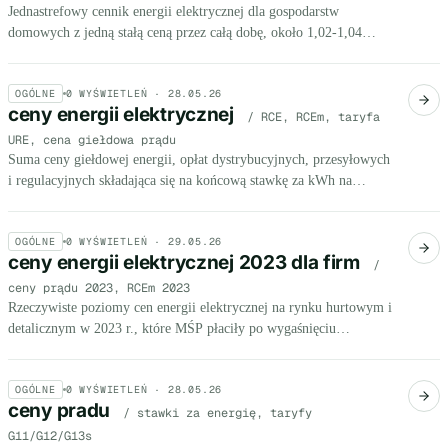
Jednastrefowy cennik energii elektrycznej dla gospodarstw
domowych z jedną stałą ceną przez całą dobę, około 1,02-1,04
zł/kWh brutto w 2026 roku.
OGÓLNE
0
WYŚWIETLEŃ ·
28.05.26
ceny energii elektrycznej
/ RCE, RCEm, taryfa
URE, cena giełdowa prądu
Suma ceny giełdowej energii, opłat dystrybucyjnych, przesyłowych
i regulacyjnych składająca się na końcową stawkę za kWh na
fakturze MŚP. Taryfa URE w Q4 2025: 572,64 zł/MWh.
OGÓLNE
0
WYŚWIETLEŃ ·
29.05.26
ceny energii elektrycznej 2023 dla firm
/
ceny prądu 2023, RCEm 2023
Rzeczywiste poziomy cen energii elektrycznej na rynku hurtowym i
detalicznym w 2023 r., które MŚP płaciły po wygaśnięciu
zamrożonych taryf z 2022 r.
OGÓLNE
0
WYŚWIETLEŃ ·
28.05.26
ceny pradu
/ stawki za energię, taryfy
G11/G12/G13s