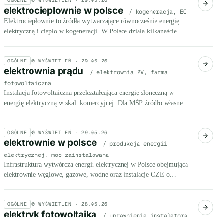
OGÓLNE
0
WYŚWIETLEŃ ·
29.05.26
elektrocieplownie w polsce
/ kogeneracja, EC
Elektrociepłownie to źródła wytwarzające równocześnie energię
elektryczną i ciepło w kogeneracji. W Polsce działa kilkanaście
takich obiektów, zasilających systemy ciepłownicze w największych
miastach.
OGÓLNE
0
WYŚWIETLEŃ ·
29.05.26
elektrownia prądu
/ elektrownia PV, farma
fotowoltaiczna
Instalacja fotowoltaiczna przekształcająca energię słoneczną w
energię elektryczną w skali komercyjnej. Dla MŚP źródło własnego
prądu obniżające rachunki o 30-60%.
OGÓLNE
0
WYŚWIETLEŃ ·
29.05.26
elektrownie w polsce
/ produkcja energii
elektrycznej, moc zainstalowana
Infrastruktura wytwórcza energii elektrycznej w Polsce obejmująca
elektrownie węglowe, gazowe, wodne oraz instalacje OZE o
łącznej mocy około 60 GW.
OGÓLNE
0
WYŚWIETLEŃ ·
28.05.26
elektryk fotowoltaika
/ uprawnienia instalatora