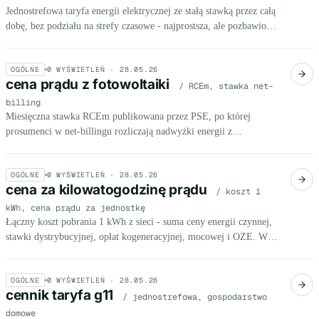
Jednostrefowa taryfa energii elektrycznej ze stałą stawką przez całą
dobę, bez podziału na strefy czasowe - najprostsza, ale pozbawiona
możliwości optymalizacji kosztów poprzez przesunięcie zużycia.
OGÓLNE
0
WYŚWIETLEŃ ·
28.05.26
cena prądu z fotowoltaiki
/ RCEm, stawka net-
billing
Miesięczna stawka RCEm publikowana przez PSE, po której
prosumenci w net-billingu rozliczają nadwyżki energii z
fotowoltaiki - od 136 zł/MWh latem do 550+ zł/MWh zimą.
OGÓLNE
0
WYŚWIETLEŃ ·
28.05.26
cena za kilowatogodzinę prądu
/ koszt 1
kWh, cena prądu za jednostkę
Łączny koszt pobrania 1 kWh z sieci - suma ceny energii czynnej,
stawki dystrybucyjnej, opłat kogeneracyjnej, mocowej i OZE. W
2026 r. dla MŚP: 0,85-1,15 zł/kWh brutto.
OGÓLNE
0
WYŚWIETLEŃ ·
28.05.26
cennik taryfa g11
/ jednostrefowa, gospodarstwo
domowe