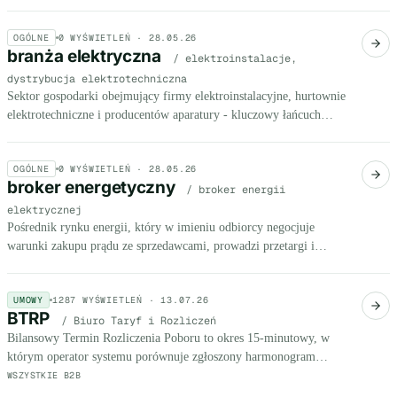
mld zł, ale rosnącymi barierami kredytowymi i regulacyjną
niepewnością.
OGÓLNE
0
WYŚWIETLEŃ ·
28.05.26
branża elektryczna
/ elektroinstalacje,
dystrybucja elektrotechniczna
Sektor gospodarki obejmujący firmy elektroinstalacyjne, hurtownie
elektrotechniczne i producentów aparatury - kluczowy łańcuch
dostaw dla inwestycji energetycznych MŚP.
OGÓLNE
0
WYŚWIETLEŃ ·
28.05.26
broker energetyczny
/ broker energii
elektrycznej
Pośrednik rynku energii, który w imieniu odbiorcy negocjuje
warunki zakupu prądu ze sprzedawcami, prowadzi przetargi i
optymalizuje strukturę kontraktu.
UMOWY
1287
WYŚWIETLEŃ ·
13.07.26
BTRP
/ Biuro Taryf i Rozliczeń
Bilansowy Termin Rozliczenia Poboru to okres 15-minutowy, w
którym operator systemu porównuje zgłoszony harmonogram
poboru energii z rzeczywistym zużyciem odbiorcy.
WSZYSTKIE B2B