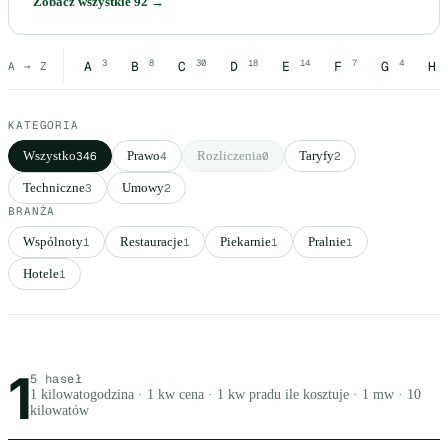
Zobacz wszystkie 92 →
3
8
30
18
14
7
4
A
B
C
D
E
F
G
H
A → Z
KATEGORIA
Wszystko
Prawo
Rozliczenia
Taryfy
346
4
0
2
Techniczne
Umowy
3
2
BRANŻA
Wspólnoty
Restauracje
Piekarnie
Pralnie
1
1
1
1
Hotele
1
1
Wszystkie hasła
Litera 1, 5 haseł
5 haseł
1 kilowatogodzina · 1 kw cena · 1 kw pradu ile kosztuje · 1 mw · 10
kilowatów