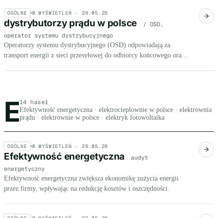
OSD - jest przypisany do lokalizacji.
OGÓLNE
0
WYŚWIETLEŃ ·
29.05.26
dystrybutorzy prądu w polsce
/ OSD,
operator systemu dystrybucyjnego
Operatorzy systemu dystrybucyjnego (OSD) odpowiadają za
transport energii z sieci przesyłowej do odbiorcy końcowego oraz
utrzymanie lokalnej infrastruktury elektroenergetycznej na
przypisanym obszarze geograficznym.
E
Litera E, 14 haseł
14 haseł
Efektywność energetyczna · elektrocieplownie w polsce · elektrownia
prądu · elektrownie w polsce · elektryk fotowoltaika
OGÓLNE
0
WYŚWIETLEŃ ·
29.05.26
Efektywność energetyczna
audyt
energetyczny
Efektywność energetyczna zwiększa ekonomikę zużycia energii
przez firmy, wpływając na redukcję kosztów i oszczędności.