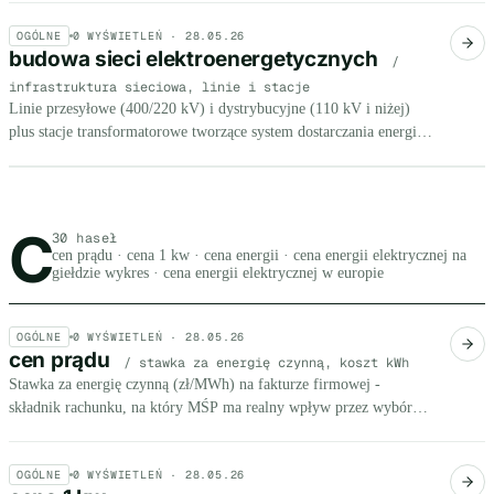
OGÓLNE
0
WYŚWIETLEŃ ·
28.05.26
budowa sieci elektroenergetycznych
/
infrastruktura sieciowa, linie i stacje
Linie przesyłowe (400/220 kV) i dystrybucyjne (110 kV i niżej)
plus stacje transformatorowe tworzące system dostarczania energii.
Stan sieci przesadza o warunkach przyłączeniowych i kosztach
mocy.
C
Litera C, 30 haseł
30 haseł
cen prądu · cena 1 kw · cena energii · cena energii elektrycznej na
giełdzie wykres · cena energii elektrycznej w europie
OGÓLNE
0
WYŚWIETLEŃ ·
28.05.26
cen prądu
/ stawka za energię czynną, koszt kWh
Stawka za energię czynną (zł/MWh) na fakturze firmowej -
składnik rachunku, na który MŚP ma realny wpływ przez wybór
sprzedawcy i taryfy.
OGÓLNE
0
WYŚWIETLEŃ ·
28.05.26