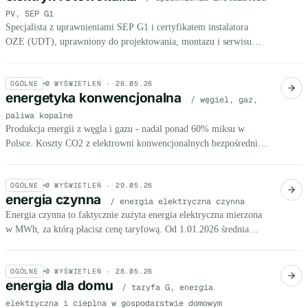
PV, SEP G1
Specjalista z uprawnieniami SEP G1 i certyfikatem instalatora
OZE (UDT), uprawniony do projektowania, montazu i serwisu
instalacji fotowoltaicznych zgodnie z prawem budowlanym i
programami dotacyjnymi.
OGÓLNE
0
WYŚWIETLEŃ ·
28.05.26
energetyka konwencjonalna
/ węgiel, gaz,
paliwa kopalne
Produkcja energii z węgla i gazu - nadal ponad 60% miksu w
Polsce. Koszty CO2 z elektrowni konwencjonalnych bezpośrednio
podbijają rachunki MŚP.
OGÓLNE
0
WYŚWIETLEŃ ·
29.05.26
energia czynna
/ energia elektryczna czynna
Energia czynna to faktycznie zużyta energia elektryczna mierzona
w MWh, za którą płacisz cenę taryfową. Od 1.01.2026 średnia
stawka wyniesie 495,16 zł/MWh netto.
OGÓLNE
0
WYŚWIETLEŃ ·
28.05.26
energia dla domu
/ taryfa G, energia
elektryczna i cieplna w gospodarstwie domowym