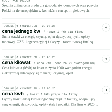
spot, RCE Europa
Średnia unijna cena prądu dla gospodarstw domowych oraz pozycja
Polski na tle europejskim w kontekście cen spot i giełdowych.
OGÓLNE
0
WYŚWIETLEŃ ·
28.05.26
cena jednego kw
/ koszt 1 kWh dla firmy
Suma stawki za energię czynną, opłat dystrybucyjnych, opłaty
mocowej, OZE, kogeneracyjnej i akcyzy - razem tworzą finalną
cenę jednej kilowatogodziny na fakturze firmy.
OGÓLNE
0
WYŚWIETLEŃ ·
28.05.26
cena kilowat
/ cena kWh, cena za kilowatogodzinę
Cena kilowata (kWh) to koszt zużycia 1000 watogodzin energii
elektrycznej składający się z energii czynnej, opłat
dystrybucyjnych, opłaty mocowej, akcyzy i VAT. Dla firm w
taryfie C wynosi 0,98-1,20 zł brutto/kWh w 2026 r.
OGÓLNE
0
WYŚWIETLEŃ ·
28.05.26
cena kwh
/ koszt 1 kWh prądu dla firmy
Łączny koszt jednej kilowatogodziny prądu z faktury, obejmujący
cenę energii, dystrybucję, opłaty stałe i podatki. Dla firm w 2026 r.
mieści się w przedziale 0,80-1,10 zł/kWh brutto.