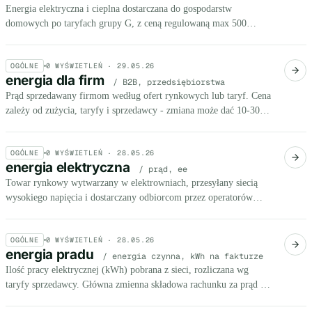
Energia elektryczna i cieplna dostarczana do gospodarstw
domowych po taryfach grupy G, z ceną regulowaną max 500
zł/MWh do września 2025. Obejmuje prąd, ogrzewanie i ciepłą
wodę.
OGÓLNE
0
WYŚWIETLEŃ ·
29.05.26
energia dla firm
/ B2B, przedsiębiorstwa
Prąd sprzedawany firmom według ofert rynkowych lub taryf. Cena
zależy od zużycia, taryfy i sprzedawcy - zmiana może dać 10-30%
oszczędności.
OGÓLNE
0
WYŚWIETLEŃ ·
28.05.26
energia elektryczna
/ prąd, ee
Towar rynkowy wytwarzany w elektrowniach, przesyłany siecią
wysokiego napięcia i dostarczany odbiorcom przez operatorów
dystrybucyjnych. Cena hurtowa w Q2 2025 wyniosła 446,76
zł/MWh.
OGÓLNE
0
WYŚWIETLEŃ ·
28.05.26
energia pradu
/ energia czynna, kWh na fakturze
Ilość pracy elektrycznej (kWh) pobrana z sieci, rozliczana wg
taryfy sprzedawcy. Główna zmienna składowa rachunku za prąd -
od 2026 r. ok. 0,50 zł/kWh netto w taryfie G11.