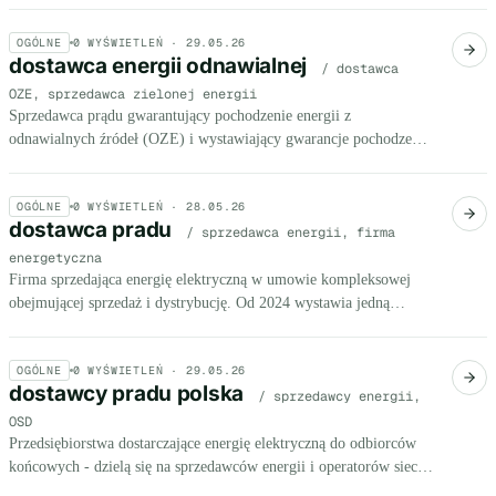
OGÓLNE
0
WYŚWIETLEŃ ·
29.05.26
dostawca energii odnawialnej
/ dostawca
OZE, sprzedawca zielonej energii
Sprzedawca prądu gwarantujący pochodzenie energii z
odnawialnych źródeł (OZE) i wystawiający gwarancje pochodzenia
dla odbiorców.
OGÓLNE
0
WYŚWIETLEŃ ·
28.05.26
dostawca pradu
/ sprzedawca energii, firma
energetyczna
Firma sprzedająca energię elektryczną w umowie kompleksowej
obejmującej sprzedaż i dystrybucję. Od 2024 wystawia jedną
fakturę za prąd i przesył.
OGÓLNE
0
WYŚWIETLEŃ ·
29.05.26
dostawcy pradu polska
/ sprzedawcy energii,
OSD
Przedsiębiorstwa dostarczające energię elektryczną do odbiorców
końcowych - dzielą się na sprzedawców energii i operatorów sieci
(OSD). Każdy OSD obsługuje własny obszar geograficzny.