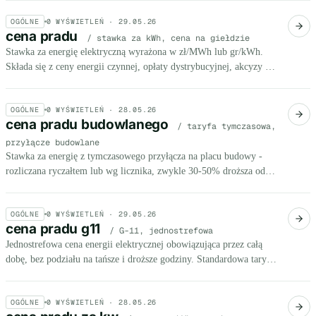
OGÓLNE
0
WYŚWIETLEŃ ·
29.05.26
cena pradu
/ stawka za kWh, cena na giełdzie
Stawka za energię elektryczną wyrażona w zł/MWh lub gr/kWh.
Składa się z ceny energii czynnej, opłaty dystrybucyjnej, akcyzy i
opłat OZE. Określa koszt 1 kWh na fakturze.
OGÓLNE
0
WYŚWIETLEŃ ·
28.05.26
cena pradu budowlanego
/ taryfa tymczasowa,
przyłącze budowlane
Stawka za energię z tymczasowego przyłącza na placu budowy -
rozliczana ryczałtem lub wg licznika, zwykle 30-50% droższa od
taryfy docelowej.
OGÓLNE
0
WYŚWIETLEŃ ·
29.05.26
cena pradu g11
/ G-11, jednostrefowa
Jednostrefowa cena energii elektrycznej obowiązująca przez całą
dobę, bez podziału na tańsze i droższe godziny. Standardowa taryfa
dla 80% gospodarstw domowych w Polsce.
OGÓLNE
0
WYŚWIETLEŃ ·
28.05.26