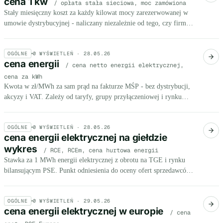
cena 1 kw
/ opłata stała sieciowa, moc zamówiona
Stały miesięczny koszt za każdy kilowat mocy zarezerwowanej w
umowie dystrybucyjnej - naliczany niezależnie od tego, czy firma
faktycznie tyle pobiera.
OGÓLNE
0
WYŚWIETLEŃ ·
28.05.26
cena energii
/ cena netto energii elektrycznej,
cena za kWh
Kwota w zł/MWh za sam prąd na fakturze MŚP - bez dystrybucji,
akcyzy i VAT. Zależy od taryfy, grupy przyłączeniowej i rynku
hurtowego.
OGÓLNE
0
WYŚWIETLEŃ ·
28.05.26
cena energii elektrycznej na giełdzie
wykres
/ RCE, RCEm, cena hurtowa energii
Stawka za 1 MWh energii elektrycznej z obrotu na TGE i rynku
bilansującym PSE. Punkt odniesienia do oceny ofert sprzedawców
dla MŚP.
OGÓLNE
0
WYŚWIETLEŃ ·
29.05.26
cena energii elektrycznej w europie
/ cena