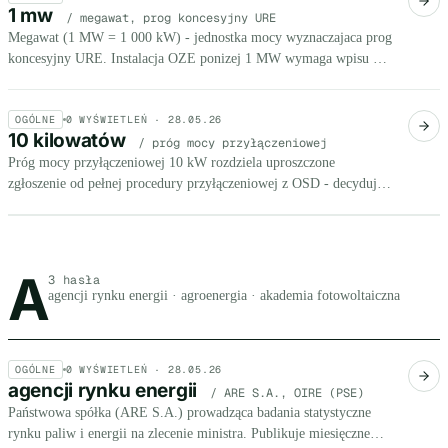
1 mw
/ megawat, prog koncesyjny URE
Megawat (1 MW = 1 000 kW) - jednostka mocy wyznaczajaca prog
koncesyjny URE. Instalacja OZE ponizej 1 MW wymaga wpisu do
rejestru, powyzej - koncesji na wytwarzanie energii.
OGÓLNE
0
WYŚWIETLEŃ ·
28.05.26
10 kilowatów
/ próg mocy przyłączeniowej
Próg mocy przyłączeniowej 10 kW rozdziela uproszczone
zgłoszenie od pełnej procedury przyłączeniowej z OSD - decyduje
o kosztach, czasie realizacji i wymaganiach technicznych instalacji
dla MŚP.
A
Litera A, 3 hasła
3 hasła
agencji rynku energii · agroenergia · akademia fotowoltaiczna
OGÓLNE
0
WYŚWIETLEŃ ·
28.05.26
agencji rynku energii
/ ARE S.A., OIRE (PSE)
Państwowa spółka (ARE S.A.) prowadząca badania statystyczne
rynku paliw i energii na zlecenie ministra. Publikuje miesięczne