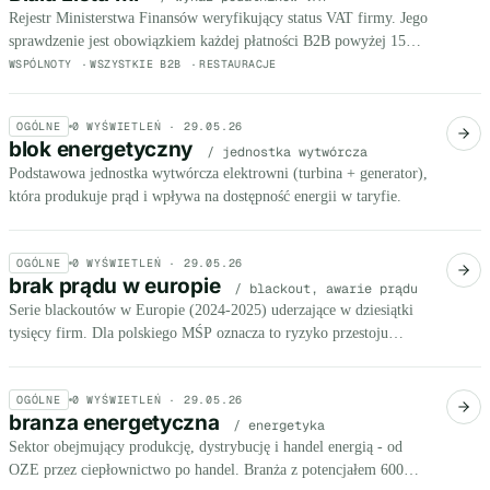
Rejestr Ministerstwa Finansów weryfikujący status VAT firmy. Jego
sprawdzenie jest obowiązkiem każdej płatności B2B powyżej 15
000 zł - także faktur za prąd i gaz.
WSPÓLNOTY
WSZYSTKIE B2B
RESTAURACJE
OGÓLNE
0
WYŚWIETLEŃ ·
29.05.26
blok energetyczny
/ jednostka wytwórcza
Podstawowa jednostka wytwórcza elektrowni (turbina + generator),
która produkuje prąd i wpływa na dostępność energii w taryfie.
OGÓLNE
0
WYŚWIETLEŃ ·
29.05.26
brak prądu w europie
/ blackout, awarie prądu
Serie blackoutów w Europie (2024-2025) uderzające w dziesiątki
tysięcy firm. Dla polskiego MŚP oznacza to ryzyko przestoju
produkcji i utraty towaru w chłodni.
OGÓLNE
0
WYŚWIETLEŃ ·
29.05.26
branza energetyczna
/ energetyka
Sektor obejmujący produkcję, dystrybucję i handel energią - od
OZE przez ciepłownictwo po handel. Branża z potencjałem 600