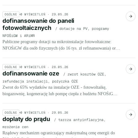
marzec-kwiecień 2026.
OGÓLNE
0
WYŚWIETLEŃ ·
29.05.26
dofinansowanie do paneli
fotowoltaicznych
/ dotacje na PV, programy
NFOŚiGW i ARiMR
Publiczne programy dotacji na mikroinstalacje fotowoltaiczne:
NFOŚiGW dla osób fizycznych (do 16 tys. zł refinansowania) oraz
ARiMR dla rolników (Plan Strategiczny WPR, nabór 21.10-
19.11.2025).
OGÓLNE
0
WYŚWIETLEŃ ·
28.05.26
dofinansowanie oze
/ zwrot kosztów OZE,
refundacja instalacji, pożyczka OZE
Zwrot do 65% wydatków na instalacje OZE - fotowoltaikę,
biogazownię, kogenerację lub pompę ciepła z budżetu NFOŚiGW,
ARiMR lub funduszy UE.
OGÓLNE
0
WYŚWIETLEŃ ·
29.05.26
doplaty do prądu
/ tarcza antyinflacyjna,
mrożenie cen
Rządowy mechanizm ograniczający maksymalną cenę energii do