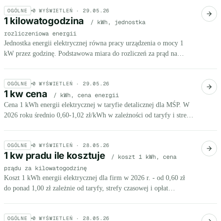
OGÓLNE
0
WYŚWIETLEŃ ·
29.05.26
1 kilowatogodzina
/ kWh, jednostka
rozliczeniowa energii
Jednostka energii elektrycznej równa pracy urządzenia o mocy 1
kW przez godzinę. Podstawowa miara do rozliczeń za prąd na
fakturach.
OGÓLNE
0
WYŚWIETLEŃ ·
29.05.26
1 kw cena
/ kWh, cena energii
Cena 1 kWh energii elektrycznej w taryfie detalicznej dla MŚP. W
2026 roku średnio 0,60-1,02 zł/kWh w zależności od taryfy i strefy
czasowej.
OGÓLNE
0
WYŚWIETLEŃ ·
28.05.26
1 kw pradu ile kosztuje
/ koszt 1 kWh, cena
prądu za kilowatogodzinę
Koszt 1 kWh energii elektrycznej dla firm w 2026 r. - od 0,60 zł
do ponad 1,00 zł zależnie od taryfy, strefy czasowej i opłat
dystrybucyjnych doliczanych do rachunku.
OGÓLNE
0
WYŚWIETLEŃ ·
28.05.26