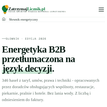
Zatrzymaj
Licznik
.pl
NIŻSZE RACHUNKI
.
WIĘKSZA KONTROLA
.
LEPSZY BIZNES
.
Słownik energetyczny
SŁOWNIK · EDYCJA 2026
Energetyka B2B
przetłumaczona na
język decyzji
.
346 haseł z taryf, umów, prawa i techniki - opracowanych
przez doradców obsługujących wspólnoty, restauracje,
piekarnie, pralnie i hotele. Bez lania wody. Z liczbą i
odniesieniem do faktury.