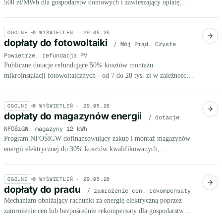
500 zł/MWh dla gospodarstw domowych i zawieszający opłatę
mocową do połowy 2025 r.
OGÓLNE
0
WYŚWIETLEŃ ·
29.05.26
dopłaty do fotowoltaiki
/ Mój Prąd, Czyste
Powietrze, refundacja PV
Publiczne dotacje refundujące 50% kosztów montażu
mikroinstalacji fotowoltaicznych - od 7 do 28 tys. zł w zależności
od programu i zakresu inwestycji (panele, magazyn energii,
magazyn ciepła).
OGÓLNE
0
WYŚWIETLEŃ ·
29.05.26
dopłaty do magazynów energii
/ dotacje
NFOŚiGW, magazyny 12 kWh
Program NFOŚiGW dofinansowujący zakup i montaż magazynów
energii elektrycznej do 30% kosztów kwalifikowanych,
maksymalnie 16 000 zł
OGÓLNE
0
WYŚWIETLEŃ ·
29.05.26
dopłaty do pradu
/ zamrożenie cen, rekompensaty
Mechanizm obniżający rachunki za energię elektryczną poprzez
zamrożenie cen lub bezpośrednie rekompensaty dla gospodarstw
domowych i firm.