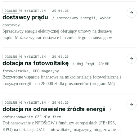
OGÓLNE
0
WYŚWIETLEŃ ·
29.05.26
dostawcy prądu
/ sprzedawcy energii, wybór
dostawcy
Sprzedawcy energii elektrycznej oferujący umowy na dostawę
prądu. Możesz wybrać dostawcę lub zmienić go na tańszego w
dowolnym momencie.
OGÓLNE
0
WYŚWIETLEŃ ·
29.05.26
dotacja na fotowoltaikę
/ Mój Prąd, ARiMR
fotowoltaika, KPO magazyny
Bezzwrotne wsparcie finansowe na mikroinstalację fotowoltaiczną i
magazyn energii - do 28 000 zł dla prosumentów (program Mój
Prąd 6.0) lub dopłaty ARiMR dla gospodarstw rolnych bez górnego
limitu kwotowego.
OGÓLNE
0
WYŚWIETLEŃ ·
29.05.26
dotacja na odnawialne źródła energii
/
dofinansowanie OZE dla firm
Dofinansowanie z NFOŚiGW i funduszy europejskich (FEnIKS,
KPO) na instalacje OZE - fotowoltaikę, magazyny, biogazownie,
kogenerację - pokrywające 50-100% kosztów kwalifikowanych.