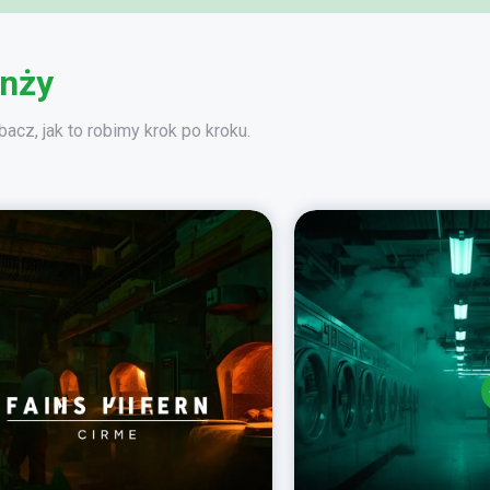
anży
acz, jak to robimy krok po kroku.