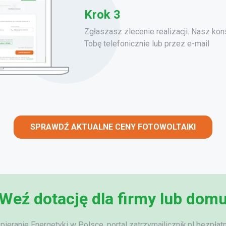
Krok 3
Zgłaszasz zlecenie realizacji. Nasz kons
Tobę telefonicznie lub przez e-mail
SPRAWDŹ AKTUALNE CENY FOTOWOLTAIKI
Weź dotację dla firmy lub dom
eranie Energetyki w Polsce, portal zatrzymajlicznik.pl bezpła