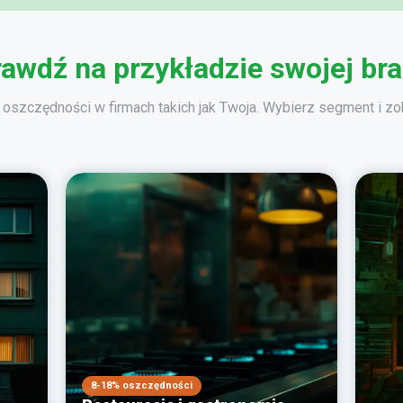
awdź na przykładzie swojej br
oszczędności w firmach takich jak Twoja. Wybierz segment i zob
8-18% oszczędności