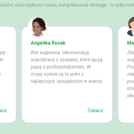
cesów, oszczędność czasu, kompleksowa obsługa - to tylko niek
Angelika Rusak
Ma
yły
Bez wątpienia, rekomenduję
Zd
ło
współpracę z osobami, które łączą
wsp
pasję z profesjonalizmem. W
Pos
ę
mojej ocenie są to jedni z
za
najlepszych specjalistów w branży.
pow
któ
efe
acz
Zobacz