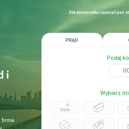
Dla biznesu
Narzędzia
Case s
PRĄD
Podaj k
 i
Wybierz mi
 firma
i