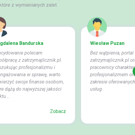
tóre z wymienianych zalet.
gdalena Bandurska
Wiesław Puzan
ecydowanie polecam
Bez wątpienia, portal
ółpracę z zatrzymajlicznik.pl.
zatrzymajlicznik.pl o
zukując profesjonalizmu i
pracownicy charakter
angażowania w sprawę, warto
profesjonalizmem or
ierzyć swoje finanse osobom,
zakresie oferowanych
re dążą do najwyższej jakości
usług.
ktu...
Zobacz