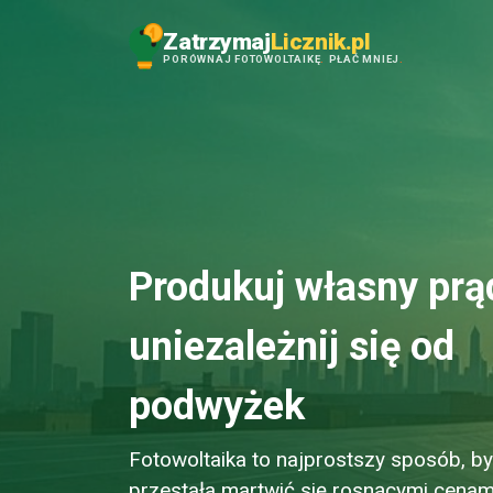
Zatrzymaj
Licznik
.pl
PORÓWNAJ FOTOWOLTAIKĘ
.
PŁAĆ MNIEJ
.
Produkuj własny prąd
uniezależnij się od
podwyżek
Fotowoltaika to najprostszy sposób, by
przestała martwić się rosnącymi cenam