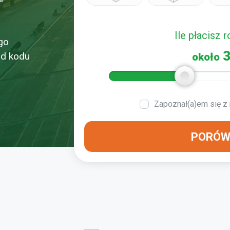
Ile płacisz 
ego
3
od kodu
około
Zapoznał(a)em się z
PORÓW