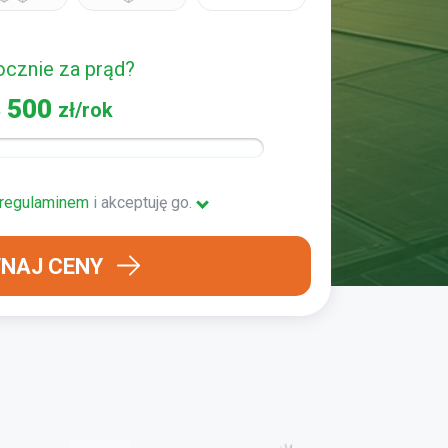
rocznie za prąd?
 500
zł/rok
regulaminem
i akceptuję go
.
NAJ CENY