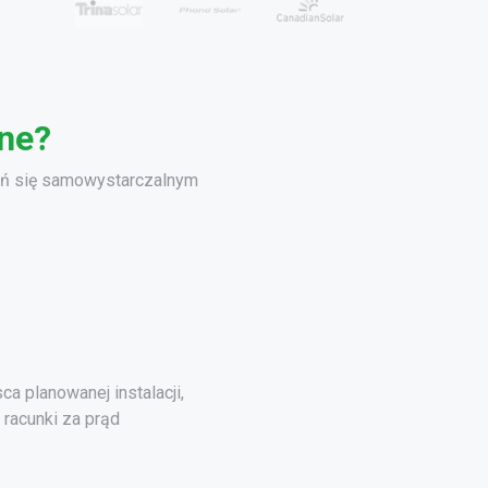
zne?
stań się samowystarczalnym
a planowanej instalacji,
racunki za prąd