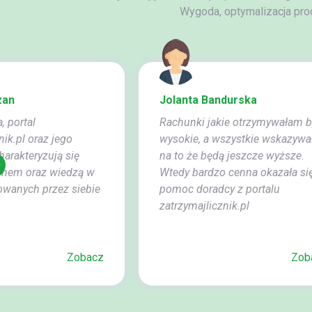
Wygoda, optymalizacja pro
zan
Jolanta Bandurska
, portal
Rachunki jakie otrzymywałam b
nik.pl oraz jego
wysokie, a wszystkie wskazywa
arakteryzują się
na to że będą jeszcze wyższe.
zmem oraz wiedzą w
Wtedy bardzo cenna okazała si
rowanych przez siebie
pomoc doradcy z portalu
zatrzymajlicznik.pl
Zobacz
Zob