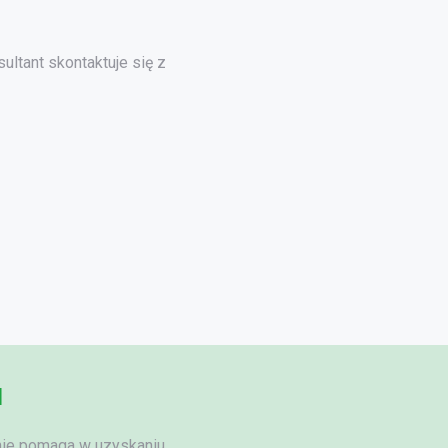
ultant skontaktuje się z
u
tnie pomaga
w uzyskaniu