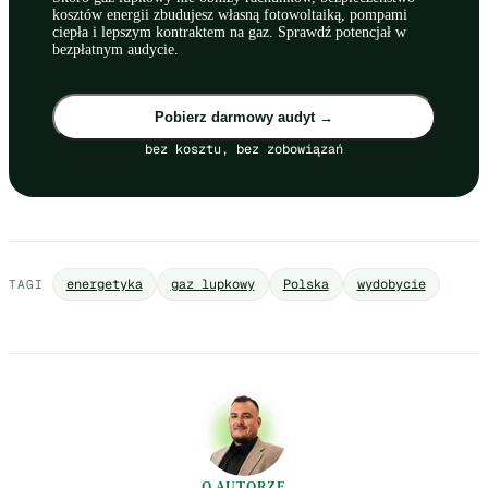
kosztów energii zbudujesz własną fotowoltaiką, pompami
ciepła i lepszym kontraktem na gaz. Sprawdź potencjał w
bezpłatnym audycie.
Pobierz darmowy audyt →
bez kosztu, bez zobowiązań
energetyka
gaz lupkowy
Polska
wydobycie
TAGI
O AUTORZE