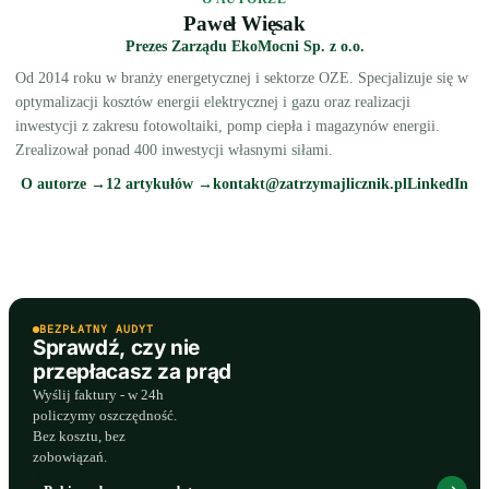
Paweł Więsak
Prezes Zarządu EkoMocni Sp. z o.o.
Od 2014 roku w branży energetycznej i sektorze OZE. Specjalizuje się w
optymalizacji kosztów energii elektrycznej i gazu oraz realizacji
inwestycji z zakresu fotowoltaiki, pomp ciepła i magazynów energii.
Zrealizował ponad 400 inwestycji własnymi siłami.
O autorze →
12 artykułów →
kontakt@zatrzymajlicznik.pl
LinkedIn
BEZPŁATNY AUDYT
Sprawdź, czy nie
przepłacasz za prąd
Wyślij faktury - w 24h
policzymy oszczędność.
Bez kosztu, bez
zobowiązań.