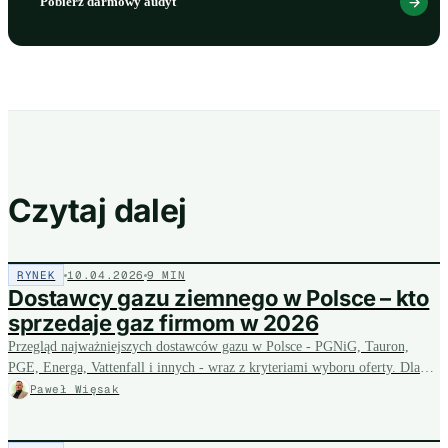
Pobierz darmowy audyt
Czytaj dalej
RYNEK
10.04.2026
9 MIN
Dostawcy gazu ziemnego w Polsce – kto
sprzedaje gaz firmom w 2026
Przegląd najważniejszych dostawców gazu w Polsce - PGNiG, Tauron,
PGE, Energa, Vattenfall i innych - wraz z kryteriami wyboru oferty. Dla
firmy oznacza to konkretną dźwignię: zmiana sprzedawcy i renegocjacja
Paweł Więsak
warunków potrafią obniżyć rachunek za gaz bez inwestycji, a nasz
bezpłatny audyt pokazuje, ile da się odzyskać.