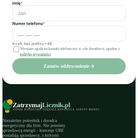
Imię
*
Numer telefonu
*
9 cyfr, bez prefixu +48
Wyrażam zgodę na kontakt telefoniczny w celu doradztwa, zgodnie z
polityką prywatności
.
Zamów oddzwonienie
Zatrzymaj
Licznik
.pl
NIŻSZE RACHUNKI
.
WIĘKSZA KONTROLA
.
LEPSZY BIZNES
.
Niezależny pośrednik i doradca
energetyczny dla firm. Nie jesteśmy
sprzedawcą energii - koncesje URE
posiadają sprzedawcy, z którymi