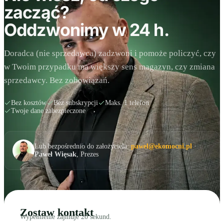
zacząć?
Oddzwonimy w 24 h.
Doradca (nie sprzedawca) zadzwoni i pomoże policzyć, czy
w Twoim przypadku ma większy sens magazyn, czy zmiana
sprzedawcy. Bez zobowiązań.
Bez kosztów
Bez subskrypcji
Maks. 1 telefon
Twoje dane zabezpieczone
Lub bezpośrednio do założyciela:
pawel@ekomocni.pl
·
Paweł Więsak
, Prezes
Zostaw kontakt
Wypełnienie zajmuje 20 sekund.