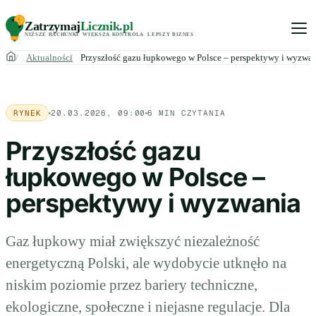
Zatrzymaj
Licznik
.pl
NIŻSZE RACHUNKI
.
WIĘKSZA KONTROLA
.
LEPSZY BIZNES
.
Aktualności
Przyszłość gazu łupkowego w Polsce – perspektywy i wyzwa
RYNEK
20.03.2026, 09:00
6 MIN CZYTANIA
Przyszłość gazu
łupkowego w Polsce –
perspektywy i wyzwania
Gaz łupkowy miał zwiększyć niezależność
energetyczną Polski, ale wydobycie utknęło na
niskim poziomie przez bariery techniczne,
ekologiczne, społeczne i niejasne regulacje. Dla