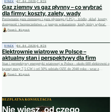
RYNEK
07.04.2026
7 MIN
Gaz ziemny vs gaz płynny – co wybrać
dla firmy: koszty, zalety, wady
Porównanie gazu ziemnego i gazu płynnego (LPG) - źródło, skład, koszty,
dostępność i bezpieczeństwo - z jasnym wskazaniem, kiedy który wybrać.
Dla firmy to decyzja kosztowa: gaz ziemny z sieci jest zwykle tańszy, ale
Paweł Więsak
tam gdzie nie ma gazociągu liczy się rachunek całkowity, a nasz bezpłatny
audyt pomaga go policzyć przed wyborem paliwa.
RYNEK
04.04.2026
6 MIN
Elektrownie wiatrowe w Polsce –
aktualny stan i perspektywy dla firm
Stan i perspektywy energetyki wiatrowej w Polsce - około 600 elektrowni o
łącznej mocy 7,5 GW i cel 50% udziału OZE do 2040 roku - wraz z
zaletami, wadami i wyzwaniami branży. Dla firmy rosnący udział taniej
Paweł Więsak
energii z wiatru to argument za umowami PPA i własnym OZE, które
stabilizują koszty energii na lata - a my pomożemy ocenić opłacalność.
BEZPŁATNA KONSULTACJA
Nie wiesz, od czego