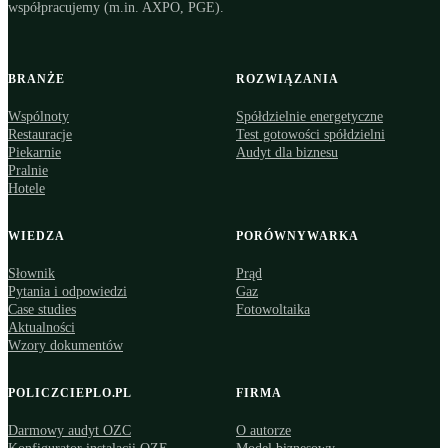
współpracujemy (m.in. AXPO, PGE).
BRANŻE
ROZWIĄZANIA
Wspólnoty
Spółdzielnie energetyczne
Restauracje
Test gotowości spółdzielni
Piekarnie
Audyt dla biznesu
Pralnie
Hotele
WIEDZA
PORÓWNYWARKA
Słownik
Prąd
Pytania i odpowiedzi
Gaz
Case studies
Fotowoltaika
Aktualności
Wzory dokumentów
POLICZCIEPLO.PL
FIRMA
Darmowy audyt OZC
O autorze