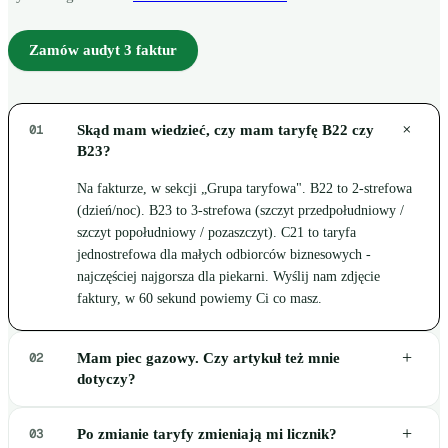
Zamów audyt 3 faktur
+
01
Skąd mam wiedzieć, czy mam taryfę B22 czy
B23?
Na fakturze, w sekcji „Grupa taryfowa". B22 to 2-strefowa
(dzień/noc). B23 to 3-strefowa (szczyt przedpołudniowy /
szczyt popołudniowy / pozaszczyt). C21 to taryfa
jednostrefowa dla małych odbiorców biznesowych -
najczęściej najgorsza dla piekarni. Wyślij nam zdjęcie
faktury, w 60 sekund powiemy Ci co masz.
+
02
Mam piec gazowy. Czy artykuł też mnie
dotyczy?
+
03
Po zmianie taryfy zmieniają mi licznik?