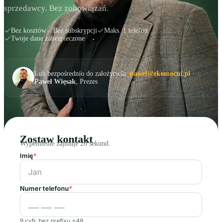
sprzedawcy. Bez zobowiązań.
Bez kosztów
Bez subskrypcji
Maks. 1 telefon
Twoje dane zabezpieczone
Lub bezpośrednio do założyciela:
pawel@ekomocni.pl
·
Paweł Więsak
, Prezes
Zostaw kontakt
Wypełnienie zajmuje 20 sekund.
Imię
*
Numer telefonu
*
9 cyfr, bez prefixu +48