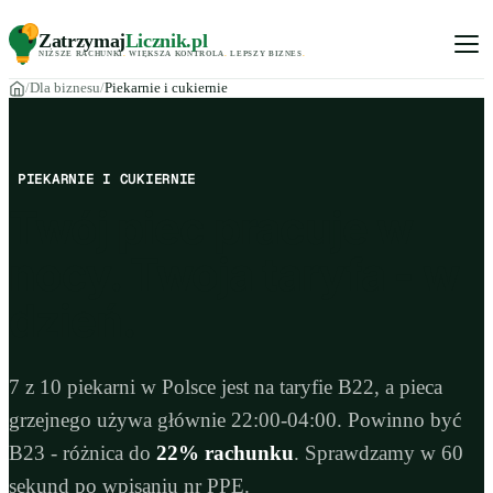
Zatrzymaj
Licznik
.pl
NIŻSZE RACHUNKI
.
WIĘKSZA KONTROLA
.
LEPSZY BIZNES
.
Dla biznesu
Piekarnie i cukiernie
PIEKARNIE I CUKIERNIE
Twój piec pracuje w
nocy.
Twoja taryfa
- w
dzień.
7 z 10 piekarni w Polsce jest na taryfie B22, a pieca
grzejnego używa głównie 22:00-04:00. Powinno być
B23 - różnica do
22% rachunku
. Sprawdzamy w 60
sekund po wpisaniu nr PPE.