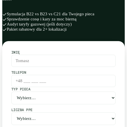
Symulacja B22 vs B23 vs C21 dla Twojego pieca
Sprawdzenie cosφ i kary za moc bierną
Audyt taryfy gazowej (jeśli dotyczy)
Pakiet rabatowy dla 2+ lokalizacji
IMIĘ
TELEFON
TYP PIECA
LICZBA PPE