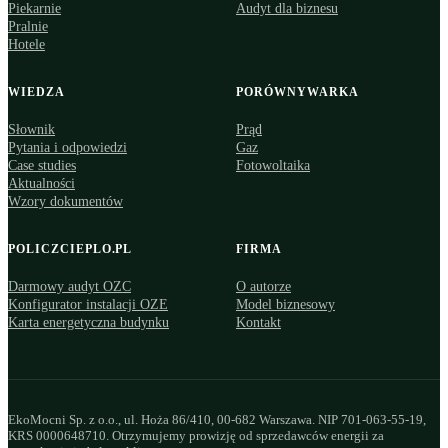
Piekarnie
Audyt dla biznesu
Pralnie
Hotele
WIEDZA
PORÓWNYWARKA
Słownik
Prąd
Pytania i odpowiedzi
Gaz
Case studies
Fotowoltaika
Aktualności
Wzory dokumentów
POLICZCIEPLO.PL
FIRMA
Darmowy audyt OZC
O autorze
Konfigurator instalacji OZE
Model biznesowy
Karta energetyczna budynku
Kontakt
EkoMocni Sp. z o.o., ul. Hoża 86/410, 00-682 Warszawa. NIP 701-063-55-19,
KRS 0000648710. Otrzymujemy prowizję od sprzedawców energii za