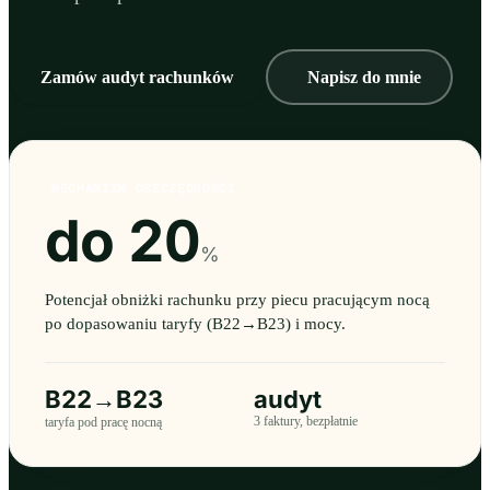
Zamów audyt rachunków
Napisz do mnie
MECHANIZM OSZCZĘDNOŚCI
do 20
%
Potencjał obniżki rachunku przy piecu pracującym nocą
po dopasowaniu taryfy (B22→B23) i mocy.
B22→B23
audyt
3 faktury, bezpłatnie
taryfa pod pracę nocną