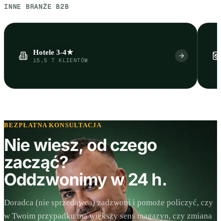
INNE BRANŻE B2B
Hotele 3-4★
15,5 T KLIENTÓW
BEZPŁATNA KONSULTACJA
Nie wiesz, od czego
zacząć?
Oddzwonimy w 24 h.
Doradca (nie sprzedawca) zadzwoni i pomoże policzyć, czy
w Twoim przypadku ma większy sens magazyn, czy zmiana