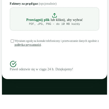
Faktury za prąd/gaz
(opcjonalnie)
Przeciągnij plik
lub kliknij, aby wybrać
PDF, JPG, PNG - do 10 MB każdy
Wyrażam zgodę na kontakt telefoniczny i przetwarzanie danych zgodnie z
polityką prywatności
.
Zamów audyt 3 faktur
Paweł odezwie się w ciągu 24 h. Dziękujemy!