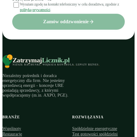
Wyrażam zgodę na kontakt telefoniczny w celu doradztwa, zgodnie z
polityką prywatności
.
Zamów oddzwonienie
Zatrzymaj
Licznik
.pl
NIŻSZE RACHUNKI
.
WIĘKSZA KONTROLA
.
LEPSZY BIZNES
.
Niezależny pośrednik i doradca
energetyczny dla firm. Nie jesteśmy
sprzedawcą energii - koncesje URE
posiadają sprzedawcy, z którymi
współpracujemy (m.in. AXPO, PGE).
BRANŻE
ROZWIĄZANIA
Wspólnoty
Spółdzielnie energetyczne
Restauracje
Test gotowości spółdzielni