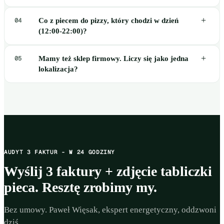
+
04
Co z piecem do pizzy, który chodzi w dzień
(12:00-22:00)?
+
05
Mamy też sklep firmowy. Liczy się jako jedna
lokalizacja?
AUDYT 3 FAKTUR - W 24 GODZINY
Wyślij 3 faktury + zdjęcie tabliczki
pieca. Resztę zrobimy my.
Bez umowy. Paweł Więsak, ekspert energetyczny, oddzwoni
dziś.