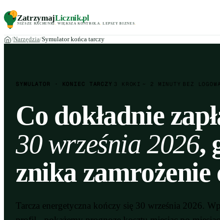
Zatrzymaj
Licznik
.pl
NIŻSZE RACHUNKI
.
WIĘKSZA KONTROLA
.
LEPSZY BIZNES
.
Narzędzia
Symulator końca tarczy
SYMULATOR · KONIEC TARCZY
3 KROKI
~ 2 MINUTY
BEZ LOGOW
Co dokładnie zapł
30 września 2026
,
znika zamrożenie 
Tarcza energetyczna kończy się 30 września 2026. Wpi
profil - pokażemy prognozę kosztu miesiąc po miesiąc