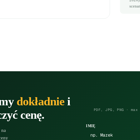
scenar
zymy
dokładnie
i
PDF, JPG, PNG · max
zyć cenę.
IMIĘ
 na
ceny