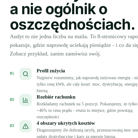
a nie ogólnik o
oszczędnościach.
Audyt to nie jedna liczba na maila. To 8-stronicowy rapo
pokazuje, gdzie naprawdę uciekają pieniądze - i co da si
Zobacz przykład, zanim zamówisz swój.
Profil zużycia
01
Najpierw rozumiemy, jak naprawdę zużywasz energię - ni
tylko cenę kWh, ale cały koszt: moc, dystrybucję, energię
bierną.
Rozbiór rachunku
02
Rozkładamy rachunek na 5 pozycji. Pokazujemy, że tylko
~46% to cena prądu - reszta to miejsce, gdzie powstają
oszczędności.
4 obszary ukrytych kosztów
03
Diagnozujemy źle dobraną taryfę, przeszacowaną moc u
opłaty dystrybucyjne i kary za energię bierną.