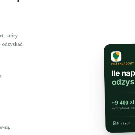
rt, który
ę odzyskać.
PRZYKŁADOWY
Ile nap
e
odzysk
~9 400 zł
oszczędności ro
8 stron ·
mowną,