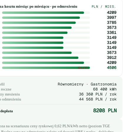
a kosztu miesiąc po miesiącu - po odmrożeniu
PLN / MIES.
4209
3997
3785
3573
3361
3149
3149
3149
3573
3912
4209
4506
Równomierny · Gastronomia
fil
68 400 kWh
 roczne
36 360 PLN / rok
rzy mrożeniu
44 568 PLN / rok
o odmrożeniu
8208 PLN
dopłata
oza na scenariuszu ceny rynkowej 0,62 PLN/kWh netto (poziom TGE
. Realna cena po odmrożeniu zależy od decyzji URE i rynku - dokładny