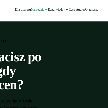
Dla biznesu
Narzędzia
Baza wiedzy
Case studies
O autorze
ANIA
acisz po
 gdy
cen?
sz swoje zużycie i
u i roczną dopłatę po