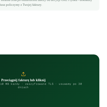
iusz policzymy z Twojej faktury.
Przeciągnij fakturę lub kliknij
 10 MB każdy · zaszyfrowane TLS · usuwamy po 30
dniach