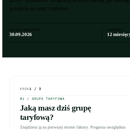
przejściu na ceny rynkowe.
KONIEC MROŻENIA
PROGNOZA
30.09.2026
12 miesięc
Symulator końca tarczy - krok po kroku
KROK
1 / 3
01 / GRUPA TARYFOWA
Jaką masz dziś grupę
taryfową?
Znajdziesz ją na pierwszej stronie faktury. Prognoza uwzględnia