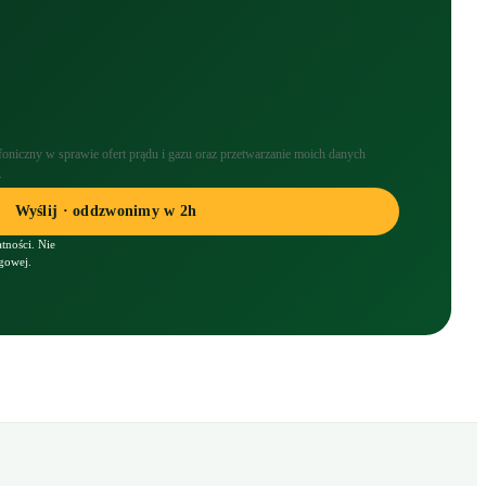
foniczny w sprawie ofert prądu i gazu oraz przetwarzanie moich danych
.
Wyślij · oddzwonimy w 2h
tności. Nie
gowej.