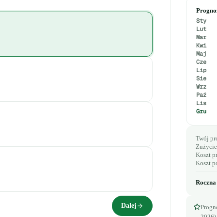
Prognoz
Sty
Lut
Mar
Kwi
Maj
Cze
Lip
Sie
Wrz
Paź
Lis
Gru
Twój pro
Zużycie
Koszt p
Koszt p
Roczna 
Dalej
Progn
2026)