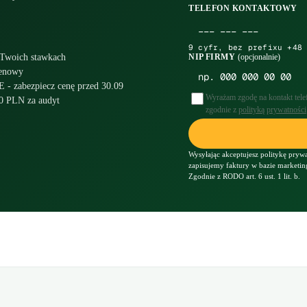
TELEFON KONTAKTOWY
9 cyfr, bez prefixu +48
 Twoich stawkach
NIP FIRMY
(opcjonalnie)
cenowy
 - zabezpiecz cenę przed 30.09
Wyrażam zgodę na kontakt tele
 0 PLN za audyt
zgodnie z
polityką prywatności
Wysyłając akceptujesz politykę prywa
zapisujemy faktury w bazie marketin
Zgodnie z RODO art. 6 ust. 1 lit. b.