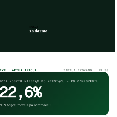
KOSZT
za darmo
alkulatora
IVE · AKTUALIZACJA
ZAKTUALIZOWANO · 19:30
NOZA KOSZTU MIESIĄC PO MIESIĄCU - PO ODMROŻENIU
22,6%
PLN więcej rocznie po odmrożeniu