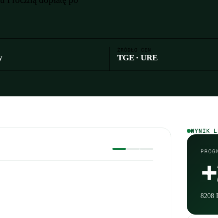
ŹRÓDŁO CEN
y
TGE · URE
Wynik k
WYNIK L
PROG
+
8208 