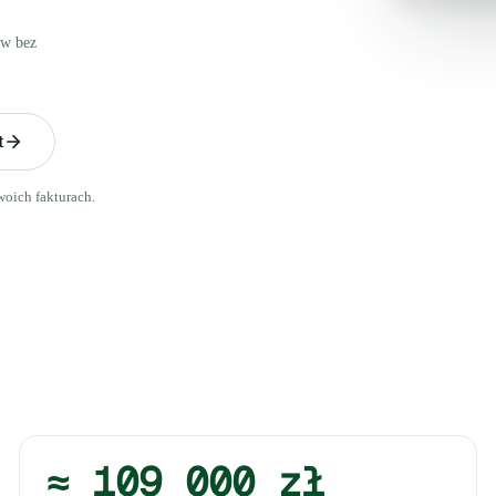
ów bez
.
t
oich fakturach.
≈ 109 000 zł