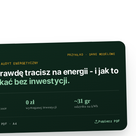
PRZYKŁAD · DANE MODELOWE
 AUDYT ENERGETYCZNY
rawdę tracisz na energii - i jak to
ać bez inwestycji.
~31 gr
0 zł
odzysku na kWh
wymaganej inwestycji
cznie
Pobierz PDF
 PDF · A4