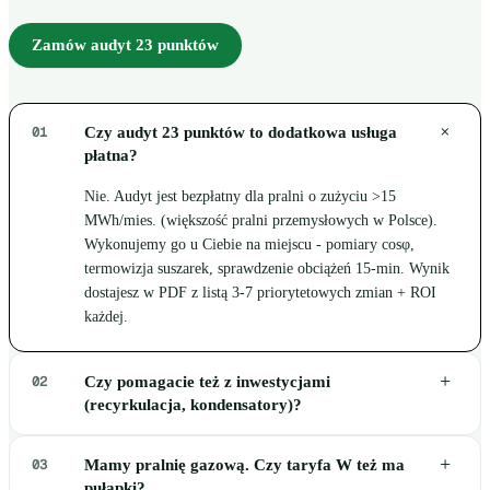
Zamów audyt 23 punktów
+
01
Czy audyt 23 punktów to dodatkowa usługa
płatna?
Nie. Audyt jest bezpłatny dla pralni o zużyciu >15
MWh/mies. (większość pralni przemysłowych w Polsce).
Wykonujemy go u Ciebie na miejscu - pomiary cosφ,
termowizja suszarek, sprawdzenie obciążeń 15-min. Wynik
dostajesz w PDF z listą 3-7 priorytetowych zmian + ROI
każdej.
+
02
Czy pomagacie też z inwestycjami
(recyrkulacja, kondensatory)?
+
03
Mamy pralnię gazową. Czy taryfa W też ma
pułapki?