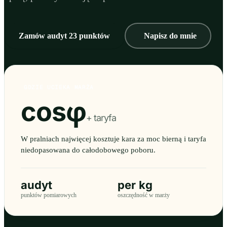
Zamów audyt 23 punktów
Napisz do mnie
GDZIE UCIEKA MARŻA
cosφ
+ taryfa
W pralniach najwięcej kosztuje kara za moc bierną i taryfa
niedopasowana do całodobowego poboru.
audyt
per kg
punktów pomiarowych
oszczędność w marży