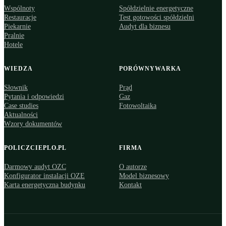
Wspólnoty
Spółdzielnie energetyczne
Restauracje
Test gotowości spółdzielni
Piekarnie
Audyt dla biznesu
Pralnie
Hotele
WIEDZA
PORÓWNYWARKA
Słownik
Prąd
Pytania i odpowiedzi
Gaz
Case studies
Fotowoltaika
Aktualności
Wzory dokumentów
POLICZCIEPLO.PL
FIRMA
Darmowy audyt OZC
O autorze
Konfigurator instalacji OZE
Model biznesowy
Karta energetyczna budynku
Kontakt