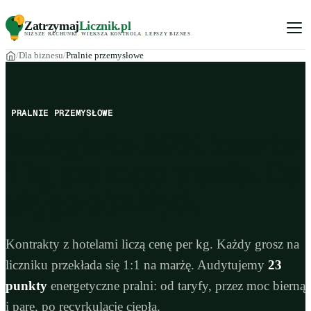
Zatrzymaj
Licznik
.pl
NIŻSZE RACHUNKI
.
WIĘKSZA KONTROLA
.
LEPSZY BIZNES
.
Dla biznesu
Pralnie przemysłowe
PRALNIE PRZEMYSŁOWE
Energia to
40% kosztu
1 kg pranego prania. Da
się go obniżyć.
Kontrakty z hotelami liczą cenę per kg. Każdy grosz na
liczniku przekłada się 1:1 na marżę. Audytujemy
23
punkty
energetyczne pralni: od taryfy, przez moc bierną
i parę, po recyrkulację ciepła.