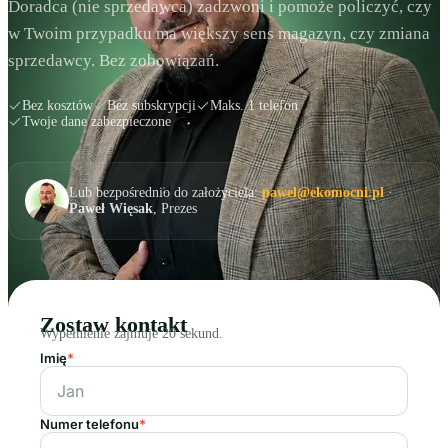
Doradca (nie sprzedawca) zadzwoni i pomoże policzyć, czy
w Twoim przypadku ma większy sens magazyn, czy zmiana
sprzedawcy. Bez zobowiązań.
Bez kosztów
Bez subskrypcji
Maks. 1 telefon
Twoje dane zabezpieczone
Lub bezpośrednio do założyciela:
pawel@ekomocni.pl
·
Paweł Więsak
, Prezes
Zostaw kontakt
Wypełnienie zajmuje 20 sekund.
Imię
*
Numer telefonu
*