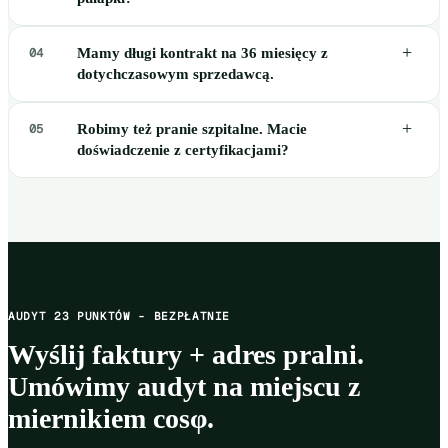
+
04
Mamy długi kontrakt na 36 miesięcy z
dotychczasowym sprzedawcą.
+
05
Robimy też pranie szpitalne. Macie
doświadczenie z certyfikacjami?
AUDYT 23 PUNKTÓW - BEZPŁATNIE
Wyślij faktury + adres pralni.
Umówimy audyt na miejscu z
miernikiem cosφ.