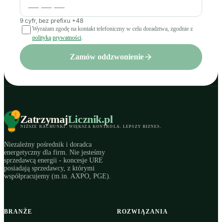
9 cyfr, bez prefixu +48
Wyrażam zgodę na kontakt telefoniczny w celu doradztwa, zgodnie z
polityką prywatności
.
Zamów oddzwonienie
Zatrzymaj
Licznik
.pl
NIŻSZE RACHUNKI
.
WIĘKSZA KONTROLA
.
LEPSZY BIZNES
.
Niezależny pośrednik i doradca
energetyczny dla firm. Nie jesteśmy
sprzedawcą energii - koncesje URE
posiadają sprzedawcy, z którymi
współpracujemy (m.in. AXPO, PGE).
BRANŻE
ROZWIĄZANIA