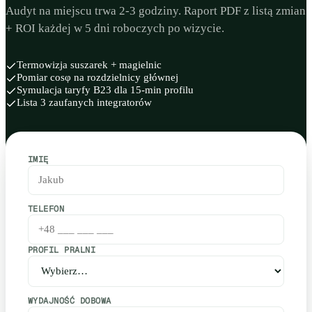
Audyt na miejscu trwa 2-3 godziny. Raport PDF z listą zmian
+ ROI każdej w 5 dni roboczych po wizycie.
Termowizja suszarek + magielnic
Pomiar cosφ na rozdzielnicy głównej
Symulacja taryfy B23 dla 15-min profilu
Lista 3 zaufanych integratorów
IMIĘ
TELEFON
PROFIL PRALNI
WYDAJNOŚĆ DOBOWA