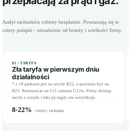
przepłacają za prąd i gaz.
Audyt rachunków robimy bezpłatnie. Powtarzają się te
cztery pułapki - niezależnie od branży i wielkości firmy.
01 / TARYFA
Zła taryfa w pierwszym dniu
działalności
7 z 10 piekarni jest na taryfie B22, a powinno być na
B23. Restauracje na C11 zamiast G12w. Firmy dostają
taryfę z urzędu i nikt jej nigdy nie weryfikuje.
8-22%
różnicy rachunku