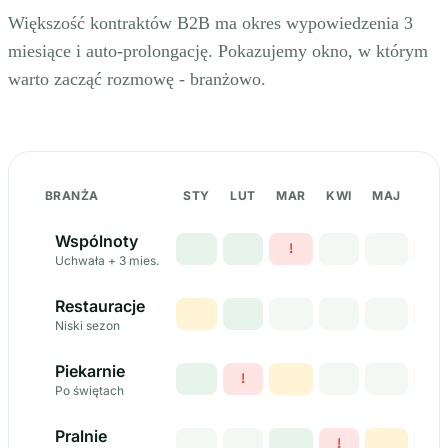
Większość kontraktów B2B ma okres wypowiedzenia 3
miesiące i auto-prolongację. Pokazujemy okno, w którym
warto zacząć rozmowę - branżowo.
BRANŻA
STY
LUT
MAR
KWI
MAJ
CZE
Kalendarz wypowiadania umów per branża - okna decyzji,
Wspólnoty
!
Uchwała + 3 mies.
Restauracje
Niski sezon
Piekarnie
!
Po świętach
Pralnie
!