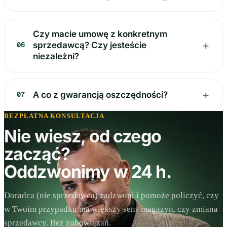
Czy macie umowę z konkretnym
+
sprzedawcą? Czy jesteście
06
niezależni?
+
A co z gwarancją oszczędności?
07
BEZPŁATNA KONSULTACJA
Nie wiesz, od czego
zacząć?
Oddzwonimy w 24 h.
Doradca (nie sprzedawca) zadzwoni i pomoże policzyć, czy
w Twoim przypadku ma większy sens magazyn, czy zmiana
sprzedawcy. Bez zobowiązań.