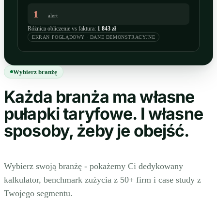
1
alert
Różnica obliczenie vs faktura:
1 843 zł
EKRAN POGLĄDOWY · DANE DEMONSTRACYJNE
Wybierz branżę
Każda branża ma własne
pułapki taryfowe. I własne
sposoby, żeby je obejść.
Wybierz swoją branżę - pokażemy Ci dedykowany
kalkulator, benchmark zużycia z 50+ firm i case study z
Twojego segmentu.