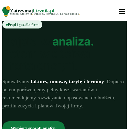
Zatrzymaj
Licznik
.pl
NIŻSZE RACHUNKI
.
WIĘKSZA KONTROLA
.
LEPSZY BIZNES
.
Prąd i gaz dla firm
Najpierw
analiza.
Potem właściwa
oferta energii.
Sprawdzamy
faktury, umowę, taryfę i terminy
. Dopiero
potem porównujemy pełny koszt wariantów i
rekomendujemy rozwiązanie dopasowane do budżetu,
profilu zużycia i planów Twojej firmy.
Wybierz sposób analizy