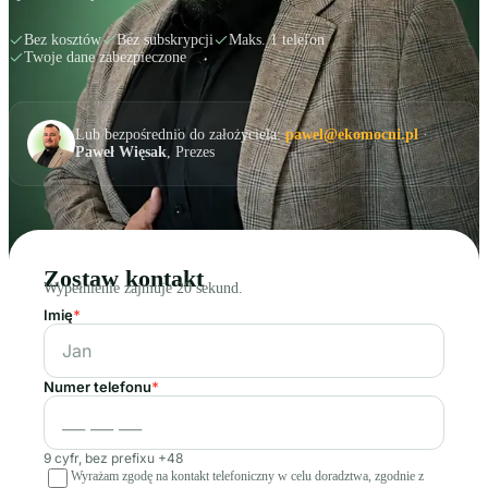
Bez kosztów
Bez subskrypcji
Maks. 1 telefon
Twoje dane zabezpieczone
Lub bezpośrednio do założyciela:
pawel@ekomocni.pl
·
Paweł Więsak
, Prezes
Zostaw kontakt
Wypełnienie zajmuje 20 sekund.
Imię
*
Numer telefonu
*
9 cyfr, bez prefixu +48
Wyrażam zgodę na kontakt telefoniczny w celu doradztwa, zgodnie z