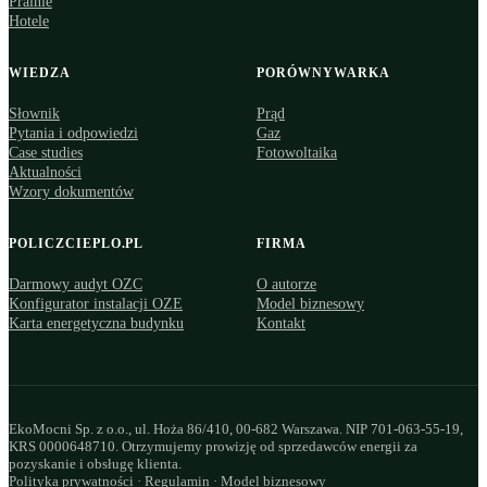
Pralnie
Hotele
WIEDZA
PORÓWNYWARKA
Słownik
Prąd
Pytania i odpowiedzi
Gaz
Case studies
Fotowoltaika
Aktualności
Wzory dokumentów
POLICZCIEPLO.PL
FIRMA
Darmowy audyt OZC
O autorze
Konfigurator instalacji OZE
Model biznesowy
Karta energetyczna budynku
Kontakt
EkoMocni Sp. z o.o., ul. Hoża 86/410, 00-682 Warszawa. NIP 701-063-55-19,
KRS 0000648710. Otrzymujemy prowizję od sprzedawców energii za
pozyskanie i obsługę klienta.
Polityka prywatności
·
Regulamin
·
Model biznesowy