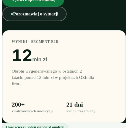
Porozmawiaj o sytuacji
WYNIKI - SEGMENT B2B
12
mln zł
Obrotu wygenerowanego w ostatnich 2
latach; ponad 12 mln zł w projektach OZE dla
firm.
200+
21 dni
zrealizowanych inwestycji
średni czas zmiany
Dwie ścieżki, jeden standard analizy