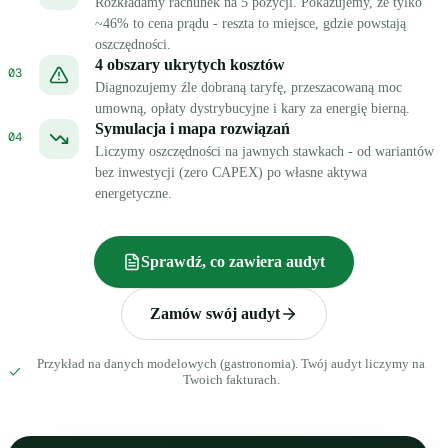
Rozkładamy rachunek na 5 pozycji. Pokazujemy, że tylko
~46% to cena prądu - reszta to miejsce, gdzie powstają
oszczędności.
4 obszary ukrytych kosztów
03
Diagnozujemy źle dobraną taryfę, przeszacowaną moc
umowną, opłaty dystrybucyjne i kary za energię bierną.
Symulacja i mapa rozwiązań
04
Liczymy oszczędności na jawnych stawkach - od wariantów
bez inwestycji (zero CAPEX) po własne aktywa
energetyczne.
Sprawdź, co zawiera audyt
Zamów swój audyt
Przykład na danych modelowych (gastronomia). Twój audyt liczymy na
Twoich fakturach.