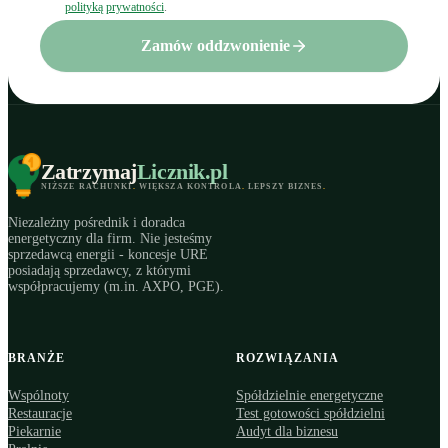
polityką prywatności
.
Zamów oddzwonienie
Zatrzymaj
Licznik
.pl
NIŻSZE RACHUNKI
.
WIĘKSZA KONTROLA
.
LEPSZY BIZNES
.
Niezależny pośrednik i doradca
energetyczny dla firm. Nie jesteśmy
sprzedawcą energii - koncesje URE
posiadają sprzedawcy, z którymi
współpracujemy (m.in. AXPO, PGE).
BRANŻE
ROZWIĄZANIA
Wspólnoty
Spółdzielnie energetyczne
Restauracje
Test gotowości spółdzielni
Piekarnie
Audyt dla biznesu