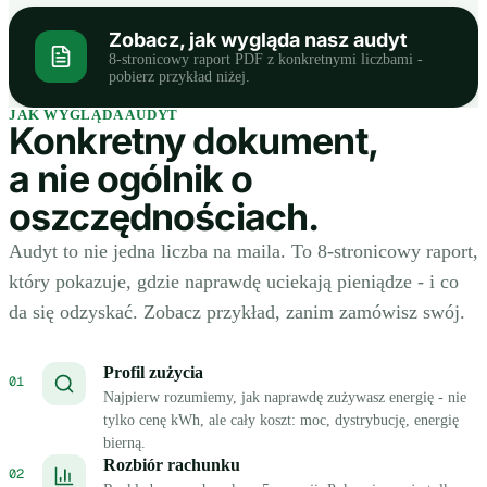
Zobacz, jak wygląda nasz audyt
8-stronicowy raport PDF z konkretnymi liczbami -
pobierz przykład niżej.
JAK WYGLĄDA AUDYT
Konkretny dokument,
a nie ogólnik o
oszczędnościach.
Audyt to nie jedna liczba na maila. To 8-stronicowy raport,
który pokazuje, gdzie naprawdę uciekają pieniądze - i co
da się odzyskać. Zobacz przykład, zanim zamówisz swój.
Profil zużycia
01
Najpierw rozumiemy, jak naprawdę zużywasz energię - nie
tylko cenę kWh, ale cały koszt: moc, dystrybucję, energię
bierną.
Rozbiór rachunku
02