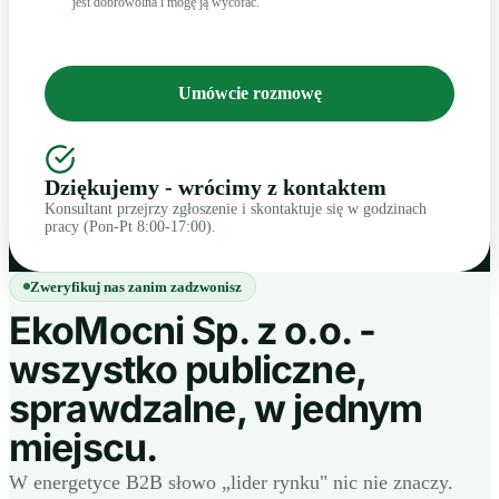
jest dobrowolna i mogę ją wycofać.
Umówcie rozmowę
Dziękujemy - wrócimy z kontaktem
Konsultant przejrzy zgłoszenie i skontaktuje się w godzinach
pracy (Pon-Pt 8:00-17:00).
Zweryfikuj nas zanim zadzwonisz
EkoMocni Sp. z o.o. -
wszystko publiczne,
sprawdzalne, w jednym
miejscu.
W energetyce B2B słowo „lider rynku" nic nie znaczy.