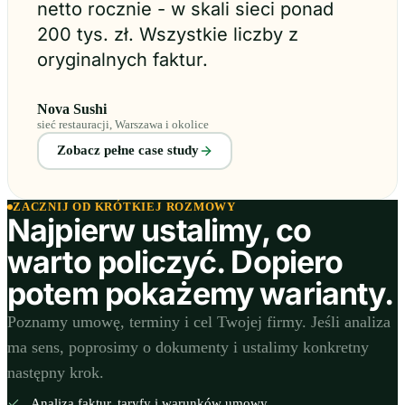
netto rocznie - w skali sieci ponad
200 tys. zł. Wszystkie liczby z
oryginalnych faktur.
Nova Sushi
sieć restauracji, Warszawa i okolice
Zobacz pełne case study
ZACZNIJ OD KRÓTKIEJ ROZMOWY
Najpierw ustalimy, co
warto policzyć. Dopiero
potem pokażemy warianty.
Poznamy umowę, terminy i cel Twojej firmy. Jeśli analiza
ma sens, poprosimy o dokumenty i ustalimy konkretny
następny krok.
Analiza faktur, taryfy i warunków umowy