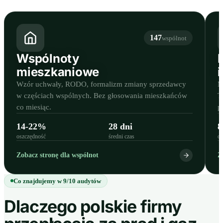
147
wspólnot
Wspólnoty
mieszkaniowe
Wzór uchwały, RODO, formalizm zmiany sprzedawcy
M
w częściach wspólnych. Bez głosowania mieszkańców
T
co miesiąc.
p
14-22%
28 dni
8
oszczędność
średni czas
os
Zobacz stronę dla wspólnot
Z
Co znajdujemy w 9/10 audytów
Dlaczego polskie firmy