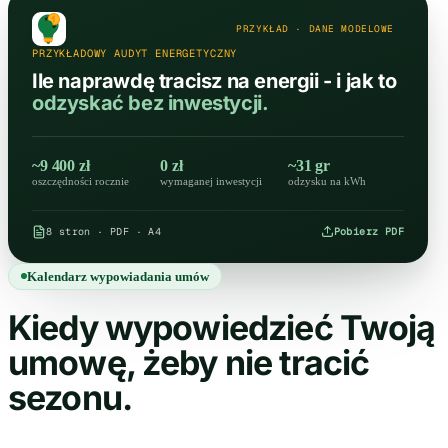
PRZYKŁAD · DANE MODELOWE
PRZYKŁADOWY AUDYT ENERGETYCZNY
Ile naprawdę tracisz na energii - i jak to
odzyskać bez inwestycji.
~9 400 zł
0 zł
~31 gr
oszczędności rocznie
wymaganej inwestycji
odzysku na kWh
8 stron · PDF · A4
Pobierz PDF
Kalendarz wypowiadania umów
Kiedy wypowiedzieć Twoją
umowę, żeby nie tracić
sezonu.