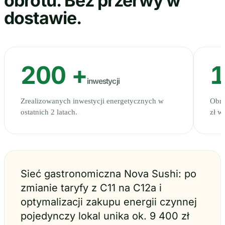
obrotu. Bez przerwy w
dostawie.
200 +
inwestycji
Zrealizowanych inwestycji energetycznych w
Obro
ostatnich 2 latach.
zł w
Sieć gastronomiczna Nova Sushi: po
zmianie taryfy z C11 na C12a i
optymalizacji zakupu energii czynnej
pojedynczy lokal unika ok. 9 400 zł