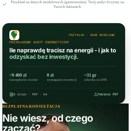
Przykład na danych modelowych (gastronomia). Twój audyt liczymy na
Twoich fakturach.
PRZYKŁAD · DANE MODELOWE
PRZYKŁADOWY AUDYT ENERGETYCZNY
Ile naprawdę tracisz na energii - i jak to
odzyskać bez inwestycji.
~9 400 zł
0 zł
~31 gr
oszczędności rocznie
wymaganej inwestycji
odzysku na kWh
8 stron · PDF · A4
Pobierz PDF
BEZPŁATNA KONSULTACJA
Nie wiesz, od czego
zacząć?