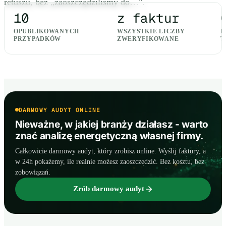
retuszu, bez „zaoszczędziliśmy do…".
10
z faktur
OPUBLIKOWANYCH
WSZYSTKIE LICZBY
K
PRZYPADKÓW
ZWERYFIKOWANE
T
DARMOWY AUDYT ONLINE
Nieważne, w jakiej branży działasz - warto
znać analizę energetyczną własnej firmy.
Całkowicie darmowy audyt, który zrobisz online. Wyślij faktury, a
w 24h pokażemy, ile realnie możesz zaoszczędzić. Bez kosztu, bez
zobowiązań.
Zrób darmowy audyt