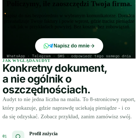
Policzymy, ile zaoszczędzi Twoja firma.
Napisz do nas bezpośrednio w wybranym komunikatorze. Doradca
przeanalizuje Twoje faktury i powie wprost, gdzie tracisz pieniądze
- tak jak w przykładach powyżej. Bez kosztu, bez zobowiązań.
Napisz do mnie
WhatsApp · Telegram · SMS · odpowiedź tego samego dnia
JAK WYGLĄDA AUDYT
Konkretny dokument,
a nie ogólnik o
oszczędnościach.
Audyt to nie jedna liczba na maila. To 8-stronicowy raport,
który pokazuje, gdzie naprawdę uciekają pieniądze - i co
da się odzyskać. Zobacz przykład, zanim zamówisz swój.
Profil zużycia
01