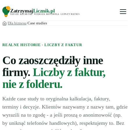
Zatrzymaj
Licznik
.pl
NIŻSZE RACHUNKI
.
WIĘKSZA KONTROLA
.
LEPSZY BIZNES
.
Dla biznesu
Case studies
REALNE HISTORIE · LICZBY Z FAKTUR
Co zaoszczędziły inne
firmy.
Liczby z faktur,
nie z folderu.
Każde case study to oryginalna kalkulacja, faktury,
terminy i decyzje. Klientów nazywamy z nazwy tam, gdzie
wyrazili na to zgodę - a jeśli proszą o anonimowość (np.
by uniknąć telefonów handlowych), respektujemy to. Bez