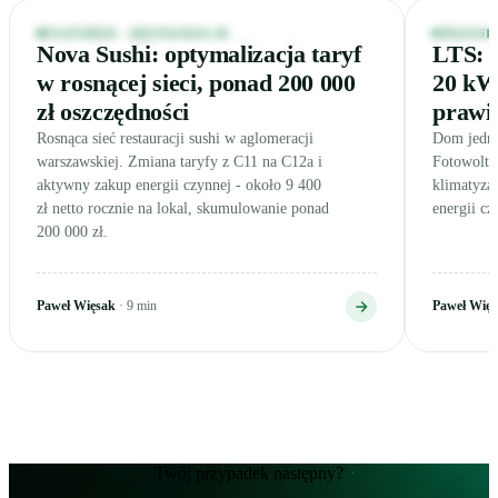
Wszystkie case studies
Wnętrze nowoczesnej restauracji sushi wieczorem, ciepłe lampy i lad
Dom jednorod
RESTAURACJE · WARSZAWA I OKOLICE
OGÓLNE
FEATURED - RESTAURACJE
TRANSPO
Nova Sushi: optymalizacja taryf
LTS: 
w rosnącej sieci, ponad 200 000
20 kWh
zł oszczędności
prawi
Rosnąca sieć restauracji sushi w aglomeracji
Dom jedno
warszawskiej. Zmiana taryfy z C11 na C12a i
Fotowolta
aktywny zakup energii czynnej - około 9 400
klimatyza
zł netto rocznie na lokal, skumulowanie ponad
energii cz
200 000 zł.
Paweł Więsak
· 9 min
Paweł Wię
Twój przypadek następny?