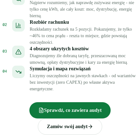
Najpierw rozumiemy, jak naprawdę zużywasz energię - nie
tylko cenę kWh, ale cały koszt: moc, dystrybucję, energię
bierną.
Rozbiór rachunku
02
Rozkładamy rachunek na 5 pozycji. Pokazujemy, że tylko
~46% to cena prądu - reszta to miejsce, gdzie powstają
oszczędności.
4 obszary ukrytych kosztów
03
Diagnozujemy źle dobraną taryfę, przeszacowaną moc
umowną, opłaty dystrybucyjne i kary za energię bierną.
Symulacja i mapa rozwiązań
04
Liczymy oszczędności na jawnych stawkach - od wariantów
bez inwestycji (zero CAPEX) po własne aktywa
energetyczne.
Sprawdź, co zawiera audyt
Zamów swój audyt