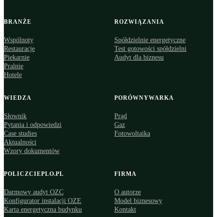
BRANŻE
ROZWIĄZANIA
Wspólnoty
Spółdzielnie energetyczne
Restauracje
Test gotowości spółdzielni
Piekarnie
Audyt dla biznesu
Pralnie
Hotele
WIEDZA
PORÓWNYWARKA
Słownik
Prąd
Pytania i odpowiedzi
Gaz
Case studies
Fotowoltaika
Aktualności
Wzory dokumentów
POLICZCIEPLO.PL
FIRMA
Darmowy audyt OZC
O autorze
Konfigurator instalacji OZE
Model biznesowy
Karta energetyczna budynku
Kontakt