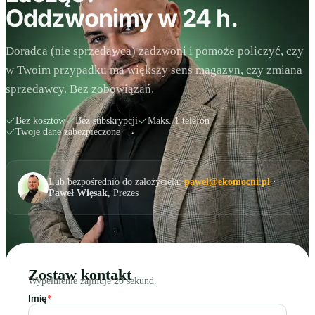
Oddzwonimy w 24 h.
Doradca (nie sprzedawca) zadzwoni i pomoże policzyć, czy
w Twoim przypadku ma większy sens magazyn, czy zmiana
sprzedawcy. Bez zobowiązań.
Bez kosztów
Bez subskrypcji
Maks. 1 telefon
Twoje dane zabezpieczone
Lub bezpośrednio do założyciela:
pawel@ekomocni.pl
·
Paweł Więsak
, Prezes
Zostaw kontakt
Wypełnienie zajmuje 20 sekund.
Imię
*