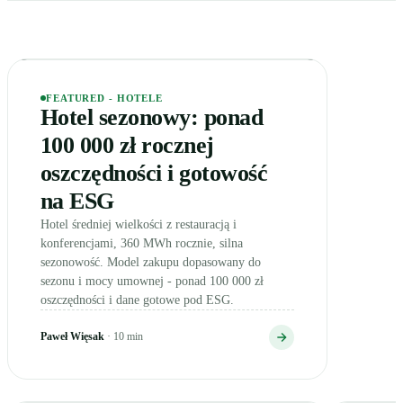
100 000
zł / rok
Wyróżnione case study
Elegancki hotel o zmierzchu z ciepło rozświetlonymi oknami
HOTELE · POLSKA
FEATURED - HOTELE
Hotel sezonowy: ponad
100 000 zł rocznej
oszczędności i gotowość
na ESG
Hotel średniej wielkości z restauracją i
konferencjami, 360 MWh rocznie, silna
sezonowość. Model zakupu dopasowany do
sezonu i mocy umownej - ponad 100 000 zł
oszczędności i dane gotowe pod ESG.
Paweł Więsak
· 10 min
200 000
zł netto (skumulowane)