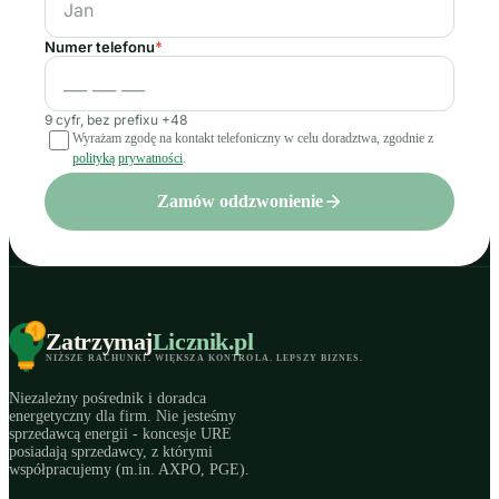
Numer telefonu
*
9 cyfr, bez prefixu +48
Wyrażam zgodę na kontakt telefoniczny w celu doradztwa, zgodnie z
polityką prywatności
.
Zamów oddzwonienie
Zatrzymaj
Licznik
.pl
NIŻSZE RACHUNKI
.
WIĘKSZA KONTROLA
.
LEPSZY BIZNES
.
Niezależny pośrednik i doradca
energetyczny dla firm. Nie jesteśmy
sprzedawcą energii - koncesje URE
posiadają sprzedawcy, z którymi
współpracujemy (m.in. AXPO, PGE).