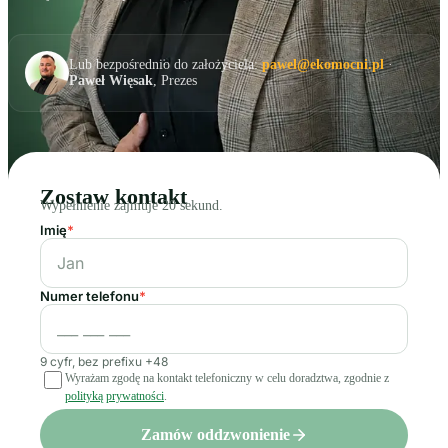
Lub bezpośrednio do założyciela:
pawel@ekomocni.pl
·
Paweł Więsak
, Prezes
Zostaw kontakt
Wypełnienie zajmuje 20 sekund.
Imię
*
Numer telefonu
*
9 cyfr, bez prefixu +48
Wyrażam zgodę na kontakt telefoniczny w celu doradztwa, zgodnie z
polityką prywatności
.
Zamów oddzwonienie