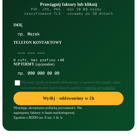
Przeciągnij faktury lub kliknij
PDF, JPG, PNG · max 10 MB każdy ·
zaszyfrowane TLS · usuwamy po 30 dniach
IMIĘ
TELEFON KONTAKTOWY
9 cyfr, bez prefixu +48
NIP FIRMY
(opcjonalnie)
Wyrażam zgodę na kontakt telefoniczny w sprawie ofert prądu i gazu
oraz przetwarzanie moich danych zgodnie z
polityką prywatności
.
Wyślij · oddzwonimy w 2h
Wysyłając akceptujesz politykę prywatności. Nie
zapisujemy faktury w bazie marketingowej.
Zgodnie z RODO art. 6 ust. 1 lit. b.