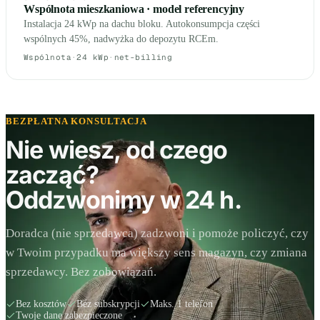
Wspólnota mieszkaniowa · model referencyjny
Instalacja 24 kWp na dachu bloku. Autokonsumpcja części
wspólnych 45%, nadwyżka do depozytu RCEm.
Wspólnota
·
24 kWp
·
net-billing
BEZPŁATNA KONSULTACJA
Nie wiesz, od czego
zacząć?
Oddzwonimy w 24 h.
Doradca (nie sprzedawca) zadzwoni i pomoże policzyć, czy
w Twoim przypadku ma większy sens magazyn, czy zmiana
sprzedawcy. Bez zobowiązań.
Bez kosztów
Bez subskrypcji
Maks. 1 telefon
Twoje dane zabezpieczone