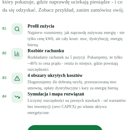
który pokazuje, gdzie naprawdę uciekają pieniądze - i co
da się odzyskać. Zobacz przykład, zanim zamówisz swój.
Profil zużycia
01
Najpierw rozumiemy, jak naprawdę zużywasz energię - nie
tylko cenę kWh, ale cały koszt: moc, dystrybucję, energię
bierną.
Rozbiór rachunku
02
Rozkładamy rachunek na 5 pozycji. Pokazujemy, że tylko
~46% to cena prądu - reszta to miejsce, gdzie powstają
oszczędności.
4 obszary ukrytych kosztów
03
Diagnozujemy źle dobraną taryfę, przeszacowaną moc
umowną, opłaty dystrybucyjne i kary za energię bierną.
Symulacja i mapa rozwiązań
04
Liczymy oszczędności na jawnych stawkach - od wariantów
bez inwestycji (zero CAPEX) po własne aktywa
energetyczne.