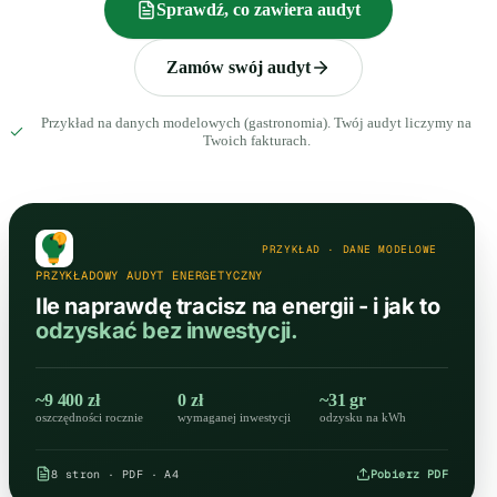
Sprawdź, co zawiera audyt
Zamów swój audyt
Przykład na danych modelowych (gastronomia). Twój audyt liczymy na
Twoich fakturach.
PRZYKŁAD · DANE MODELOWE
PRZYKŁADOWY AUDYT ENERGETYCZNY
Ile naprawdę tracisz na energii - i jak to
odzyskać bez inwestycji.
~9 400 zł
0 zł
~31 gr
oszczędności rocznie
wymaganej inwestycji
odzysku na kWh
8 stron · PDF · A4
Pobierz PDF