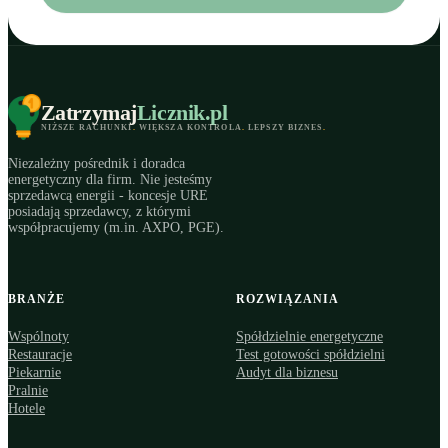
Zatrzymaj
Licznik
.pl
NIŻSZE RACHUNKI
.
WIĘKSZA KONTROLA
.
LEPSZY BIZNES
.
Niezależny pośrednik i doradca
energetyczny dla firm. Nie jesteśmy
sprzedawcą energii - koncesje URE
posiadają sprzedawcy, z którymi
współpracujemy (m.in. AXPO, PGE).
BRANŻE
ROZWIĄZANIA
Wspólnoty
Spółdzielnie energetyczne
Restauracje
Test gotowości spółdzielni
Piekarnie
Audyt dla biznesu
Pralnie
Hotele