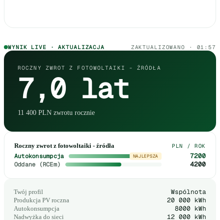
Wynik kalkulatora
WYNIK LIVE · AKTUALIZACJA
ZAKTUALIZOWANO · 01:57
ROCZNY ZWROT Z FOTOWOLTAIKI - ŹRÓDŁA
7,0 lat
11 400 PLN zwrotu rocznie
Roczny zwrot z fotowoltaiki - źródła
PLN / ROK
7200
Autokonsumpcja
4200
Oddane (RCEm)
Wspólnota
Twój profil
20 000 kWh
Produkcja PV roczna
8000 kWh
Autokonsumpcja
12 000 kWh
Nadwyżka do sieci