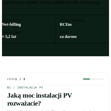
- policzymy roczny zwrot i okres zwrotu inwestycji.
ROZLICZENIE
WYCENA NADWYŻKI
Net-billing
RCEm
ŚREDNI ZWROT
KOSZT
≈ 5,2 lat
za darmo
Net-billing (RCEm) - krok po kroku
KROK
1 / 3
01 / INSTALACJA PV
Jaką moc instalacji PV
rozważacie?