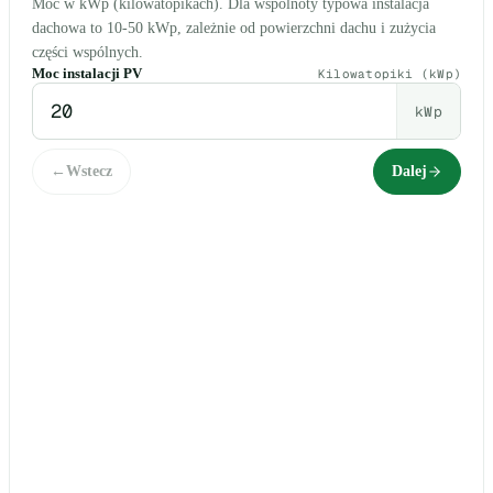
Moc w kWp (kilowatopikach). Dla wspólnoty typowa instalacja
dachowa to 10-50 kWp, zależnie od powierzchni dachu i zużycia
części wspólnych.
Moc instalacji PV
Kilowatopiki (kWp)
kWp
←
Wstecz
Dalej