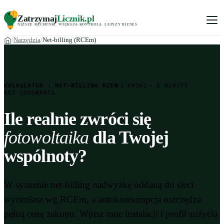
Zatrzymaj
Licznik
.pl
NIŻSZE RACHUNKI
.
WIĘKSZA KONTROLA
.
LEPSZY BIZNES
.
Narzędzia
Net-billing (RCEm)
KALKULATOR · NET-BILLING RCEM
3 KROKI
~ 2 MINUTY
BEZ LOGOWANIA
Ile realnie zwróci się
fotowoltaika
dla Twojej
wspólnoty?
W systemie net-billing nadwyżkę oddaną do sieci
wyceniasz wg RCEm, a autokonsumpcja oszczędza
pełną cenę zakupu. Wpisz moc instalacji i profil zużycia