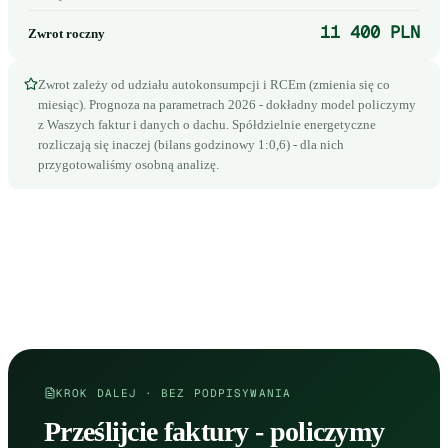
11 400 PLN
Zwrot roczny
Zwrot zależy od udziału autokonsumpcji i RCEm (zmienia się co
miesiąc). Prognoza na parametrach 2026 - dokładny model policzymy
z Waszych faktur i danych o dachu. Spółdzielnie energetyczne
rozliczają się inaczej (bilans godzinowy 1:0,6) - dla nich
przygotowaliśmy osobną analizę.
KROK DALEJ · BEZ PODPISYWANIA
Prześlijcie faktury - policzymy
Zamów dokładny audyt