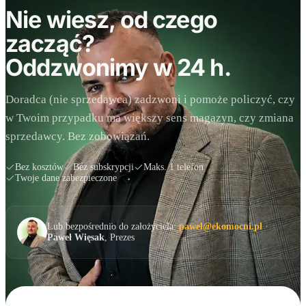
Nie wiesz, od czego
zacząć?
Oddzwonimy w 24 h.
Doradca (nie sprzedawca) zadzwoni i pomoże policzyć, czy
w Twoim przypadku ma większy sens magazyn, czy zmiana
sprzedawcy. Bez zobowiązań.
Bez kosztów
Bez subskrypcji
Maks. 1 telefon
Twoje dane zabezpieczone
Lub bezpośrednio do założyciela:
pawel@ekomocni.pl
·
Paweł Więsak
, Prezes