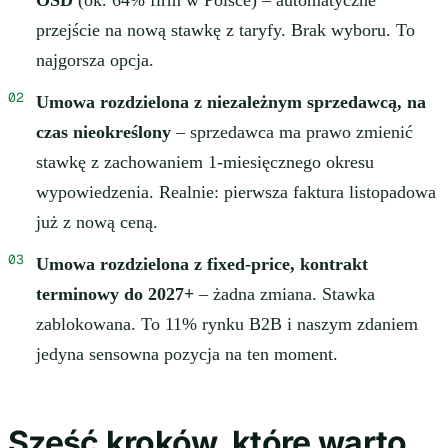
OSD
(ok. 64% firm w Polsce) – automatyczne
przejście na nową stawkę z taryfy. Brak wyboru. To
najgorsza opcja.
Umowa rozdzielona z niezależnym sprzedawcą, na
czas nieokreślony
– sprzedawca ma prawo zmienić
stawkę z zachowaniem 1-miesięcznego okresu
wypowiedzenia. Realnie: pierwsza faktura listopadowa
już z nową ceną.
Umowa rozdzielona z fixed-price, kontrakt
terminowy do 2027+
– żadna zmiana. Stawka
zablokowana. To 11% rynku B2B i naszym zdaniem
jedyna sensowna pozycja na ten moment.
Sześć kroków, które warto