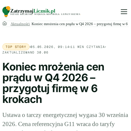
Zatrzymaj
Licznik
.pl
NIŻSZE RACHUNKI
.
WIĘKSZA KONTROLA
.
LEPSZY BIZNES
.
Aktualności
Koniec mrożenia cen prądu w Q4 2026 – przygotuj firmę w 6 
TOP STORY
05.05.2026, 09:14
11 MIN CZYTANIA
ZAKTUALIZOWANO 30.06
Koniec mrożenia cen
prądu w Q4 2026 –
przygotuj firmę w 6
krokach
Ustawa o tarczy energetycznej wygasa 30 września
2026. Cena referencyjna G11 wraca do taryfy