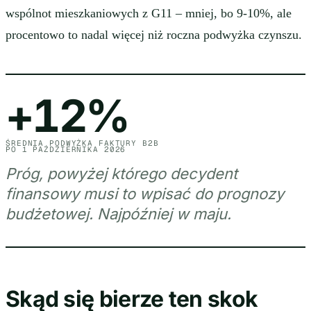
wspólnot mieszkaniowych z G11 – mniej, bo 9-10%, ale
procentowo to nadal więcej niż roczna podwyżka czynszu.
+12%
ŚREDNIA PODWYŻKA FAKTURY B2B
PO 1 PAŹDZIERNIKA 2026
Próg, powyżej którego decydent
finansowy musi to wpisać do prognozy
budżetowej. Najpóźniej w maju.
Skąd się bierze ten skok