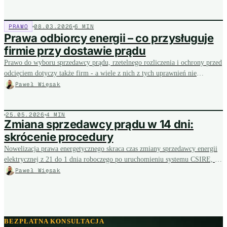
PRAWO
08.03.2026
6 MIN
Prawa odbiorcy energii – co przysługuje
firmie przy dostawie prądu
Prawo do wyboru sprzedawcy prądu, rzetelnego rozliczenia i ochrony przed
odcięciem dotyczy także firm - a wiele z nich z tych uprawnień nie
korzysta. Pokazujemy kluczowe prawa odbiorcy energii i jak wykorzystać
Paweł Więsak
je do obniżenia rachunku przedsiębiorstwa.
25.05.2026
4 MIN
Zmiana sprzedawcy prądu w 14 dni:
skrócenie procedury
Nowelizacja prawa energetycznego skraca czas zmiany sprzedawcy energii
elektrycznej z 21 do 1 dnia roboczego po uruchomieniu systemu CSIRE, a
nowe przepisy deregulacyjne wchodzą w życie 14 dni od ogłoszenia w
Paweł Więsak
Dzienniku Ustaw.
BEZPŁATNA KONSULTACJA