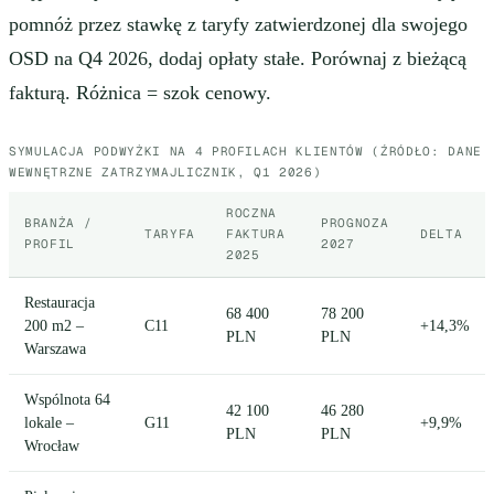
pomnóż przez stawkę z taryfy zatwierdzonej dla swojego
OSD na Q4 2026, dodaj opłaty stałe. Porównaj z bieżącą
fakturą. Różnica = szok cenowy.
SYMULACJA PODWYŻKI NA 4 PROFILACH KLIENTÓW (ŹRÓDŁO: DANE
WEWNĘTRZNE ZATRZYMAJLICZNIK, Q1 2026)
ROCZNA
BRANŻA /
PROGNOZA
TARYFA
FAKTURA
DELTA
PROFIL
2027
2025
Restauracja
68 400
78 200
200 m2 –
C11
+14,3%
PLN
PLN
Warszawa
Wspólnota 64
42 100
46 280
lokale –
G11
+9,9%
PLN
PLN
Wrocław