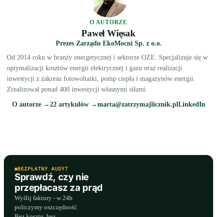
O AUTORZE
Paweł Więsak
Prezes Zarządu EkoMocni Sp. z o.o.
Od 2014 roku w branży energetycznej i sektorze OZE. Specjalizuje się w
optymalizacji kosztów energii elektrycznej i gazu oraz realizacji
inwestycji z zakresu fotowoltaiki, pomp ciepła i magazynów energii.
Zrealizował ponad 400 inwestycji własnymi siłami.
O autorze →
22 artykułów →
marta@zatrzymajlicznik.pl
LinkedIn
BEZPŁATNY AUDYT
Sprawdź, czy nie
przepłacasz za prąd
Wyślij faktury - w 24h
policzymy oszczędność.
Bez kosztu, bez