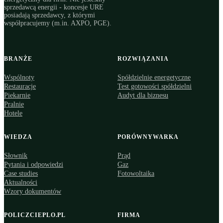
sprzedawcą energii - koncesje URE
posiadają sprzedawcy, z którymi
współpracujemy (m.in. AXPO, PGE).
BRANŻE
ROZWIĄZANIA
Wspólnoty
Spółdzielnie energetyczne
Restauracje
Test gotowości spółdzielni
Piekarnie
Audyt dla biznesu
Pralnie
Hotele
WIEDZA
PORÓWNYWARKA
Słownik
Prąd
Pytania i odpowiedzi
Gaz
Case studies
Fotowoltaika
Aktualności
Wzory dokumentów
POLICZCIEPLO.PL
FIRMA