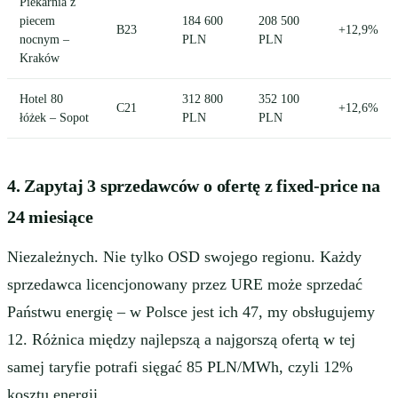
Piekarnia z
piecem
184 600
208 500
B23
+12,9%
nocnym –
PLN
PLN
Kraków
Hotel 80
312 800
352 100
C21
+12,6%
łóżek – Sopot
PLN
PLN
4. Zapytaj 3 sprzedawców o ofertę z fixed-price na
24 miesiące
Niezależnych. Nie tylko OSD swojego regionu. Każdy
sprzedawca licencjonowany przez URE może sprzedać
Państwu energię – w Polsce jest ich 47, my obsługujemy
12. Różnica między najlepszą a najgorszą ofertą w tej
samej taryfie potrafi sięgać
85 PLN/MWh
, czyli 12%
kosztu energii.