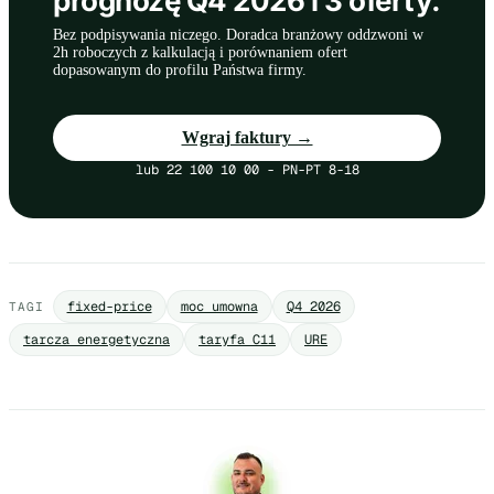
prognozę Q4 2026 i 3 oferty.
Bez podpisywania niczego. Doradca branżowy oddzwoni w
2h roboczych z kalkulacją i porównaniem ofert
dopasowanym do profilu Państwa firmy.
Wgraj faktury →
lub 22 100 10 00 - PN-PT 8-18
fixed-price
moc umowna
Q4 2026
TAGI
tarcza energetyczna
taryfa C11
URE