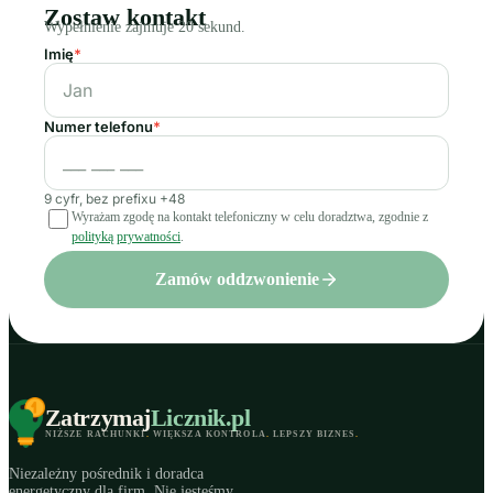
Zostaw kontakt
Wypełnienie zajmuje 20 sekund.
Imię
*
Numer telefonu
*
9 cyfr, bez prefixu +48
Wyrażam zgodę na kontakt telefoniczny w celu doradztwa, zgodnie z
polityką prywatności
.
Zamów oddzwonienie
Zatrzymaj
Licznik
.pl
NIŻSZE RACHUNKI
.
WIĘKSZA KONTROLA
.
LEPSZY BIZNES
.
Niezależny pośrednik i doradca
energetyczny dla firm. Nie jesteśmy