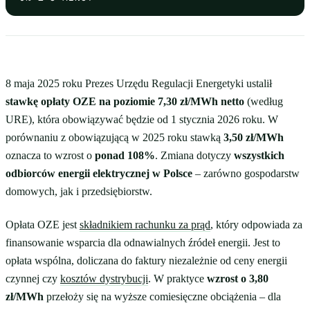
8 maja 2025 roku Prezes Urzędu Regulacji Energetyki ustalił
stawkę opłaty OZE na poziomie 7,30 zł/MWh netto
(według
URE), która obowiązywać będzie od 1 stycznia 2026 roku. W
porównaniu z obowiązującą w 2025 roku stawką
3,50 zł/MWh
oznacza to wzrost o
ponad 108%
. Zmiana dotyczy
wszystkich
odbiorców energii elektrycznej w Polsce
– zarówno gospodarstw
domowych, jak i przedsiębiorstw.
Opłata OZE jest
składnikiem rachunku za prąd
, który odpowiada za
finansowanie wsparcia dla odnawialnych źródeł energii. Jest to
opłata wspólna, doliczana do faktury niezależnie od ceny energii
czynnej czy
kosztów dystrybucji
. W praktyce
wzrost o 3,80
zł/MWh
przełoży się na wyższe comiesięczne obciążenia – dla