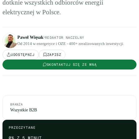
dotknie wszystkich odbiorców energii
elektrycznej w Polsce.
·
Paweł Więsak
REDAKTOR NACZELNY
Od 2014 w energetyce i OZE - 400+ zrealizowanych inwestycji.
UDOSTĘPNIJ
ZAPISZ
SKONTAKTUJ SIĘ ZE MNĄ
BRANŻA
Wszystkie B2B
PRZECZYTANE
0
% Z 5 MINUT