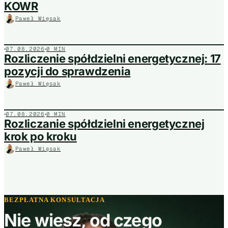
KOWR
Paweł Więsak
07.08.2026
0 MIN
Rozliczenie spółdzielni energetycznej: 17
pozycji do sprawdzenia
Paweł Więsak
07.08.2026
0 MIN
Rozliczanie spółdzielni energetycznej
krok po kroku
Paweł Więsak
BEZPŁATNA KONSULTACJA
Nie wiesz, od czego