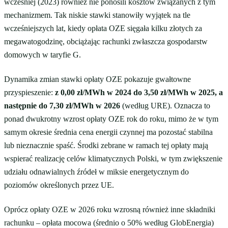
wcześniej (2023) również nie ponosili kosztów związanych z tym
mechanizmem. Tak niskie stawki stanowiły wyjątek na tle
wcześniejszych lat, kiedy opłata OZE sięgała kilku złotych za
megawatogodzinę, obciążając rachunki zwłaszcza gospodarstw
domowych w taryfie G.
Dynamika zmian stawki opłaty OZE pokazuje gwałtowne
przyspieszenie:
z 0,00 zł/MWh w 2024 do 3,50 zł/MWh w 2025, a
następnie do 7,30 zł/MWh w 2026
(według URE). Oznacza to
ponad dwukrotny wzrost opłaty OZE rok do roku, mimo że w tym
samym okresie średnia cena energii czynnej ma pozostać stabilna
lub nieznacznie spaść. Środki zebrane w ramach tej opłaty mają
wspierać realizację celów klimatycznych Polski, w tym zwiększenie
udziału odnawialnych źródeł w miksie energetycznym do
poziomów określonych przez UE.
Oprócz opłaty OZE w 2026 roku wzrosną również inne składniki
rachunku – opłata mocowa (średnio o 50% według GlobEnergia)