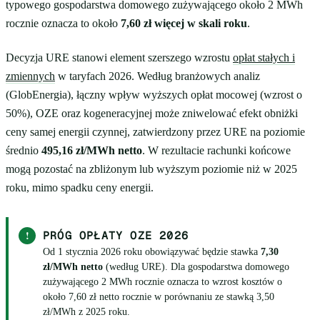
typowego gospodarstwa domowego zużywającego około 2 MWh
rocznie oznacza to około
7,60 zł więcej w skali roku
.
Decyzja URE stanowi element szerszego wzrostu
opłat stałych i
zmiennych
w taryfach 2026. Według branżowych analiz
(GlobEnergia), łączny wpływ wyższych opłat mocowej (wzrost o
50%), OZE oraz kogeneracyjnej może zniwelować efekt obniżki
ceny samej energii czynnej, zatwierdzony przez URE na poziomie
średnio
495,16 zł/MWh netto
. W rezultacie rachunki końcowe
mogą pozostać na zbliżonym lub wyższym poziomie niż w 2025
roku, mimo spadku ceny energii.
!
PRÓG OPŁATY OZE 2026
Od 1 stycznia 2026 roku obowiązywać będzie stawka
7,30
zł/MWh netto
(według URE). Dla gospodarstwa domowego
zużywającego 2 MWh rocznie oznacza to wzrost kosztów o
około 7,60 zł netto rocznie w porównaniu ze stawką 3,50
zł/MWh z 2025 roku.