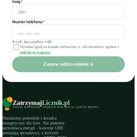
Imię
*
Numer telefonu
*
9 cyfr, bez prefixu +48
Wyrażam zgodę na kontakt telefoniczny w celu doradztwa, zgodnie z
polityką prywatności
.
Zamów oddzwonienie
Zatrzymaj
Licznik
.pl
NIŻSZE RACHUNKI
.
WIĘKSZA KONTROLA
.
LEPSZY BIZNES
.
Niezależny pośrednik i doradca
energetyczny dla firm. Nie jesteśmy
sprzedawcą energii - koncesje URE
posiadają sprzedawcy, z którymi