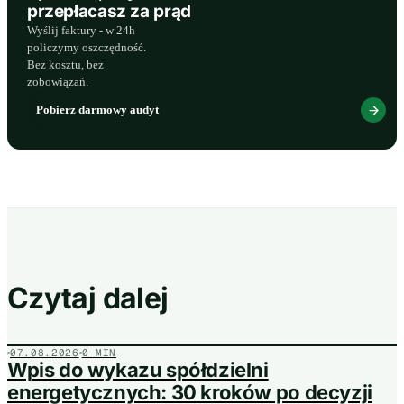
przepłacasz za prąd
Wyślij faktury - w 24h
policzymy oszczędność.
Bez kosztu, bez
zobowiązań.
Pobierz darmowy audyt
Czytaj dalej
07.08.2026
0 MIN
Wpis do wykazu spółdzielni
energetycznych: 30 kroków po decyzji