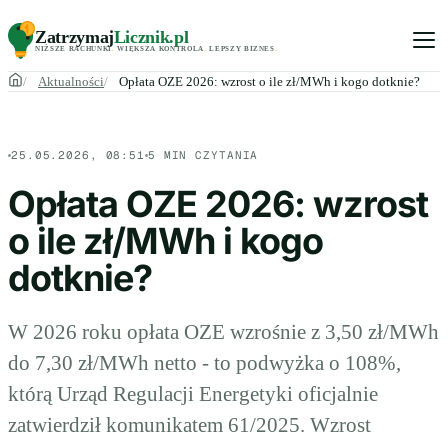
Zatrzymaj
Licznik
.pl
NIŻSZE RACHUNKI
.
WIĘKSZA KONTROLA
.
LEPSZY BIZNES
.
Aktualności
Opłata OZE 2026: wzrost o ile zł/MWh i kogo dotknie?
25.05.2026, 08:51
5 MIN CZYTANIA
Opłata OZE 2026: wzrost
o ile zł/MWh i kogo
dotknie?
W 2026 roku opłata OZE wzrośnie z 3,50 zł/MWh
do 7,30 zł/MWh netto - to podwyżka o 108%,
którą Urząd Regulacji Energetyki oficjalnie
zatwierdził komunikatem 61/2025. Wzrost