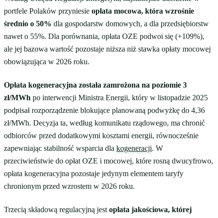
portfele Polaków przyniesie
opłata mocowa, która wzrośnie
średnio o 50%
dla gospodarstw domowych, a dla przedsiębiorstw
nawet o 55%. Dla porównania, opłata OZE podwoi się (+109%),
ale jej bazowa wartość pozostaje niższa niż stawka opłaty mocowej
obowiązująca w 2026 roku.
Opłata kogeneracyjna została zamrożona na poziomie 3
zł/MWh
po interwencji Ministra Energii, który w listopadzie 2025
podpisał rozporządzenie blokujące planowaną podwyżkę do 4,36
zł/MWh. Decyzja ta, według komunikatu rządowego, ma chronić
odbiorców przed dodatkowymi kosztami energii, równocześnie
zapewniając stabilność wsparcia dla
kogeneracji
. W
przeciwieństwie do opłat OZE i mocowej, które rosną dwucyfrowo,
opłata kogeneracyjna pozostaje jedynym elementem taryfy
chronionym przed wzrostem w 2026 roku.
Trzecią składową regulacyjną jest
opłata jakościowa, której