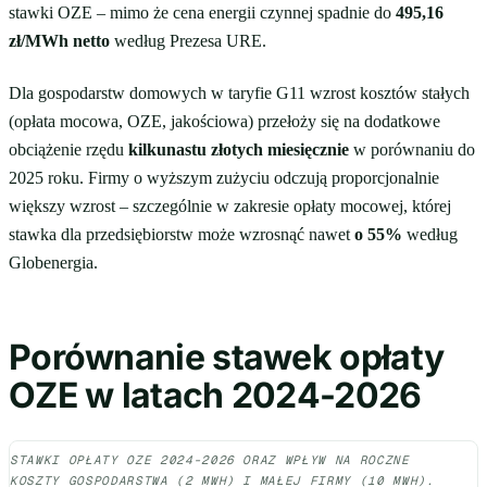
stawki OZE – mimo że cena energii czynnej spadnie do
495,16
zł/MWh netto
według Prezesa URE.
Dla gospodarstw domowych w taryfie G11 wzrost kosztów stałych
(opłata mocowa, OZE, jakościowa) przełoży się na dodatkowe
obciążenie rzędu
kilkunastu złotych miesięcznie
w porównaniu do
2025 roku. Firmy o wyższym zużyciu odczują proporcjonalnie
większy wzrost – szczególnie w zakresie opłaty mocowej, której
stawka dla przedsiębiorstw może wzrosnąć nawet
o 55%
według
Globenergia.
Porównanie stawek opłaty
OZE w latach 2024-2026
STAWKI OPŁATY OZE 2024-2026 ORAZ WPŁYW NA ROCZNE
KOSZTY GOSPODARSTWA (2 MWH) I MAŁEJ FIRMY (10 MWH).