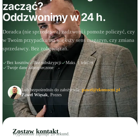
zacząć?
Oddzwonimy w 24 h.
Doradca (nie sprzedawca) zadzwoni i pomoże policzyć, czy
w Twoim przypadku ma większy sens magazyn, czy zmiana
sprzedawcy. Bez zobowiązań.
Bez kosztów
Bez subskrypcji
Maks. 1 telefon
Twoje dane zabezpieczone
Lub bezpośrednio do założyciela:
pawel@ekomocni.pl
·
Paweł Więsak
, Prezes
Zostaw kontakt
Wypełnienie zajmuje 20 sekund.