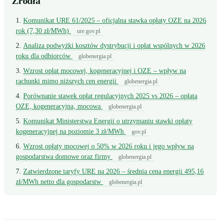
Źródła
Komunikat URE 61/2025 – oficjalna stawka opłaty OZE na 2026
rok (7,30 zł/MWh)
ure.gov.pl
Analiza podwyżki kosztów dystrybucji i opłat wspólnych w 2026
roku dla odbiorców
globenergia.pl
Wzrost opłat mocowej, kogeneracyjnej i OZE – wpływ na
rachunki mimo niższych cen energii
globenergia.pl
Porównanie stawek opłat regulacyjnych 2025 vs 2026 – opłata
OZE, kogeneracyjna, mocowa
globenergia.pl
Komunikat Ministerstwa Energii o utrzymaniu stawki opłaty
kogeneracyjnej na poziomie 3 zł/MWh
gov.pl
Wzrost opłaty mocowej o 50% w 2026 roku i jego wpływ na
gospodarstwa domowe oraz firmy
globenergia.pl
Zatwierdzone taryfy URE na 2026 – średnia cena energii 495,16
zł/MWh netto dla gospodarstw
globenergia.pl