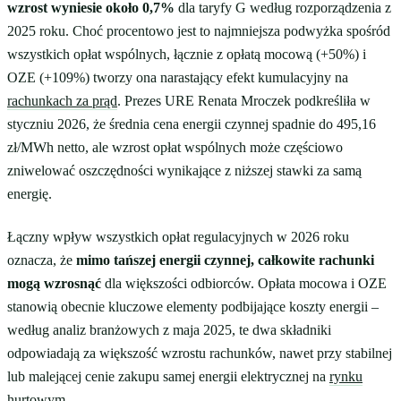
wzrost wyniesie około 0,7%
dla taryfy G według rozporządzenia z
2025 roku. Choć procentowo jest to najmniejsza podwyżka spośród
wszystkich opłat wspólnych, łącznie z opłatą mocową (+50%) i
OZE (+109%) tworzy ona narastający efekt kumulacyjny na
rachunkach za prąd
. Prezes URE Renata Mroczek podkreśliła w
styczniu 2026, że średnia cena energii czynnej spadnie do 495,16
zł/MWh netto, ale wzrost opłat wspólnych może częściowo
zniwelować oszczędności wynikające z niższej stawki za samą
energię.
Łączny wpływ wszystkich opłat regulacyjnych w 2026 roku
oznacza, że
mimo tańszej energii czynnej, całkowite rachunki
mogą wzrosnąć
dla większości odbiorców. Opłata mocowa i OZE
stanowią obecnie kluczowe elementy podbijające koszty energii –
według analiz branżowych z maja 2025, te dwa składniki
odpowiadają za większość wzrostu rachunków, nawet przy stabilnej
lub malejącej cenie zakupu samej energii elektrycznej na
rynku
hurtowym
.