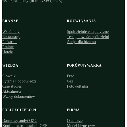
współpracujemy (m.in. AXPO, PGE).
BRANŻE
ROZWIĄZANIA
Wspólnoty
Spółdzielnie energetyczne
Restauracje
Test gotowości spółdzielni
Piekarnie
Audyt dla biznesu
Pralnie
Hotele
WIEDZA
PORÓWNYWARKA
Słownik
Prąd
Pytania i odpowiedzi
Gaz
Case studies
Fotowoltaika
Aktualności
Wzory dokumentów
POLICZCIEPLO.PL
FIRMA
Darmowy audyt OZC
O autorze
Konfigurator instalacji OZE
Model biznesowy