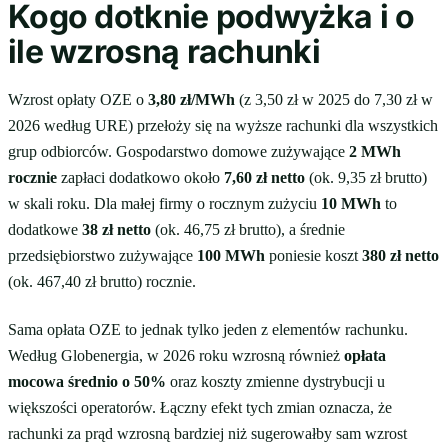
Kogo dotknie podwyżka i o
ile wzrosną rachunki
Wzrost opłaty OZE o
3,80 zł/MWh
(z 3,50 zł w 2025 do 7,30 zł w
2026 według URE) przełoży się na wyższe rachunki dla wszystkich
grup odbiorców. Gospodarstwo domowe zużywające
2 MWh
rocznie
zapłaci dodatkowo około
7,60 zł netto
(ok. 9,35 zł brutto)
w skali roku. Dla małej firmy o rocznym zużyciu
10 MWh
to
dodatkowe
38 zł netto
(ok. 46,75 zł brutto), a średnie
przedsiębiorstwo zużywające
100 MWh
poniesie koszt
380 zł netto
(ok. 467,40 zł brutto) rocznie.
Sama opłata OZE to jednak tylko jeden z elementów rachunku.
Według Globenergia, w 2026 roku wzrosną również
opłata
mocowa średnio o 50%
oraz koszty zmienne dystrybucji u
większości operatorów. Łączny efekt tych zmian oznacza, że
rachunki za prąd wzrosną bardziej niż sugerowałby sam wzrost