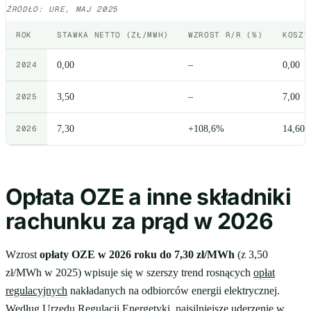
ŹRÓDŁO: URE, MAJ 2025
ROK
STAWKA NETTO (ZŁ/MWH)
WZROST R/R (%)
KOSZT
2024
0,00
–
0,00
2025
3,50
–
7,00
2026
7,30
+108,6%
14,60
Opłata OZE a inne składniki
rachunku za prąd w 2026
Wzrost
opłaty OZE w 2026 roku do 7,30 zł/MWh
(z 3,50
zł/MWh w 2025) wpisuje się w szerszy trend rosnących
opłat
regulacyjnych
nakładanych na odbiorców energii elektrycznej.
Według Urzędu Regulacji Energetyki, najsilniejsze uderzenie w