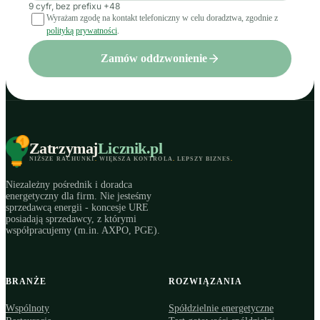
9 cyfr, bez prefixu +48
Wyrażam zgodę na kontakt telefoniczny w celu doradztwa, zgodnie z
polityką prywatności
.
Zamów oddzwonienie
Zatrzymaj
Licznik
.pl
NIŻSZE RACHUNKI
.
WIĘKSZA KONTROLA
.
LEPSZY BIZNES
.
Niezależny pośrednik i doradca
energetyczny dla firm. Nie jesteśmy
sprzedawcą energii - koncesje URE
posiadają sprzedawcy, z którymi
współpracujemy (m.in. AXPO, PGE).
BRANŻE
ROZWIĄZANIA
Wspólnoty
Spółdzielnie energetyczne