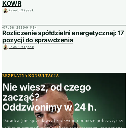
KOWR
Paweł Więsak
07.08.2026
0 MIN
Rozliczenie spółdzielni energetycznej: 17
pozycji do sprawdzenia
Paweł Więsak
BEZPŁATNA KONSULTACJA
Nie wiesz, od czego
zacząć?
Oddzwonimy w 24 h.
Doradca (nie sprzedawca) zadzwoni i pomoże policzyć, czy