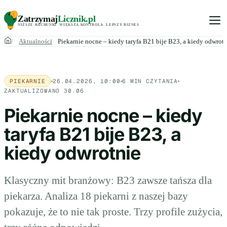
Zatrzymaj
Licznik
.pl
NIŻSZE RACHUNKI
.
WIĘKSZA KONTROLA
.
LEPSZY BIZNES
.
Aktualności
Piekarnie nocne – kiedy taryfa B21 bije B23, a kiedy odwrotn
PIEKARNIE
26.04.2026, 10:00
6 MIN CZYTANIA
ZAKTUALIZOWANO 30.06
Piekarnie nocne – kiedy
taryfa B21 bije B23, a
kiedy odwrotnie
Klasyczny mit branżowy: B23 zawsze tańsza dla
piekarza. Analiza 18 piekarni z naszej bazy
pokazuje, że to nie tak proste. Trzy profile zużycia,