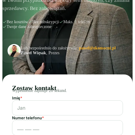
w Twoim przypadku ma większy sens magazyn, czy zmiana
sprzedawcy. Bez zobowiązań.
Bez kosztów
Bez subskrypcji
Maks. 1 telefon
Twoje dane zabezpieczone
Lub bezpośrednio do założyciela:
pawel@ekomocni.pl
·
Paweł Więsak
, Prezes
Zostaw kontakt
Wypełnienie zajmuje 20 sekund.
Imię
*
Numer telefonu
*