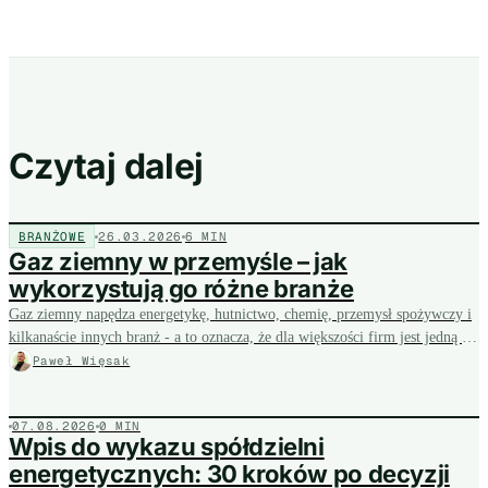
Czytaj dalej
BRANŻOWE
26.03.2026
6 MIN
Gaz ziemny w przemyśle – jak
wykorzystują go różne branże
Gaz ziemny napędza energetykę, hutnictwo, chemię, przemysł spożywczy i
kilkanaście innych branż - a to oznacza, że dla większości firm jest jedną z
największych pozycji w rachunku kosztów. Pokazujemy, gdzie gaz pracuje
Paweł Więsak
w przemyśle i gdzie szukać oszczędności na jego zakupie i zużyciu.
07.08.2026
0 MIN
Wpis do wykazu spółdzielni
energetycznych: 30 kroków po decyzji