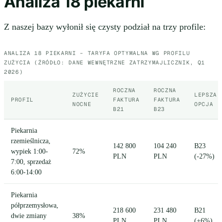
Analiza 18 piekarni
Z naszej bazy wyłonił się czysty podział na trzy profile:
ANALIZA 18 PIEKARNI – TARYFA OPTYMALNA WG PROFILU
ZUŻYCIA (ŹRÓDŁO: DANE WEWNĘTRZNE ZATRZYMAJLICZNIK, Q1
2026)
ROCZNA
ROCZNA
ZUŻYCIE
LEPSZA
PROFIL
FAKTURA
FAKTURA
NOCNE
OPCJA
B21
B23
Piekarnia
rzemieślnicza,
142 800
104 240
B23
wypiek 1:00-
72%
PLN
PLN
(-27%)
7:00, sprzedaż
6:00-14:00
Piekarnia
półprzemysłowa,
218 600
231 480
B21
dwie zmiany
38%
PLN
PLN
(+6%)