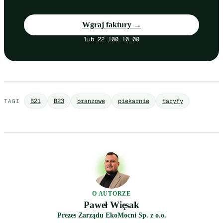
Wgraj faktury →
lub 22 100 10 00
B21
B23
branzowe
piekarnie
taryfy
TAGI
O AUTORZE
Paweł Więsak
Prezes Zarządu EkoMocni Sp. z o.o.