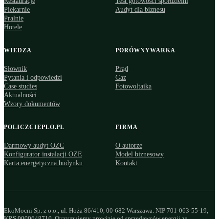
Restauracje
Test gotowości spółdzielni
Piekarnie
Audyt dla biznesu
Pralnie
Hotele
WIEDZA
PORÓWNYWARKA
Słownik
Prąd
Pytania i odpowiedzi
Gaz
Case studies
Fotowoltaika
Aktualności
Wzory dokumentów
POLICZCIEPLO.PL
FIRMA
Darmowy audyt OZC
O autorze
Konfigurator instalacji OZE
Model biznesowy
Karta energetyczna budynku
Kontakt
EkoMocni Sp. z o.o., ul. Hoża 86/410, 00-682 Warszawa. NIP 701-063-55-19,
KRS 0000648710. Otrzymujemy prowizję od sprzedawców energii za