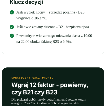
Klucz decyzji
Jeśli wypiek nocny + sprzedaż poranna - B23
wygrywa o 20-27%.
Jeśli dwie zmiany dzienne - B21 bezpieczniejsza.
Przesunięcie wieczornego mieszania ciasta z 19:00
na 22:00 obniża fakturę B23 o 6-9%.
SPRAWDZIMY WASZ PROFIL
Wgraj 12 faktur - powiemy,
czy B21 czy B23
Dla piekarni dobór taryfy potrafi zmienić roczne koszty
energii o 20-27%. Analiza w 48h od wgrania faktur.