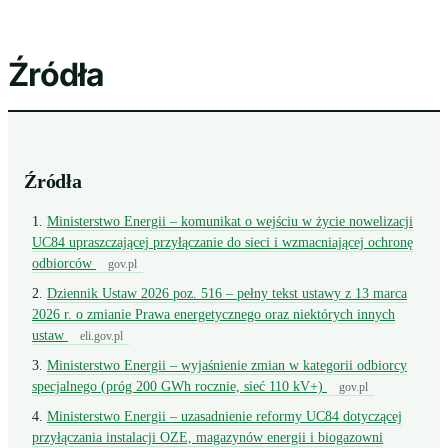
Źródła
Źródła
Ministerstwo Energii – komunikat o wejściu w życie nowelizacji
UC84 upraszczającej przyłączanie do sieci i wzmacniającej ochronę
odbiorców
gov.pl
Dziennik Ustaw 2026 poz. 516 – pełny tekst ustawy z 13 marca
2026 r. o zmianie Prawa energetycznego oraz niektórych innych
ustaw
eli.gov.pl
Ministerstwo Energii – wyjaśnienie zmian w kategorii odbiorcy
specjalnego (próg 200 GWh rocznie, sieć 110 kV+)
gov.pl
Ministerstwo Energii – uzasadnienie reformy UC84 dotyczącej
przyłączania instalacji OZE, magazynów energii i biogazowni