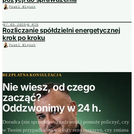
Paweł Więsak
07.08.2026
0 MIN
Rozliczanie spółdzielni energetycznej
krok po kroku
Paweł Więsak
BEZPŁATNA KONSULTACJA
Nie wiesz, od czego
zacząć?
Oddzwonimy w 24 h.
Doradca (nie sprzedawca) zadzwoni i pomoże policzyć, czy
w Twoim przypadku ma większy sens magazyn, czy zmiana