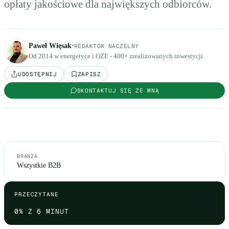
opłaty jakościowe dla największych odbiorców.
·
Paweł Więsak
REDAKTOR NACZELNY
Od 2014 w energetyce i OZE - 400+ zrealizowanych inwestycji.
UDOSTĘPNIJ
ZAPISZ
SKONTAKTUJ SIĘ ZE MNĄ
BRANŻA
Wszystkie B2B
PRZECZYTANE
0
% Z 6 MINUT