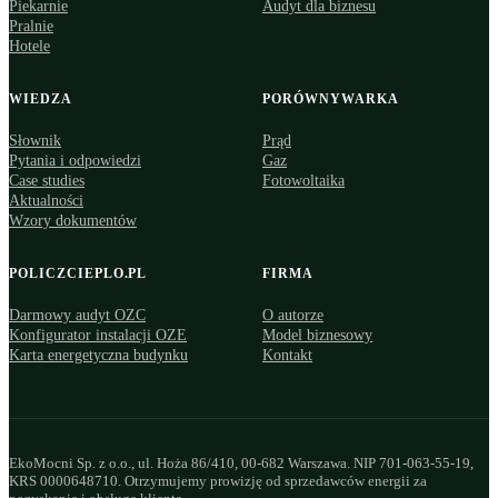
Piekarnie
Audyt dla biznesu
Pralnie
Hotele
WIEDZA
PORÓWNYWARKA
Słownik
Prąd
Pytania i odpowiedzi
Gaz
Case studies
Fotowoltaika
Aktualności
Wzory dokumentów
POLICZCIEPLO.PL
FIRMA
Darmowy audyt OZC
O autorze
Konfigurator instalacji OZE
Model biznesowy
Karta energetyczna budynku
Kontakt
EkoMocni Sp. z o.o., ul. Hoża 86/410, 00-682 Warszawa. NIP 701-063-55-19,
KRS 0000648710. Otrzymujemy prowizję od sprzedawców energii za