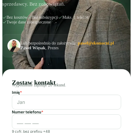
sprzedawcy. Bez zobowiązań.
Bez kosztów
Bez subskrypcji
Maks. 1 telefon
Twoje dane zabezpieczone
Lub bezpośrednio do założyciela:
pawel@ekomocni.pl
·
Paweł Więsak
, Prezes
Zostaw kontakt
Wypełnienie zajmuje 20 sekund.
Imię
*
Numer telefonu
*
9 cyfr, bez prefixu +48