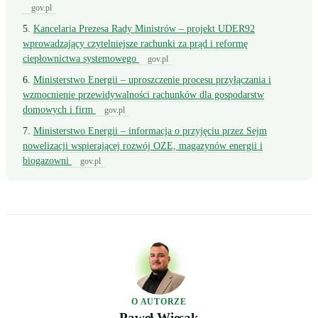
gov.pl
Kancelaria Prezesa Rady Ministrów – projekt UDER92
wprowadzający czytelniejsze rachunki za prąd i reformę
ciepłownictwa systemowego
gov.pl
Ministerstwo Energii – uproszczenie procesu przyłączania i
wzmocnienie przewidywalności rachunków dla gospodarstw
domowych i firm
gov.pl
Ministerstwo Energii – informacja o przyjęciu przez Sejm
nowelizacji wspierającej rozwój OZE, magazynów energii i
biogazowni
gov.pl
O AUTORZE
Paweł Więsak