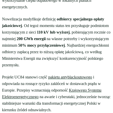
wykorzystanie ciepła odpadowego w lokalnych planach
energetycznych.
Nowelizacja modyfikuje definicję
odbiorcy specjalnego opłaty
jakościowej
. Od tegoż momentu status ten przysługuje podmiotom
korzystającym z sieci
110 kV lub wyższej
, pobierającym rocznie co
najmniej
200 GWh energii
na własne potrzeby i wykorzystującym
minimum
50% mocy przyłączeniowej
. Najbardziej energochłonni
odbiorcy zapłacą przez to niższą opłatę jakościową, co według
Ministerstwa Energii ma zwiększyć konkurencyjność polskiego
przemysłu.
Projekt UC84 stanowi część
pakietu antyblackoutowego
i
odpowiada na rosnące ryzyko zakłóceń w dostawach prądu w
Europie. Przepisy wzmacniają odporność
Krajowego Systemu
Elektroenergetycznego
na awarie i cyberataki, jednocześnie tworząc
stabilniejsze warunki dla transformacji energetycznej Polski w
kierunku źródeł odnawialnych.