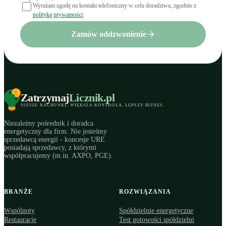
Wyrażam zgodę na kontakt telefoniczny w celu doradztwa, zgodnie z
polityką prywatności
.
Zamów oddzwonienie
Zatrzymaj
Licznik
.pl
NIŻSZE RACHUNKI
.
WIĘKSZA KONTROLA
.
LEPSZY BIZNES
.
Niezależny pośrednik i doradca
energetyczny dla firm. Nie jesteśmy
sprzedawcą energii - koncesje URE
posiadają sprzedawcy, z którymi
współpracujemy (m.in. AXPO, PGE).
BRANŻE
ROZWIĄZANIA
Wspólnoty
Spółdzielnie energetyczne
Restauracje
Test gotowości spółdzielni