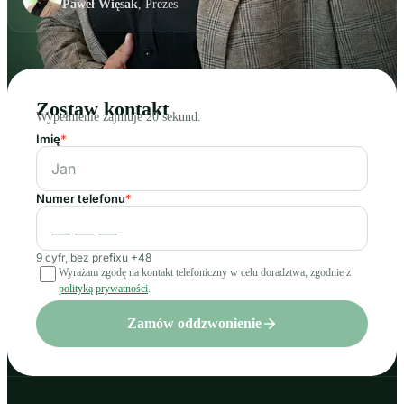
Paweł Więsak
, Prezes
Zostaw kontakt
Wypełnienie zajmuje 20 sekund.
Imię
*
Numer telefonu
*
9 cyfr, bez prefixu +48
Wyrażam zgodę na kontakt telefoniczny w celu doradztwa, zgodnie z
polityką prywatności
.
Zamów oddzwonienie