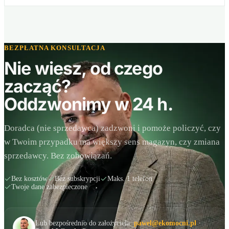
BEZPŁATNA KONSULTACJA
Nie wiesz, od czego
zacząć?
Oddzwonimy w 24 h.
Doradca (nie sprzedawca) zadzwoni i pomoże policzyć, czy
w Twoim przypadku ma większy sens magazyn, czy zmiana
sprzedawcy. Bez zobowiązań.
Bez kosztów
Bez subskrypcji
Maks. 1 telefon
Twoje dane zabezpieczone
Lub bezpośrednio do założyciela:
pawel@ekomocni.pl
·