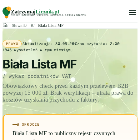
Zatrzymaj
Licznik
.pl
NIŻSZE RACHUNKI
.
WIĘKSZA KONTROLA
.
LEPSZY BIZNES
.
Słownik
B
Biała Lista MF
Aktualizacja:
30.06.26
Czas czytania:
2:00
PRAWO
1845
wyświetleń w tym miesiącu
Biała Lista MF
/ wykaz podatników VAT
Obowiązkowy check przed każdym przelewem B2B
powyżej 15 000 zł. Brak weryfikacji = utrata prawa do
kosztów uzyskania przychodu z faktury.
W SKRÓCIE
Biała Lista MF to publiczny rejestr czynnych