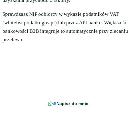
uzyskania przychodu z faktury.
Sprawdzasz NIP odbiorcy w wykazie podatników VAT
(whitelist.podatki.gov.pl) lub przez API banku. Większość
bankowości B2B integruje to automatycznie przy zlecaniu
przelewu.
Wciąż masz pytanie?
Napisz wprost do doradcy - odpowiemy z konkretem, w odniesieniu do
Twojej faktury.
Napisz do mnie