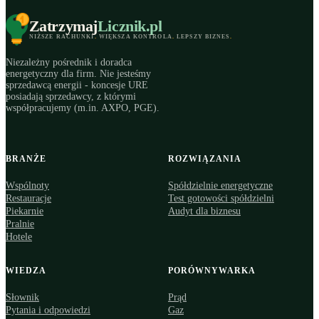
Zatrzymaj
Licznik
.pl
NIŻSZE RACHUNKI
.
WIĘKSZA KONTROLA
.
LEPSZY BIZNES
.
Niezależny pośrednik i doradca
energetyczny dla firm. Nie jesteśmy
sprzedawcą energii - koncesje URE
posiadają sprzedawcy, z którymi
współpracujemy (m.in. AXPO, PGE).
BRANŻE
ROZWIĄZANIA
Wspólnoty
Spółdzielnie energetyczne
Restauracje
Test gotowości spółdzielni
Piekarnie
Audyt dla biznesu
Pralnie
Hotele
WIEDZA
PORÓWNYWARKA
Słownik
Prąd
Pytania i odpowiedzi
Gaz