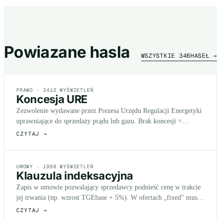
Powiazane hasla
WSZYSTKIE
346
HASEŁ →
PRAWO ·
3412
WYŚWIETLEŃ
Koncesja URE
Zezwolenie wydawane przez Prezesa Urzędu Regulacji Energetyki
uprawniające do sprzedaży prądu lub gazu. Brak koncesji =
nielegalna sprzedaż. Pierwszy filtr…
CZYTAJ →
UMOWY ·
1968
WYŚWIETLEŃ
Klauzula indeksacyjna
Zapis w umowie pozwalający sprzedawcy podnieść cenę w trakcie
jej trwania (np. wzrost TGEbase + 5%). W ofertach „fixed" musi
być oznaczona jako wyłączona -…
CZYTAJ →