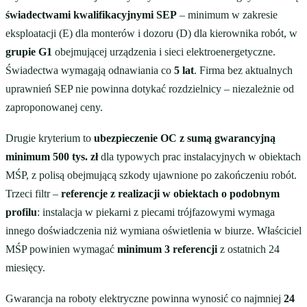
świadectwami kwalifikacyjnymi SEP
– minimum w zakresie
eksploatacji (E) dla monterów i dozoru (D) dla kierownika robót, w
grupie G1
obejmującej urządzenia i sieci elektroenergetyczne.
Świadectwa wymagają odnawiania co
5 lat
. Firma bez aktualnych
uprawnień SEP nie powinna dotykać rozdzielnicy – niezależnie od
zaproponowanej ceny.
Drugie kryterium to
ubezpieczenie OC z sumą gwarancyjną
minimum 500 tys. zł
dla typowych prac instalacyjnych w obiektach
MŚP, z polisą obejmującą szkody ujawnione po zakończeniu robót.
Trzeci filtr –
referencje z realizacji w obiektach o podobnym
profilu
: instalacja w piekarni z piecami trójfazowymi wymaga
innego doświadczenia niż wymiana oświetlenia w biurze. Właściciel
MŚP powinien wymagać
minimum 3 referencji
z ostatnich 24
miesięcy.
Gwarancja na roboty elektryczne powinna wynosić co najmniej
24