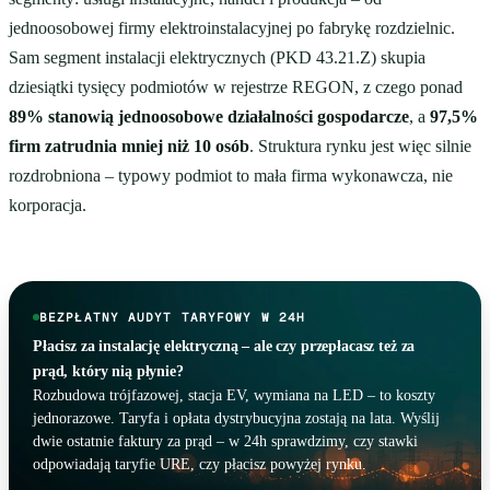
jednoosobowej firmy elektroinstalacyjnej po fabrykę rozdzielnic.
Sam segment instalacji elektrycznych (PKD 43.21.Z) skupia
dziesiątki tysięcy podmiotów w rejestrze REGON, z czego ponad
89% stanowią jednoosobowe działalności gospodarcze
, a
97,5%
firm zatrudnia mniej niż 10 osób
. Struktura rynku jest więc silnie
rozdrobniona – typowy podmiot to mała firma wykonawcza, nie
korporacja.
BEZPŁATNY AUDYT TARYFOWY W 24H
Płacisz za instalację elektryczną – ale czy przepłacasz też za
prąd, który nią płynie?
Rozbudowa trójfazowej, stacja EV, wymiana na LED – to koszty
jednorazowe. Taryfa i opłata dystrybucyjna zostają na lata. Wyślij
dwie ostatnie faktury za prąd – w 24h sprawdzimy, czy stawki
odpowiadają taryfie URE, czy płacisz powyżej rynku.