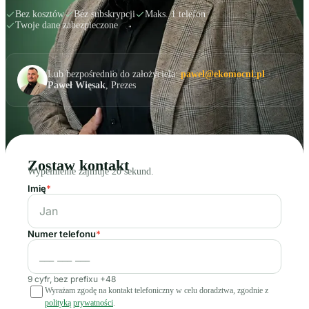
Bez kosztów
Bez subskrypcji
Maks. 1 telefon
Twoje dane zabezpieczone
Lub bezpośrednio do założyciela:
pawel@ekomocni.pl
·
Paweł Więsak
, Prezes
Zostaw kontakt
Wypełnienie zajmuje 20 sekund.
Imię
*
Numer telefonu
*
9 cyfr, bez prefixu +48
Wyrażam zgodę na kontakt telefoniczny w celu doradztwa, zgodnie z
polityką prywatności
.