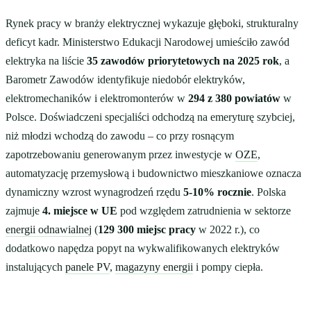
Rynek pracy w branży elektrycznej wykazuje głęboki, strukturalny
deficyt kadr. Ministerstwo Edukacji Narodowej umieściło zawód
elektryka na liście
35 zawodów priorytetowych na 2025 rok
, a
Barometr Zawodów identyfikuje niedobór elektryków,
elektromechaników i elektromonterów w
294 z 380 powiatów
w
Polsce. Doświadczeni specjaliści odchodzą na emeryturę szybciej,
niż młodzi wchodzą do zawodu – co przy rosnącym
zapotrzebowaniu generowanym przez inwestycje w
OZE
,
automatyzację przemysłową i budownictwo mieszkaniowe oznacza
dynamiczny wzrost wynagrodzeń rzędu
5-10% rocznie
. Polska
zajmuje
4. miejsce w UE
pod względem zatrudnienia w sektorze
energii odnawialnej
(
129 300 miejsc pracy
w 2022 r.), co
dodatkowo napędza popyt na wykwalifikowanych elektryków
instalujących
panele PV
,
magazyny energii
i pompy ciepła.