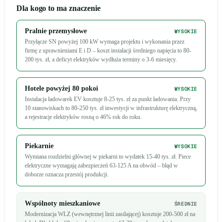
Dla kogo to ma znaczenie
Pralnie przemysłowe
WYSOKIE
Przyłącze SN powyżej 100 kW wymaga projektu i wykonania przez
firmę z uprawnieniami E i D – koszt instalacji średniego napięcia to 80-
200 tys. zł, a deficyt elektryków wydłuża terminy o 3-6 miesięcy.
Hotele powyżej 80 pokoi
WYSOKIE
Instalacja ładowarek EV kosztuje 8-25 tys. zł za punkt ładowania. Przy
10 stanowiskach to 80-250 tys. zł inwestycji w infrastrukturę elektryczną,
a rejestracje elektryków rosną o 46% rok do roku.
Piekarnie
WYSOKIE
Wymiana rozdzielni głównej w piekarni to wydatek 15-40 tys. zł. Piece
elektryczne wymagają zabezpieczeń 63-125 A na obwód – błąd w
doborze oznacza przestój produkcji.
Wspólnoty mieszkaniowe
ŚREDNIE
Modernizacja WLZ (wewnętrznej linii zasilającej) kosztuje 200-500 zł na