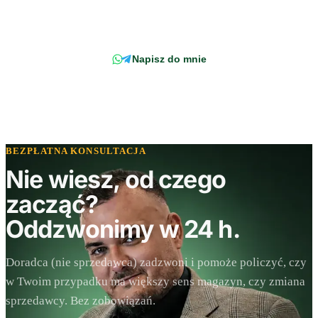
Napisz wprost do doradcy - odpowiemy z konkretem, w odniesieniu do
Twojej faktury.
Napisz do mnie
BEZPŁATNA KONSULTACJA
Nie wiesz, od czego
zacząć?
Oddzwonimy w 24 h.
Doradca (nie sprzedawca) zadzwoni i pomoże policzyć, czy
w Twoim przypadku ma większy sens magazyn, czy zmiana
sprzedawcy. Bez zobowiązań.