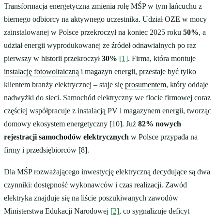
Transformacja energetyczna zmienia rolę MŚP w tym łańcuchu z
biernego odbiorcy na aktywnego uczestnika. Udział
OZE
w mocy
zainstalowanej w Polsce przekroczył na koniec 2025 roku
50%
, a
udział energii wyprodukowanej ze źródeł odnawialnych po raz
pierwszy w historii przekroczył
30%
[1]
. Firma, która montuje
instalację fotowoltaiczną
i magazyn energii, przestaje być tylko
klientem branży elektrycznej – staje się
prosumentem
, który oddaje
nadwyżki do sieci. Samochód elektryczny we flocie firmowej coraz
częściej współpracuje z instalacją PV i magazynem energii, tworząc
domowy ekosystem energetyczny [10]. Już
82% nowych
rejestracji samochodów elektrycznych
w Polsce przypada na
firmy i przedsiębiorców [8].
Dla MŚP rozważającego inwestycję elektryczną decydujące są dwa
czynniki: dostępność wykonawców i czas realizacji. Zawód
elektryka znajduje się na liście poszukiwanych zawodów
Ministerstwa Edukacji Narodowej
[2]
, co sygnalizuje deficyt