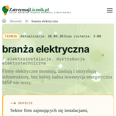
Zatrzymaj
Licznik
.pl
NIŻSZE RACHUNKI
.
WIĘKSZA KONTROLA
.
LEPSZY BIZNES
.
Słownik
B
branża elektryczna
Aktualizacja:
28.05.26
Czas czytania:
3:00
TERMIN
branża elektryczna
/ elektroinstalacje, dystrybucja
elektrotechniczna
Firmy elektryczne montują, zasilają i utrzymują
infrastrukturę, bez której żadna inwestycja energetyczna
MŚP nie ruszy.
W SKRÓCIE
Sektor firm zajmujących się instalacjami,