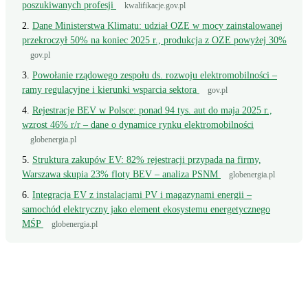
poszukiwanych profesji
kwalifikacje.gov.pl
Dane Ministerstwa Klimatu: udział OZE w mocy zainstalowanej
przekroczył 50% na koniec 2025 r., produkcja z OZE powyżej 30%
gov.pl
Powołanie rządowego zespołu ds. rozwoju elektromobilności –
ramy regulacyjne i kierunki wsparcia sektora
gov.pl
Rejestracje BEV w Polsce: ponad 94 tys. aut do maja 2025 r.,
wzrost 46% r/r – dane o dynamice rynku elektromobilności
globenergia.pl
Struktura zakupów EV: 82% rejestracji przypada na firmy,
Warszawa skupia 23% floty BEV – analiza PSNM
globenergia.pl
Integracja EV z instalacjami PV i magazynami energii –
samochód elektryczny jako element ekosystemu energetycznego
MŚP
globenergia.pl
Wciąż masz pytanie?