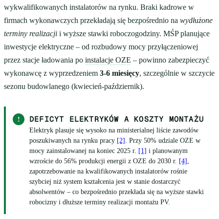
wykwalifikowanych instalatorów na rynku. Braki kadrowe w
firmach wykonawczych przekładają się bezpośrednio na
wydłużone
terminy realizacji
i wyższe stawki roboczogodziny. MŚP planujące
inwestycje elektryczne – od rozbudowy mocy przyłączeniowej
przez stacje ładowania po
instalacje OZE
– powinno zabezpieczyć
wykonawcę z wyprzedzeniem
3-6 miesięcy
, szczególnie w szczycie
sezonu budowlanego (kwiecień-październik).
!
DEFICYT ELEKTRYKÓW A KOSZTY MONTAŻU
Elektryk plasuje się wysoko na ministerialnej liście zawodów
poszukiwanych na rynku pracy
[2]
. Przy 50% udziale OZE w
mocy zainstalowanej na koniec 2025 r.
[1]
i planowanym
wzroście do 56% produkcji energii z OZE do 2030 r.
[4]
,
zapotrzebowanie na kwalifikowanych instalatorów rośnie
szybciej niż system kształcenia jest w stanie dostarczyć
absolwentów – co bezpośrednio przekłada się na wyższe stawki
robocizny i dłuższe terminy realizacji montażu PV.