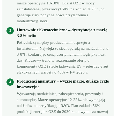
marże operacyjne 10-18%. Udział OZE w mocy
zainstalowanej przekroczył 50% na koniec 2025 r., co
generuje stały popyt na nowe przyłączenia i
modernizację sieci.
Hurtownie elektrotechniczne – dystrybucja z marżą
3-8% netto
Pośredniczą między producentami osprzętu a
instalatorami. Największe sieci operują na marżach netto
3-8%, konkurując ceną, asortymentem i logistyką next-
day. Kluczowy trend to rozszerzanie oferty o
komponenty OZE i stacje ładowania EV – rejestracje aut
elektrycznych wzrosły o 46% w I-V 2025 r.
Producenci aparatury – wyższe marże, dłuższe cykle
inwestycyjne
Wytwarzają rozdzielnice, zabezpieczenia, przewody i
automatykę. Marże operacyjne 12-22%, ale wymagają
nakładów na certyfikację i R&D. Plan zakłada 56%
produkcji energii z OZE do 2030 r., co wymusza rozwój