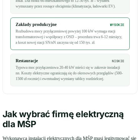
lokal. Dla bloku 60-mieszkaniowego to 12-30 tys. zł – wydatek
wymuszany przez rosnące obciążenia (klimatyzacja, ładowarki EV).
Zakłady produkcyjne
WYSOKIE
Rozbudowa mocy przyłączeniowej powyżej 100 kW wymaga stacji
transformatorowej i współpracy z OSD – procedura trwa 6-12 miesięcy,
a koszt nowej stacji SN/nN zaczyna się od 150 tys. zł.
Restauracje
NISKIE
Typowa moc przyłączeniowa 20-40 kW mieści się w zakresie instalacji
nn. Koszty elektryczne ograniczają się do okresowych przeglądów (500-
1500 zł rocznie) i ewentualnej wymiany tablicy rozdzielczej.
Jak wybrać firmę elektryczną
dla MŚP
Wykonawca instalacji elektrycznych dla MŚP musi legitymować się