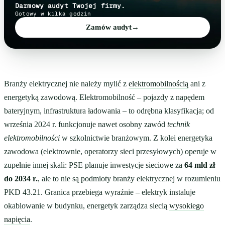
Darmowy audyt Twojej firmy.
Gotowy w kilka godzin
Zamów audyt
→
Branży elektrycznej nie należy mylić z
elektromobilnością
ani z
energetyką zawodową. Elektromobilność – pojazdy z napędem
bateryjnym, infrastruktura ładowania – to odrębna klasyfikacja; od
września 2024 r. funkcjonuje nawet osobny zawód
technik
elektromobilności
w szkolnictwie branżowym. Z kolei energetyka
zawodowa (elektrownie, operatorzy sieci przesyłowych) operuje w
zupełnie innej skali: PSE planuje inwestycje sieciowe za
64 mld zł
do 2034 r.
, ale to nie są podmioty branży elektrycznej w rozumieniu
PKD 43.21. Granica przebiega wyraźnie – elektryk instaluje
okablowanie w budynku, energetyk zarządza siecią
wysokiego
napięcia
.