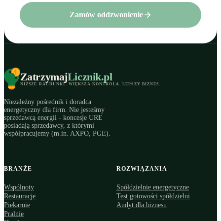
Zamów oddzwonienie
Zatrzymaj
Licznik
.pl
NIŻSZE RACHUNKI
.
WIĘKSZA KONTROLA
.
LEPSZY BIZNES
.
Niezależny pośrednik i doradca
energetyczny dla firm. Nie jesteśmy
sprzedawcą energii - koncesje URE
posiadają sprzedawcy, z którymi
współpracujemy (m.in. AXPO, PGE).
BRANŻE
ROZWIĄZANIA
Wspólnoty
Spółdzielnie energetyczne
Restauracje
Test gotowości spółdzielni
Piekarnie
Audyt dla biznesu
Pralnie