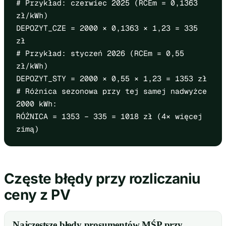
# Przykład: czerwiec 2025 (RCEm = 0,1363
zł/kWh)
DEPOZYT_CZE = 2000 × 0,1363 × 1,23 = 335
zł
# Przykład: styczeń 2026 (RCEm = 0,55
zł/kWh)
DEPOZYT_STY = 2000 × 0,55 × 1,23 = 1353 zł
# Różnica sezonowa przy tej samej nadwyżce
2000 kWh:
RÓŻNICA = 1353 − 335 = 1018 zł (4× więcej
zimą)
Częste błędy przy rozliczaniu
ceny z PV
Najczęstsze błędy prosumentów MŚP przy