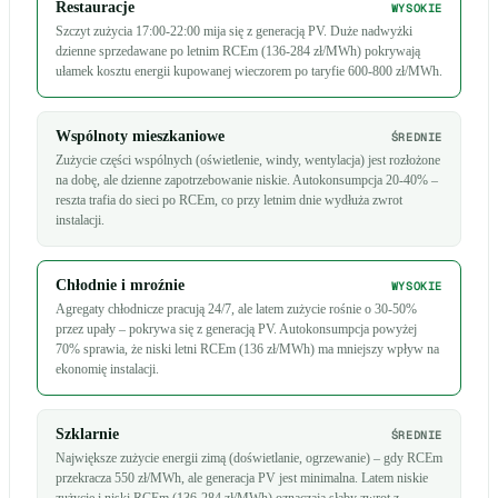
Restauracje
WYSOKIE
Szczyt zużycia 17:00-22:00 mija się z generacją PV. Duże nadwyżki
dzienne sprzedawane po letnim RCEm (136-284 zł/MWh) pokrywają
ułamek kosztu energii kupowanej wieczorem po taryfie 600-800 zł/MWh.
Wspólnoty mieszkaniowe
ŚREDNIE
Zużycie części wspólnych (oświetlenie, windy, wentylacja) jest rozłożone
na dobę, ale dzienne zapotrzebowanie niskie. Autokonsumpcja 20-40% –
reszta trafia do sieci po RCEm, co przy letnim dnie wydłuża zwrot
instalacji.
Chłodnie i mroźnie
WYSOKIE
Agregaty chłodnicze pracują 24/7, ale latem zużycie rośnie o 30-50%
przez upały – pokrywa się z generacją PV. Autokonsumpcja powyżej
70% sprawia, że niski letni RCEm (136 zł/MWh) ma mniejszy wpływ na
ekonomię instalacji.
Szklarnie
ŚREDNIE
Największe zużycie energii zimą (doświetlanie, ogrzewanie) – gdy RCEm
przekracza 550 zł/MWh, ale generacja PV jest minimalna. Latem niskie