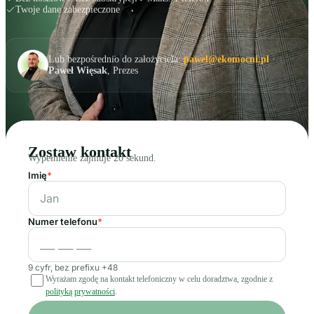
Twoje dane zabezpieczone
Lub bezpośrednio do założyciela:
pawel@ekomocni.pl
·
Paweł Więsak
, Prezes
Zostaw kontakt
Wypełnienie zajmuje 20 sekund.
Imię
*
Numer telefonu
*
9 cyfr, bez prefixu +48
Wyrażam zgodę na kontakt telefoniczny w celu doradztwa, zgodnie z
polityką prywatności
.