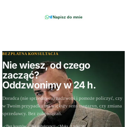
Twojej faktury.
Napisz do mnie
BEZPŁATNA KONSULTACJA
Nie wiesz, od czego
zacząć?
Oddzwonimy w 24 h.
Doradca (nie sprzedawca) zadzwoni i pomoże policzyć, czy
w Twoim przypadku ma większy sens magazyn, czy zmiana
sprzedawcy. Bez zobowiązań.
Bez kosztów
Bez subskrypcji
Maks. 1 telefon