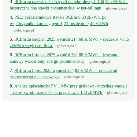
RCEm za czerwiec 2025 spadł do rekordowych 136,30 zł/MWh –
historyczne dno stawki prosumenckiej w net-billingu
globenergia.pl
PSE: październikowa stawka RCEm 0,33 zł/kWh, po
współczynniku korekcyjnym 1,23 rośnie do 0,41 zł/kWh
globenergia.pl
RCEm za sierpień 2025 wyniósł 214,68 zł/MWh – spadek o 70,15
zł/MWh względem lipca
globenergia.pl
RCEm za listopad 2025 wyniósł 382,88 zł/MWh – jesienno-
zimowy wzrost ceny energii prosumenckiej
globenergia.pl
RCEm za lipiec 2025 wyniósł 284,83 zł/MWh – odbicie od
czerwcowego dna cenowego
globenergia.pl
Analiza opłacalności PV 1 MW przy giełdowej sprzedaży energii
– okres zwrotu nawet 17 lat przy stawce 130 zł/MWh
globenergia.pl
Wciąż masz pytanie?
Napisz wprost do doradcy - odpowiemy z konkretem, w odniesieniu do