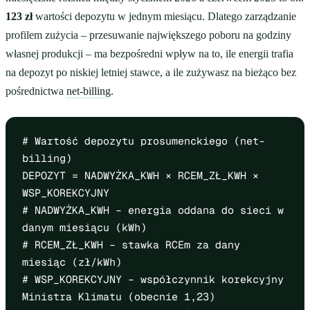
123 zł
wartości depozytu w jednym miesiącu. Dlatego zarządzanie
profilem zużycia – przesuwanie największego poboru na godziny
własnej produkcji – ma bezpośredni wpływ na to, ile energii trafia
na depozyt po niskiej letniej stawce, a ile zużywasz na bieżąco bez
pośrednictwa
net-billing
.
# Wartość depozytu prosumenckiego (net-
billing)
DEPOZYT = NADWYŻKA_KWH × RCEM_ZŁ_KWH ×
WSP_KOREKCYJNY
# NADWYŻKA_KWH – energia oddana do sieci w
danym miesiącu (kWh)
# RCEM_ZŁ_KWH – stawka RCEm za dany
miesiąc (zł/kWh)
# WSP_KOREKCYJNY – współczynnik korekcyjny
Ministra Klimatu (obecnie 1,23)