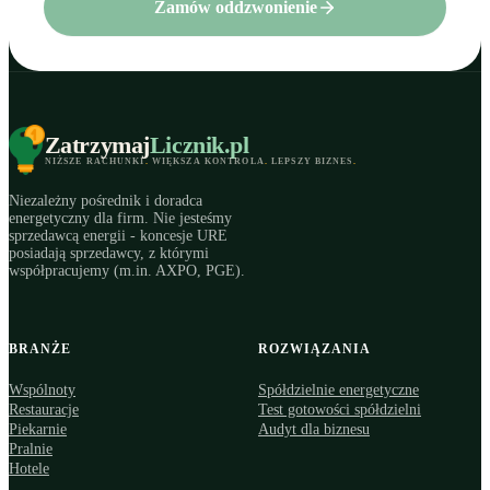
Zamów oddzwonienie
Zatrzymaj
Licznik
.pl
NIŻSZE RACHUNKI
.
WIĘKSZA KONTROLA
.
LEPSZY BIZNES
.
Niezależny pośrednik i doradca
energetyczny dla firm. Nie jesteśmy
sprzedawcą energii - koncesje URE
posiadają sprzedawcy, z którymi
współpracujemy (m.in. AXPO, PGE).
BRANŻE
ROZWIĄZANIA
Wspólnoty
Spółdzielnie energetyczne
Restauracje
Test gotowości spółdzielni
Piekarnie
Audyt dla biznesu
Pralnie
Hotele