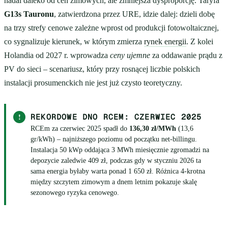
nadal daleko od cen zimowych, ale zmniejsza dysproporcję. Taryfa
G13s Tauronu
, zatwierdzona przez URE, idzie dalej: dzieli dobę
na trzy strefy cenowe zależne wprost od produkcji fotowoltaicznej,
co sygnalizuje kierunek, w którym zmierza
rynek energii
. Z kolei
Holandia od 2027 r. wprowadza
ceny ujemne
za oddawanie prądu z
PV do sieci – scenariusz, który przy rosnącej liczbie polskich
instalacji prosumenckich nie jest już czysto teoretyczny.
!
REKORDOWE DNO RCEM: CZERWIEC 2025
RCEm za czerwiec 2025 spadł do
136,30 zł/MWh
(13,6
gr/kWh) – najniższego poziomu od początku net-billingu.
Instalacja 50 kWp oddająca 3 MWh miesięcznie zgromadzi na
depozycie zaledwie 409 zł, podczas gdy w styczniu 2026 ta
sama energia byłaby warta ponad 1 650 zł. Różnica 4-krotna
między szczytem zimowym a dnem letnim pokazuje skalę
sezonowego ryzyka cenowego.