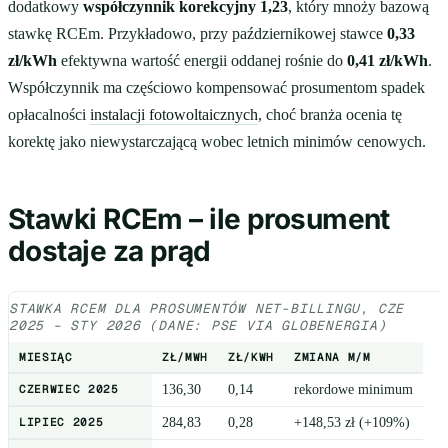
dodatkowy
współczynnik korekcyjny 1,23
, który mnoży bazową
stawkę RCEm. Przykładowo, przy październikowej stawce
0,33
zł/kWh
efektywna wartość energii oddanej rośnie do
0,41 zł/kWh
.
Współczynnik ma częściowo kompensować prosumentom spadek
opłacalności
instalacji fotowoltaicznych
, choć branża ocenia tę
korektę jako niewystarczającą wobec letnich minimów cenowych.
Stawki RCEm – ile prosument
dostaje za prąd
STAWKA RCEM DLA PROSUMENTÓW NET-BILLINGU, CZE
2025 – STY 2026 (DANE: PSE VIA GLOBENERGIA)
MIESIĄC
ZŁ/MWH
ZŁ/KWH
ZMIANA M/M
CZERWIEC 2025
136,30
0,14
rekordowe minimum
LIPIEC 2025
284,83
0,28
+148,53 zł (+109%)