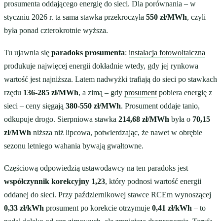
prosumenta oddającego energię do sieci. Dla porównania – w
styczniu 2026 r. ta sama stawka przekroczyła
550 zł/MWh
, czyli
była ponad czterokrotnie wyższa.
Tu ujawnia się
paradoks prosumenta
:
instalacja fotowoltaiczna
produkuje najwięcej energii dokładnie wtedy, gdy jej rynkowa
wartość jest najniższa. Latem nadwyżki trafiają do sieci po stawkach
rzędu
136-285 zł/MWh
, a zimą – gdy
prosument
pobiera energię z
sieci – ceny sięgają
380-550 zł/MWh
. Prosument oddaje tanio,
odkupuje drogo. Sierpniowa stawka
214,68 zł/MWh
była o
70,15
zł/MWh
niższa niż lipcowa, potwierdzając, że nawet w obrębie
sezonu letniego wahania bywają gwałtowne.
Częściową odpowiedzią ustawodawcy na ten paradoks jest
współczynnik korekcyjny 1,23
, który podnosi wartość energii
oddanej do sieci. Przy październikowej stawce RCEm wynoszącej
0,33 zł/kWh
prosument po korekcie otrzymuje
0,41 zł/kWh
– to