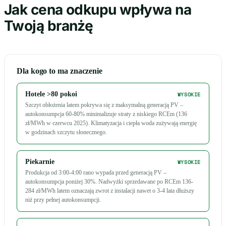
Jak cena odkupu wpływa na
Twoją branżę
Dla kogo to ma znaczenie
Hotele >80 pokoi
WYSOKIE
Szczyt obłożenia latem pokrywa się z maksymalną generacją PV –
autokonsumpcja 60-80% minimalizuje straty z niskiego RCEm (136
zł/MWh w czerwcu 2025). Klimatyzacja i ciepła woda zużywają energię
w godzinach szczytu słonecznego.
Piekarnie
WYSOKIE
Produkcja od 3:00-4:00 rano wypada przed generacją PV –
autokonsumpcja poniżej 30%. Nadwyżki sprzedawane po RCEm 136-
284 zł/MWh latem oznaczają zwrot z instalacji nawet o 3-4 lata dłuższy
niż przy pełnej autokonsumpcji.