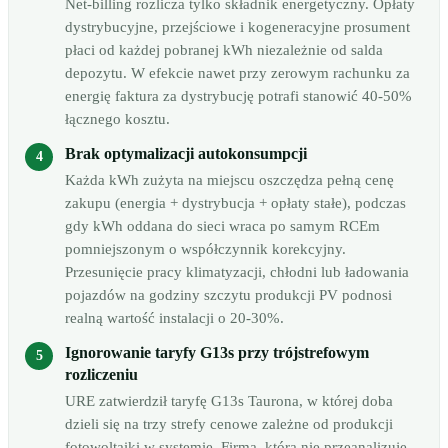
Net-billing rozlicza tylko składnik energetyczny. Opłaty
dystrybucyjne, przejściowe i kogeneracyjne prosument
płaci od każdej pobranej kWh niezależnie od salda
depozytu. W efekcie nawet przy zerowym rachunku za
energię faktura za dystrybucję potrafi stanowić 40-50%
łącznego kosztu.
Brak optymalizacji autokonsumpcji
Każda kWh zużyta na miejscu oszczędza pełną cenę
zakupu (energia + dystrybucja + opłaty stałe), podczas
gdy kWh oddana do sieci wraca po samym RCEm
pomniejszonym o współczynnik korekcyjny.
Przesunięcie pracy klimatyzacji, chłodni lub ładowania
pojazdów na godziny szczytu produkcji PV podnosi
realną wartość instalacji o 20-30%.
Ignorowanie taryfy G13s przy trójstrefowym
rozliczeniu
URE zatwierdził taryfę G13s Taurona, w której doba
dzieli się na trzy strefy cenowe zależne od produkcji
fotowoltaiki w systemie. Firma, która nie przeanalizuje