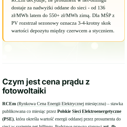
RCEm decyduje, ile prosument w net-billingu
dostaje za nadwyżki oddane do sieci - od 136
zł/MWh latem do 550+ zł/MWh zimą. Dla MŚP z
PV rozstrzał sezonowy oznacza 3-4-krotny skok
wartości depozytu między czerwcem a styczniem.
Czym jest cena prądu z
fotowoltaiki
RCEm
(
Rynkowa Cena Energii Elektrycznej
miesięczna) – stawka
publikowana co miesiąc przez
Polskie
Sieci Elektroenergetyczne
(PSE)
, która określa wartość energii oddanej przez prosumenta do
sieci w systemie
net-billingu
. Podstawę prawną stanowi
art. 4b