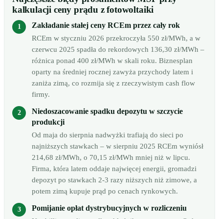
kalkulacji ceny prądu z fotowoltaiki
Zakładanie stałej ceny RCEm przez cały rok
RCEm w styczniu 2026 przekroczyła 550 zł/MWh, a w
czerwcu 2025 spadła do rekordowych 136,30 zł/MWh –
różnica ponad 400 zł/MWh w skali roku. Biznesplan
oparty na średniej rocznej zawyża przychody latem i
zaniża zimą, co rozmija się z rzeczywistym cash flow
firmy.
Niedoszacowanie spadku depozytu w szczycie
produkcji
Od maja do sierpnia nadwyżki trafiają do sieci po
najniższych stawkach – w sierpniu 2025 RCEm wyniósł
214,68 zł/MWh, o 70,15 zł/MWh mniej niż w lipcu.
Firma, która latem oddaje najwięcej energii, gromadzi
depozyt po stawkach 2-3 razy niższych niż zimowe, a
potem zimą kupuje prąd po cenach rynkowych.
Pomijanie opłat dystrybucyjnych w rozliczeniu