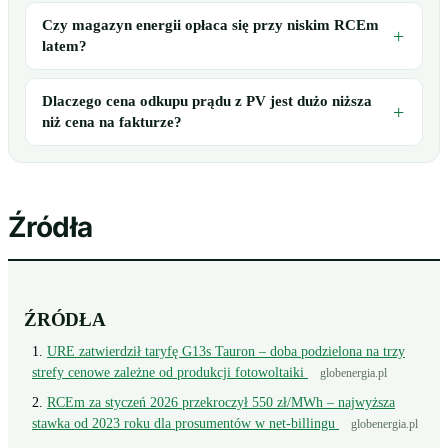
Czy magazyn energii opłaca się przy niskim RCEm
latem?
Dlaczego cena odkupu prądu z PV jest dużo niższa
niż cena na fakturze?
Źródła
ŹRÓDŁA
URE zatwierdził taryfę G13s Tauron – doba podzielona na trzy
strefy cenowe zależne od produkcji fotowoltaiki
globenergia.pl
RCEm za styczeń 2026 przekroczył 550 zł/MWh – najwyższa
stawka od 2023 roku dla prosumentów w net-billingu
globenergia.pl