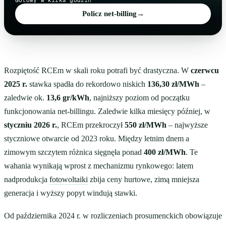
Gotowy w kilka godzin
Policz net-billing
→
Rozpiętość RCEm w skali roku potrafi być drastyczna. W
czerwcu
2025 r.
stawka spadła do rekordowo niskich
136,30 zł/MWh
–
zaledwie ok.
13,6 gr/kWh
, najniższy poziom od początku
funkcjonowania net-billingu. Zaledwie kilka miesięcy później, w
styczniu 2026 r.
, RCEm przekroczył
550 zł/MWh
– najwyższe
styczniowe otwarcie od 2023 roku. Między letnim dnem a
zimowym szczytem różnica sięgnęła ponad
400 zł/MWh
. Te
wahania wynikają wprost z mechanizmu rynkowego: latem
nadprodukcja
fotowoltaiki
zbija ceny hurtowe, zimą mniejsza
generacja i wyższy popyt windują stawki.
Od października 2024 r. w rozliczeniach prosumenckich obowiązuje