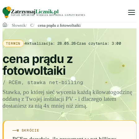
Zatrzymaj
Licznik
.pl
NIŻSZE RACHUNKI
.
WIĘKSZA KONTROLA
.
LEPSZY BIZNES
.
Słownik
C
cena prądu z fotowoltaiki
Aktualizacja:
28.05.26
Czas czytania:
3:00
TERMIN
cena prądu z
fotowoltaiki
/ RCEm, stawka net-billing
Stawka, po której sieć wycenia każdą kilowatogodzinę
oddaną z Twojej instalacji PV - i dlaczego latem
dostaniesz za nią 4x mniej niż zimą.
W SKRÓCIE