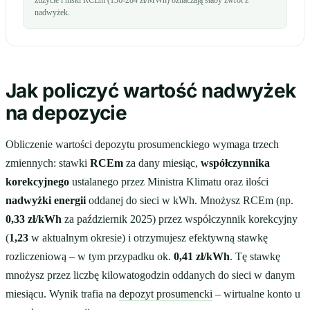
zużycie i niski RCEm (136-284 zł/MWh) oznaczają słaby zwrot z
nadwyżek.
Jak policzyć wartość nadwyżek
na depozycie
Obliczenie wartości depozytu prosumenckiego wymaga trzech
zmiennych: stawki
RCEm
za dany miesiąc,
współczynnika
korekcyjnego
ustalanego przez Ministra Klimatu oraz ilości
nadwyżki energii
oddanej do sieci w kWh. Mnożysz RCEm (np.
0,33 zł/kWh
za październik 2025) przez współczynnik korekcyjny
(
1,23
w aktualnym okresie) i otrzymujesz efektywną stawkę
rozliczeniową – w tym przypadku ok.
0,41 zł/kWh
. Tę stawkę
mnożysz przez liczbę kilowatogodzin oddanych do sieci w danym
miesiącu. Wynik trafia na
depozyt prosumencki
– wirtualne konto u