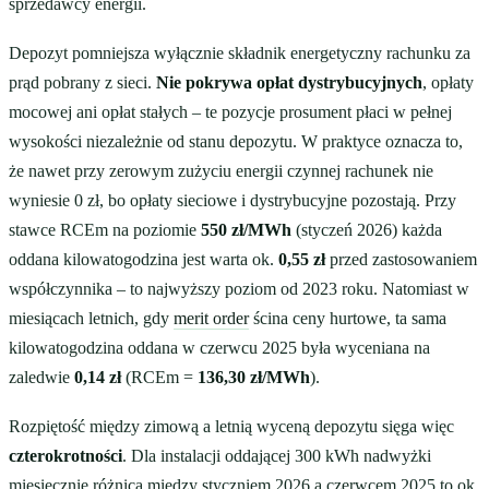
sprzedawcy energii.
Depozyt pomniejsza wyłącznie składnik energetyczny rachunku za
prąd pobrany z sieci.
Nie pokrywa opłat dystrybucyjnych
, opłaty
mocowej ani opłat stałych – te pozycje prosument płaci w pełnej
wysokości niezależnie od stanu depozytu. W praktyce oznacza to,
że nawet przy zerowym zużyciu energii czynnej rachunek nie
wyniesie 0 zł, bo opłaty sieciowe i dystrybucyjne pozostają. Przy
stawce RCEm na poziomie
550 zł/MWh
(styczeń 2026) każda
oddana kilowatogodzina jest warta ok.
0,55 zł
przed zastosowaniem
współczynnika – to najwyższy poziom od 2023 roku. Natomiast w
miesiącach letnich, gdy
merit order
ścina ceny hurtowe, ta sama
kilowatogodzina oddana w czerwcu 2025 była wyceniana na
zaledwie
0,14 zł
(RCEm =
136,30 zł/MWh
).
Rozpiętość między zimową a letnią wyceną depozytu sięga więc
czterokrotności
. Dla instalacji oddającej 300 kWh nadwyżki
miesięcznie różnica między styczniem 2026 a czerwcem 2025 to ok.