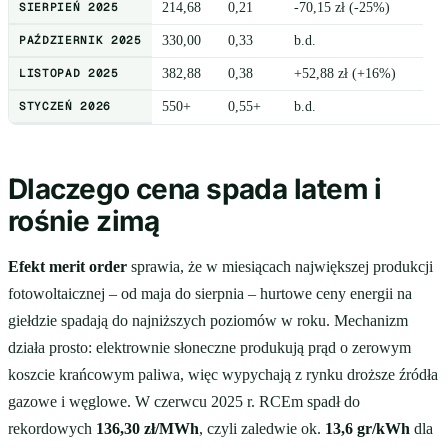
SIERPIEŃ 2025
214,68
0,21
-70,15 zł (-25%)
PAŹDZIERNIK 2025
330,00
0,33
b.d.
LISTOPAD 2025
382,88
0,38
+52,88 zł (+16%)
STYCZEŃ 2026
550+
0,55+
b.d.
Dlaczego cena spada latem i
rośnie zimą
Efekt merit order
sprawia, że w miesiącach największej produkcji
fotowoltaicznej – od maja do sierpnia – hurtowe ceny energii na
giełdzie spadają do najniższych poziomów w roku. Mechanizm
działa prosto: elektrownie słoneczne produkują prąd o zerowym
koszcie krańcowym paliwa, więc wypychają z rynku droższe źródła
gazowe i węglowe. W czerwcu 2025 r. RCEm spadł do
rekordowych
136,30 zł/MWh
, czyli zaledwie ok.
13,6 gr/kWh
dla