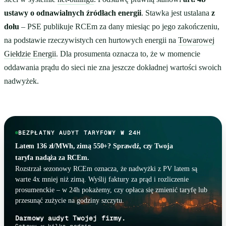
ustawy o odnawialnych źródłach energii
. Stawka jest ustalana
z
dołu
– PSE publikuje RCEm za dany miesiąc po jego zakończeniu,
na podstawie rzeczywistych cen hurtowych energii na
Towarowej
Giełdzie Energii
. Dla prosumenta oznacza to, że w momencie
oddawania prądu do sieci nie zna jeszcze dokładnej wartości swoich
nadwyżek.
BEZPŁATNY AUDYT TARYFOWY W 24H
Latem 136 zł/MWh, zimą 550+? Sprawdź, czy Twoja
taryfa nadąża za RCEm.
Rozstrzał sezonowy RCEm oznacza, że nadwyżki z PV latem są
warte 4x mniej niż zimą. Wyślij faktury za prąd i rozliczenie
prosumenckie – w 24h pokażemy, czy opłaca się zmienić taryfę lub
przesunąć zużycie na godziny szczytu.
Darmowy audyt Twojej firmy.