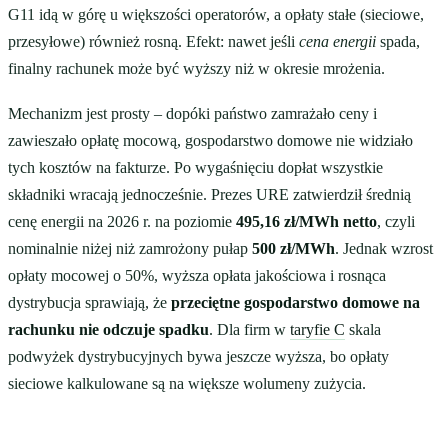
G11 idą w górę u większości operatorów, a opłaty stałe (sieciowe,
przesyłowe) również rosną. Efekt: nawet jeśli
cena energii
spada,
finalny rachunek może być wyższy niż w okresie mrożenia.
Mechanizm jest prosty – dopóki państwo zamrażało ceny i
zawieszało opłatę mocową, gospodarstwo domowe nie widziało
tych kosztów na fakturze. Po wygaśnięciu dopłat wszystkie
składniki wracają jednocześnie. Prezes URE zatwierdził średnią
cenę energii na 2026 r. na poziomie
495,16 zł/MWh netto
, czyli
nominalnie niżej niż zamrożony pułap
500 zł/MWh
. Jednak wzrost
opłaty mocowej o 50%, wyższa opłata jakościowa i rosnąca
dystrybucja sprawiają, że
przeciętne gospodarstwo domowe na
rachunku nie odczuje spadku
. Dla firm w
taryfie C
skala
podwyżek dystrybucyjnych bywa jeszcze wyższa, bo opłaty
sieciowe kalkulowane są na większe wolumeny zużycia.