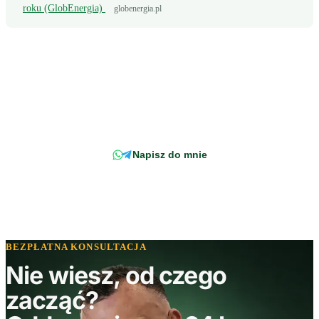
roku (GlobEnergia)
globenergia.pl
Wciąż masz pytanie?
Napisz wprost do doradcy - odpowiemy z konkretem, w odniesieniu do
Twojej faktury.
Napisz do mnie
BEZPŁATNA KONSULTACJA
Nie wiesz, od czego
zacząć?