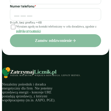
Numer telefonu
*
9 cyfr, bez prefixu +48
Wyrażam zgodę na kontakt telefoniczny w celu doradztwa, zgodnie z
polityką prywatności
.
Zamów oddzwonienie
Zatrzymaj
Licznik
.pl
NIŻSZE RACHUNKI
.
WIĘKSZA KONTROLA
.
LEPSZY BIZNES
.
Niezależny pośrednik i doradca
energetyczny dla firm. Nie jesteśmy
sprzedawcą energii - koncesje URE
posiadają sprzedawcy, z którymi
współpracujemy (m.in. AXPO, PGE).