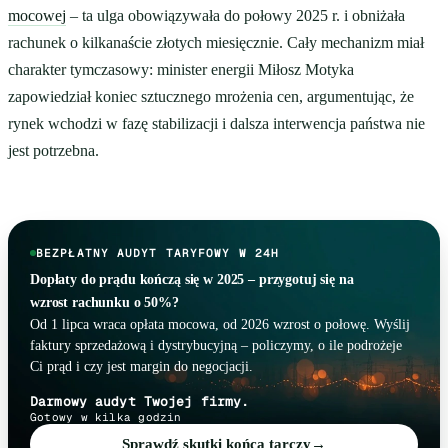
mocowej
– ta ulga obowiązywała do połowy 2025 r. i obniżała
rachunek o kilkanaście złotych miesięcznie. Cały mechanizm miał
charakter tymczasowy: minister energii Miłosz Motyka
zapowiedział koniec sztucznego mrożenia cen, argumentując, że
rynek wchodzi w fazę stabilizacji i dalsza interwencja państwa nie
jest potrzebna.
BEZPŁATNY AUDYT TARYFOWY W 24H
Dopłaty do prądu kończą się w 2025 – przygotuj się na
wzrost rachunku o 50%?
Od 1 lipca wraca opłata mocowa, od 2026 wzrost o połowę. Wyślij
faktury sprzedażową i dystrybucyjną – policzymy, o ile podrożeje
Ci prąd i czy jest margin do negocjacji.
Darmowy audyt Twojej firmy.
Gotowy w kilka godzin
Sprawdź skutki końca tarczy
→