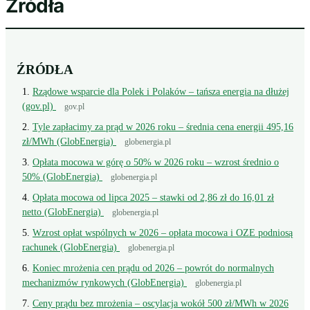
Źródła
ŹRÓDŁA
Rządowe wsparcie dla Polek i Polaków – tańsza energia na dłużej
(gov.pl)
gov.pl
Tyle zapłacimy za prąd w 2026 roku – średnia cena energii 495,16
zł/MWh (GlobEnergia)
globenergia.pl
Opłata mocowa w górę o 50% w 2026 roku – wzrost średnio o
50% (GlobEnergia)
globenergia.pl
Opłata mocowa od lipca 2025 – stawki od 2,86 zł do 16,01 zł
netto (GlobEnergia)
globenergia.pl
Wzrost opłat wspólnych w 2026 – opłata mocowa i OZE podniosą
rachunek (GlobEnergia)
globenergia.pl
Koniec mrożenia cen prądu od 2026 – powrót do normalnych
mechanizmów rynkowych (GlobEnergia)
globenergia.pl
Ceny prądu bez mrożenia – oscylacja wokół 500 zł/MWh w 2026