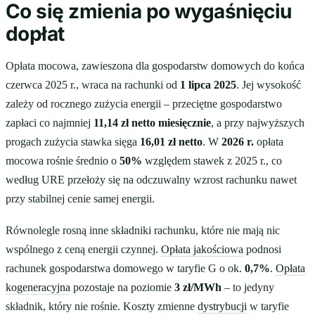
Co się zmienia po wygaśnięciu
dopłat
Opłata mocowa, zawieszona dla gospodarstw domowych do końca
czerwca 2025 r., wraca na rachunki od
1 lipca 2025
. Jej wysokość
zależy od rocznego zużycia energii – przeciętne gospodarstwo
zapłaci co najmniej
11,14 zł netto miesięcznie
, a przy najwyższych
progach zużycia stawka sięga
16,01 zł netto
. W
2026 r.
opłata
mocowa rośnie średnio o
50%
względem stawek z 2025 r., co
według URE przełoży się na odczuwalny wzrost rachunku nawet
przy stabilnej cenie samej energii.
Równolegle rosną inne składniki rachunku, które nie mają nic
wspólnego z ceną energii czynnej.
Opłata jakościowa
podnosi
rachunek gospodarstwa domowego w taryfie G o ok.
0,7%
.
Opłata
kogeneracyjna
pozostaje na poziomie
3 zł/MWh
– to jedyny
składnik, który nie rośnie. Koszty zmienne
dystrybucji
w taryfie