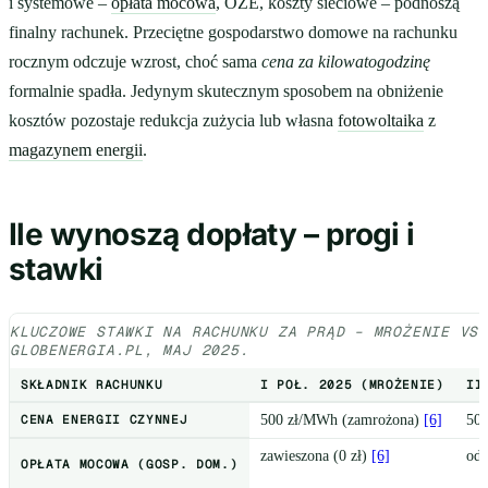
i systemowe –
opłata mocowa
, OZE, koszty sieciowe – podnoszą
finalny rachunek. Przeciętne gospodarstwo domowe na rachunku
rocznym odczuje wzrost, choć sama
cena za kilowatogodzinę
formalnie spadła. Jedynym skutecznym sposobem na obniżenie
kosztów pozostaje redukcja zużycia lub własna
fotowoltaika
z
magazynem energii
.
Ile wynoszą dopłaty – progi i
stawki
KLUCZOWE STAWKI NA RACHUNKU ZA PRĄD – MROŻENIE VS
GLOBENERGIA.PL, MAJ 2025.
SKŁADNIK RACHUNKU
I POŁ. 2025 (MROŻENIE)
II
CENA ENERGII CZYNNEJ
500 zł/MWh (zamrożona)
[6]
50
zawieszona (0 zł)
[6]
od 
OPŁATA MOCOWA (GOSP. DOM.)