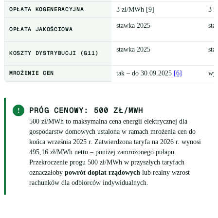
OPŁATA KOGENERACYJNA
3 zł/MWh [9]
3 z
stawka 2025
sta
OPŁATA JAKOŚCIOWA
stawka 2025
sta
KOSZTY DYSTRYBUCJI (G11)
MROŻENIE CEN
tak – do 30.09.2025
[6]
wyg
!
PRÓG CENOWY: 500 ZŁ/MWH
500 zł/MWh to maksymalna cena energii elektrycznej dla
gospodarstw domowych ustalona w ramach mrożenia cen do
końca września 2025 r. Zatwierdzona taryfa na 2026 r. wynosi
495,16 zł/MWh netto – poniżej zamrożonego pułapu.
Przekroczenie progu 500 zł/MWh w przyszłych taryfach
oznaczałoby
powrót dopłat rządowych
lub realny wzrost
rachunków dla odbiorców indywidualnych.