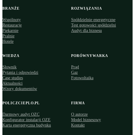
BRANŻE
ROZWIĄZANIA
Wspólnoty
Spółdzielnie energetyczne
Restauracje
Test gotowości spółdzielni
Piekarnie
Audyt dla biznesu
Pralnie
Hotele
WIEDZA
PORÓWNYWARKA
Słownik
Prąd
Pytania i odpowiedzi
Gaz
Case studies
Fotowoltaika
Aktualności
Wzory dokumentów
POLICZCIEPLO.PL
FIRMA
Darmowy audyt OZC
O autorze
Konfigurator instalacji OZE
Model biznesowy
Karta energetyczna budynku
Kontakt