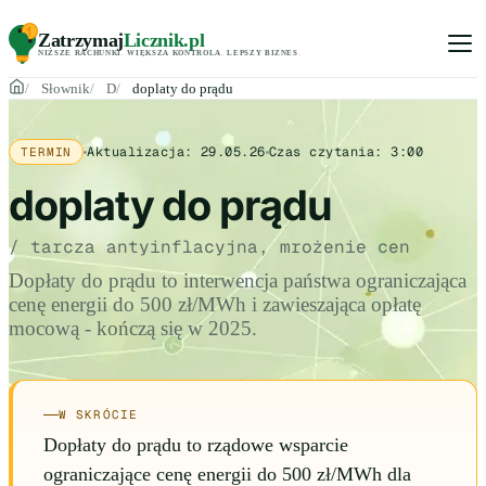
Zatrzymaj
Licznik
.pl
NIŻSZE RACHUNKI
.
WIĘKSZA KONTROLA
.
LEPSZY BIZNES
.
Słownik
D
doplaty do prądu
Aktualizacja:
29.05.26
Czas czytania:
3:00
TERMIN
doplaty do prądu
/ tarcza antyinflacyjna, mrożenie cen
Dopłaty do prądu to interwencja państwa ograniczająca
cenę energii do 500 zł/MWh i zawieszająca opłatę
mocową - kończą się w 2025.
W SKRÓCIE
Dopłaty do prądu to rządowe wsparcie
ograniczające cenę energii do 500 zł/MWh dla