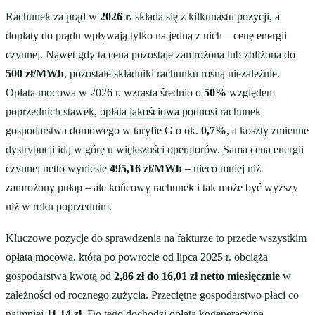
Rachunek za prąd w
2026 r.
składa się z kilkunastu pozycji, a
dopłaty do prądu wpływają tylko na jedną z nich – cenę energii
czynnej. Nawet gdy ta cena pozostaje zamrożona lub zbliżona do
500 zł/MWh
, pozostałe składniki rachunku rosną niezależnie.
Opłata mocowa w 2026 r. wzrasta średnio o
50%
względem
poprzednich stawek,
opłata jakościowa
podnosi rachunek
gospodarstwa domowego w taryfie G o ok.
0,7%
, a koszty zmienne
dystrybucji idą w górę u większości operatorów. Sama cena energii
czynnej netto wyniesie
495,16 zł/MWh
– nieco mniej niż
zamrożony pułap – ale końcowy rachunek i tak może być wyższy
niż w roku poprzednim.
Kluczowe pozycje do sprawdzenia na fakturze to przede wszystkim
opłata mocowa
, która po powrocie od lipca 2025 r. obciąża
gospodarstwa kwotą od
2,86 zł do 16,01 zł netto miesięcznie
w
zależności od rocznego zużycia. Przeciętne gospodarstwo płaci co
najmniej
11,14 zł
. Do tego dochodzi
opłata kogeneracyjna