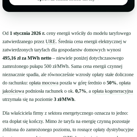
Od
1 stycznia 2026 r.
ceny energii wróciły do modelu taryfowego
zatwierdzanego przez
URE
. Średnia cena energii elektrycznej w
zatwierdzonych taryfach dla gospodarstw domowych wynosi
495,16 zł za MWh netto
– niewiele poniżej dotychczasowego
zamrożonego pułapu 500 zł/MWh. Sama cena energii czynnej
nieznacznie spadła, ale równocześnie wzrosły opłaty stałe doliczone
do rachunku:
opłata mocowa
poszła w górę średnio o
50%
,
opłata
jakościowa
podniosła rachunek o ok.
0,7%
, a
opłata kogeneracyjna
utrzymała się na poziomie
3 zł/MWh
.
Dla właściciela firmy z sektora energetycznego oznacza to jedno:
era dopłat się kończy. Mimo że taryfa na energię czynną pozostaje
zbliżona do zamrożonego poziomu, to rosnące opłaty dystrybucyjne