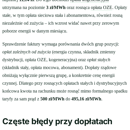
utrzymana na poziomie
3 zł/MWh
oraz rosnąca
opłata OZE
. Opłaty
stałe, w tym opłata sieciowa stała i abonamentowa, również rosną
niezależnie od zużycia – ich wzrost widać nawet przy zerowym
poborze energii w danym miesiącu.
Sprawdzenie faktury wymaga porównania dwóch grup pozycji:
opłat zależnych od zużycia
(energia czynna, składnik zmienny
dystrybucji, opłata OZE, kogeneracyjna) oraz
opłat stałych
(składnik stały, opłata mocowa, abonament). Dopłaty rządowe
obniżają wyłącznie pierwszą grupę, a konkretnie cenę energii
czynnej. Dlatego przy rosnących opłatach stałych i dystrybucyjnych
końcowa kwota na rachunku może rosnąć mimo formalnego spadku
taryfy za sam prąd z
500 zł/MWh
do
495,16 zł/MWh
.
Częste błędy przy dopłatach