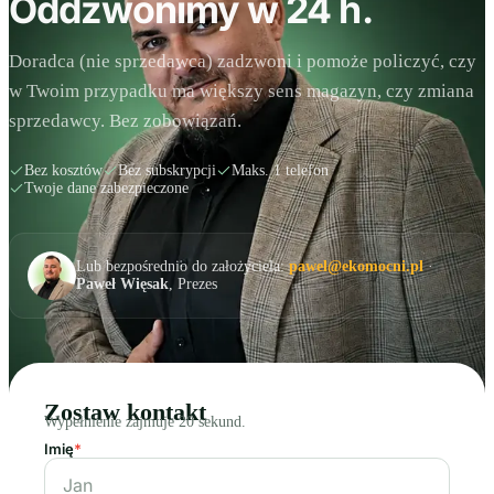
Oddzwonimy w 24 h.
Doradca (nie sprzedawca) zadzwoni i pomoże policzyć, czy
w Twoim przypadku ma większy sens magazyn, czy zmiana
sprzedawcy. Bez zobowiązań.
Bez kosztów
Bez subskrypcji
Maks. 1 telefon
Twoje dane zabezpieczone
Lub bezpośrednio do założyciela:
pawel@ekomocni.pl
·
Paweł Więsak
, Prezes
Zostaw kontakt
Wypełnienie zajmuje 20 sekund.
Imię
*