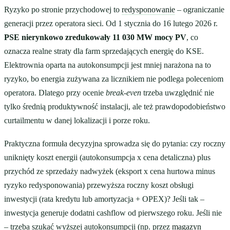
Ryzyko po stronie przychodowej to
redysponowanie
– ograniczanie
generacji przez operatora sieci. Od 1 stycznia do 16 lutego 2026 r.
PSE nierynkowo zredukowały 11 030 MW mocy PV
, co
oznacza realne straty dla farm sprzedających energię do KSE.
Elektrownia oparta na autokonsumpcji jest mniej narażona na to
ryzyko, bo energia zużywana za licznikiem nie podlega poleceniom
operatora. Dlatego przy ocenie
break-even
trzeba uwzględnić nie
tylko średnią produktywność instalacji, ale też prawdopodobieństwo
curtailmentu w danej lokalizacji i porze roku.
Praktyczna formuła decyzyjna sprowadza się do pytania: czy roczny
uniknięty koszt energii (autokonsumpcja x cena detaliczna) plus
przychód ze sprzedaży nadwyżek (eksport x cena hurtowa minus
ryzyko redysponowania) przewyższa roczny koszt obsługi
inwestycji (rata kredytu lub amortyzacja + OPEX)? Jeśli tak –
inwestycja generuje dodatni cashflow od pierwszego roku. Jeśli nie
– trzeba szukać wyższej autokonsumpcji (np. przez
magazyn