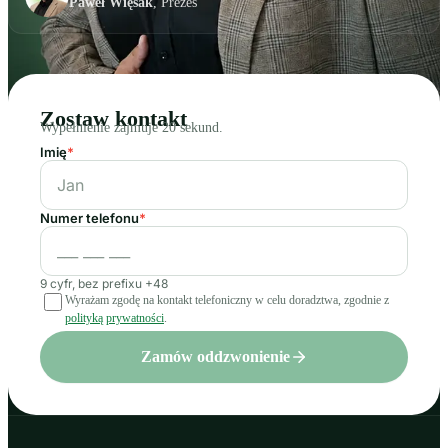
Paweł Więsak
, Prezes
Zostaw kontakt
Wypełnienie zajmuje 20 sekund.
Imię
*
Numer telefonu
*
9 cyfr, bez prefixu +48
Wyrażam zgodę na kontakt telefoniczny w celu doradztwa, zgodnie z
polityką prywatności
.
Zamów oddzwonienie