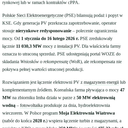
rynkowej lub w ramach kontraktów cPPA.
Polskie Sieci Elektroenergetyczne
(PSE) bilansują podaż i popyt w
KSE. Gdy generacja PV przekracza zapotrzebowanie, operator
stosuje
nierynkowe redysponowanie
– polecenie ograniczenia
mocy. Od
1 stycznia do 16 lutego 2026 r.
PSE zredukowały
łącznie
11 030,3 MW
mocy z
instalacji PV
. Dla właściciela farmy
oznacza to utraconą sprzedaż. PSE udostępniają portal WOZE do
składania
Wniosków o rekompensatę
(WoR), ale rekompensata nie
pokrywa pełnej wartości utraconej produkcji.
Rozwiązaniem jest łączenie elektrowni PV z
magazynem energii
lub
komplementarnym źródłem. Koreańska farma pływająca o mocy
47
MW
na zbiorniku Imha działa w parze z
50 MW elektrownią
wodną
–
fotowoltaika
produkuje za dnia, hydroelektrownia
wieczorem. W Polsce program
Moja Elektrownia Wiatrowa
(nabór do końca
2028 r.
) wspiera łączenie turbin z magazynami, a