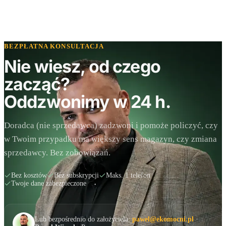
BEZPŁATNA KONSULTACJA
Nie wiesz, od czego
zacząć?
Oddzwonimy w 24 h.
Doradca (nie sprzedawca) zadzwoni i pomoże policzyć, czy
w Twoim przypadku ma większy sens magazyn, czy zmiana
sprzedawcy. Bez zobowiązań.
Bez kosztów
Bez subskrypcji
Maks. 1 telefon
Twoje dane zabezpieczone
Lub bezpośrednio do założyciela:
pawel@ekomocni.pl
·