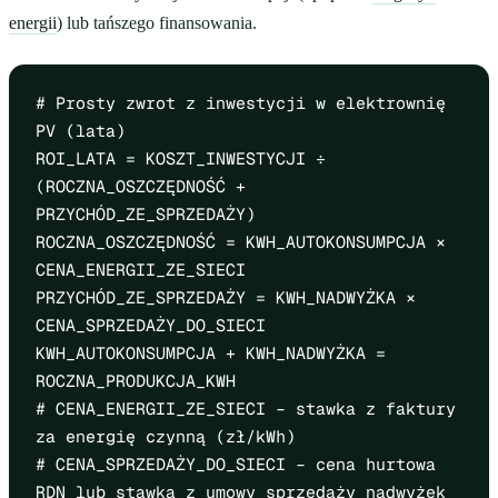
energii
) lub tańszego finansowania.
# Prosty zwrot z inwestycji w elektrownię
PV (lata)
ROI_LATA = KOSZT_INWESTYCJI ÷
(ROCZNA_OSZCZĘDNOŚĆ +
PRZYCHÓD_ZE_SPRZEDAŻY)
ROCZNA_OSZCZĘDNOŚĆ = KWH_AUTOKONSUMPCJA ×
CENA_ENERGII_ZE_SIECI
PRZYCHÓD_ZE_SPRZEDAŻY = KWH_NADWYŻKA ×
CENA_SPRZEDAŻY_DO_SIECI
KWH_AUTOKONSUMPCJA + KWH_NADWYŻKA =
ROCZNA_PRODUKCJA_KWH
# CENA_ENERGII_ZE_SIECI – stawka z faktury
za energię czynną (zł/kWh)
# CENA_SPRZEDAŻY_DO_SIECI – cena hurtowa
RDN lub stawka z umowy sprzedaży nadwyżek