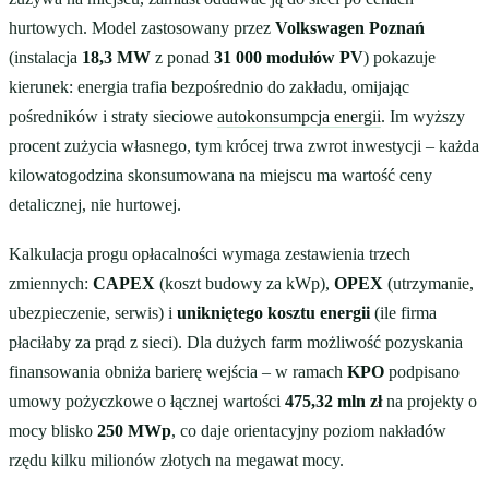
hurtowych. Model zastosowany przez
Volkswagen Poznań
(instalacja
18,3 MW
z ponad
31 000 modułów PV
) pokazuje
kierunek: energia trafia bezpośrednio do zakładu, omijając
pośredników i straty sieciowe
autokonsumpcja energii
. Im wyższy
procent zużycia własnego, tym krócej trwa zwrot inwestycji – każda
kilowatogodzina skonsumowana na miejscu ma wartość ceny
detalicznej, nie hurtowej.
Kalkulacja progu opłacalności wymaga zestawienia trzech
zmiennych:
CAPEX
(koszt budowy za kWp),
OPEX
(utrzymanie,
ubezpieczenie, serwis) i
unikniętego kosztu energii
(ile firma
płaciłaby za prąd z sieci). Dla dużych farm możliwość pozyskania
finansowania obniża barierę wejścia – w ramach
KPO
podpisano
umowy pożyczkowe o łącznej wartości
475,32 mln zł
na projekty o
mocy blisko
250 MWp
, co daje orientacyjny poziom nakładów
rzędu kilku milionów złotych na megawat mocy.