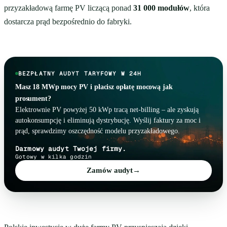
przyzakładową farmę PV liczącą ponad
31 000 modułów
, która
dostarcza prąd bezpośrednio do fabryki.
BEZPŁATNY AUDYT TARYFOWY W 24H
Masz 18 MWp mocy PV i płacisz opłatę mocową jak
prosument?
Elektrownie PV powyżej 50 kWp tracą net-billing – ale zyskują
autokonsumpcję i eliminują dystrybucję. Wyślij faktury za moc i
prąd, sprawdzimy oszczędność modelu przyzakładowego.
Darmowy audyt Twojej firmy.
Gotowy w kilka godzin
Zamów audyt
→