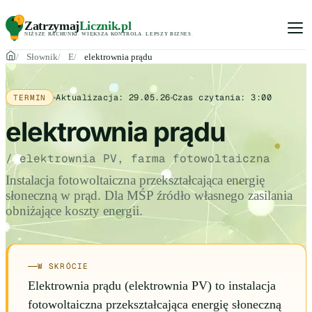
Zatrzymaj
Licznik
.pl
NIŻSZE RACHUNKI
.
WIĘKSZA KONTROLA
.
LEPSZY BIZNES
.
Słownik
E
elektrownia prądu
Aktualizacja:
29.05.26
Czas czytania:
3:00
TERMIN
elektrownia prądu
/ elektrownia PV, farma fotowoltaiczna
Instalacja fotowoltaiczna przekształcająca energię
słoneczną w prąd. Dla MŚP źródło własnego zasilania
obniżające koszty energii.
W SKRÓCIE
Elektrownia prądu (elektrownia PV) to instalacja
fotowoltaiczna przekształcająca energię słoneczną