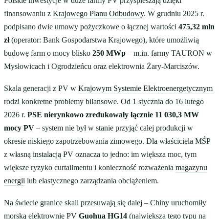
Polskie inwestycje w duże farmy PV przyspieszają dzięki
finansowaniu z
Krajowego Planu Odbudowy
. W grudniu 2025 r.
podpisano dwie umowy pożyczkowe o łącznej wartości
475,32 mln
zł
(operator: Bank Gospodarstwa Krajowego), które umożliwią
budowę farm o mocy blisko
250 MWp
– m.in. farmy TAURON w
Mysłowicach i Ogrodzieńcu oraz elektrownia Żary-Marciszów.
Skala generacji z PV w
Krajowym Systemie Elektroenergetycznym
rodzi konkretne problemy bilansowe. Od 1 stycznia do 16 lutego
2026 r.
PSE nierynkowo zredukowały łącznie 11 030,3 MW
mocy PV
– system nie był w stanie przyjąć całej produkcji w
okresie niskiego zapotrzebowania zimowego. Dla właściciela MŚP
z własną
instalacją PV
oznacza to jedno: im większa moc, tym
większe ryzyko curtailmentu i konieczność rozważenia
magazynu
energii
lub elastycznego zarządzania obciążeniem.
Na świecie granice skali przesuwają się dalej – Chiny uruchomiły
morską elektrownię PV
Guohua HG14
(największa tego typu na