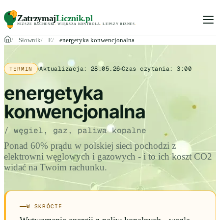
Zatrzymaj
Licznik
.pl
NIŻSZE RACHUNKI
.
WIĘKSZA KONTROLA
.
LEPSZY BIZNES
.
Słownik
E
energetyka konwencjonalna
Aktualizacja:
28.05.26
Czas czytania:
3:00
TERMIN
energetyka
konwencjonalna
/ węgiel, gaz, paliwa kopalne
Ponad 60% prądu w polskiej sieci pochodzi z
elektrowni węglowych i gazowych - i to ich koszt CO2
widać na Twoim rachunku.
W SKRÓCIE