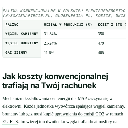
PALIWA KONWENCJONALNE W POLSKIEJ ELEKTROENERGETYC
(WYSOKIENAPIECIE.PL, GLOBENERGIA.PL, KOBIZE, MKIS)
PALIWO
UDZIAŁ W PRODUKCJI (%)
KOSZT Z ETS (
WĘGIEL KAMIENNY
31-34%
358
WĘGIEL BRUNATNY
21-24%
479
GAZ ZIEMNY
11,6%
405
Jak koszty konwencjonalnej
trafiają na Twój rachunek
Mechanizm kształtowania cen energii dla MŚP zaczyna się w
elektrowni. Każda jednostka wytwórcza spalająca węgiel kamienny,
brunatny lub gaz musi kupić
uprawnienia do emisji CO2
w ramach
EU ETS
. Im więcej ton dwutlenku węgla trafia do atmosfery na