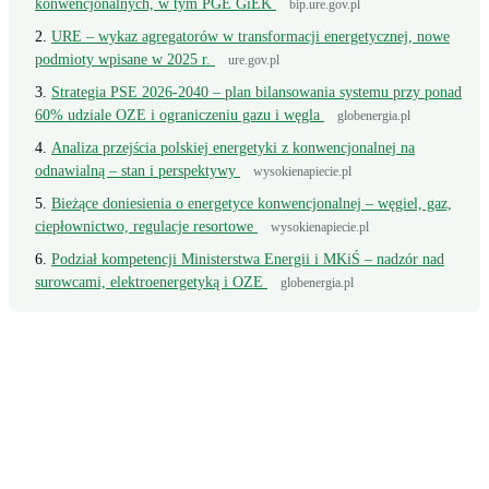
konwencjonalnych, w tym PGE GiEK
bip.ure.gov.pl
URE – wykaz agregatorów w transformacji energetycznej, nowe
podmioty wpisane w 2025 r.
ure.gov.pl
Strategia PSE 2026-2040 – plan bilansowania systemu przy ponad
60% udziale OZE i ograniczeniu gazu i węgla
globenergia.pl
Analiza przejścia polskiej energetyki z konwencjonalnej na
odnawialną – stan i perspektywy
wysokienapiecie.pl
Bieżące doniesienia o energetyce konwencjonalnej – węgiel, gaz,
ciepłownictwo, regulacje resortowe
wysokienapiecie.pl
Podział kompetencji Ministerstwa Energii i MKiŚ – nadzór nad
surowcami, elektroenergetyką i OZE
globenergia.pl
Wciąż masz pytanie?
Napisz wprost do doradcy - odpowiemy z konkretem, w odniesieniu do
Twojej faktury.