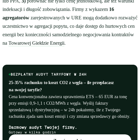
lub PPA,
3)
porównać nie tylko cenę jednostkową, ale też warunki
indeksacji i długość zobowiązania. Firmy z wykazem
16
agregatorów
zarejestrowanych w URE mogą dodatkowo rozważyć
uczestnictwo w agregacji popytu, co daje dostęp do hurtowych cen
energii bez konieczności samodzielnego negocjowania kontraktów
na
Towarowej Giełdzie Energii
.
BEZPŁATNY AUDYT TARYFOWY W 24H
25-35% rachunku to koszt CO2 z węgla – ile przepłacasz
na swojej taryfie?
Cena konwencjonalna zawiera uprawnienia ETS – 65 EUR za tonę
przy emisji 0,9-1,1 t CO2/MWh z węgla. Wyślij faktury
sprzedażową i dystrybucyjną – w 24h pokażemy, ile z Twojego
rachunku zjada sam koszt emisji i czy zmiana sprzedawcy go obniży.
Darmowy audyt Twojej firmy.
Gotowy w kilka godzin