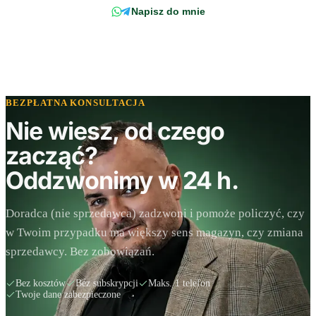
Napisz do mnie
BEZPŁATNA KONSULTACJA
Nie wiesz, od czego
zacząć?
Oddzwonimy w 24 h.
Doradca (nie sprzedawca) zadzwoni i pomoże policzyć, czy
w Twoim przypadku ma większy sens magazyn, czy zmiana
sprzedawcy. Bez zobowiązań.
Bez kosztów
Bez subskrypcji
Maks. 1 telefon
Twoje dane zabezpieczone