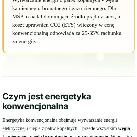
Wytwarzanie energii z paliw kopalnych - węgla
kamiennego, brunatnego i gazu ziemnego. Dla
MŚP to nadal dominujące źródło prądu z sieci, a
koszt uprawnień CO2 (ETS) wliczony w cenę
konwencjonalną odpowiada za 25-35% rachunku
za energię.
Czym jest energetyka
konwencjonalna
Energetyka konwencjonalna
obejmuje
wytwarzanie energii
elektrycznej
i ciepła z paliw kopalnych – przede wszystkim
węgla
kamiennego
,
węgla brunatnego
oraz
gazu ziemnego
. W polskim