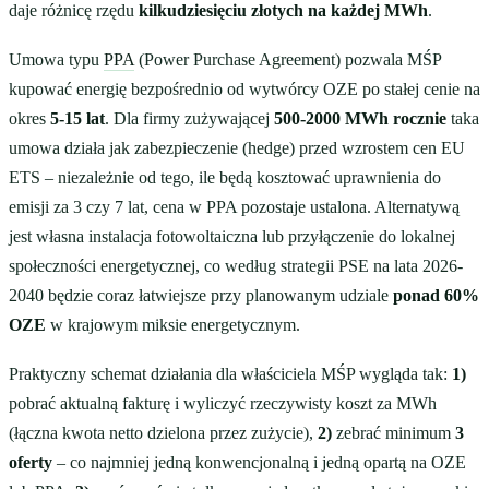
daje różnicę rzędu
kilkudziesięciu złotych na każdej MWh
.
Umowa typu
PPA
(Power Purchase Agreement) pozwala MŚP
kupować energię bezpośrednio od wytwórcy OZE po stałej cenie na
okres
5-15 lat
. Dla firmy zużywającej
500-2000 MWh rocznie
taka
umowa działa jak zabezpieczenie (hedge) przed wzrostem cen EU
ETS – niezależnie od tego, ile będą kosztować uprawnienia do
emisji za 3 czy 7 lat, cena w PPA pozostaje ustalona. Alternatywą
jest własna instalacja fotowoltaiczna lub przyłączenie do lokalnej
społeczności energetycznej, co według strategii PSE na lata 2026-
2040 będzie coraz łatwiejsze przy planowanym udziale
ponad 60%
OZE
w krajowym miksie energetycznym.
Praktyczny schemat działania dla właściciela MŚP wygląda tak:
1)
pobrać aktualną fakturę i wyliczyć rzeczywisty koszt za MWh
(łączna kwota netto dzielona przez zużycie),
2)
zebrać minimum
3
oferty
– co najmniej jedną konwencjonalną i jedną opartą na OZE