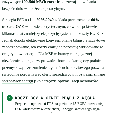
zużywające
100-500 MWh rocznie
odczuwają te wahania
bezpośrednio w budżecie operacyjnym.
Strategia PSE na lata
2026-2040
zakłada przekroczenie
60%
udziału OZE
w miksie energetycznym, co w perspektywie
kilkunastu lat zmniejszy ekspozycję systemu na koszty EU ETS.
Jednak dopóki elektrownie konwencjonalne bilansują szczytowe
zapotrzebowanie, ich koszty emisyjne pozostają wbudowane w
cenę rynkową energii. Dla MŚP w branży energetycznej –
niezależnie od tego, czy prowadzą hotel, piekarnię czy pralnię
przemysłową – zrozumienie tego łańcucha kosztowego pozwala
świadomie porównywać oferty sprzedawców i rozważać
zmianę
sprzedawcy energii
jako narzędzie optymalizacji rachunków.
!
KOSZT CO2 W CENIE PRĄDU Z WĘGLA
Przy cenie uprawnień ETS na poziomie 65 EUR/t koszt emisji
CO2 wbudowany w cenę energii z węgla kamiennego sięga