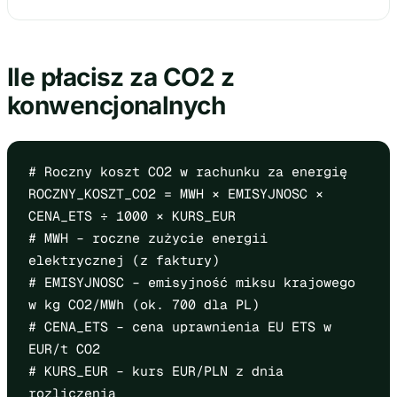
Ile płacisz za CO2 z
konwencjonalnych
# Roczny koszt CO2 w rachunku za energię
ROCZNY_KOSZT_CO2 = MWH × EMISYJNOSC ×
CENA_ETS ÷ 1000 × KURS_EUR
# MWH – roczne zużycie energii
elektrycznej (z faktury)
# EMISYJNOSC – emisyjność miksu krajowego
w kg CO2/MWh (ok. 700 dla PL)
# CENA_ETS – cena uprawnienia EU ETS w
EUR/t CO2
# KURS_EUR – kurs EUR/PLN z dnia
rozliczenia