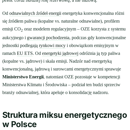
pełnić coraz bardziej rolę rezerwową
, a nie bazową.
Od
odnawialnych źródeł energii
energetyka konwencjonalna różni
się źródłem paliwa (kopalne vs. naturalne odnawialne), profilem
emisji CO
oraz modelem regulacyjnym – OZE korzysta z systemu
2
aukcyjnego i
gwarancji pochodzenia
, podczas gdy konwencjonalne
jednostki podlegają
rynkowi mocy
i obowiązkom emisyjnym w
ramach
EU ETS
. Od
energetyki jądrowej
odróżnia ją typ paliwa
(kopalne vs. jądrowe) i skala emisji. Nadzór nad energetyką
konwencjonalną, jądrową i surowcami energetycznymi sprawuje
Ministerstwo Energii
, natomiast OZE pozostaje w kompetencji
Ministerstwa Klimatu i Środowiska – podział ten budzi sprzeciw
branży odnawialnej, która apeluje o konsolidację nadzoru.
Struktura miksu energetycznego
w Polsce