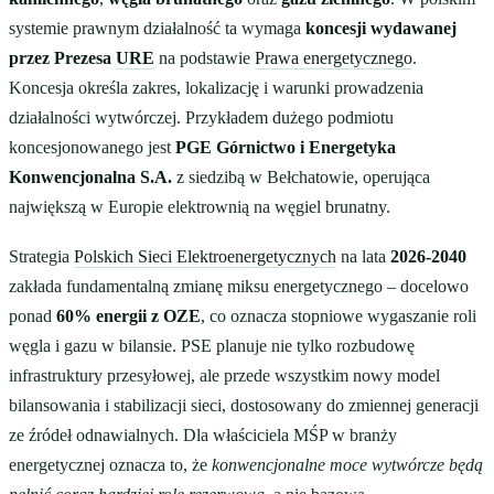
systemie prawnym działalność ta wymaga
koncesji wydawanej
przez Prezesa
URE
na podstawie
Prawa energetycznego
.
Koncesja określa zakres, lokalizację i warunki prowadzenia
działalności wytwórczej. Przykładem dużego podmiotu
koncesjonowanego jest
PGE Górnictwo i Energetyka
Konwencjonalna S.A.
z siedzibą w Bełchatowie, operująca
największą w Europie elektrownią na węgiel brunatny.
Strategia
Polskich Sieci Elektroenergetycznych
na lata
2026-2040
zakłada fundamentalną zmianę miksu energetycznego – docelowo
ponad
60% energii z OZE
, co oznacza stopniowe wygaszanie roli
węgla i gazu w bilansie. PSE planuje nie tylko rozbudowę
infrastruktury przesyłowej, ale przede wszystkim nowy model
bilansowania i stabilizacji sieci, dostosowany do zmiennej generacji
ze źródeł odnawialnych. Dla właściciela MŚP w branży
energetycznej oznacza to, że
konwencjonalne moce wytwórcze będą