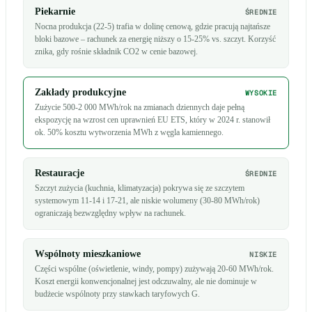
Piekarnie
ŚREDNIE
Nocna produkcja (22-5) trafia w dolinę cenową, gdzie pracują najtańsze
bloki bazowe – rachunek za energię niższy o 15-25% vs. szczyt. Korzyść
znika, gdy rośnie składnik CO2 w cenie bazowej.
Zakłady produkcyjne
WYSOKIE
Zużycie 500-2 000 MWh/rok na zmianach dziennych daje pełną
ekspozycję na wzrost cen uprawnień EU ETS, który w 2024 r. stanowił
ok. 50% kosztu wytworzenia MWh z węgla kamiennego.
Restauracje
ŚREDNIE
Szczyt zużycia (kuchnia, klimatyzacja) pokrywa się ze szczytem
systemowym 11-14 i 17-21, ale niskie wolumeny (30-80 MWh/rok)
ograniczają bezwzględny wpływ na rachunek.
Wspólnoty mieszkaniowe
NISKIE
Części wspólne (oświetlenie, windy, pompy) zużywają 20-60 MWh/rok.
Koszt energii konwencjonalnej jest odczuwalny, ale nie dominuje w
budżecie wspólnoty przy stawkach taryfowych G.