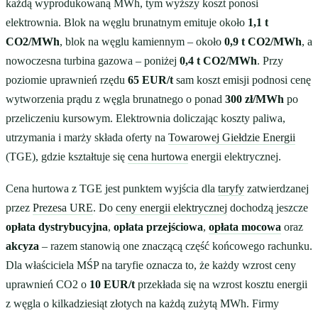
każdą wyprodukowaną MWh, tym wyższy koszt ponosi
elektrownia. Blok na węglu brunatnym emituje około
1,1 t
CO2/MWh
, blok na węglu kamiennym – około
0,9 t CO2/MWh
, a
nowoczesna turbina gazowa – poniżej
0,4 t CO2/MWh
. Przy
poziomie uprawnień rzędu
65 EUR/t
sam koszt emisji podnosi cenę
wytworzenia prądu z węgla brunatnego o ponad
300 zł/MWh
po
przeliczeniu kursowym. Elektrownia doliczając koszty paliwa,
utrzymania i marży składa oferty na
Towarowej Giełdzie Energii
(TGE), gdzie kształtuje się
cena hurtowa
energii elektrycznej.
Cena hurtowa z TGE jest punktem wyjścia dla
taryfy
zatwierdzanej
przez
Prezesa URE
. Do
ceny energii elektrycznej
dochodzą jeszcze
opłata dystrybucyjna
,
opłata przejściowa
,
opłata mocowa
oraz
akcyza
– razem stanowią one znaczącą część końcowego rachunku.
Dla właściciela MŚP na taryfie oznacza to, że każdy wzrost ceny
uprawnień CO2 o
10 EUR/t
przekłada się na wzrost kosztu energii
z węgla o kilkadziesiąt złotych na każdą zużytą MWh. Firmy