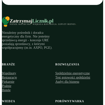
Zatrzymaj
Licznik
.pl
NIŻSZE RACHUNKI
.
WIĘKSZA KONTROLA
.
LEPSZY BIZNES
.
Niezależny pośrednik i doradca
energetyczny dla firm. Nie jesteśmy
sprzedawcą energii - koncesje URE
posiadają sprzedawcy, z którymi
współpracujemy (m.in. AXPO, PGE).
BRANŻE
ROZWIĄZANIA
Wspólnoty
Spółdzielnie energetyczne
Restauracje
Test gotowości spółdzielni
Piekarnie
Audyt dla biznesu
Pralnie
Hotele
WIEDZA
PORÓWNYWARKA