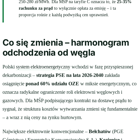
250-280 zł/MWh. Dla MŚP na taryfie C oznacza to, że
25-35%
rachunku za prąd
to wyłącznie opłata za emisję – i ta
proporcja rośnie z każdą podwyżką cen uprawnień.
Co się zmienia – harmonogram
odchodzenia od węgla
Polski
system elektroenergetyczny
wchodzi w fazę przyspieszonej
dekarbonizacji –
strategia PSE na lata 2026-2040
zakłada
osiągnięcie
ponad 60% udziału OZE
w miksie energetycznym, co
oznacza radykalne ograniczenie roli elektrowni węglowych i
gazowych. Dla MŚP podpisującego kontrakt na dostawę prądu to
sygnał, że struktura kosztów wytwarzania zmieni się fundamentalnie
– a wraz z nią ceny na rynku hurtowym.
Największe elektrownie konwencjonalne –
Bełchatów
(PGE
Górnictwo i Energetyka Konwencjonalna S.A.),
Kozienice
i