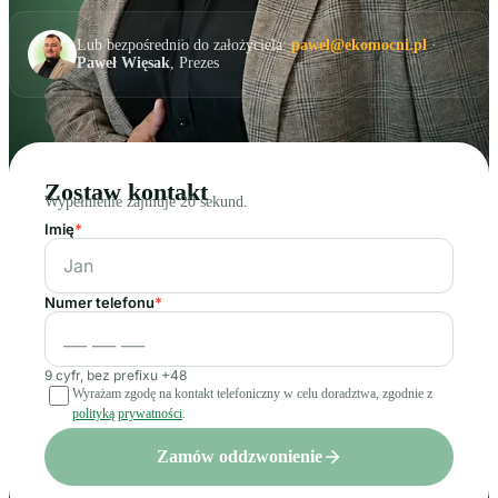
Lub bezpośrednio do założyciela:
pawel@ekomocni.pl
·
Paweł Więsak
, Prezes
Zostaw kontakt
Wypełnienie zajmuje 20 sekund.
Imię
*
Numer telefonu
*
9 cyfr, bez prefixu +48
Wyrażam zgodę na kontakt telefoniczny w celu doradztwa, zgodnie z
polityką prywatności
.
Zamów oddzwonienie