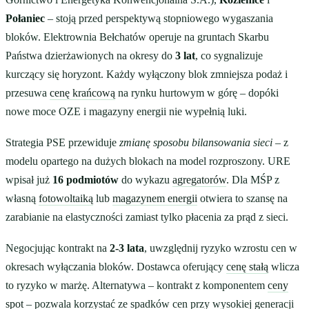
Połaniec
– stoją przed perspektywą stopniowego wygaszania
bloków. Elektrownia Bełchatów operuje na gruntach Skarbu
Państwa dzierżawionych na okresy do
3 lat
, co sygnalizuje
kurczący się horyzont. Każdy wyłączony blok zmniejsza podaż i
przesuwa
cenę krańcową
na rynku hurtowym w górę – dopóki
nowe moce OZE i magazyny energii nie wypełnią luki.
Strategia PSE przewiduje
zmianę sposobu bilansowania sieci
– z
modelu opartego na dużych blokach na model rozproszony. URE
wpisał już
16 podmiotów
do wykazu
agregatorów
. Dla MŚP z
własną
fotowoltaiką
lub
magazynem energii
otwiera to szansę na
zarabianie na elastyczności zamiast tylko płacenia za prąd z sieci.
Negocjując kontrakt na
2-3 lata
, uwzględnij ryzyko wzrostu cen w
okresach wyłączania bloków. Dostawca oferujący
cenę stałą
wlicza
to ryzyko w marżę. Alternatywa – kontrakt z komponentem
ceny
spot
– pozwala korzystać ze spadków cen przy wysokiej generacji