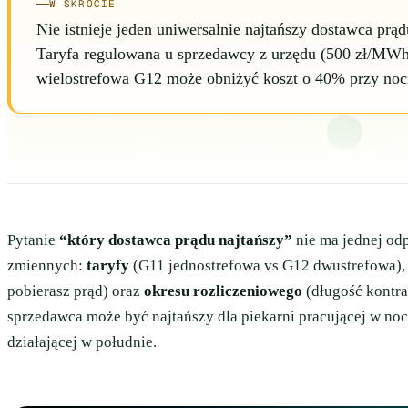
W SKRÓCIE
Nie istnieje jeden uniwersalnie najtańszy dostawca prądu
Taryfa regulowana u sprzedawcy z urzędu (500 zł/MWh 
wielostrefowa G12 może obniżyć koszt o 40% przy no
Pytanie
“który dostawca prądu najtańszy”
nie ma jednej odp
zmiennych:
taryfy
(G11 jednostrefowa vs G12 dwustrefowa)
pobierasz prąd) oraz
okresu rozliczeniowego
(długość kontra
sprzedawca może być najtańszy dla piekarni pracującej w nocy
działającej w południe.