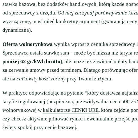
stawka bazowa, bez dodatków handlowych, którą każde gos
od sprzedawcy z urzędu.
Od niej zaczynaj porównywanie każde
wyższą cenę, musi mieć konkretny argument (gwarancja ceny n
dynamiczna).
Oferta wolnorynkowa
wynika wprost z cennika sprzedawcy i 
Sprzedawca ustala stawkę sam – może być niższa niż taryfa re
poniżej 62 gr/kWh brutto
), ale może też zawierać opłaty ha
za zerwanie umowy przed terminem. Dlatego porównując ofert
ale na
całkowity koszt roczny
przy Twoim zużyciu.
W praktyce odpowiadając na pytanie “który dostawca najtańs
taryfie regulowanej (bezpieczna, przewidywalna cena 500 zł
wolnorynkowej w
kalkulatorze CENKI URE
, która zejdzie po
czy chcesz aktywnie pilnować rynku i ewentualnie przejść
pr
święty spokój przy cenie bazowej.