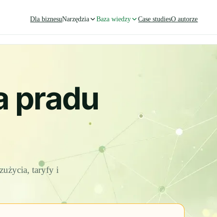
Dla biznesu
Narzędzia
Baza wiedzy
Case studies
O autorze
a pradu
użycia, taryfy i