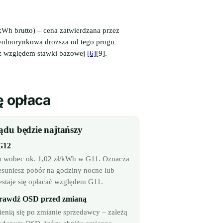
kWh brutto) – cena zatwierdzana przez
wolnorynkowa droższa od tego progu
asz względem stawki bazowej
[6]
[9].
ę opłaca
ądu będzie najtańszy
G12
kWh wobec ok. 1,02 zł/kWh w G11. Oznacza
zesuniesz pobór na godziny nocne lub
staje się opłacać względem G11.
 sprawdź OSD przed zmianą
ienią się po zmianie sprzedawcy – zależą