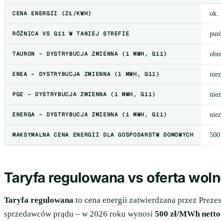
CENA ENERGII (ZŁ/KWH)
ok. 
RÓŻNICA VS G11 W TANIEJ STREFIE
pun
TAURON – DYSTRYBUCJA ZMIENNA (1 MWH, G11)
obn
ENEA – DYSTRYBUCJA ZMIENNA (1 MWH, G11)
nie
PGE – DYSTRYBUCJA ZMIENNA (1 MWH, G11)
nie
ENERGA – DYSTRYBUCJA ZMIENNA (1 MWH, G11)
nie
MAKSYMALNA CENA ENERGII DLA GOSPODARSTW DOMOWYCH
500
Taryfa regulowana vs oferta wol
Taryfa regulowana
to
cena energii
zatwierdzana przez Preze
sprzedawców prądu – w 2026 roku wynosi
500 zł/MWh netto