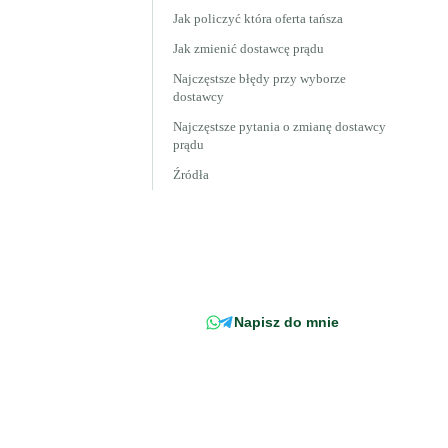
Jak policzyć która oferta tańsza
Jak zmienić dostawcę prądu
Najczęstsze błędy przy wyborze
dostawcy
Najczęstsze pytania o zmianę dostawcy
prądu
Źródła
Wciąż masz pytanie?
Napisz wprost do doradcy -
odpowiemy z konkretem, w
odniesieniu do Twojej faktury.
Napisz do mnie