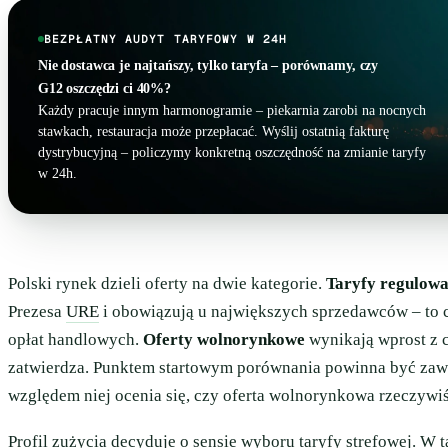
BEZPŁATNY AUDYT TARYFOWY W 24H
Nie dostawca je najtańszy, tylko taryfa – porównamy, czy
G12 oszczędzi ci 40%?
Każdy pracuje innym harmonogramie – piekarnia zarobi na nocnych
stawkach, restauracja może przepłacać. Wyślij ostatnią fakturę
dystrybucyjną – policzymy konkretną oszczędność na zmianie taryfy
w 24h.
Polski rynek dzieli oferty na dwie kategorie.
Taryfy regulow
Prezesa
URE
i obowiązują u największych sprzedawców – to 
opłat handlowych.
Oferty wolnorynkowe
wynikają wprost z 
zatwierdza. Punktem startowym porównania powinna być za
względem niej ocenia się, czy oferta wolnorynkowa rzeczywiś
Profil zużycia decyduje o sensie wyboru taryfy strefowej. W t