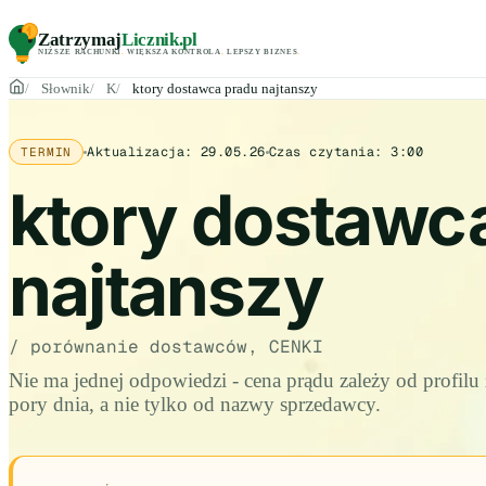
Zatrzymaj
Licznik
.pl
NIŻSZE RACHUNKI
.
WIĘKSZA KONTROLA
.
LEPSZY BIZNES
.
Słownik
K
ktory dostawca pradu najtanszy
Aktualizacja:
29.05.26
Czas czytania:
3:00
TERMIN
ktory dostawc
najtanszy
/ porównanie dostawców, CENKI
Nie ma jednej odpowiedzi - cena prądu zależy od profilu z
pory dnia, a nie tylko od nazwy sprzedawcy.