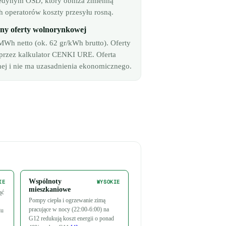
jedynym OSD, który obniża zmienną
ch operatorów koszty przesyłu rosną.
zny oferty wolnorynkowej
h netto (ok. 62 gr/kWh brutto). Oferty
e przez kalkulator CENKI URE. Oferta
nej i nie ma uzasadnienia ekonomicznego.
Wspólnoty
IE
WYSOKIE
mieszkaniowe
ąć
Pompy ciepła i ogrzewanie zimą
pracujące w nocy (22:00-6:00) na
iu
G12 redukują koszt energii o ponad