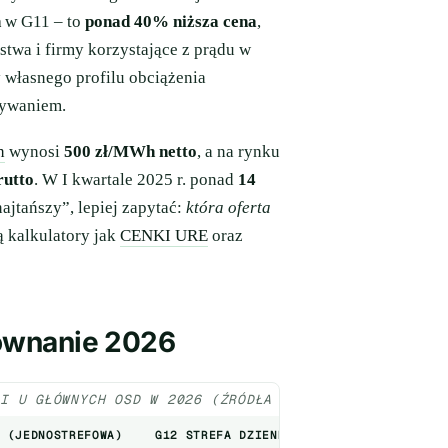
h
w G11 – to
ponad 40% niższa cena
,
stwa i firmy korzystające z prądu w
y własnego profilu obciążenia
dywaniem.
h
wynosi
500 zł/MWh netto
, a na rynku
rutto
. W I kwartale 2025 r. ponad
14
ajtańszy”, lepiej zapytać:
która oferta
ą kalkulatory jak
CENKI URE
oraz
orównanie 2026
JI U GŁÓWNYCH OSD W 2026 (ŹRÓDŁA
[4]
, [10])
 (JEDNOSTREFOWA)
G12 STREFA DZIENNA
G12 STREFA NOCNA