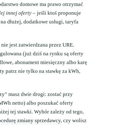
podarstwo domowe ma prawo otrzymać
j innej oferty
– jeśli ktoś proponuje
a dłużej, dodatkowe usługi, taryfa
nie jest zatwierdzana przez URE.
gulowana (już dziś na rynku są oferty
ndlowe, abonament miesięczny albo karę
y patrz nie tylko na stawkę za kWh,
zy” masz dwie drogi: zostać przy
/MWh netto) albo poszukać oferty
niżej tej stawki. Wybór zależy od tego,
ocedurę zmiany sprzedawcy
, czy wolisz