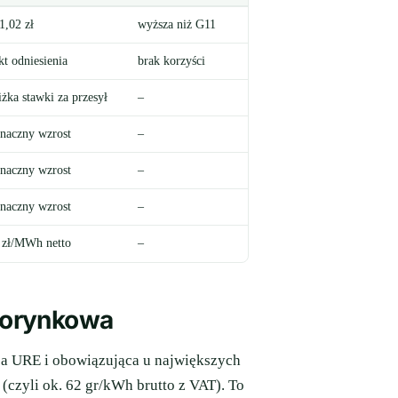
1,02 zł
wyższa niż G11
ok. 0,60 zł
kt odniesienia
brak korzyści
ponad 40% taniej
iżka stawki za przesył
–
–
znaczny wzrost
–
–
znaczny wzrost
–
–
znaczny wzrost
–
–
 zł/MWh netto
–
–
norynkowa
sa URE i obowiązująca u największych
(czyli ok. 62 gr/kWh brutto z VAT). To