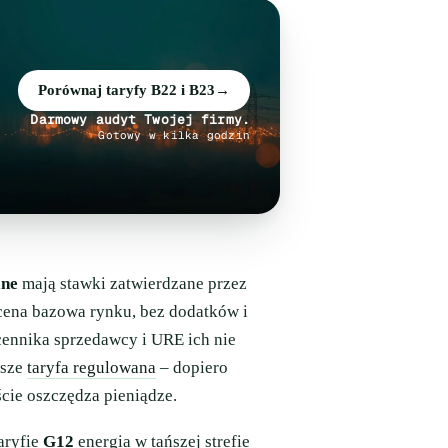
Porównaj taryfy B22 i B23
→
Darmowy audyt Twojej firmy.
Gotowy w kilka godzin
ane
mają stawki zatwierdzane przez
cena bazowa rynku, bez dodatków i
cennika sprzedawcy i URE ich nie
wsze
taryfa regulowana
– dopiero
cie oszczędza pieniądze.
aryfie
G12
energia w tańszej strefie