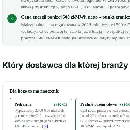
od operatora sieci (OSD) w Twoim regionie. W 2026 roku 
stawkę dystrybucji w taryfie G11, jest Tauron. U pozostały
Cena energii poniżej 500 zł/MWh netto – punkt granic
Maksymalna cena regulowana w 2026 roku wynosi 500 zł/MW
wolnorynkowe poniżej tej stawki już istnieją – weryfikuj j
powyżej 500 zł/MWh netto jest droższa od taryfy regulowa
Który dostawca dla której branży
Dla kogo to ma znaczenie
Piekarnie
Pralnie przemysłowe
WYSOKIE
WYSOK
Wypiek nocny 22:00-6:00 mieści się
Cykl nocny prania pozwala przesun
w taniej strefie G12 – oszczędność do
ponad 60% poboru na strefę tańszą
40% na cenie energii (0,60 zł/kWh vs
G12; różnica 42 gr/kWh przy zużyc
1,02 zł/kWh w G11)
[4]
.
10 MWh/mies. daje ok. 4 200 zł