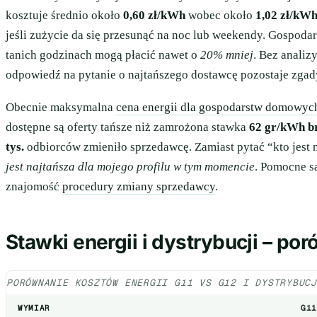
kosztuje średnio około
0,60 zł/kWh
wobec około
1,02 zł/kW
jeśli zużycie da się przesunąć na noc lub weekendy. Gospodar
tanich godzinach mogą płacić nawet o
20% mniej
. Bez analiz
odpowiedź na pytanie o najtańszego dostawcę pozostaje zga
Obecnie maksymalna
cena energii dla gospodarstw domowyc
dostępne są oferty tańsze niż zamrożona stawka
62 gr/kWh b
tys.
odbiorców zmieniło sprzedawcę. Zamiast pytać “kto jest n
jest najtańsza dla mojego profilu w tym momencie
. Pomocne s
znajomość
procedury zmiany sprzedawcy
.
Stawki energii i dystrybucji – p
PORÓWNANIE KOSZTÓW ENERGII G11 VS G12 I DYSTRYBUC
WYMIAR
G11