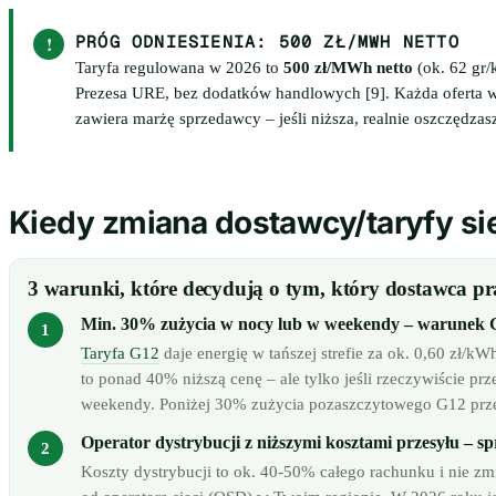
!
PRÓG ODNIESIENIA: 500 ZŁ/MWH NETTO
Taryfa regulowana w 2026 to
500 zł/MWh netto
(ok. 62 gr/
Prezesa URE, bez dodatków handlowych [9]. Każda oferta 
zawiera marżę sprzedawcy – jeśli niższa, realnie oszczędz
Kiedy zmiana dostawcy/taryfy si
3 warunki, które decydują o tym, który dostawca pr
Min. 30% zużycia w nocy lub w weekendy – warunek 
Taryfa G12
daje energię w tańszej strefie za ok. 0,60 zł/
to ponad 40% niższą cenę – ale tylko jeśli rzeczywiście pr
weekendy. Poniżej 30% zużycia pozaszczytowego G12 prze
Operator dystrybucji z niższymi kosztami przesyłu –
Koszty dystrybucji to ok. 40-50% całego rachunku i nie zm