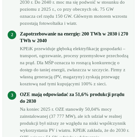
2030 r. Do 2040 r. moc ma się podwoić w stosunku do
poziomu z 2025 r., co przy obecnych ok. 75 GW
oznacza cel rzędu 150 GW. Głównym motorem wzrostu
pozostają fotowoltaika i wiatr.
Zapotrzebowanie na energię: 200 TWh w 2030 i 270
TWh w 2040
KPEiK przewiduje głęboką elektryfikację gospodarki –
transport, ogrzewanie, procesy przemysłowe przechodzą
na prąd. Dla MŚP oznacza to rosnącą konkurencję o
dostęp do taniej energii, zwłaszcza w szczycie. Firmy z
własną generacją (PV, magazyny) zyskają przewagę
kosztową nad tymi kupującymi 100% z sieci.
OZE mają odpowiadać za 51,6% produkcji prądu
do 2030
Na koniec 2025 r. OZE stanowiły 50,04% mocy
zainstalowanej (37 777 MW), ale ich udział w realnej
produkcji był niższy ze względu na niski współczynnik
wykorzystania PV i wiatru. KPEiK zakłada, że do 2030 r.