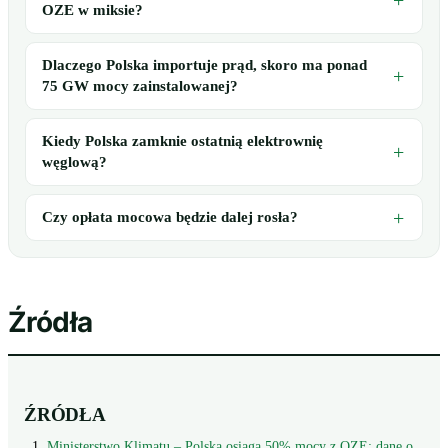
OZE w miksie?
Dlaczego Polska importuje prąd, skoro ma ponad
75 GW mocy zainstalowanej?
Kiedy Polska zamknie ostatnią elektrownię
węglową?
Czy opłata mocowa będzie dalej rosła?
Źródła
ŹRÓDŁA
Ministerstwo Klimatu – Polska osiąga 50% mocy z OZE: dane o