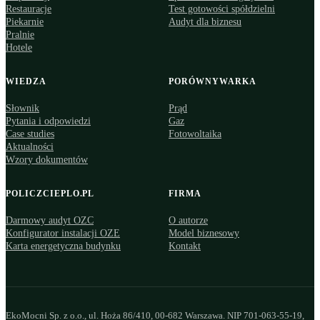
Restauracje
Test gotowości spółdzielni
Piekarnie
Audyt dla biznesu
Pralnie
Hotele
WIEDZA
PORÓWNYWARKA
Słownik
Prąd
Pytania i odpowiedzi
Gaz
Case studies
Fotowoltaika
Aktualności
Wzory dokumentów
POLICZCIEPLO.PL
FIRMA
Darmowy audyt OZC
O autorze
Konfigurator instalacji OZE
Model biznesowy
Karta energetyczna budynku
Kontakt
EkoMocni Sp. z o.o., ul. Hoża 86/410, 00-682 Warszawa. NIP 701-063-55-19,