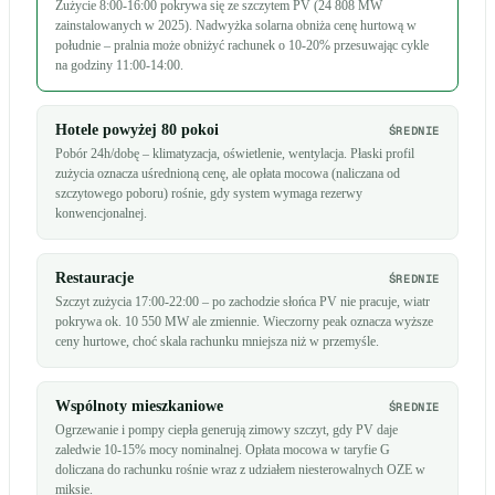
Zużycie 8:00-16:00 pokrywa się ze szczytem PV (24 808 MW
zainstalowanych w 2025). Nadwyżka solarna obniża cenę hurtową w
południe – pralnia może obniżyć rachunek o 10-20% przesuwając cykle
na godziny 11:00-14:00.
Hotele powyżej 80 pokoi
ŚREDNIE
Pobór 24h/dobę – klimatyzacja, oświetlenie, wentylacja. Płaski profil
zużycia oznacza uśrednioną cenę, ale opłata mocowa (naliczana od
szczytowego poboru) rośnie, gdy system wymaga rezerwy
konwencjonalnej.
Restauracje
ŚREDNIE
Szczyt zużycia 17:00-22:00 – po zachodzie słońca PV nie pracuje, wiatr
pokrywa ok. 10 550 MW ale zmiennie. Wieczorny peak oznacza wyższe
ceny hurtowe, choć skala rachunku mniejsza niż w przemyśle.
Wspólnoty mieszkaniowe
ŚREDNIE
Ogrzewanie i pompy ciepła generują zimowy szczyt, gdy PV daje
zaledwie 10-15% mocy nominalnej. Opłata mocowa w taryfie G
doliczana do rachunku rośnie wraz z udziałem niesterowalnych OZE w
miksie.