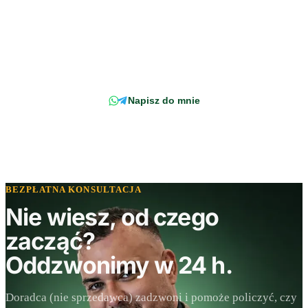
Wciąż masz pytanie?
Napisz wprost do doradcy - odpowiemy z konkretem, w odniesieniu do
Twojej faktury.
Napisz do mnie
BEZPŁATNA KONSULTACJA
Nie wiesz, od czego
zacząć?
Oddzwonimy w 24 h.
Doradca (nie sprzedawca) zadzwoni i pomoże policzyć, czy