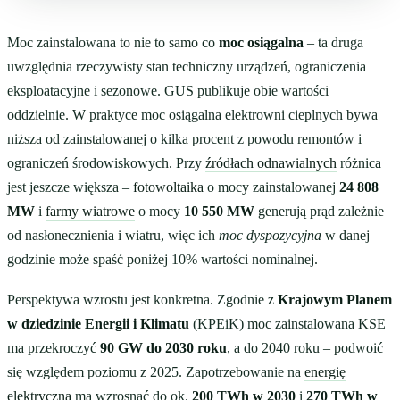
Moc zainstalowana to nie to samo co
moc osiągalna
– ta druga
uwzględnia rzeczywisty stan techniczny urządzeń, ograniczenia
eksploatacyjne i sezonowe. GUS publikuje obie wartości
oddzielnie. W praktyce moc osiągalna elektrowni cieplnych bywa
niższa od zainstalowanej o kilka procent z powodu remontów i
ograniczeń środowiskowych. Przy
źródłach odnawialnych
różnica
jest jeszcze większa –
fotowoltaika
o mocy zainstalowanej
24 808
MW
i
farmy wiatrowe
o mocy
10 550 MW
generują prąd zależnie
od nasłonecznienia i wiatru, więc ich
moc dyspozycyjna
w danej
godzinie może spaść poniżej 10% wartości nominalnej.
Perspektywa wzrostu jest konkretna. Zgodnie z
Krajowym Planem
w dziedzinie Energii i Klimatu
(KPEiK) moc zainstalowana KSE
ma przekroczyć
90 GW do 2030 roku
, a do 2040 roku – podwoić
się względem poziomu z 2025. Zapotrzebowanie na
energię
elektryczną
ma wzrosnąć do ok.
200 TWh w 2030
i
270 TWh w