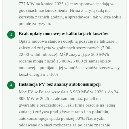
777 MW na koniec 2025 r.) ceny spotowe spadają w
godzinach nasłonecznienia. Firma z taryfą stałą nie
korzysta z tanich godzin, a sprzedawca i tak wlicza sobie
premię za ryzyko.
Brak opłaty mocowej w kalkulacjach kosztów
Opłata mocowa stanowi odrębną pozycję na fakturze i
zależy od zużycia w godzinach szczytowych (7:00-
22:00 w dni robocze). MŚP zużywające 500 MWh
rocznie mogą płacić 15 000-25 000 zł samej opłaty
mocowej – pomijanie jej w budżecie zaniża rzeczywisty
koszt energii o 5-10%.
Instalacja PV bez analizy autokonsumpcji
Moc PV w Polsce wzrosła z 3 960 MW w 2020 r. do 24
808 MW w 2025 r., ale sam montaż paneli nie
gwarantuje oszczędności. Jeśli firma pracuje na jedną
zmianę i zużywa prąd głównie rano i po południu,
autokonsumpcja spada poniżej 30%. Nadwyżki
oddawane do sieci rozliczane są po cenie znacznie