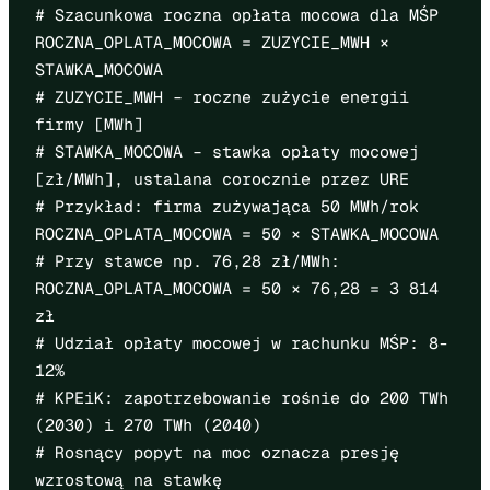
# Szacunkowa roczna opłata mocowa dla MŚP
ROCZNA_OPLATA_MOCOWA = ZUZYCIE_MWH ×
STAWKA_MOCOWA
# ZUZYCIE_MWH – roczne zużycie energii
firmy [MWh]
# STAWKA_MOCOWA – stawka opłaty mocowej
[zł/MWh], ustalana corocznie przez URE
# Przykład: firma zużywająca 50 MWh/rok
ROCZNA_OPLATA_MOCOWA = 50 × STAWKA_MOCOWA
# Przy stawce np. 76,28 zł/MWh:
ROCZNA_OPLATA_MOCOWA = 50 × 76,28 = 3 814
zł
# Udział opłaty mocowej w rachunku MŚP: 8-
12%
# KPEiK: zapotrzebowanie rośnie do 200 TWh
(2030) i 270 TWh (2040)
# Rosnący popyt na moc oznacza presję
wzrostową na stawkę