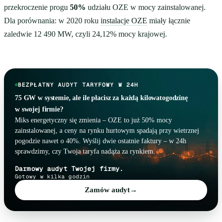
przekroczenie progu
50%
udziału OZE w mocy zainstalowanej.
Dla porównania: w 2020 roku
instalacje OZE
miały łącznie
zaledwie 12 490 MW, czyli 24,12% mocy krajowej.
BEZPŁATNY AUDYT TARYFOWY W 24H
75 GW w systemie, ale ile płacisz za każdą kilowatogodzinę
w swojej firmie?
Miks energetyczny się zmienia – OZE to już 50% mocy
zainstalowanej, a ceny na rynku hurtowym spadają przy wietrznej
pogodzie nawet o 40%. Wyślij dwie ostatnie faktury – w 24h
sprawdzimy, czy Twoja taryfa nadąża za rynkiem.
Darmowy audyt Twojej firmy.
Gotowy w kilka godzin
Zamów audyt
→