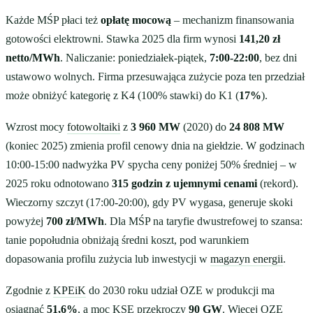
Każde MŚP płaci też
opłatę mocową
– mechanizm finansowania
gotowości elektrowni. Stawka 2025 dla firm wynosi
141,20 zł
netto/MWh
. Naliczanie: poniedziałek-piątek,
7:00-22:00
, bez dni
ustawowo wolnych. Firma przesuwająca zużycie poza ten przedział
może obniżyć kategorię z K4 (100% stawki) do K1 (
17%
).
Wzrost mocy
fotowoltaiki
z
3 960 MW
(2020) do
24 808 MW
(koniec 2025) zmienia profil cenowy dnia na giełdzie. W godzinach
10:00-15:00 nadwyżka PV spycha ceny poniżej 50% średniej – w
2025 roku odnotowano
315 godzin z ujemnymi cenami
(rekord).
Wieczorny szczyt (17:00-20:00), gdy PV wygasa, generuje skoki
powyżej
700 zł/MWh
. Dla MŚP na taryfie dwustrefowej to szansa:
tanie popołudnia obniżają średni koszt, pod warunkiem
dopasowania profilu zużycia lub inwestycji w
magazyn energii
.
Zgodnie z
KPEiK
do 2030 roku udział OZE w produkcji ma
osiągnąć
51,6%
, a moc KSE przekroczy
90 GW
. Więcej OZE