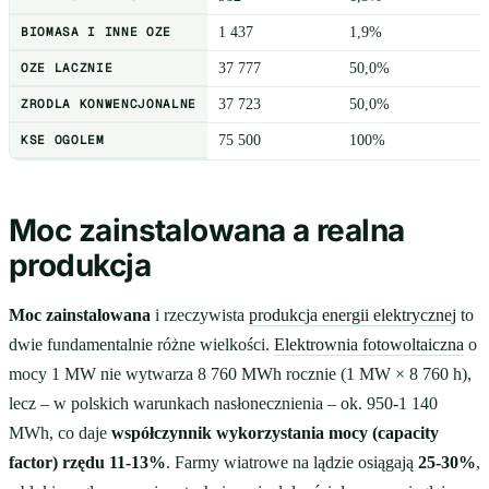
BIOMASA I INNE OZE
1 437
1,9%
OZE LACZNIE
37 777
50,0%
ZRODLA KONWENCJONALNE
37 723
50,0%
KSE OGOLEM
75 500
100%
Moc zainstalowana a realna
produkcja
Moc zainstalowana
i rzeczywista
produkcja energii elektrycznej
to
dwie fundamentalnie różne wielkości.
Elektrownia fotowoltaiczna
o
mocy 1 MW nie wytwarza 8 760 MWh rocznie (1 MW × 8 760 h),
lecz – w polskich warunkach nasłonecznienia – ok. 950-1 140
MWh, co daje
współczynnik wykorzystania mocy (capacity
factor) rzędu 11-13%
. Farmy wiatrowe na lądzie osiągają
25-30%
,