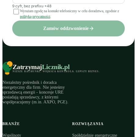
9 cyfr, bez prefixu +48
Wyrażam zgodę na kontakt telefoniczny w celu doradztwa, zgodnie z
polityką prywatności
.
Zamów oddzwonienie
Zatrzymaj
Licznik
.pl
NIŻSZE RACHUNKI
.
WIĘKSZA KONTROLA
.
LEPSZY BIZNES
.
Niezależny pośrednik i doradca
energetyczny dla firm. Nie jesteśmy
sprzedawcą energii - koncesje URE
posiadają sprzedawcy, z którymi
współpracujemy (m.in. AXPO, PGE).
BRANŻE
ROZWIĄZANIA
Wspólnoty
Spółdzielnie energetyczne