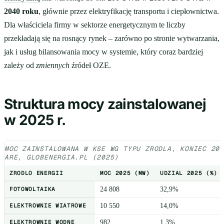
2040 roku
, głównie przez elektryfikację transportu i ciepłownictwa.
Dla właściciela firmy w sektorze energetycznym te liczby
przekładają się na rosnący rynek – zarówno po stronie wytwarzania,
jak i usług bilansowania mocy w systemie, który coraz bardziej
zależy od
zmiennych
źródeł OZE.
Struktura mocy zainstalowanej
w 2025 r.
MOC ZAINSTALOWANA W KSE WG TYPU ZRODLA, KONIEC 20
ARE, GLOBENERGIA.PL (2025)
ZRODLO ENERGII
MOC 2025 (MW)
UDZIAL 2025 (%)
FOTOWOLTAIKA
24 808
32,9%
ELEKTROWNIE WIATROWE
10 550
14,0%
ELEKTROWNIE WODNE
982
1,3%