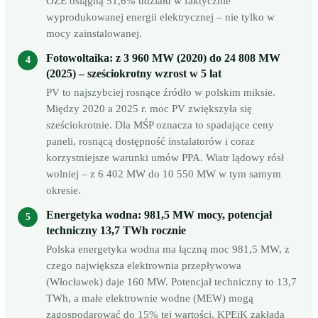
OZE osiągną 51,6% udziału w faktycznie
wyprodukowanej energii elektrycznej – nie tylko w
mocy zainstalowanej.
Fotowoltaika: z 3 960 MW (2020) do 24 808 MW
(2025) – sześciokrotny wzrost w 5 lat
PV to najszybciej rosnące źródło w polskim miksie.
Między 2020 a 2025 r. moc PV zwiększyła się
sześciokrotnie. Dla MŚP oznacza to spadające ceny
paneli, rosnącą dostępność instalatorów i coraz
korzystniejsze warunki umów PPA. Wiatr lądowy rósł
wolniej – z 6 402 MW do 10 550 MW w tym samym
okresie.
Energetyka wodna: 981,5 MW mocy, potencjał
techniczny 13,7 TWh rocznie
Polska energetyka wodna ma łączną moc 981,5 MW, z
czego największa elektrownia przepływowa
(Włocławek) daje 160 MW. Potencjał techniczny to 13,7
TWh, a małe elektrownie wodne (MEW) mogą
zagospodarować do 15% tej wartości. KPEiK zakłada