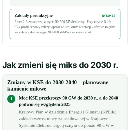
Zakłady produkcyjne
WYSOKIE
Praca 2-3 zmianowa, zużycie 50-500 MWh/miesiąc. Przy taryfie B lub
C2x profil cenowy zależy wprost od struktury generacji – różnica między
szczytem a doliną sięga 200-400 zł/MWh na rynku spot.
Jak zmieni się miks do 2030 r.
Zmiany w KSE do 2030-2040 – planowane
kamienie milowe
Moc KSE przekroczy 90 GW do 2030 r., a do 2040
podwoi się względem 2025
Krajowy Plan w dziedzinie Energii i Klimatu (KPEiK)
zakłada wzrost mocy zainstalowanej w Krajowym
Systemie Elektroenergetycznym do ponad 90 GW w