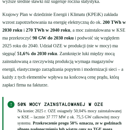
wyższe średnie stawki niż sugeruje roczna statystyka.
Krajowy Plan w dziedzinie Energii i Klimatu (KPEiK) zakłada
wzrost zapotrzebowania na energię elektryczną do ok.
200 TWh w
2030 roku
i
270 TWh w 2040 roku
, a moc zainstalowana w KSE
ma przekroczyć
90 GW do 2030 roku
i podwoić się względem
2025 roku do 2040. Udział OZE w produkcji (nie w mocy) ma
sięgnąć
51,6% do 2030 roku
. Zamknięcie luki między mocą
zainstalowaną a rzeczywistą produkcją wymaga magazynów
energii, elastycznego zarządzania popytem i modernizacji sieci – a
każdy z tych elementów wpływa na końcową cenę prądu, którą
zapłaci firma na fakturze.
!
50% MOCY ZAINSTALOWANEJ W OZE
Na koniec 2025 r. OZE osiagnely 50,04% mocy zainstalowanej
w KSE – lacznie 37 777 MW z ok. 75,5 GW calkowitej mocy
systemu.
Przekroczenie progu 50% oznacza, ze w godzinach
silnego naslonecznienia lub wiatru ceny na TGE moga