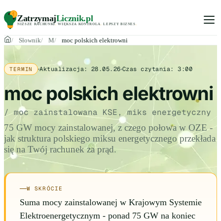
Zatrzymaj
Licznik
.pl
NIŻSZE RACHUNKI
.
WIĘKSZA KONTROLA
.
LEPSZY BIZNES
.
Słownik
M
moc polskich elektrowni
Aktualizacja:
28.05.26
Czas czytania:
3:00
TERMIN
moc polskich elektrowni
/ moc zainstalowana KSE, miks energetyczny
75 GW mocy zainstalowanej, z czego połowa w OZE -
jak struktura polskiego miksu energetycznego przekłada
się na Twój rachunek za prąd.
W SKRÓCIE
Suma mocy zainstalowanej w Krajowym Systemie
Elektroenergetycznym - ponad 75 GW na koniec