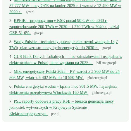
37 777 MW mocy OZE na koniec 2025 r. i wzrost z 12 490 MW w
2020 r.
gov.pl
KPEiK – prognozy mocy KSE ponad 90 GW do 2030 r.,
zapotrzebowanie 200 TWh w 2030 r. i 270 TWh w 2040 r., udział
OZE 51,6%
gov.pl
Wody Polskie – techniczny potencjał elektrowni wodnych 13,7
TWh, plan wzrostu mocy hydroenergetyki do 2030 r.
gov.pl
GUS Bank Danych Lokalnych – moc zainstalowana i osiągalna w
elektrowniach w Polsce, dane wg stanu na 2025 r.
bdl.stat.gov.pl
Miks energetyczny Polski 2025 – PV wzrost z 3 960 MW do 24
808 MW, wiatr z 6 402 MW do 10 550 MW
globenergia.pl
Polska energetyka wodna – łączna moc 981,5 MW, największa
elektrownia przepływowa Włocławek 160 MW
globenergia.pl
PSE raporty dobowe z pracy KSE – bieżąca generacja mocy
jednostek wytwórczych w Krajowym Systemie
Elektroenergetycznym
pse.pl