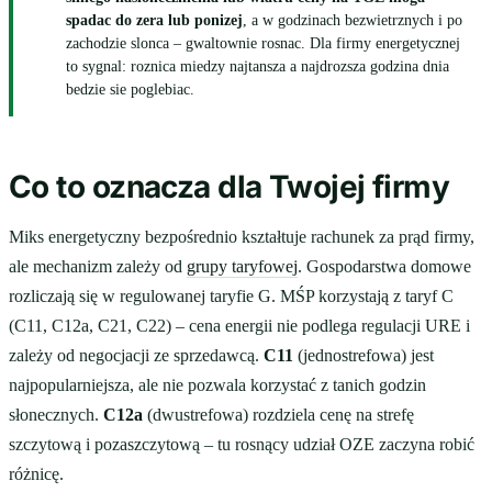
spadac do zera lub ponizej
, a w godzinach bezwietrznych i po
zachodzie slonca – gwaltownie rosnac. Dla firmy energetycznej
to sygnal: roznica miedzy najtansza a najdrozsza godzina dnia
bedzie sie poglebiac.
Co to oznacza dla Twojej firmy
Miks energetyczny bezpośrednio kształtuje rachunek za prąd firmy,
ale mechanizm zależy od
grupy taryfowej
. Gospodarstwa domowe
rozliczają się w regulowanej taryfie G. MŚP korzystają z taryf C
(C11, C12a, C21, C22) – cena energii nie podlega regulacji URE i
zależy od negocjacji ze sprzedawcą.
C11
(jednostrefowa) jest
najpopularniejsza, ale nie pozwala korzystać z tanich godzin
słonecznych.
C12a
(dwustrefowa) rozdziela cenę na strefę
szczytową i pozaszczytową – tu rosnący udział OZE zaczyna robić
różnicę.