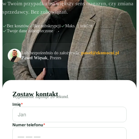
w Twoim przypadku ma większy sens magazyn, czy zmiana
sprzedawcy. Bez zobowiązań.
Bez kosztów
Bez subskrypcji
Maks. 1 telefon
Twoje dane zabezpieczone
Lub bezpośrednio do założyciela:
pawel@ekomocni.pl
·
Paweł Więsak
, Prezes
Zostaw kontakt
Wypełnienie zajmuje 20 sekund.
Imię
*
Numer telefonu
*