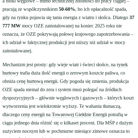
a bloki węglowe – mimo technicznej zdolności do pracy ciągłej –
pracują ze współczynnikiem
50-60%
, bo ich opłacalność spada,
gdy na rynku pojawia się tania energia z wiatru i słońca. Dlatego
37
777 MW
mocy OZE zainstalowanej na koniec 2025 roku nie
oznacza, że OZE pokrywają połowę krajowego zapotrzebowania –
ich udział w faktycznej produkcji jest niższy niż udział w mocy
zainstalowanej.
Mechanizm jest prosty: gdy wieje wiatr i świeci słońce, na
rynek
hurtowy
trafia duża ilość energii o zerowym koszcie paliwa, co
obniża
cenę hurtową energii
. Gdy pogoda się zmienia, produkcja
OZE spada niemal do zera i system musi polegać na źródłach
dyspozycyjnych – głównie węglowych i gazowych – których koszt
wytworzenia jest wielokrotnie wyższy. Te wahania tłumaczą,
dlaczego
ceny energii
na
Towarowej Giełdzie Energii
potrafią w
ciągu jednego dnia różnić się o kilkaset procent. Dla MŚP z dużym
zużyciem nocnym lub w pochmurne miesiące zimowe oznacza to