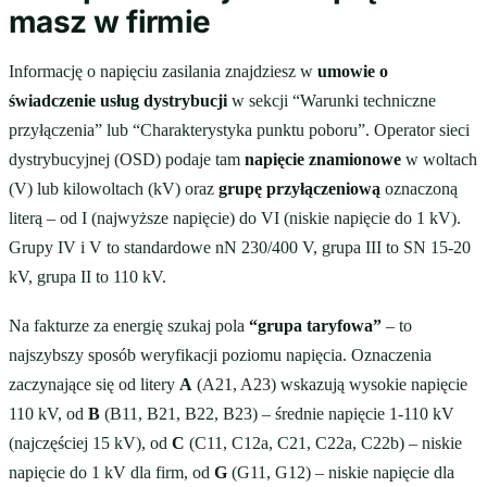
masz w firmie
Informację o napięciu zasilania znajdziesz w
umowie o
świadczenie usług dystrybucji
w sekcji “Warunki techniczne
przyłączenia” lub “Charakterystyka punktu poboru”. Operator sieci
dystrybucyjnej (OSD) podaje tam
napięcie znamionowe
w woltach
(V) lub kilowoltach (kV) oraz
grupę przyłączeniową
oznaczoną
literą – od I (najwyższe napięcie) do VI (niskie napięcie do 1 kV).
Grupy IV i V to standardowe nN 230/400 V, grupa III to SN 15-20
kV, grupa II to 110 kV.
Na fakturze za energię szukaj pola
“grupa taryfowa”
– to
najszybszy sposób weryfikacji poziomu napięcia. Oznaczenia
zaczynające się od litery
A
(A21, A23) wskazują wysokie napięcie
110 kV, od
B
(B11, B21, B22, B23) – średnie napięcie 1-110 kV
(najczęściej 15 kV), od
C
(C11, C12a, C21, C22a, C22b) – niskie
napięcie do 1 kV dla firm, od
G
(G11, G12) – niskie napięcie dla