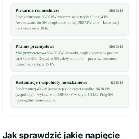
Piekarnie rzemieślnicze
ŚREDNIE
Piece elektryczne 30-80 kW mieszczą się w taryfie C nn 0,4 kV.
Awansowanie do SN nieopłacalne poniżej 200 MWh/rok – koszt stacji
nie zwróci się w 10 lat.
Pralnie przemysłowe
ŚREDNIE
Moc przyłączeniowa
80-200 kW (suszarki, magle) typowo na granicy
taryf C2x/B23. Decyzja o SN zależy od profilu – praca dwuzmianowa
uzasadnia przyłącze 15 kV.
Restauracje i wspólnoty mieszkaniowe
NISKIE
Pobór poniżej 40 kW (restauracje) lub części wspólne 10-30 kW
(wspólnoty) – wyłącznie nn 230/400 V w taryfie C11/G. Próg SN
nieosiągalny ekonomicznie.
Jak sprawdzić jakie napięcie