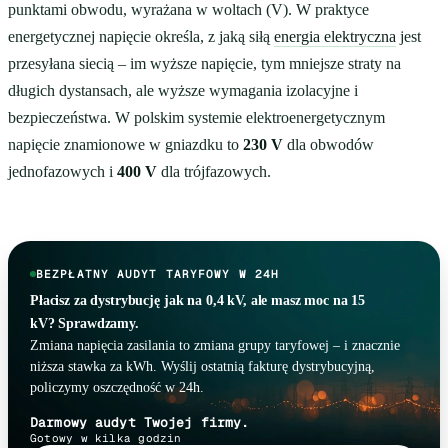
punktami obwodu, wyrażana w woltach (V). W praktyce
energetycznej napięcie określa, z jaką siłą
energia elektryczna
jest
przesyłana siecią – im wyższe napięcie, tym mniejsze straty na
długich dystansach, ale wyższe wymagania izolacyjne i
bezpieczeństwa. W polskim systemie elektroenergetycznym
napięcie znamionowe w gniazdku to
230 V
dla obwodów
jednofazowych i
400 V
dla trójfazowych.
BEZPŁATNY AUDYT TARYFOWY W 24H
Płacisz za dystrybucję jak na 0,4 kV, ale masz moc na 15
kV? Sprawdzamy.
Zmiana napięcia zasilania to zmiana grupy taryfowej – i znacznie
niższa stawka za kWh. Wyślij ostatnią fakturę dystrybucyjną,
policzymy oszczędność w 24h.
Darmowy audyt Twojej firmy.
Gotowy w kilka godzin