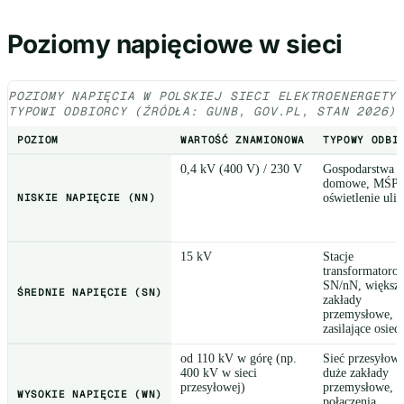
Poziomy napięciowe w sieci
POZIOMY NAPIĘCIA W POLSKIEJ SIECI ELEKTROENERGETY
TYPOWI ODBIORCY (ŹRÓDŁA: GUNB, GOV.PL, STAN 2026)
POZIOM
WARTOŚĆ ZNAMIONOWA
TYPOWY ODBI
0,4 kV (400 V) / 230 V
Gospodarstwa
domowe, MŚP,
NISKIE NAPIĘCIE (NN)
oświetlenie uli
15 kV
Stacje
transformatoro
SN/nN, większ
ŚREDNIE NAPIĘCIE (SN)
zakłady
przemysłowe, li
zasilające osied
od 110 kV w górę (np.
Sieć przesyłowa
400 kV w sieci
duże zakłady
przesyłowej)
przemysłowe,
WYSOKIE NAPIĘCIE (WN)
połączenia