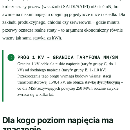
krótsze czasy przerw (wskaźniki SAIDI/SAIFI) niż sieć nN, bo
awarie na niskim napięciu obejmują pojedyncze ulice i osiedla. Dla
zakładu produkcyjnego, chłodni czy serwerowni – gdzie minuta
przerwy oznacza realne straty – to argument ekonomiczny równie
ważny jak sama
stawka za kWh
.
!
PRÓG 1 KV – GRANICA TARYFOWA NN/SN
Granica 1 kV oddziela niskie napięcie (taryfy grupy C, do 1
kV) od średniego napięcia (taryfy grupy B, 1-110 kV).
Przekroczenie tego progu wymaga budowy własnej stacji
transformatorowej 15/0,4 kV, ale obniża stawkę dystrybucyjną –
co dla MŚP zużywających powyżej 250 MWh rocznie zwykle
zwraca się w kilka lat.
Dla kogo poziom napięcia ma
znaczenie