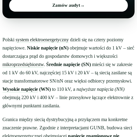
Zamów audyt
→
Polski
system elektroenergetyczny
dzieli się na cztery poziomy
napięciowe.
Niskie napięcie (nN)
obejmuje wartości do 1 kV – sieć
dostarczająca prąd do gospodarstw domowych i większości
mikroprzedsiębiorstw
.
Średnie napięcie (SN)
mieści się w zakresie
od 1 kV do 60 kV, najczęściej 15 kV i 20 kV – tą siecią zasilane są
stacje transformatorowe SN/nN oraz więksi odbiorcy przemysłowi.
Wysokie napięcie
(WN)
to 110 kV, a
najwyższe napięcia (NN)
obejmują 220 kV i 400 kV – linie przesyłowe łączące elektrownie z
głównymi punktami zasilania.
Granica między siecią dystrybucyjną a przyłączem ma konkretne
znaczenie prawne. Zgodnie z interpretacjami GUNB, budowa sieci
elektroenergetycznej obejmującej
napięcie znamionowe nie