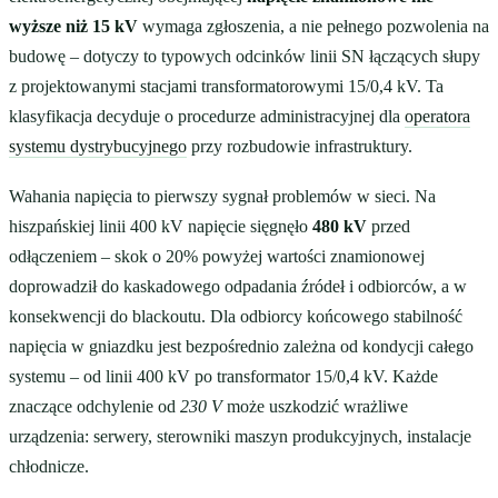
wyższe niż 15 kV
wymaga zgłoszenia, a nie pełnego pozwolenia na
budowę – dotyczy to typowych odcinków linii SN łączących słupy
z projektowanymi stacjami transformatorowymi 15/0,4 kV. Ta
klasyfikacja decyduje o procedurze administracyjnej dla
operatora
systemu dystrybucyjnego
przy rozbudowie infrastruktury.
Wahania napięcia to pierwszy sygnał problemów w sieci. Na
hiszpańskiej linii 400 kV napięcie sięgnęło
480 kV
przed
odłączeniem – skok o 20% powyżej wartości znamionowej
doprowadził do kaskadowego odpadania źródeł i odbiorców, a w
konsekwencji do blackoutu. Dla odbiorcy końcowego stabilność
napięcia w gniazdku jest bezpośrednio zależna od kondycji całego
systemu – od linii 400 kV po transformator 15/0,4 kV. Każde
znaczące odchylenie od
230 V
może uszkodzić wrażliwe
urządzenia: serwery, sterowniki maszyn produkcyjnych, instalacje
chłodnicze.