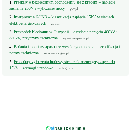
Przepisy o bezpiecznym obchodzeniu się z prądem – napięcie
zasilania 230V i wyliczanie mocy
gov.pl
Interpretacje GUNB – klasyfikacja napięcia 15kV w sieciach
elektroenergetycznych
gov.pl
Przypadek blackoutu w Hiszpanii – oscylacje napięcia 400kV i
480kV, przyczyny techniczne
wysokienapiecie.pl
Badania i pomiary aparatury wysokiego napięcia – certyfikacja i
normy techniczne
lukasiewicz.gov.pl
Procedury zgłoszenia budowy sieci elektroenergetycznych do
15kV – wymogi urzędowe
pinb.gov.pl
Wciąż masz pytanie?
Napisz wprost do doradcy - odpowiemy z konkretem, w odniesieniu do
Twojej faktury.
Napisz do mnie