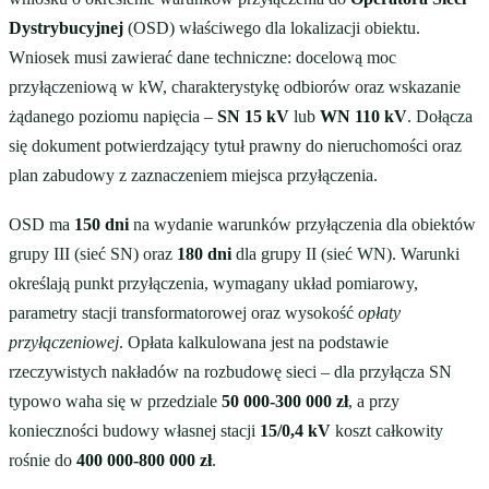
Dystrybucyjnej
(OSD) właściwego dla lokalizacji obiektu.
Wniosek musi zawierać dane techniczne: docelową moc
przyłączeniową w kW, charakterystykę odbiorów oraz wskazanie
żądanego poziomu napięcia –
SN 15 kV
lub
WN 110 kV
. Dołącza
się dokument potwierdzający tytuł prawny do nieruchomości oraz
plan zabudowy z zaznaczeniem miejsca przyłączenia.
OSD ma
150 dni
na wydanie warunków przyłączenia dla obiektów
grupy III (sieć SN) oraz
180 dni
dla grupy II (sieć WN). Warunki
określają punkt przyłączenia, wymagany układ pomiarowy,
parametry stacji transformatorowej oraz wysokość
opłaty
przyłączeniowej
. Opłata kalkulowana jest na podstawie
rzeczywistych nakładów na rozbudowę sieci – dla przyłącza SN
typowo waha się w przedziale
50 000-300 000 zł
, a przy
konieczności budowy własnej stacji
15/0,4 kV
koszt całkowity
rośnie do
400 000-800 000 zł
.