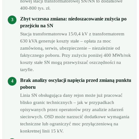
nowej stacji transformatorowej SN/NN to dodatkowe
400-800 tys. zł.
Zbyt wczesna zmiana: niedoszacowanie zużycia po
przejściu na SN
Stacja transformatorowa 15/0,4 kV z transformatorem
630 kVA generuje koszty stałe – opłata za moc
zamówioną, serwis, ubezpieczenie – niezależnie od
faktycznego poboru. Przy zużyciu poniżej 400 MWh/rok
koszty stałe SN mogą przewyższać oszczędności na
taryfie.
Brak analizy oscylacji napięcia przed zmianą punktu
poboru
Linia SN obsługująca dany rejon może już pracować
blisko granic technicznych – jak w przypadkach
opisywanych przez operatorów przy analizie zdarzeń
sieciowych. OSD może narzucić dodatkowe wymagania
techniczne lub ograniczyć moc przyłączeniową na
konkretnej linii 15 kV.