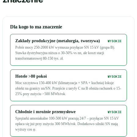
Dla kogo to ma znaczenie
Zakłady produkcyjne (metalurgia, tworzywa)
WYSOKIE
Pobór mocy 250-2000 kW wymusza przyłącze SN 15 kV (grupa B).
Stawka dystrybucyjna niższa o 30-50% vs nn, ale koszt stacji
transformatorowej 80-150 tys. zł.
Hotele >80 pokoi
WYSOKIE
Moc szczytowa 150-400 kW (klimatyzacja + SPA + kuchnia) lokuje
obiekt na granicy nn/SN. Przejście z taryfy C na B obniża rachunek o 15-
25% przy zużyciu >500 MWh/rok.
Chłodnie i mroźnie przemysłowe
WYSOKIE
Sprężarki amoniakalne 100-500 kW pracują 24/7 – przyłącze SN 15 kV
opłaca się już przy zużyciu 300 MWh/rok. Dodatkowo silniki SN mają
wyższy cos φ.