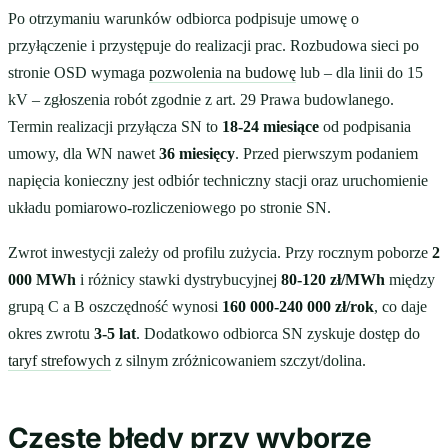
Po otrzymaniu warunków odbiorca podpisuje umowę o
przyłączenie i przystępuje do realizacji prac. Rozbudowa sieci po
stronie OSD wymaga
pozwolenia na budowę
lub – dla linii do 15
kV – zgłoszenia robót zgodnie z art. 29 Prawa budowlanego.
Termin realizacji przyłącza SN to
18-24 miesiące
od podpisania
umowy, dla WN nawet
36 miesięcy
. Przed pierwszym podaniem
napięcia konieczny jest odbiór techniczny stacji oraz uruchomienie
układu pomiarowo-rozliczeniowego po stronie SN.
Zwrot inwestycji zależy od profilu zużycia. Przy rocznym poborze
2
000 MWh
i różnicy stawki dystrybucyjnej
80-120 zł/MWh
między
grupą C a B oszczędność wynosi
160 000-240 000 zł/rok
, co daje
okres zwrotu
3-5 lat
. Dodatkowo odbiorca SN zyskuje dostęp do
taryf strefowych
z silnym zróżnicowaniem szczyt/dolina.
Częste błędy przy wyborze