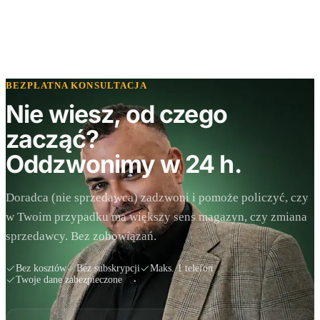
BEZPŁATNA KONSULTACJA
Nie wiesz, od czego
zacząć?
Oddzwonimy w 24 h.
Doradca (nie sprzedawca) zadzwoni i pomoże policzyć, czy
w Twoim przypadku ma większy sens magazyn, czy zmiana
sprzedawcy. Bez zobowiązań.
Bez kosztów
Bez subskrypcji
Maks. 1 telefon
Twoje dane zabezpieczone