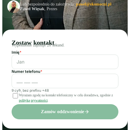
Lub bezpośrednio do założyciela:
pawel@ekomocni.pl
·
Paweł Więsak
, Prezes
Zostaw kontakt
Wypełnienie zajmuje 20 sekund.
Imię
*
Numer telefonu
*
9 cyfr, bez prefixu +48
Wyrażam zgodę na kontakt telefoniczny w celu doradztwa, zgodnie z
polityką prywatności
.
Zamów oddzwonienie