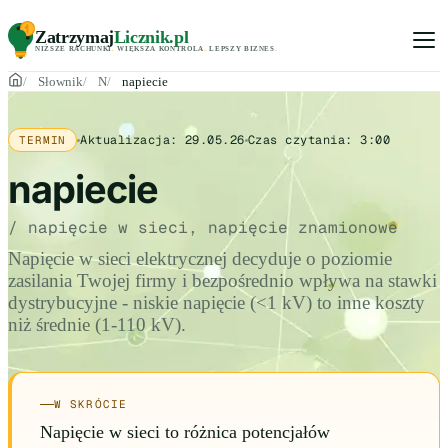
Zatrzymaj
Licznik
.pl
NIŻSZE RACHUNKI
.
WIĘKSZA KONTROLA
.
LEPSZY BIZNES
.
Słownik
N
napiecie
Aktualizacja:
29.05.26
Czas czytania:
3:00
TERMIN
napiecie
/ napięcie w sieci, napięcie znamionowe
Napięcie w sieci elektrycznej decyduje o poziomie
zasilania Twojej firmy i bezpośrednio wpływa na stawki
dystrybucyjne - niskie napięcie (<1 kV) to inne koszty
niż średnie (1-110 kV).
W SKRÓCIE
Napięcie w sieci to różnica potencjałów