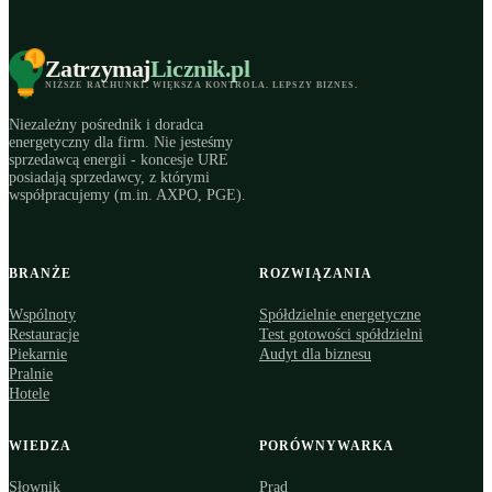
Zatrzymaj
Licznik
.pl
NIŻSZE RACHUNKI
.
WIĘKSZA KONTROLA
.
LEPSZY BIZNES
.
Niezależny pośrednik i doradca
energetyczny dla firm. Nie jesteśmy
sprzedawcą energii - koncesje URE
posiadają sprzedawcy, z którymi
współpracujemy (m.in. AXPO, PGE).
BRANŻE
ROZWIĄZANIA
Wspólnoty
Spółdzielnie energetyczne
Restauracje
Test gotowości spółdzielni
Piekarnie
Audyt dla biznesu
Pralnie
Hotele
WIEDZA
PORÓWNYWARKA
Słownik
Prąd