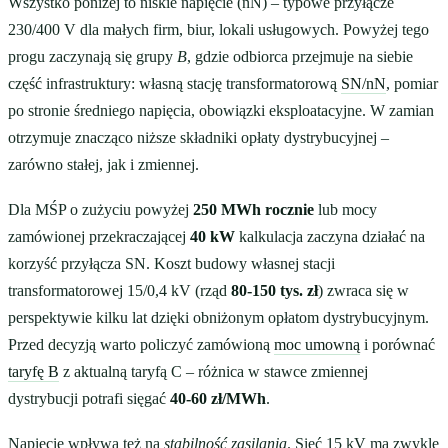
Wszystko poniżej to niskie napięcie (nN) – typowe przyłącze
230/400 V dla małych firm, biur, lokali usługowych. Powyżej tego
progu zaczynają się grupy
B
, gdzie odbiorca przejmuje na siebie
część infrastruktury: własną stację transformatorową
SN/nN
, pomiar
po stronie średniego napięcia, obowiązki eksploatacyjne. W zamian
otrzymuje znacząco niższe składniki opłaty dystrybucyjnej –
zarówno stałej, jak i zmiennej.
Dla MŚP o zużyciu powyżej
250 MWh rocznie
lub mocy
zamówionej przekraczającej
40 kW
kalkulacja zaczyna działać na
korzyść przyłącza SN. Koszt budowy własnej stacji
transformatorowej 15/0,4 kV (rząd
80-150 tys. zł
) zwraca się w
perspektywie kilku lat dzięki obniżonym opłatom dystrybucyjnym.
Przed decyzją warto policzyć zamówioną
moc umowną
i porównać
taryfę B
z aktualną taryfą C – różnica w stawce zmiennej
dystrybucji potrafi sięgać
40-60 zł/MWh
.
Napięcie wpływa też na
stabilność zasilania
. Sieć 15 kV ma zwykle