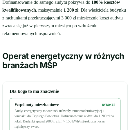
Dofinansowanie do samego audytu pokrywa do
100% kosztów
kwalifikowanych
, maksymalnie
1 200 zł
. Dla właściciela budynku
z rachunkami przekraczającymi 3 000 zł miesięcznie koszt audytu
zwraca się już w pierwszym miesiącu po wdrożeniu
rekomendowanych usprawnień.
Operat energetyczny w różnych
branżach MŚP
Dla kogo to ma znaczenie
Wspólnoty mieszkaniowe
WYSOKIE
Audyt energetyczny to warunek uchwały termomodernizacyjnej i
wniosku do Czystego Powietrza. Dofinansowanie audytu do 1 200 zł na
lokal. Budynki sprzed 2008 r. z EP > 150 kWh/m2/rok przynoszą
największy zwrot.