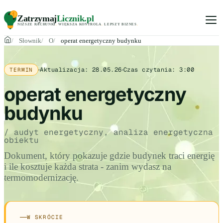
Zatrzymaj
Licznik
.pl
NIŻSZE RACHUNKI
.
WIĘKSZA KONTROLA
.
LEPSZY BIZNES
.
Słownik
O
operat energetyczny budynku
Aktualizacja:
28.05.26
Czas czytania:
3:00
TERMIN
operat energetyczny
budynku
/ audyt energetyczny, analiza energetyczna
obiektu
Dokument, który pokazuje gdzie budynek traci energię
i ile kosztuje każda strata - zanim wydasz na
termomodernizację.
W SKRÓCIE