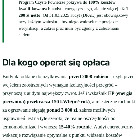
Program Czyste Powietrze pokrywa do
100% kosztów
kwalifikowanych
audytu energetycznego, ale nie więcej niż
1
200 zł netto
. Od 31.03.2025 audyt (DPAE) jest obowiązkowy
przy każdym wniosku – bez niego wniosek nie przejdzie
weryfikacji, a zakres prac musi być zgodny z zaleceniami
audytu.
Dla kogo operat się opłaca
Budynki oddane do użytkowania
przed 2008 rokiem
– czyli przed
wejściem zaostrzonych wymagań izolacyjności przegród –
przynoszą z audytu największy zwrot. Jeśli wskaźnik
EP (energia
pierwotna) przekracza 150 kWh/(m²·rok)
, a miesięczne rachunki
za ogrzewanie sięgają
ponad 3 000 zł
, zakres możliwych
usprawnień jest na tyle szeroki, że realne oszczędności po
termomodernizacji wynoszą
15-40% rocznie
. Audyt energetyczny
wskazuje rozwiązanie optymalne z punktu widzenia kosztów