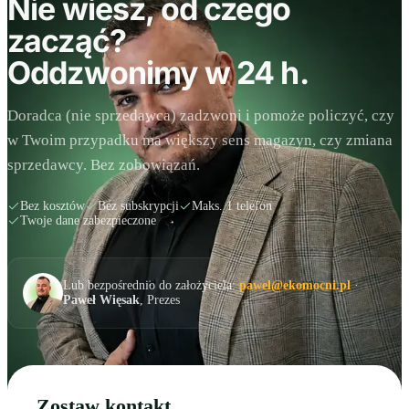
Nie wiesz, od czego
zacząć?
Oddzwonimy w 24 h.
Doradca (nie sprzedawca) zadzwoni i pomoże policzyć, czy
w Twoim przypadku ma większy sens magazyn, czy zmiana
sprzedawcy. Bez zobowiązań.
Bez kosztów
Bez subskrypcji
Maks. 1 telefon
Twoje dane zabezpieczone
Lub bezpośrednio do założyciela:
pawel@ekomocni.pl
·
Paweł Więsak
, Prezes
Zostaw kontakt