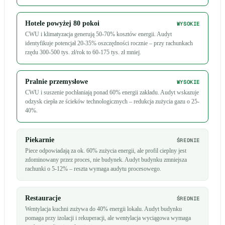
Hotele powyżej 80 pokoi
WYSOKIE
CWU i klimatyzacja generują 50-70% kosztów energii. Audyt
identyfikuje potencjał 20-35% oszczędności rocznie – przy rachunkach
rzędu 300-500 tys. zł/rok to 60-175 tys. zł mniej.
Pralnie przemysłowe
WYSOKIE
CWU i suszenie pochłaniają ponad 60% energii zakładu. Audyt wskazuje
odzysk ciepła ze ścieków technologicznych – redukcja zużycia gazu o 25-
40%.
Piekarnie
ŚREDNIE
Piece odpowiadają za ok. 60% zużycia energii, ale profil cieplny jest
zdominowany przez proces, nie budynek. Audyt budynku zmniejsza
rachunki o 5-12% – reszta wymaga audytu procesowego.
Restauracje
ŚREDNIE
Wentylacja kuchni zużywa do 40% energii lokalu. Audyt budynku
pomaga przy izolacji i rekuperacji, ale wentylacja wyciągowa wymaga