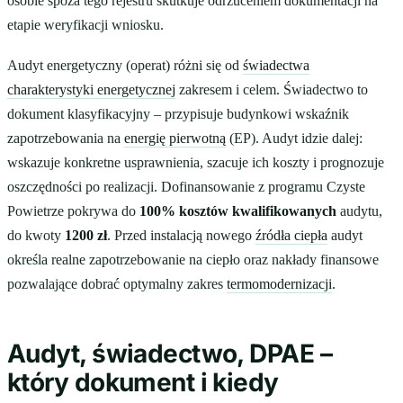
osobie spoza tego rejestru skutkuje odrzuceniem dokumentacji na
etapie weryfikacji wniosku.
Audyt energetyczny (operat) różni się od
świadectwa
charakterystyki energetycznej
zakresem i celem. Świadectwo to
dokument klasyfikacyjny – przypisuje budynkowi wskaźnik
zapotrzebowania na
energię pierwotną
(EP). Audyt idzie dalej:
wskazuje konkretne usprawnienia, szacuje ich koszty i prognozuje
oszczędności po realizacji. Dofinansowanie z programu Czyste
Powietrze pokrywa do
100% kosztów kwalifikowanych
audytu,
do kwoty
1200 zł
. Przed instalacją nowego
źródła ciepła
audyt
określa realne zapotrzebowanie na ciepło oraz nakłady finansowe
pozwalające dobrać optymalny zakres
termomodernizacji
.
Audyt, świadectwo, DPAE –
który dokument i kiedy