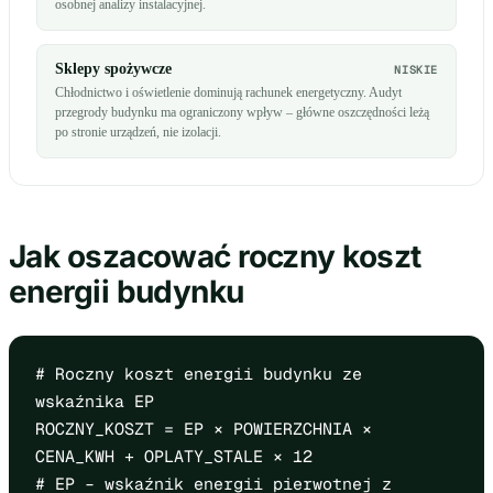
osobnej analizy instalacyjnej.
Sklepy spożywcze
NISKIE
Chłodnictwo i oświetlenie dominują rachunek energetyczny. Audyt
przegrody budynku ma ograniczony wpływ – główne oszczędności leżą
po stronie urządzeń, nie izolacji.
Jak oszacować roczny koszt
energii budynku
# Roczny koszt energii budynku ze
wskaźnika EP
ROCZNY_KOSZT = EP × POWIERZCHNIA ×
CENA_KWH + OPLATY_STALE × 12
# EP – wskaźnik energii pierwotnej z