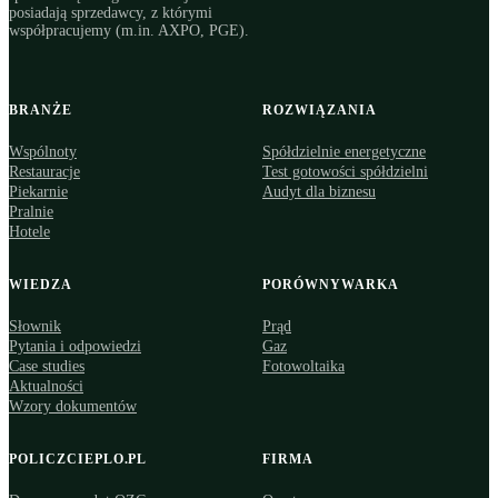
posiadają sprzedawcy, z którymi
współpracujemy (m.in. AXPO, PGE).
BRANŻE
ROZWIĄZANIA
Wspólnoty
Spółdzielnie energetyczne
Restauracje
Test gotowości spółdzielni
Piekarnie
Audyt dla biznesu
Pralnie
Hotele
WIEDZA
PORÓWNYWARKA
Słownik
Prąd
Pytania i odpowiedzi
Gaz
Case studies
Fotowoltaika
Aktualności
Wzory dokumentów
POLICZCIEPLO.PL
FIRMA