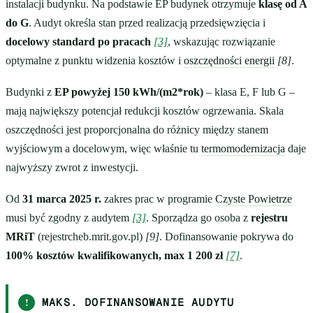
instalacji budynku. Na podstawie EP budynek otrzymuje
klasę od A
do G
. Audyt określa stan przed realizacją przedsięwzięcia i
docelowy standard po pracach
[3]
, wskazując rozwiązanie
optymalne z punktu widzenia kosztów i
oszczędności energii
[8]
.
Budynki z
EP powyżej 150 kWh/(m2*rok)
– klasa E, F lub G –
mają największy potencjał redukcji kosztów ogrzewania. Skala
oszczędności jest proporcjonalna do różnicy między stanem
wyjściowym a docelowym, więc właśnie tu
termomodernizacja
daje
najwyższy zwrot z inwestycji.
Od
31 marca 2025 r.
zakres prac w programie
Czyste Powietrze
musi być zgodny z audytem
[3]
. Sporządza go osoba z
rejestru
MRiT
(rejestrcheb.mrit.gov.pl)
[9]
. Dofinansowanie pokrywa do
100% kosztów kwalifikowanych, max 1 200 zł
[7]
.
!
MAKS. DOFINANSOWANIE AUDYTU