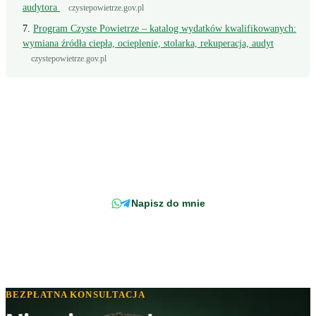
audytora
czystepowietrze.gov.pl
Program Czyste Powietrze – katalog wydatków kwalifikowanych:
wymiana źródła ciepła, ocieplenie, stolarka, rekuperacja, audyt
czystepowietrze.gov.pl
Wciąż masz pytanie?
Napisz wprost do doradcy - odpowiemy z konkretem, w odniesieniu do
Twojej faktury.
Napisz do mnie
BEZPŁATNA KONSULTACJA