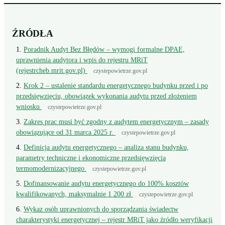
ŹRÓDŁA
Poradnik Audyt Bez Błędów – wymogi formalne DPAE,
uprawnienia audytora i wpis do rejestru MRiT
(rejestrcheb.mrit.gov.pl)
czystepowietrze.gov.pl
Krok 2 – ustalenie standardu energetycznego budynku przed i po
przedsięwzięciu, obowiązek wykonania audytu przed złożeniem
wniosku
czystepowietrze.gov.pl
Zakres prac musi być zgodny z audytem energetycznym – zasady
obowiązujące od 31 marca 2025 r.
czystepowietrze.gov.pl
Definicja audytu energetycznego – analiza stanu budynku,
parametry techniczne i ekonomiczne przedsięwzięcia
termomodernizacyjnego
czystepowietrze.gov.pl
Dofinansowanie audytu energetycznego do 100% kosztów
kwalifikowanych, maksymalnie 1 200 zł
czystepowietrze.gov.pl
Wykaz osób uprawnionych do sporządzania świadectw
charakterystyki energetycznej – rejestr MRiT jako źródło weryfikacji