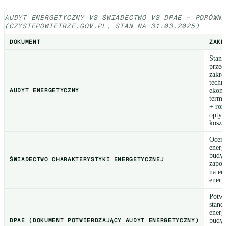
AUDYT ENERGETYCZNY VS ŚWIADECTWO VS DPAE – PORÓWN
(CZYSTEPOWIETRZE.GOV.PL, STAN NA 31.03.2025)
DOKUMENT
ZAKR
Stan 
przed
zakre
techn
AUDYT ENERGETYCZNY
ekon
termo
+ roz
optym
kosz
Ocena
energ
budyn
ŚWIADECTWO CHARAKTERYSTYKI ENERGETYCZNEJ
zapot
na en
energ
Potwi
stand
energ
DPAE (DOKUMENT POTWIERDZAJĄCY AUDYT ENERGETYCZNY)
budyn