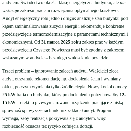
audytem. Świadectwo określa klasę energetyczną budynku, ale
nie
wskazuje
zakresu prac ani rozwiązania optymalnego kosztowo.
Audyt energetyczny robi jedno i drugie: analizuje stan budynku pod
kątem zminimalizowania zużycia energii i rekomenduje konkretne
przedsięwzięcie termomodernizacyjne z parametrami technicznymi i
ekonomicznymi. Od
31 marca 2025 roku
zakres prac w każdym
przedsięwzięciu Czystego Powietrza musi być zgodny z zakresem
wskazanym w audycie – bez niego wniosek nie przejdzie.
Trzeci problem – ignorowanie zaleceń audytu. Właściciel zleca
audyt, otrzymuje rekomendację np. docieplenia ścian i wymiany
okien, po czym wymienia tylko źródło ciepła. Nowy kocioł o mocy
25 kW
trafia do budynku, który po dociepleniu potrzebowałby
12-
15 kW
– efekt to przewymiarowane urządzenie pracujące z niską
sprawnością i wyższe rachunki niż zakładał audyt. Program
wymaga, żeby realizacja pokrywała się z audytem, więc
rozbieżność oznacza też ryzyko cofnięcia dotacji.