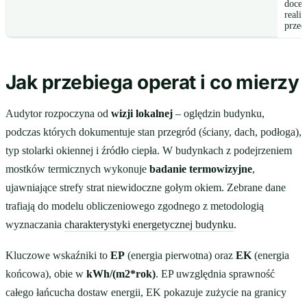
docel
realiz
przed
Jak przebiega operat i co mierzy
Audytor rozpoczyna od
wizji lokalnej
– oględzin budynku,
podczas których dokumentuje stan przegród (ściany, dach, podłoga),
typ stolarki okiennej i źródło ciepła. W budynkach z podejrzeniem
mostków termicznych wykonuje
badanie termowizyjne
,
ujawniające strefy strat niewidoczne gołym okiem. Zebrane dane
trafiają do modelu obliczeniowego zgodnego z metodologią
wyznaczania
charakterystyki energetycznej budynku
.
Kluczowe wskaźniki to
EP
(energia pierwotna) oraz
EK
(energia
końcowa), obie w
kWh/(m2*rok)
. EP uwzględnia sprawność
całego łańcucha dostaw energii, EK pokazuje zużycie na granicy