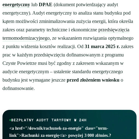
energetyczny
lub
DPAE
(dokument potwierdzający audyt
energetyczny). Audyt energetyczny to analiza stanu budynku pod
kątem możliwości zminimalizowania zużycia energii, która określa
zakres oraz parametry techniczne i ekonomiczne
przedsięwzięcia
termomodernizacyjnego
, ze wskazaniem rozwiązania optymalnego
z punktu widzenia kosztów realizacji. Od
31 marca 2025 r.
zakres
prac w każdym przedsięwzięciu dofinansowanym z programu
Czyste Powietrze musi być zgodny z zakresem wskazanym w
audycie energetycznym – ustalenie standardu energetycznego
budynku jest wymagane jeszcze
przed złożeniem wniosku
o
dofinansowanie.
BEZPŁATNY AUDYT TARYFOWY W 24H
<a href="/slownik/rachunek-za-energie" class="term-
link">Rachunki za energię</a> powyżej 3 000 zł/mies.?