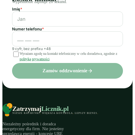
Wypełnienie zajmuje 20 sekund.
Imię
*
Numer telefonu
*
9 cyfr, bez prefixu +48
Wyrażam zgodę na kontakt telefoniczny w celu doradztwa, zgodnie z
polityką prywatności
.
Zamów oddzwonienie
Zatrzymaj
Licznik
.pl
NIŻSZE RACHUNKI
.
WIĘKSZA KONTROLA
.
LEPSZY BIZNES
.
Niezależny pośrednik i doradca
energetyczny dla firm. Nie jesteśmy
sprzedawcą energii - koncesje URE