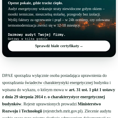
Operat pokaże, gdzie tracisz ciepło.
Audyt energetyczny wskazuje straty niewidoczne gołym okiem –
mostki termiczne, nieszczelną stolarkę, przegrody bez izolacji.
Wyślij faktury za ogrzewanie i prąd – w 24h ocenimy, czy celowana
termomodernizacja zwróci się w 12-18 miesięcy.
Darmowy audyt Twojej firmy.
Gotowy w kilka godzin
Sprawdź białe certyfikaty
→
DPAE sporządza wyłącznie osoba posiadająca uprawnienia do
sporządzania
świadectw charakterystyki energetycznej
budynku i
wpisana do wykazu, o którym mowa w
art. 31 ust. 1 pkt 1 ustawy
z dnia 29 sierpnia 2014 r.
o charakterystyce energetycznej
budynków
. Rejestr uprawnionych prowadzi
Ministerstwo
Rozwoju i Technologii
(rejestrcheb.mrit.gov.pl). Zlecenie audytu