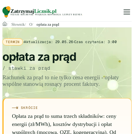
Zatrzymaj
Licznik
.pl
NIŻSZE RACHUNKI
.
WIĘKSZA KONTROLA
.
LEPSZY BIZNES
.
Słownik
O
opłata za prąd
Aktualizacja:
29.05.26
Czas czytania:
3:00
TERMIN
opłata za prąd
/ stawki za prąd
Rachunek za prąd to nie tylko cena energii - opłaty
wspólne stanowią rosnący procent faktury.
W SKRÓCIE
Opłata za prąd to suma trzech składników: ceny
energii (zł/MWh), kosztów dystrybucji i opłat
wspólnych (mocowa, OZE, kogeneracyjna). Od