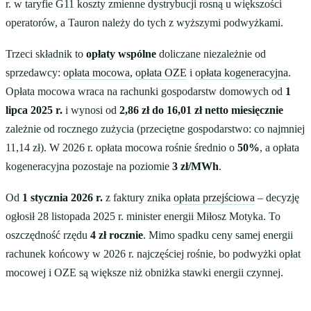
r. w taryfie G11 koszty zmienne dystrybucji rosną u większości
operatorów, a Tauron należy do tych z wyższymi podwyżkami.
Trzeci składnik to
opłaty wspólne
doliczane niezależnie od
sprzedawcy:
opłata mocowa
,
opłata OZE
i
opłata kogeneracyjna
.
Opłata mocowa wraca na rachunki gospodarstw domowych od
1
lipca 2025 r.
i wynosi od
2,86 zł do 16,01 zł netto miesięcznie
zależnie od rocznego zużycia (przeciętne gospodarstwo: co najmniej
11,14 zł). W 2026 r. opłata mocowa rośnie średnio o
50%
, a opłata
kogeneracyjna pozostaje na poziomie
3 zł/MWh
.
Od
1 stycznia 2026 r.
z faktury znika
opłata przejściowa
– decyzję
ogłosił 28 listopada 2025 r. minister energii Miłosz Motyka. To
oszczędność rzędu
4 zł rocznie
. Mimo spadku ceny samej energii
rachunek końcowy w 2026 r. najczęściej rośnie, bo podwyżki opłat
mocowej i OZE są większe niż obniżka stawki energii czynnej.