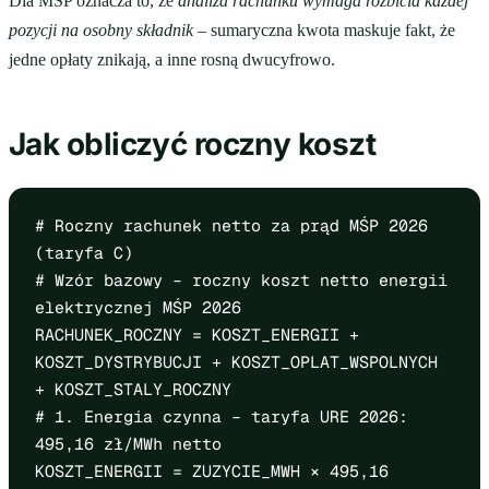
Dla MŚP oznacza to, że
analiza rachunku wymaga rozbicia każdej
pozycji na osobny składnik
– sumaryczna kwota maskuje fakt, że
jedne opłaty znikają, a inne rosną dwucyfrowo.
Jak obliczyć roczny koszt
# Roczny rachunek netto za prąd MŚP 2026
(taryfa C)
# Wzór bazowy – roczny koszt netto energii
elektrycznej MŚP 2026
RACHUNEK_ROCZNY = KOSZT_ENERGII +
KOSZT_DYSTRYBUCJI + KOSZT_OPLAT_WSPOLNYCH
+ KOSZT_STALY_ROCZNY
# 1. Energia czynna – taryfa URE 2026:
495,16 zł/MWh netto
KOSZT_ENERGII = ZUZYCIE_MWH × 495,16