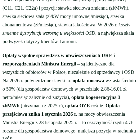
(C11, C21, C22a) i pozycji: stawka sieciowa zmienna (zł/MWh),
stawka sieciowa stała (zł/kW mocy umownej/miesiąc), stawka
abonamentowa (zł/miesiąc), stawka jakościowa. W 2026 r.
koszty
zmienne dystrybucji wzrosną u większości OSD
, a największa skala
podwyżek dotyczy klientów Tauronu.
Opłaty wspólne sprawdzisz w obwieszczeniach URE i
rozporządzeniach Ministra Energii
– są identyczne dla
wszystkich odbiorców w Polsce, niezależnie od sprzedawcy i OSD.
Na 2026 r. potwierdzone stawki to:
opłata mocowa
wzrasta średnio
o 50% (dla gospodarstw domowych w przedziale 2,86-16,01 zł
netto/miesiąc zależnie od zużycia),
opłata kogeneracyjna 3
zł/MWh
(utrzymana z 2025 r.),
opłata OZE
rośnie.
Opłata
przejściowa znika 1 stycznia 2026 r.
na mocy obwieszczenia
Ministra Energii z 28 listopada 2025 r. – to oszczędność rzędu 4 zł
rocznie dla gospodarstwa domowego, mniejsza pozycja w rachunku