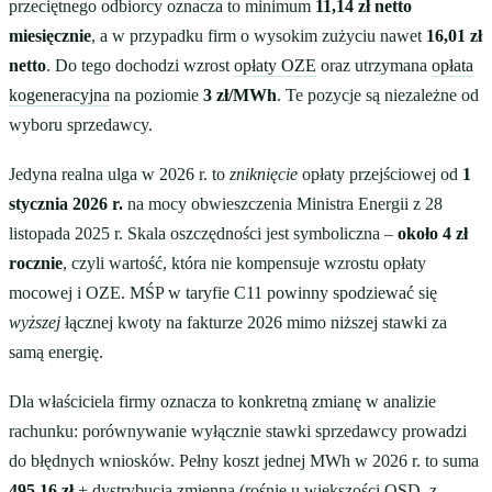
przeciętnego odbiorcy oznacza to minimum
11,14 zł netto
miesięcznie
, a w przypadku firm o wysokim zużyciu nawet
16,01 zł
netto
. Do tego dochodzi wzrost
opłaty OZE
oraz utrzymana
opłata
kogeneracyjna
na poziomie
3 zł/MWh
. Te pozycje są niezależne od
wyboru sprzedawcy.
Jedyna realna ulga w 2026 r. to
zniknięcie
opłaty przejściowej od
1
stycznia 2026 r.
na mocy obwieszczenia Ministra Energii z 28
listopada 2025 r. Skala oszczędności jest symboliczna –
około 4 zł
rocznie
, czyli wartość, która nie kompensuje wzrostu opłaty
mocowej i OZE. MŚP w taryfie C11 powinny spodziewać się
wyższej
łącznej kwoty na fakturze 2026 mimo niższej stawki za
samą energię.
Dla właściciela firmy oznacza to konkretną zmianę w analizie
rachunku: porównywanie wyłącznie stawki sprzedawcy prowadzi
do błędnych wniosków. Pełny koszt jednej MWh w 2026 r. to suma
495,16 zł
+ dystrybucja zmienna (rośnie u większości OSD, z