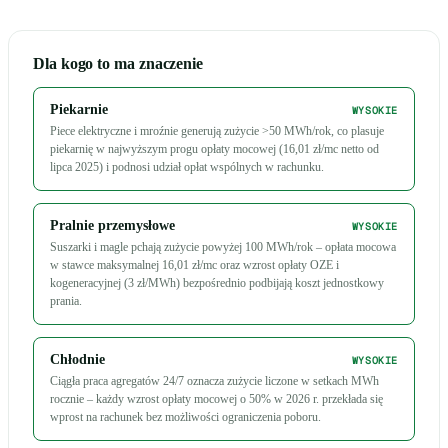
Dla kogo to ma znaczenie
Piekarnie
WYSOKIE
Piece elektryczne i mroźnie generują zużycie >50 MWh/rok, co plasuje
piekarnię w najwyższym progu opłaty mocowej (16,01 zł/mc netto od
lipca 2025) i podnosi udział opłat wspólnych w rachunku.
Pralnie przemysłowe
WYSOKIE
Suszarki i magle pchają zużycie powyżej 100 MWh/rok – opłata mocowa
w stawce maksymalnej 16,01 zł/mc oraz wzrost opłaty OZE i
kogeneracyjnej (3 zł/MWh) bezpośrednio podbijają koszt jednostkowy
prania.
Chłodnie
WYSOKIE
Ciągła praca agregatów 24/7 oznacza zużycie liczone w setkach MWh
rocznie – każdy wzrost opłaty mocowej o 50% w 2026 r. przekłada się
wprost na rachunek bez możliwości ograniczenia poboru.