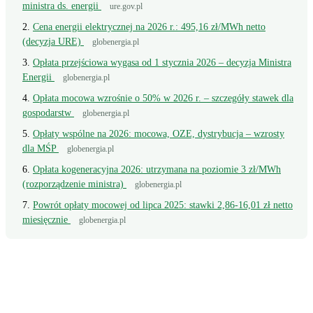
ministra ds. energii
ure.gov.pl
Cena energii elektrycznej na 2026 r.: 495,16 zł/MWh netto
(decyzja URE)
globenergia.pl
Opłata przejściowa wygasa od 1 stycznia 2026 – decyzja Ministra
Energii
globenergia.pl
Opłata mocowa wzrośnie o 50% w 2026 r. – szczegóły stawek dla
gospodarstw
globenergia.pl
Opłaty wspólne na 2026: mocowa, OZE, dystrybucja – wzrosty
dla MŚP
globenergia.pl
Opłata kogeneracyjna 2026: utrzymana na poziomie 3 zł/MWh
(rozporządzenie ministra)
globenergia.pl
Powrót opłaty mocowej od lipca 2025: stawki 2,86-16,01 zł netto
miesięcznie
globenergia.pl
Wciąż masz pytanie?