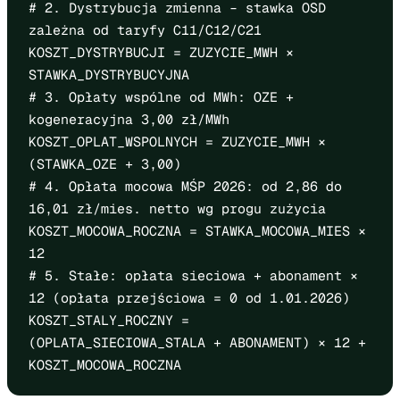
# 2. Dystrybucja zmienna – stawka OSD
zależna od taryfy C11/C12/C21
KOSZT_DYSTRYBUCJI = ZUZYCIE_MWH ×
STAWKA_DYSTRYBUCYJNA
# 3. Opłaty wspólne od MWh: OZE +
kogeneracyjna 3,00 zł/MWh
KOSZT_OPLAT_WSPOLNYCH = ZUZYCIE_MWH ×
(STAWKA_OZE + 3,00)
# 4. Opłata mocowa MŚP 2026: od 2,86 do
16,01 zł/mies. netto wg progu zużycia
KOSZT_MOCOWA_ROCZNA = STAWKA_MOCOWA_MIES ×
12
# 5. Stałe: opłata sieciowa + abonament ×
12 (opłata przejściowa = 0 od 1.01.2026)
KOSZT_STALY_ROCZNY =
(OPLATA_SIECIOWA_STALA + ABONAMENT) × 12 +
KOSZT_MOCOWA_ROCZNA