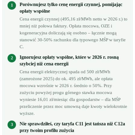
Porównujesz tylko cenę energii czynnej, pomijając
opłaty wspólne
Cena energii czynnej (495,16 zł/MWh netto w 2026 r.) to
mniej niż połowa faktury. Opłata mocowa, OZE i
kogeneracyjna doliczają się osobno – łącznie mogą
stanowić 30-50% rachunku dla typowego MŚP w taryfie
C.
Ignorujesz opłaty wspólne, które w 2026 r. rosną
szybciej niż cena energii
Cena energii elektrycznej spada od 500 zł/MWh
(zamrożone 2025) do ok. 495 zł/MWh, ale opłata
mocowa wzrośnie w 2026 r. średnio o 50%. Przy
zużyciu powyżej progu górnego stawka mocowa
wyniesie 16,01 zł/miesiąc dla gospodarstw – dla MŚP
przeliczenie przez moc umowną daje kwoty wielokrotnie
wyższe.
Nie sprawdziłeś, czy taryfa C11 jest tańsza niż C12a
przy twoim profilu zużycia