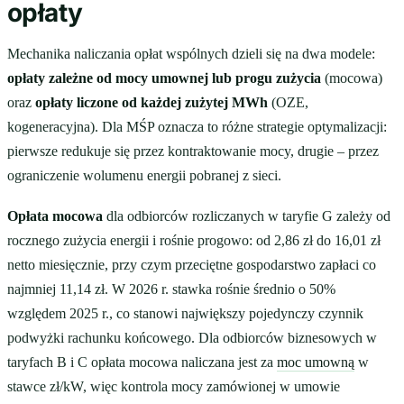
opłaty
Mechanika naliczania opłat wspólnych dzieli się na dwa modele:
opłaty zależne od mocy umownej lub progu zużycia
(mocowa)
oraz
opłaty liczone od każdej zużytej MWh
(OZE,
kogeneracyjna). Dla MŚP oznacza to różne strategie optymalizacji:
pierwsze redukuje się przez kontraktowanie mocy, drugie – przez
ograniczenie wolumenu energii pobranej z sieci.
Opłata mocowa
dla odbiorców rozliczanych w taryfie G zależy od
rocznego zużycia energii i rośnie progowo: od 2,86 zł do 16,01 zł
netto miesięcznie, przy czym przeciętne gospodarstwo zapłaci co
najmniej 11,14 zł. W 2026 r. stawka rośnie średnio o 50%
względem 2025 r., co stanowi największy pojedynczy czynnik
podwyżki rachunku końcowego. Dla odbiorców biznesowych w
taryfach B i C opłata mocowa naliczana jest za
moc umowną
w
stawce zł/kW, więc kontrola mocy zamówionej w umowie