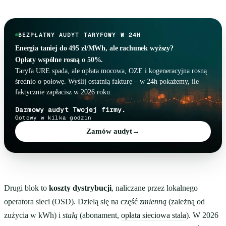
BEZPŁATNY AUDYT TARYFOWY W 24H
Energia taniej do 495 zł/MWh, ale rachunek wyższy?
Opłaty wspólne rosną o 50%.
Taryfa URE spada, ale opłata mocowa, OZE i kogeneracyjna rosną
średnio o połowę. Wyślij ostatnią fakturę – w 24h pokażemy, ile
faktycznie zapłacisz w 2026 roku.
Darmowy audyt Twojej firmy.
Gotowy w kilka godzin
Zamów audyt
→
Drugi blok to
koszty dystrybucji
, naliczane przez lokalnego
operatora sieci (OSD). Dzielą się na część
zmienną
(zależną od
zużycia w kWh) i
stałą
(abonament,
opłata sieciowa stała
). W 2026