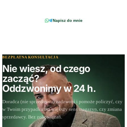
Napisz wprost do doradcy - odpowiemy z konkretem, w odniesieniu do
Twojej faktury.
Napisz do mnie
BEZPŁATNA KONSULTACJA
Nie wiesz, od czego
zacząć?
Oddzwonimy w 24 h.
Doradca (nie sprzedawca) zadzwoni i pomoże policzyć, czy
w Twoim przypadku ma większy sens magazyn, czy zmiana
sprzedawcy. Bez zobowiązań.