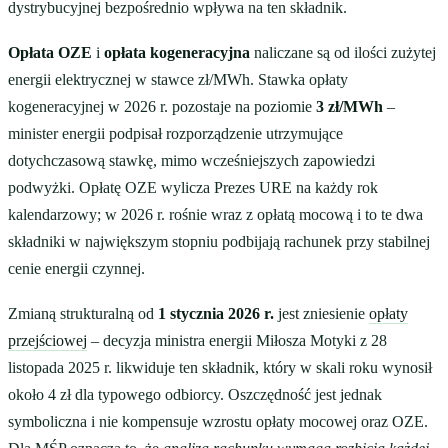
dystrybucyjnej bezpośrednio wpływa na ten składnik.
Opłata OZE
i
opłata kogeneracyjna
naliczane są od ilości zużytej
energii elektrycznej w stawce zł/MWh. Stawka opłaty
kogeneracyjnej w 2026 r. pozostaje na poziomie
3 zł/MWh
–
minister energii podpisał rozporządzenie utrzymujące
dotychczasową stawkę, mimo wcześniejszych zapowiedzi
podwyżki. Opłatę OZE wylicza Prezes URE na każdy rok
kalendarzowy; w 2026 r. rośnie wraz z opłatą mocową i to te dwa
składniki w największym stopniu podbijają rachunek przy stabilnej
cenie energii czynnej.
Zmianą strukturalną od
1 stycznia 2026 r.
jest zniesienie
opłaty
przejściowej
– decyzja ministra energii Miłosza Motyki z 28
listopada 2025 r. likwiduje ten składnik, który w skali roku wynosił
około 4 zł dla typowego odbiorcy. Oszczędność jest jednak
symboliczna i nie kompensuje wzrostu opłaty mocowej oraz OZE.