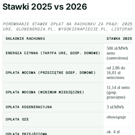
Stawki 2025 vs 2026
PORÓWNANIE STAWEK OPŁAT NA RACHUNKU ZA PRĄD: 2025
URE, GLOBENERGIA.PL, WYSOKIENAPIECIE.PL, LISTOPAD
SKŁADNIK RACHUNKU
STAWKA 2025
500 zł/MWh
ENERGIA CZYNNA (TARYFA URE, GOSP. DOMOWE)
netto
(zamrożona)
od 2,86 do
OPŁATA MOCOWA (PRZECIĘTNE GOSP. DOMOWE)
16,01 zł
netto/mies.
11,14 zł netto
OPŁATA MOCOWA (MINIMUM MIESIĘCZNE)
(gosp.
przeciętne)
OPŁATA KOGENERACYJNA
3 zł/MWh
obowiązuje
OPŁATA OZE
ok. 4 zł
OPŁATA PRZEJŚCIOWA