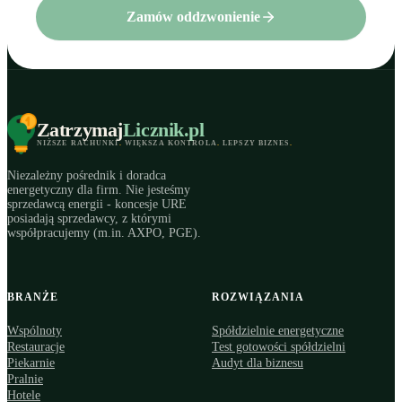
Zamów oddzwonienie
Zatrzymaj
Licznik
.pl
NIŻSZE RACHUNKI
.
WIĘKSZA KONTROLA
.
LEPSZY BIZNES
.
Niezależny pośrednik i doradca
energetyczny dla firm. Nie jesteśmy
sprzedawcą energii - koncesje URE
posiadają sprzedawcy, z którymi
współpracujemy (m.in. AXPO, PGE).
BRANŻE
ROZWIĄZANIA
Wspólnoty
Spółdzielnie energetyczne
Restauracje
Test gotowości spółdzielni
Piekarnie
Audyt dla biznesu
Pralnie
Hotele