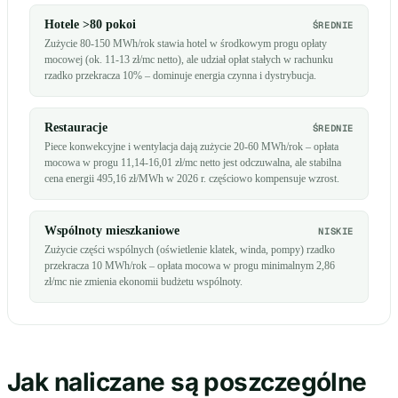
Hotele >80 pokoi
ŚREDNIE
Zużycie 80-150 MWh/rok stawia hotel w środkowym progu opłaty
mocowej (ok. 11-13 zł/mc netto), ale udział opłat stałych w rachunku
rzadko przekracza 10% – dominuje energia czynna i dystrybucja.
Restauracje
ŚREDNIE
Piece konwekcyjne i wentylacja dają zużycie 20-60 MWh/rok – opłata
mocowa w progu 11,14-16,01 zł/mc netto jest odczuwalna, ale stabilna
cena energii 495,16 zł/MWh w 2026 r. częściowo kompensuje wzrost.
Wspólnoty mieszkaniowe
NISKIE
Zużycie części wspólnych (oświetlenie klatek, winda, pompy) rzadko
przekracza 10 MWh/rok – opłata mocowa w progu minimalnym 2,86
zł/mc nie zmienia ekonomii budżetu wspólnoty.
Jak naliczane są poszczególne