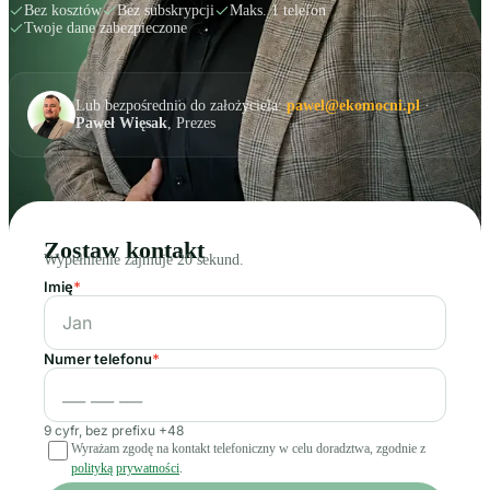
Bez kosztów
Bez subskrypcji
Maks. 1 telefon
Twoje dane zabezpieczone
Lub bezpośrednio do założyciela:
pawel@ekomocni.pl
·
Paweł Więsak
, Prezes
Zostaw kontakt
Wypełnienie zajmuje 20 sekund.
Imię
*
Numer telefonu
*
9 cyfr, bez prefixu +48
Wyrażam zgodę na kontakt telefoniczny w celu doradztwa, zgodnie z
polityką prywatności
.