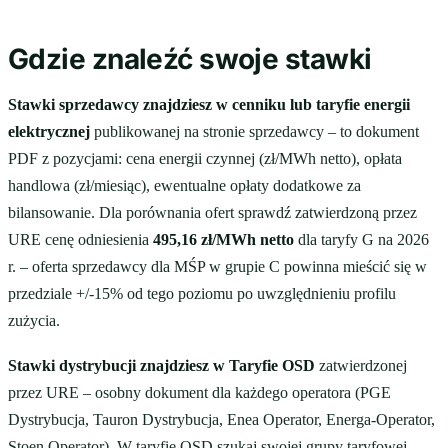
Gdzie znaleźć swoje stawki
Stawki sprzedawcy znajdziesz w cenniku lub taryfie energii
elektrycznej
publikowanej na stronie sprzedawcy – to dokument
PDF z pozycjami: cena energii czynnej (zł/MWh netto), opłata
handlowa (zł/miesiąc), ewentualne opłaty dodatkowe za
bilansowanie. Dla porównania ofert sprawdź zatwierdzoną przez
URE cenę odniesienia
495,16 zł/MWh netto
dla taryfy G na 2026
r. – oferta sprzedawcy dla MŚP w grupie C powinna mieścić się w
przedziale +/-15% od tego poziomu po uwzględnieniu profilu
zużycia.
Stawki dystrybucji znajdziesz w Taryfie OSD
zatwierdzonej
przez URE – osobny dokument dla każdego operatora (PGE
Dystrybucja, Tauron Dystrybucja, Enea Operator, Energa-Operator,
Stoen Operator). W taryfie OSD szukaj swojej grupy taryfowej