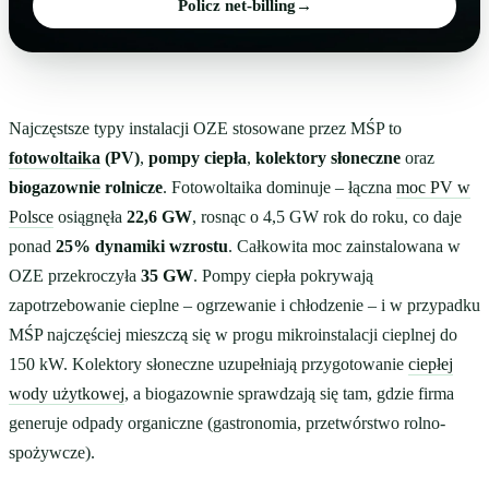
Policz net-billing
→
Najczęstsze typy instalacji OZE stosowane przez MŚP to
fotowoltaika
(PV)
,
pompy ciepła
,
kolektory słoneczne
oraz
biogazownie rolnicze
. Fotowoltaika dominuje – łączna
moc PV w
Polsce
osiągnęła
22,6 GW
, rosnąc o 4,5 GW rok do roku, co daje
ponad
25% dynamiki wzrostu
. Całkowita moc zainstalowana w
OZE przekroczyła
35 GW
. Pompy ciepła pokrywają
zapotrzebowanie cieplne – ogrzewanie i chłodzenie – i w przypadku
MŚP najczęściej mieszczą się w progu mikroinstalacji cieplnej do
150 kW. Kolektory słoneczne uzupełniają przygotowanie
ciepłej
wody użytkowej
, a biogazownie sprawdzają się tam, gdzie firma
generuje odpady organiczne (gastronomia, przetwórstwo rolno-
spożywcze).