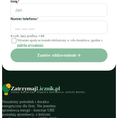
Imię
*
Numer telefonu
*
9 cyfr, bez prefixu +48
Wyrażam zgodę na kontakt telefoniczny w celu doradztwa, zgodnie z
polityką prywatności
.
Zamów oddzwonienie
Zatrzymaj
Licznik
.pl
NIŻSZE RACHUNKI
.
WIĘKSZA KONTROLA
.
LEPSZY BIZNES
.
Niezależny pośrednik i doradca
energetyczny dla firm. Nie jesteśmy
sprzedawcą energii - koncesje URE
posiadają sprzedawcy, z którymi