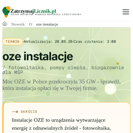
Zatrzymaj
Licznik
.pl
NIŻSZE RACHUNKI
.
WIĘKSZA KONTROLA
.
LEPSZY BIZNES
.
Słownik
O
oze instalacje
Aktualizacja:
28.05.26
Czas czytania:
3:00
TERMIN
oze instalacje
/ fotowoltaika, pompy ciepła, biogazownie
dla MŚP
Moc OZE w Polsce przekroczyła 35 GW - sprawdź,
która instalacja opłaci się w Twojej firmie.
W SKRÓCIE
Instalacje OZE to urządzenia wytwarzające
energię z odnawialnych źródeł - fotowoltaika,