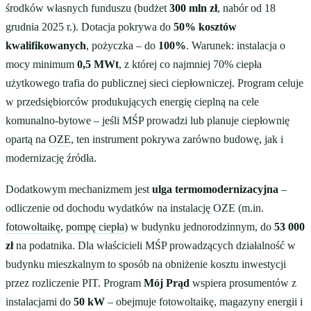
środków własnych funduszu (budżet
300 mln zł
, nabór od 18
grudnia 2025 r.). Dotacja pokrywa do
50% kosztów
kwalifikowanych
, pożyczka – do
100%
. Warunek: instalacja o
mocy minimum
0,5 MWt
, z której co najmniej 70% ciepła
użytkowego trafia do publicznej sieci ciepłowniczej. Program celuje
w przedsiębiorców produkujących energię cieplną na cele
komunalno-bytowe – jeśli MŚP prowadzi lub planuje ciepłownię
opartą na
OZE
, ten instrument pokrywa zarówno budowę, jak i
modernizację źródła.
Dodatkowym mechanizmem jest
ulga termomodernizacyjna
–
odliczenie od dochodu wydatków na instalację OZE (m.in.
fotowoltaikę
,
pompę ciepła
) w budynku jednorodzinnym, do
53 000
zł
na podatnika. Dla właścicieli MŚP prowadzących działalność w
budynku mieszkalnym to sposób na obniżenie kosztu inwestycji
przez rozliczenie PIT. Program
Mój Prąd
wspiera prosumentów z
instalacjami do
50 kW
– obejmuje fotowoltaikę, magazyny energii i