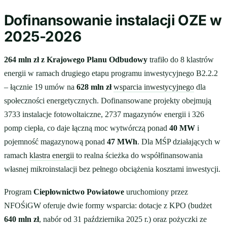
Dofinansowanie instalacji OZE w
2025-2026
264 mln zł z Krajowego Planu Odbudowy
trafiło do 8 klastrów
energii w ramach drugiego etapu programu inwestycyjnego B2.2.2
– łącznie 19 umów na
628 mln zł
wsparcia inwestycyjnego
dla
społeczności energetycznych. Dofinansowane projekty obejmują
3733 instalacje fotowoltaiczne, 2737 magazynów energii i 326
pomp ciepła, co daje łączną moc wytwórczą ponad
40 MW
i
pojemność magazynową ponad
47 MWh
. Dla MŚP działających w
ramach
klastra energii
to realna ścieżka do współfinansowania
własnej mikroinstalacji bez pełnego obciążenia kosztami inwestycji.
Program
Ciepłownictwo Powiatowe
uruchomiony przez
NFOŚiGW oferuje dwie formy wsparcia: dotacje z KPO (budżet
640 mln zł
, nabór od 31 października 2025 r.) oraz pożyczki ze