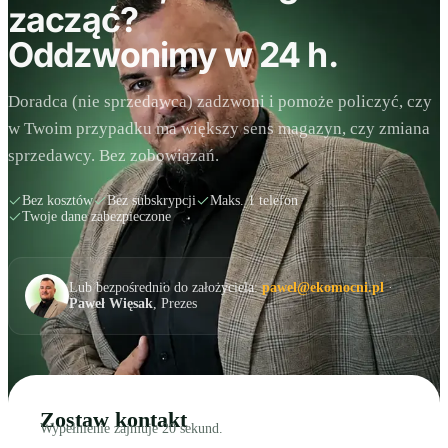
zacząć?
Oddzwonimy w 24 h.
Doradca (nie sprzedawca) zadzwoni i pomoże policzyć, czy
w Twoim przypadku ma większy sens magazyn, czy zmiana
sprzedawcy. Bez zobowiązań.
Bez kosztów
Bez subskrypcji
Maks. 1 telefon
Twoje dane zabezpieczone
Lub bezpośrednio do założyciela:
pawel@ekomocni.pl
·
Paweł Więsak
, Prezes
Zostaw kontakt
Wypełnienie zajmuje 20 sekund.