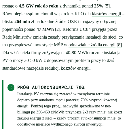
rosnąc o
4,5 GW rok do roku
z dynamiką ponad
25%
[5]
.
Równolegle rząd uruchomił wsparcie z KPO dla
klastrów energii
–
blisko
264 mln zł
na lokalne źródła OZE i magazyny o łącznej
pojemności ponad
47 MWh
[2]
. Reforma UC84 przyjęta przez
Radę Ministrów zmienia zasady przyłączania instalacji do sieci, co
ma przyspieszyć inwestycje MŚP w
odnawialne źródła energii
[8]
.
Dla właściciela firmy zużywającej 40-80 MWh rocznie instalacja
PV o mocy 30-50 kW z dopasowanym profilem pracy to dziś
standardowe narzędzie redukcji kosztów energii.
!
PRÓG AUTOKONSUMPCJI 70%
Instalacja PV zaczyna się zwracać w rozsądnym terminie
dopiero przy autokonsumpcji powyżej 70% wyprodukowanej
energii. Poniżej tego progu nadwyżki sprzedawane w net-
billingu po 350-450 zł/MWh przynoszą 2-3 razy mniej niż koszt
zakupu energii z sieci – każdy procent autokonsumpcji mniej to
dodatkowe miesiące wydłużonego zwrotu inwestycji.