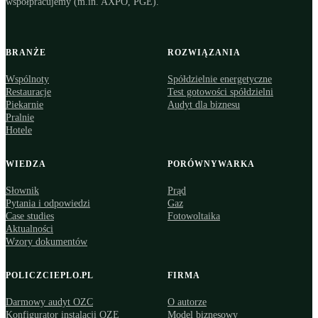
współpracujemy (m.in. AXPO, PGE).
BRANŻE
ROZWIĄZANIA
Wspólnoty
Spółdzielnie energetyczne
Restauracje
Test gotowości spółdzielni
Piekarnie
Audyt dla biznesu
Pralnie
Hotele
WIEDZA
PORÓWNYWARKA
Słownik
Prąd
Pytania i odpowiedzi
Gaz
Case studies
Fotowoltaika
Aktualności
Wzory dokumentów
POLICZCIEPLO.PL
FIRMA
Darmowy audyt OZC
O autorze
Konfigurator instalacji OZE
Model biznesowy