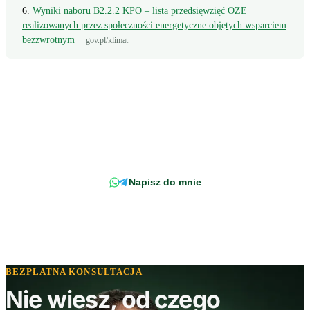
Wyniki naboru B2.2.2 KPO – lista przedsięwzięć OZE
realizowanych przez społeczności energetyczne objętych wsparciem
bezzwrotnym
gov.pl/klimat
Wciąż masz pytanie?
Napisz wprost do doradcy - odpowiemy z konkretem, w odniesieniu do
Twojej faktury.
Napisz do mnie
BEZPŁATNA KONSULTACJA
Nie wiesz, od czego