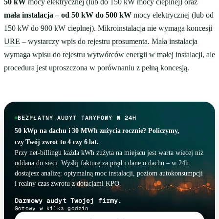
50 kW
mocy elektrycznej (lub do 150 kW mocy cieplnej) oraz
mała instalacja – od 50 kW do 500 kW
mocy elektrycznej (lub od
150 kW do 900 kW cieplnej). Mikroinstalacja nie wymaga koncesji
URE
– wystarczy wpis do rejestru
prosumenta
. Mała instalacja
wymaga wpisu do rejestru wytwórców energii w małej instalacji, ale
procedura jest uproszczona w porównaniu z pełną koncesją.
BEZPŁATNY AUDYT TARYFOWY W 24H
50 kWp na dachu i 30 MWh zużycia rocznie? Policzymy,
czy Twój zwrot to 4 czy 6 lat.
Przy net-billingu każda kWh zużyta na miejscu jest warta więcej niż
oddana do sieci. Wyślij fakturę za prąd i dane o dachu – w 24h
dostajesz analizę: optymalną moc instalacji, poziom autokonsumpcji
i realny czas zwrotu z dotacjami KPO.
Darmowy audyt Twojej firmy.
Gotowy w kilka godzin