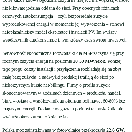
to, że każda kilowatogodzina zużyta na miejscu ma większą wartość
niż kilowatogodzina oddana do sieci. Przy obecnych różnicach
cenowych
autokonsumpcja
– czyli bezpośrednie zużycie
wyprodukowanej energii w momencie jej wytworzenia – stanowi
najopłacalniejszy model eksploatacji instalacji PV. Im wyższy
współczynnik autokonsumpcji, tym krótszy czas zwrotu inwestycji.
Sensowność ekonomiczna
fotowoltaiki
dla MŚP zaczyna się przy
rocznym zużyciu energii na poziomie
30-50 MWh/rok
. Poniżej
tego progu koszty instalacji i przyłączenia rozkładają się na zbyt
małą bazę zużycia, a nadwyżki produkcji trafiają do sieci po
niekorzystnym kursie net-billingu. Firmy o profilu zużycia
skoncentrowanym w godzinach dziennych – produkcja, handel,
biura – osiągają współczynnik autokonsumpcji nawet 60-80% bez
magazynu energii
. Dodanie magazynu podnosi ten wskaźnik, ale
wydłuża okres zwrotu o kolejne lata.
Polska moc zainstalowana w fotowoltaice przekroczyła
22,6 GW
,