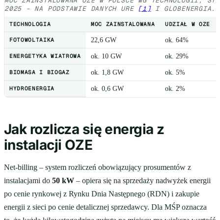
MOC ZAINSTALOWANA OZE W POLSCE WG TECHNOLOGII, ST
2025 – NA PODSTAWIE DANYCH URE
[1]
I GLOBENERGIA.
TECHNOLOGIA
MOC ZAINSTALOWANA
UDZIAŁ W OZE
FOTOWOLTAIKA
22,6 GW
ok. 64%
ENERGETYKA WIATROWA
ok. 10 GW
ok. 29%
BIOMASA I BIOGAZ
ok. 1,8 GW
ok. 5%
HYDROENERGIA
ok. 0,6 GW
ok. 2%
Jak rozlicza się energia z
instalacji OZE
Net-billing – system rozliczeń obowiązujący prosumentów z
instalacjami do
50 kW
– opiera się na sprzedaży nadwyżek energii
po cenie rynkowej z Rynku Dnia Następnego (RDN) i zakupie
energii z sieci po cenie detalicznej sprzedawcy. Dla MŚP oznacza