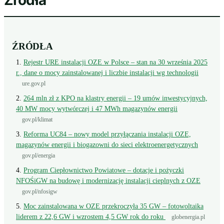
Źródła
ŹRÓDŁA
Rejestr URE instalacji OZE w Polsce – stan na 30 września 2025
r., dane o mocy zainstalowanej i liczbie instalacji wg technologii
ure.gov.pl
264 mln zł z KPO na klastry energii – 19 umów inwestycyjnych,
40 MW mocy wytwórczej i 47 MWh magazynów energii
gov.pl/klimat
Reforma UC84 – nowy model przyłączania instalacji OZE,
magazynów energii i biogazowni do sieci elektroenergetycznych
gov.pl/energia
Program Ciepłownictwo Powiatowe – dotacje i pożyczki
NFOŚiGW na budowę i modernizację instalacji cieplnych z OZE
gov.pl/nfosigw
Moc zainstalowana w OZE przekroczyła 35 GW – fotowoltaika
liderem z 22,6 GW i wzrostem 4,5 GW rok do roku
globenergia.pl