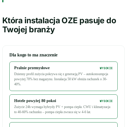
Która instalacja OZE pasuje do
Twojej branży
Dla kogo to ma znaczenie
Pralnie przemysłowe
WYSOKIE
Dzienny profil zużycia pokrywa się z generacją PV – autokonsumpcja
powyżej 70% bez magazynu. Instalacja 50 kW obniża rachunek o 30-
40%.
Hotele powyżej 80 pokoi
WYSOKIE
Zużycie 24h wymaga hybrydy PV + pompa ciepła. CWU i klimatyzacja
to 40-60% rachunku – pompa ciepła zwraca się w 4-6 lat.