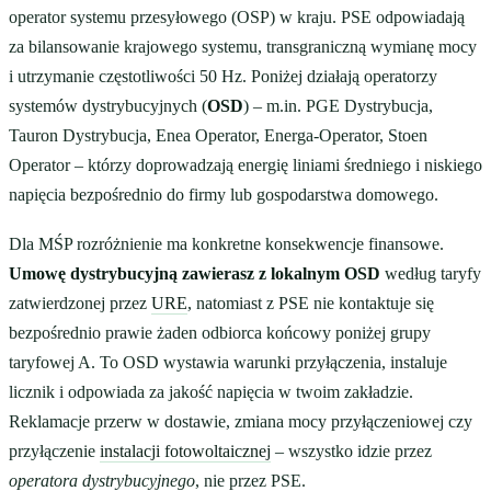
operator systemu przesyłowego (OSP) w kraju. PSE odpowiadają
za bilansowanie krajowego systemu, transgraniczną wymianę mocy
i utrzymanie częstotliwości 50 Hz. Poniżej działają operatorzy
systemów dystrybucyjnych (
OSD
) – m.in. PGE Dystrybucja,
Tauron Dystrybucja, Enea Operator, Energa-Operator, Stoen
Operator – którzy doprowadzają energię liniami średniego i niskiego
napięcia bezpośrednio do firmy lub gospodarstwa domowego.
Dla MŚP rozróżnienie ma konkretne konsekwencje finansowe.
Umowę dystrybucyjną zawierasz z lokalnym OSD
według taryfy
zatwierdzonej przez
URE
, natomiast z PSE nie kontaktuje się
bezpośrednio prawie żaden odbiorca końcowy poniżej grupy
taryfowej A. To OSD wystawia warunki przyłączenia, instaluje
licznik i odpowiada za jakość napięcia w twoim zakładzie.
Reklamacje przerw w dostawie, zmiana mocy przyłączeniowej czy
przyłączenie
instalacji fotowoltaicznej
– wszystko idzie przez
operatora dystrybucyjnego
, nie przez PSE.