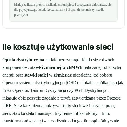
Mniejsza liczba przerw zasilania chroni piece i urządzenia chłodnicze, ale
dla pojedynczego lokalu koszt awarii (1-3 tys. zł) jest niższy niż dla
przemysłu.
Ile kosztuje użytkowanie sieci
Opłata dystrybucyjna
na fakturze za prąd składa się z dwóch
komponentów:
stawki zmiennej w zł/MWh
naliczanej od zużytej
energii oraz
stawki stałej w zł/miesiąc
niezależnej od poboru.
Operator systemu dystrybucyjnego (OSD) – lokalna spółka taka jak
Enea Operator, Tauron Dystrybucja czy PGE Dystrybucja –
inkasuje obie pozycje zgodnie z taryfą zatwierdzaną przez Prezesa
URE. Stawka zmienna pokrywa straty sieciowe i bieżącą pracę
sieci, stawka stała finansuje utrzymanie infrastruktury – linii,
transformatorów, stacji – niezależnie od tego, ile prądu faktycznie