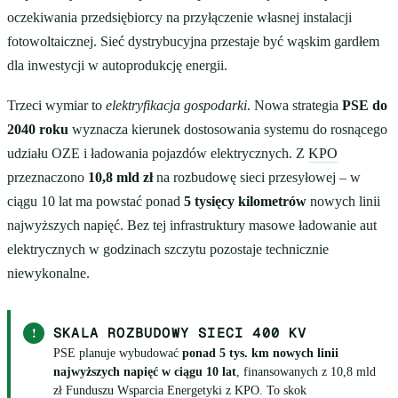
oczekiwania przedsiębiorcy na przyłączenie własnej instalacji
fotowoltaicznej. Sieć dystrybucyjna przestaje być wąskim gardłem
dla inwestycji w autoprodukcję energii.
Trzeci wymiar to
elektryfikacja gospodarki
. Nowa strategia
PSE do
2040 roku
wyznacza kierunek dostosowania systemu do rosnącego
udziału OZE i ładowania pojazdów elektrycznych. Z
KPO
przeznaczono
10,8 mld zł
na rozbudowę sieci przesyłowej – w
ciągu 10 lat ma powstać ponad
5 tysięcy kilometrów
nowych linii
najwyższych napięć. Bez tej infrastruktury masowe ładowanie aut
elektrycznych w godzinach szczytu pozostaje technicznie
niewykonalne.
!
SKALA ROZBUDOWY SIECI 400 KV
PSE planuje wybudować
ponad 5 tys. km nowych linii
najwyższych napięć w ciągu 10 lat
, finansowanych z 10,8 mld
zł Funduszu Wsparcia Energetyki z KPO. To skok