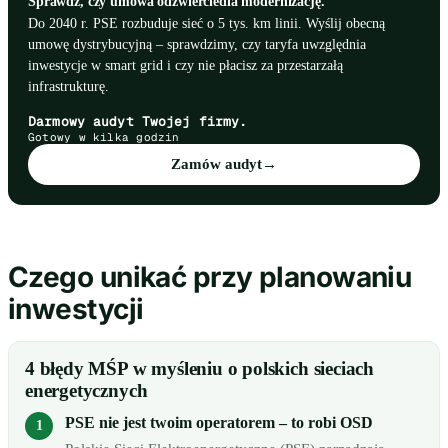
Sprawdź, czy umowa odzwierciedla modernizację.
Do 2040 r. PSE rozbuduje sieć o 5 tys. km linii. Wyślij obecną
umowę dystrybucyjną – sprawdzimy, czy taryfa uwzględnia
inwestycje w smart grid i czy nie płacisz za przestarzałą
infrastrukturę.
Darmowy audyt Twojej firmy.
Gotowy w kilka godzin
Zamów audyt
→
Czego unikać przy planowaniu
inwestycji
4 błędy MŚP w myśleniu o polskich sieciach
energetycznych
PSE nie jest twoim operatorem – to robi OSD