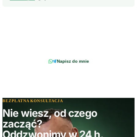
Wciąż masz pytanie?
Napisz wprost do doradcy - odpowiemy z konkretem, w odniesieniu do
Twojej faktury.
Napisz do mnie
BEZPŁATNA KONSULTACJA
Nie wiesz, od czego
zacząć?
Oddzwonimy w 24 h.