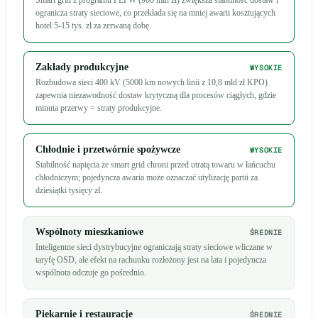
Smart grid z programu FEPW (900 mln zł) zwiększa stabilność dostaw i
ogranicza straty sieciowe, co przekłada się na mniej awarii kosztujących
hotel 5-15 tys. zł za zerwaną dobę.
Zakłady produkcyjne
WYSOKIE
Rozbudowa sieci 400 kV (5000 km nowych linii z 10,8 mld zł KPO)
zapewnia niezawodność dostaw krytyczną dla procesów ciągłych, gdzie
minuta przerwy = straty produkcyjne.
Chłodnie i przetwórnie spożywcze
WYSOKIE
Stabilność napięcia ze smart grid chroni przed utratą towaru w łańcuchu
chłodniczym; pojedyncza awaria może oznaczać utylizację partii za
dziesiątki tysięcy zł.
Wspólnoty mieszkaniowe
ŚREDNIE
Inteligentne sieci dystrybucyjne ograniczają straty sieciowe wliczane w
taryfę OSD, ale efekt na rachunku rozłożony jest na lata i pojedyncza
wspólnota odczuje go pośrednio.
Piekarnie i restauracje
ŚREDNIE