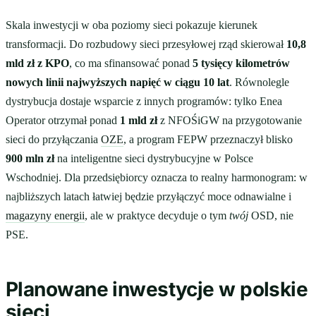
Skala inwestycji w oba poziomy sieci pokazuje kierunek
transformacji. Do rozbudowy sieci przesyłowej rząd skierował
10,8
mld zł z KPO
, co ma sfinansować ponad
5 tysięcy kilometrów
nowych linii najwyższych napięć w ciągu 10 lat
. Równolegle
dystrybucja dostaje wsparcie z innych programów: tylko Enea
Operator otrzymał ponad
1 mld zł
z NFOŚiGW na przygotowanie
sieci do przyłączania
OZE
, a program FEPW przeznaczył blisko
900 mln zł
na inteligentne sieci dystrybucyjne w Polsce
Wschodniej. Dla przedsiębiorcy oznacza to realny harmonogram: w
najbliższych latach łatwiej będzie przyłączyć moce odnawialne i
magazyny energii
, ale w praktyce decyduje o tym
twój
OSD, nie
PSE.
Planowane inwestycje w polskie
sieci