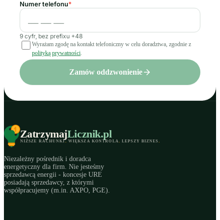
Numer telefonu
*
9 cyfr, bez prefixu +48
Wyrażam zgodę na kontakt telefoniczny w celu doradztwa, zgodnie z
polityką prywatności
.
Zamów oddzwonienie
Zatrzymaj
Licznik
.pl
NIŻSZE RACHUNKI
.
WIĘKSZA KONTROLA
.
LEPSZY BIZNES
.
Niezależny pośrednik i doradca
energetyczny dla firm. Nie jesteśmy
sprzedawcą energii - koncesje URE
posiadają sprzedawcy, z którymi
współpracujemy (m.in. AXPO, PGE).