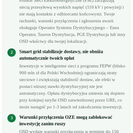
Polskie Sieci Elektroenergetyczne (PSE) zarządzają
siecią przesyłową wysokich napięć (110 kV i powyżej) i
nie mają kontaktu z odbiorcami końcowymi. Twoje
rachunki, warunki przyłączenia i zgłoszenia awarii
obsługuje Operator Systemu Dystrybucyjnego – Enea
Operator, Tauron Dystrybucja, PGE Dystrybucja lub inny
OSD właściwy dla twojej lokalizacji.
Smart grid stabilizuje dostawy, nie obniża
automatycznie twoich opłat
Inwestycje w inteligentne sieci z programu FEPW (blisko
900 mln zł dla Polski Wschodniej) ograniczają straty
sieciowe i zwiększają stabilność dostaw, ale efekt w
postaci niższej stawki dystrybucyjnej nie jest
automatyczny. Opłata dystrybucyjna zmienia się dopiero
przy kolejnej taryfie OSD zatwierdzonej przez URE, co
może nastąpić po 1-3 latach od zakończenia inwestycji.
Warunki przyłączenia OZE mogą zablokować
inwestycję zanim ruszy
OSD wydaje warunki przyłączenia w terminie do 150