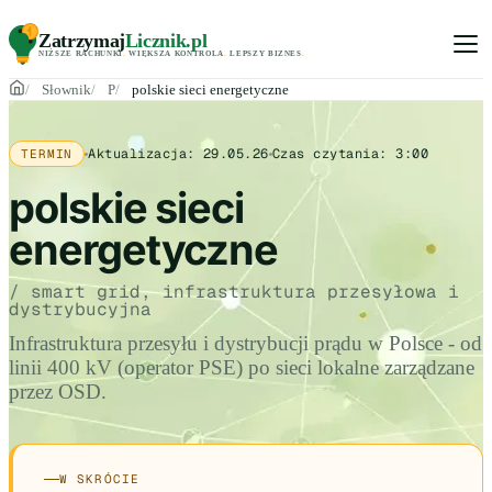
Zatrzymaj
Licznik
.pl
NIŻSZE RACHUNKI
.
WIĘKSZA KONTROLA
.
LEPSZY BIZNES
.
Słownik
P
polskie sieci energetyczne
Aktualizacja:
29.05.26
Czas czytania:
3:00
TERMIN
polskie sieci
energetyczne
/ smart grid, infrastruktura przesyłowa i
dystrybucyjna
Infrastruktura przesyłu i dystrybucji prądu w Polsce - od
linii 400 kV (operator PSE) po sieci lokalne zarządzane
przez OSD.
W SKRÓCIE