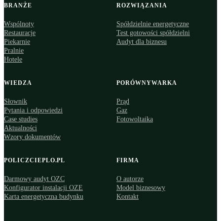
BRANŻE
ROZWIĄZANIA
Wspólnoty
Spółdzielnie energetyczne
Restauracje
Test gotowości spółdzielni
Piekarnie
Audyt dla biznesu
Pralnie
Hotele
WIEDZA
PORÓWNYWARKA
Słownik
Prąd
Pytania i odpowiedzi
Gaz
Case studies
Fotowoltaika
Aktualności
Wzory dokumentów
POLICZCIEPLO.PL
FIRMA
Darmowy audyt OZC
O autorze
Konfigurator instalacji OZE
Model biznesowy
Karta energetyczna budynku
Kontakt