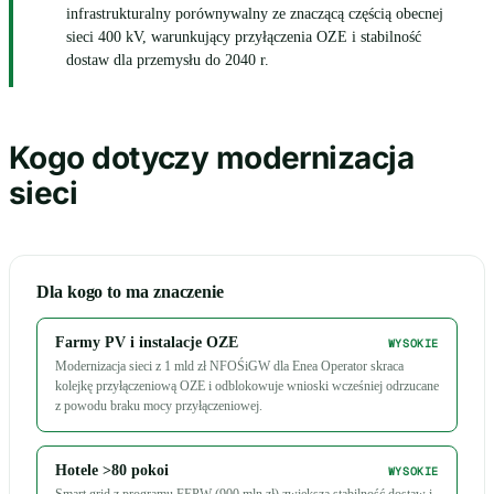
infrastrukturalny porównywalny ze znaczącą częścią obecnej
sieci 400 kV, warunkujący przyłączenia OZE i stabilność
dostaw dla przemysłu do 2040 r.
Kogo dotyczy modernizacja
sieci
Dla kogo to ma znaczenie
Farmy PV i instalacje OZE
WYSOKIE
Modernizacja sieci z 1 mld zł NFOŚiGW dla Enea Operator skraca
kolejkę przyłączeniową OZE i odblokowuje wnioski wcześniej odrzucane
z powodu braku mocy przyłączeniowej.
Hotele >80 pokoi
WYSOKIE