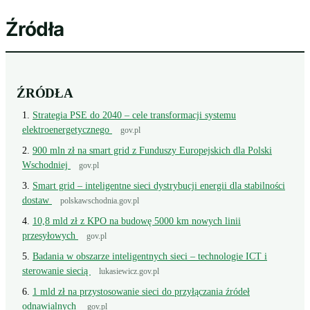
Źródła
ŹRÓDŁA
Strategia PSE do 2040 – cele transformacji systemu
elektroenergetycznego
gov.pl
900 mln zł na smart grid z Funduszy Europejskich dla Polski
Wschodniej
gov.pl
Smart grid – inteligentne sieci dystrybucji energii dla stabilności
dostaw
polskawschodnia.gov.pl
10,8 mld zł z KPO na budowę 5000 km nowych linii
przesyłowych
gov.pl
Badania w obszarze inteligentnych sieci – technologie ICT i
sterowanie siecią
lukasiewicz.gov.pl
1 mld zł na przystosowanie sieci do przyłączania źródeł
odnawialnych
gov.pl