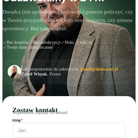
Doradca (nie sprzedawca) zadzwoni i pomoże policzyć, czy
w Twoim przypadku ma większy sens magazyn, czy zmiana
sprzedawcy. Bez zobowiązań.
Bez kosztów
Bez subskrypcji
Maks. 1 telefon
Twoje dane zabezpieczone
Lub bezpośrednio do założyciela:
pawel@ekomocni.pl
·
Paweł Więsak
, Prezes
Zostaw kontakt
Wypełnienie zajmuje 20 sekund.
Imię
*