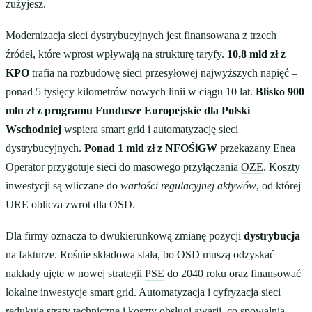
zużyjesz.
Modernizacja sieci dystrybucyjnych jest finansowana z trzech
źródeł, które wprost wpływają na strukturę taryfy.
10,8 mld zł z
KPO
trafia na rozbudowę sieci przesyłowej najwyższych napięć –
ponad 5 tysięcy kilometrów nowych linii w ciągu 10 lat.
Blisko 900
mln zł z programu Fundusze Europejskie dla Polski
Wschodniej
wspiera smart grid i automatyzację sieci
dystrybucyjnych.
Ponad 1 mld zł z NFOŚiGW
przekazany Enea
Operator przygotuje sieci do masowego przyłączania
OZE
. Koszty
inwestycji są wliczane do
wartości regulacyjnej aktywów
, od której
URE oblicza zwrot dla OSD.
Dla firmy oznacza to dwukierunkową zmianę pozycji
dystrybucja
na fakturze. Rośnie składowa stała, bo OSD muszą odzyskać
nakłady ujęte w nowej strategii
PSE
do 2040 roku oraz finansować
lokalne inwestycje smart grid. Automatyzacja i cyfryzacja sieci
redukuje straty techniczne i koszty obsługi awarii, co spowalnia