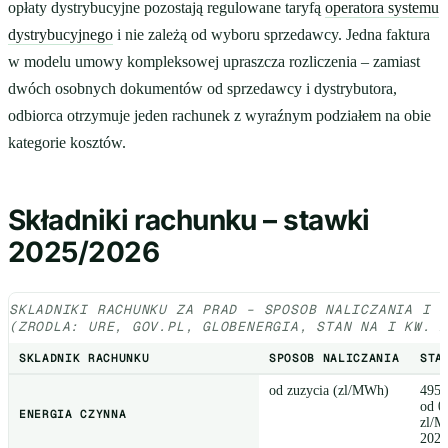
opłaty dystrybucyjne pozostają regulowane taryfą
operatora systemu
dystrybucyjnego
i nie zależą od wyboru sprzedawcy. Jedna faktura
w modelu umowy kompleksowej upraszcza rozliczenia – zamiast
dwóch osobnych dokumentów od sprzedawcy i dystrybutora,
odbiorca otrzymuje jeden rachunek z wyraźnym podziałem na obie
kategorie kosztów.
Składniki rachunku – stawki
2025/2026
SKLADNIKI RACHUNKU ZA PRAD – SPOSOB NALICZANIA I 
(ZRODLA: URE, GOV.PL, GLOBENERGIA, STAN NA I KW. 
SKLADNIK RACHUNKU
SPOSOB NALICZANIA
STA
od zuzycia (zl/MWh)
495,
od 0
ENERGIA CZYNNA
zl/M
2025