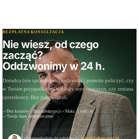
BEZPŁATNA KONSULTACJA
Nie wiesz, od czego
zacząć?
Oddzwonimy w 24 h.
Doradca (nie sprzedawca) zadzwoni i pomoże policzyć, czy
w Twoim przypadku ma większy sens magazyn, czy zmiana
sprzedawcy. Bez zobowiązań.
Bez kosztów
Bez subskrypcji
Maks. 1 telefon
Twoje dane zabezpieczone
Lub bezpośrednio do założyciela:
pawel@ekomocni.pl
·