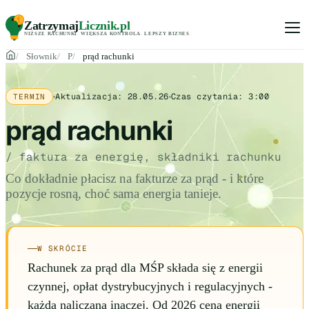
Zatrzymaj
Licznik
.pl
NIŻSZE RACHUNKI
.
WIĘKSZA KONTROLA
.
LEPSZY BIZNES
.
Słownik
P
prąd rachunki
Aktualizacja:
28.05.26
Czas czytania:
3:00
TERMIN
prąd rachunki
/ faktura za energię, składniki rachunku
Co dokładnie płacisz na fakturze za prąd - i które
pozycje rosną, choć sama energia tanieje.
W SKRÓCIE
Rachunek za prąd dla MŚP składa się z energii
czynnej, opłat dystrybucyjnych i regulacyjnych -
każda naliczana inaczej. Od 2026 cena energii