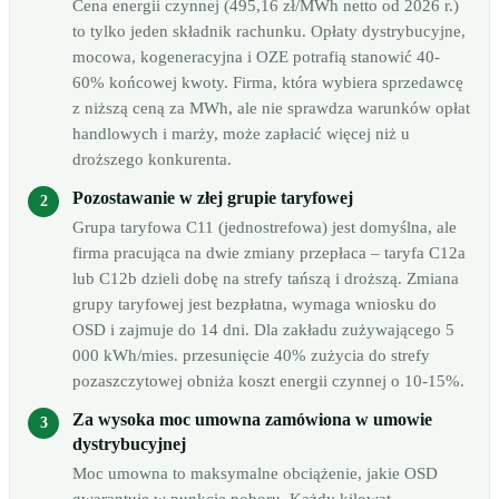
Cena energii czynnej (495,16 zł/MWh netto od 2026 r.)
to tylko jeden składnik rachunku. Opłaty dystrybucyjne,
mocowa, kogeneracyjna i OZE potrafią stanowić 40-
60% końcowej kwoty. Firma, która wybiera sprzedawcę
z niższą ceną za MWh, ale nie sprawdza warunków opłat
handlowych i marży, może zapłacić więcej niż u
droższego konkurenta.
Pozostawanie w złej grupie taryfowej
Grupa taryfowa C11 (jednostrefowa) jest domyślna, ale
firma pracująca na dwie zmiany przepłaca – taryfa C12a
lub C12b dzieli dobę na strefy tańszą i droższą. Zmiana
grupy taryfowej jest bezpłatna, wymaga wniosku do
OSD i zajmuje do 14 dni. Dla zakładu zużywającego 5
000 kWh/mies. przesunięcie 40% zużycia do strefy
pozaszczytowej obniża koszt energii czynnej o 10-15%.
Za wysoka moc umowna zamówiona w umowie
dystrybucyjnej
Moc umowna to maksymalne obciążenie, jakie OSD