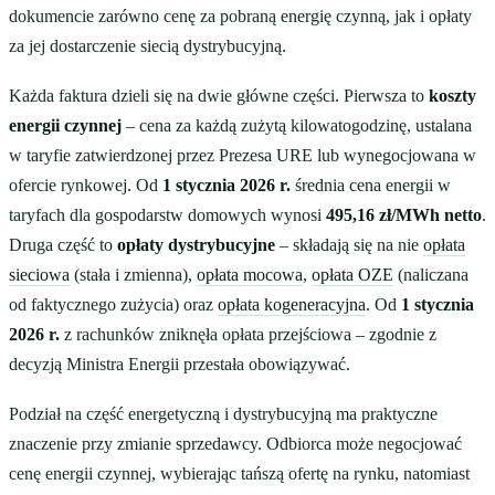
dokumencie zarówno cenę za pobraną energię czynną, jak i opłaty
za jej dostarczenie siecią dystrybucyjną.
Każda faktura dzieli się na dwie główne części. Pierwsza to
koszty
energii czynnej
– cena za każdą zużytą kilowatogodzinę, ustalana
w taryfie zatwierdzonej przez Prezesa URE lub wynegocjowana w
ofercie rynkowej. Od
1 stycznia 2026 r.
średnia cena energii w
taryfach dla gospodarstw domowych wynosi
495,16 zł/MWh netto
.
Druga część to
opłaty dystrybucyjne
– składają się na nie
opłata
sieciowa
(stała i zmienna),
opłata mocowa
,
opłata OZE
(naliczana
od faktycznego zużycia) oraz
opłata kogeneracyjna
. Od
1 stycznia
2026 r.
z rachunków zniknęła opłata przejściowa – zgodnie z
decyzją Ministra Energii przestała obowiązywać.
Podział na część energetyczną i dystrybucyjną ma praktyczne
znaczenie przy zmianie sprzedawcy. Odbiorca może negocjować
cenę energii czynnej, wybierając tańszą ofertę na rynku, natomiast