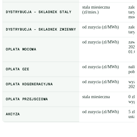
stala miesieczna
zale
DYSTRYBUCJA – SKLADNIK STALY
(zl/mies.)
tary
mocy
od zuzycia (zl/MWh)
zale
DYSTRYBUCJA – SKLADNIK ZMIENNY
tary
od zuzycia (zl/MWh)
zawi
2025
OPLATA MOCOWA
01.0
od zuzycia (zl/MWh)
nali
OPLATA OZE
pobr
od zuzycia (zl/MWh)
wyzs
OPLATA KOGENERACYJNA
2025
stala miesieczna
0 zl
OPLATA PRZEJSCIOWA
wyga
od zuzycia (zl/MWh)
5 zl
AKCYZA
usta