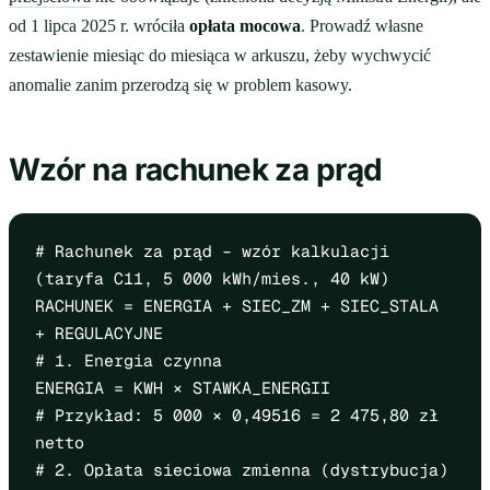
od 1 lipca 2025 r. wróciła
opłata mocowa
. Prowadź własne
zestawienie miesiąc do miesiąca w arkuszu, żeby wychwycić
anomalie zanim przerodzą się w problem kasowy.
Wzór na rachunek za prąd
# Rachunek za prąd – wzór kalkulacji
(taryfa C11, 5 000 kWh/mies., 40 kW)
RACHUNEK = ENERGIA + SIEC_ZM + SIEC_STALA
+ REGULACYJNE
# 1. Energia czynna
ENERGIA = KWH × STAWKA_ENERGII
# Przykład: 5 000 × 0,49516 = 2 475,80 zł
netto
# 2. Opłata sieciowa zmienna (dystrybucja)