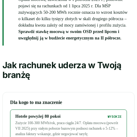
pojawi się na rachunkach od 1 lipca 2025 r. Dla MŚP
zużywających 50-200 MWh rocznie oznacza to wzrost kosztów
o kilkaset do kilku tysięcy złotych w skali drugiego półrocza –
dokładna kwota zależy od mocy zamówionej i profilu zużycia.
Sprawdź stawkę mocową w swoim OSD przed lipcem i
uwzględnij ją w budżecie energetycznym na II półrocze.
Jak rachunek uderza w Twoją
branżę
Dla kogo to ma znaczenie
Hotele powyżej 80 pokoi
WYSOKIE
Zużycie 100-300 MWh/rok, praca ciągła 24/7. Opłata mocowa (powrót
VII 2025) przy stałym poborze bazowym podnosi rachunek o 5-12% –
analiza faktury wskazuje, gdzie negocjować taryfę.