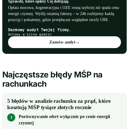
Sprawdź, które opłaty Cię dobijają.
Opłata mocowa, kogeneracyjna i OZE rosną szybciej niż spada cena
energii czynnej. Wyślij ostatnią fakturę – w 24h rozbijemy każdą
pozycję i pokażemy, gdzie przepłacasz względem taryfy URE.
Darmowy audyt Twojej firmy.
Gotowy w kilka godzin
Zamów audyt
→
Najczęstsze błędy MŚP na
rachunkach
5 błędów w analizie rachunku za prąd, które
kosztują MŚP tysiące złotych rocznie
Porównywanie ofert wyłącznie po cenie energii
czynnej