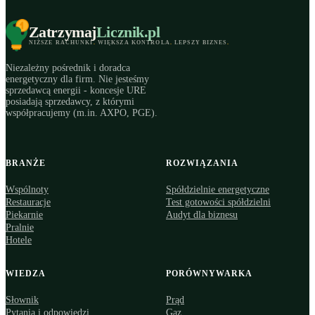
Zatrzymaj
Licznik
.pl
NIŻSZE RACHUNKI
.
WIĘKSZA KONTROLA
.
LEPSZY BIZNES
.
Niezależny pośrednik i doradca
energetyczny dla firm. Nie jesteśmy
sprzedawcą energii - koncesje URE
posiadają sprzedawcy, z którymi
współpracujemy (m.in. AXPO, PGE).
BRANŻE
ROZWIĄZANIA
Wspólnoty
Spółdzielnie energetyczne
Restauracje
Test gotowości spółdzielni
Piekarnie
Audyt dla biznesu
Pralnie
Hotele
WIEDZA
PORÓWNYWARKA
Słownik
Prąd
Pytania i odpowiedzi
Gaz