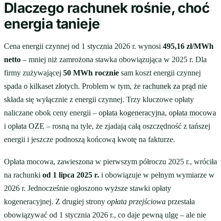
Dlaczego rachunek rośnie, choć
energia tanieje
Cena energii czynnej od 1 stycznia 2026 r. wynosi
495,16 zł/MWh
netto
– mniej niż zamrożona stawka obowiązująca w 2025 r. Dla
firmy zużywającej
50 MWh rocznie
sam koszt energii czynnej
spada o kilkaset złotych. Problem w tym, że
rachunek za prąd
nie
składa się wyłącznie z energii czynnej. Trzy kluczowe opłaty
naliczane obok ceny energii –
opłata kogeneracyjna
,
opłata mocowa
i
opłata OZE
– rosną na tyle, że zjadają całą oszczędność z tańszej
energii i jeszcze podnoszą końcową kwotę na fakturze.
Opłata mocowa, zawieszona w pierwszym półroczu 2025 r., wróciła
na rachunki
od 1 lipca 2025 r.
i obowiązuje w pełnym wymiarze w
2026 r. Jednocześnie ogłoszono wyższe stawki opłaty
kogeneracyjnej. Z drugiej strony
opłata przejściowa
przestała
obowiązywać od 1 stycznia 2026 r., co daje pewną ulgę – ale nie