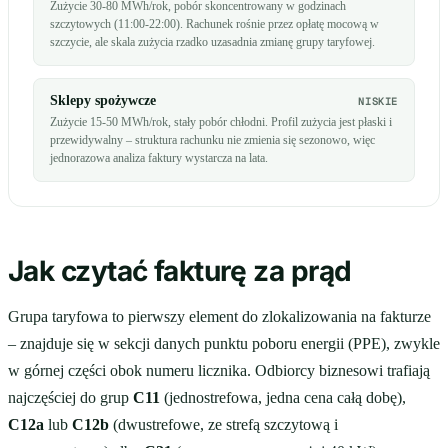
Zużycie 30-80 MWh/rok, pobór skoncentrowany w godzinach
szczytowych (11:00-22:00). Rachunek rośnie przez opłatę mocową w
szczycie, ale skala zużycia rzadko uzasadnia zmianę grupy taryfowej.
Sklepy spożywcze
NISKIE
Zużycie 15-50 MWh/rok, stały pobór chłodni. Profil zużycia jest płaski i
przewidywalny – struktura rachunku nie zmienia się sezonowo, więc
jednorazowa analiza faktury wystarcza na lata.
Jak czytać fakturę za prąd
Grupa taryfowa to pierwszy element do zlokalizowania na fakturze
– znajduje się w sekcji danych punktu poboru energii (PPE), zwykle
w górnej części obok numeru licznika. Odbiorcy biznesowi trafiają
najczęściej do grup
C11
(jednostrefowa, jedna cena całą dobę),
C12a
lub
C12b
(dwustrefowe, ze strefą szczytową i