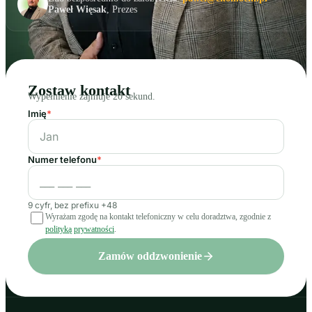
Paweł Więsak
, Prezes
Zostaw kontakt
Wypełnienie zajmuje 20 sekund.
Imię
*
Numer telefonu
*
9 cyfr, bez prefixu +48
Wyrażam zgodę na kontakt telefoniczny w celu doradztwa, zgodnie z
polityką prywatności
.
Zamów oddzwonienie