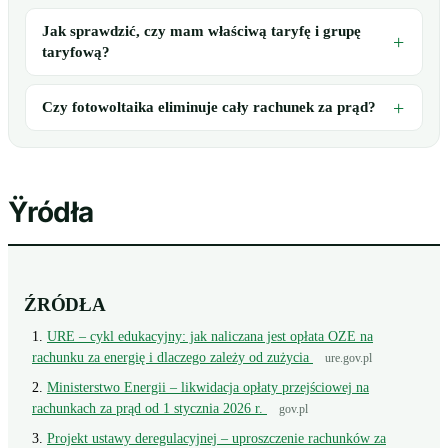
Jak sprawdzić, czy mam właściwą taryfę i grupę
taryfową?
Czy fotowoltaika eliminuje cały rachunek za prąd?
Ÿródła
ŹRÓDŁA
URE – cykl edukacyjny: jak naliczana jest opłata OZE na
rachunku za energię i dlaczego zależy od zużycia
ure.gov.pl
Ministerstwo Energii – likwidacja opłaty przejściowej na
rachunkach za prąd od 1 stycznia 2026 r.
gov.pl
Projekt ustawy deregulacyjnej – uproszczenie rachunków za