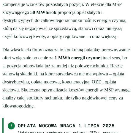
kompensuje wzrostów pozostałych pozycji. W efekcie dla MŚP
zużywającego
50 MWh/rok
proporcja opłat stałych i
dystrybucyjnych do całkowitego rachunku rośnie: energia czynna,
którą da się negocjować ze sprzedawcą, stanowi coraz mniejszą
część końcowej kwoty, a opłaty regulowane – coraz większą.
Dla właściciela firmy oznacza to konkretną pułapkę: porównywanie
ofert wyłącznie po cenie za
1 MWh energii czynnej
traci sens, bo
ta pozycja odpowiada już za mniej niż połowę rachunku. Resztę
stanowią składniki, na które sprzedawca nie ma wpływu –
opłata
dystrybucyjna
, opłata mocowa, kogeneracyjna, OZE i
opłata
sieciowa
. Skuteczna optymalizacja kosztów energii w MŚP wymaga
analizy całej struktury rachunku, nie tylko nagłówkowej ceny za
kilowatogodzinę.
!
OPŁATA MOCOWA WRACA 1 LIPCA 2025
Opłata mocowa, zawieszona w I półroczu 2025 r., ponownie