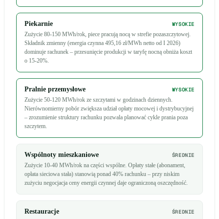
Piekarnie
WYSOKIE
Zużycie 80-150 MWh/rok, piece pracują nocą w strefie pozaszczytowej.
Składnik zmienny (energia czynna 495,16 zł/MWh netto od I 2026)
dominuje rachunek – przesunięcie produkcji w taryfę nocną obniża koszt
o 15-20%.
Pralnie przemysłowe
WYSOKIE
Zużycie 50-120 MWh/rok ze szczytami w godzinach dziennych.
Nierównomierny pobór zwiększa udział opłaty mocowej i dystrybucyjnej
– zrozumienie struktury rachunku pozwala planować cykle prania poza
szczytem.
Wspólnoty mieszkaniowe
ŚREDNIE
Zużycie 10-40 MWh/rok na części wspólne. Opłaty stałe (abonament,
opłata sieciowa stała) stanowią ponad 40% rachunku – przy niskim
zużyciu negocjacja ceny energii czynnej daje ograniczoną oszczędność.
Restauracje
ŚREDNIE