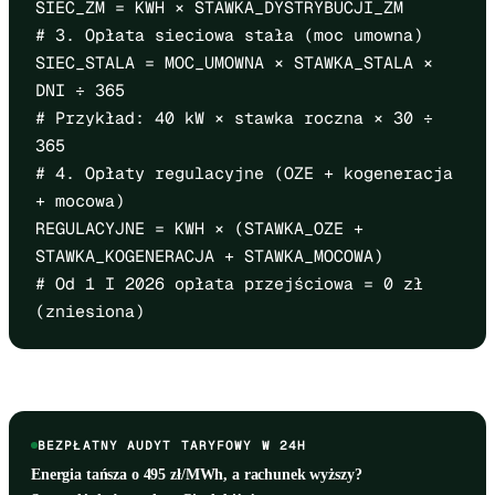
SIEC_ZM = KWH × STAWKA_DYSTRYBUCJI_ZM
# 3. Opłata sieciowa stała (moc umowna)
SIEC_STALA = MOC_UMOWNA × STAWKA_STALA ×
DNI ÷ 365
# Przykład: 40 kW × stawka roczna × 30 ÷
365
# 4. Opłaty regulacyjne (OZE + kogeneracja
+ mocowa)
REGULACYJNE = KWH × (STAWKA_OZE +
STAWKA_KOGENERACJA + STAWKA_MOCOWA)
# Od 1 I 2026 opłata przejściowa = 0 zł
(zniesiona)
BEZPŁATNY AUDYT TARYFOWY W 24H
Energia tańsza o 495 zł/MWh, a rachunek wyższy?