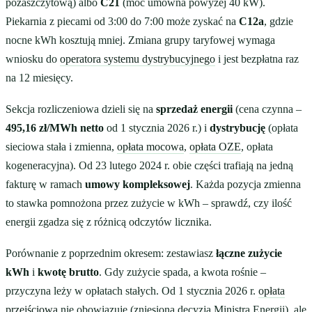
pozaszczytową) albo
C21
(moc umowna powyżej 40 kW).
Piekarnia z piecami od 3:00 do 7:00 może zyskać na
C12a
, gdzie
nocne kWh kosztują mniej. Zmiana grupy taryfowej wymaga
wniosku do
operatora systemu dystrybucyjnego
i jest bezpłatna raz
na 12 miesięcy.
Sekcja rozliczeniowa dzieli się na
sprzedaż energii
(cena czynna –
495,16 zł/MWh netto
od 1 stycznia 2026 r.) i
dystrybucję
(opłata
sieciowa stała i zmienna,
opłata mocowa
,
opłata OZE
, opłata
kogeneracyjna). Od 23 lutego 2024 r. obie części trafiają na jedną
fakturę w ramach
umowy kompleksowej
. Każda pozycja zmienna
to stawka pomnożona przez zużycie w kWh – sprawdź, czy ilość
energii zgadza się z różnicą odczytów licznika.
Porównanie z poprzednim okresem: zestawiasz
łączne zużycie
kWh
i
kwotę brutto
. Gdy zużycie spada, a kwota rośnie –
przyczyna leży w opłatach stałych. Od 1 stycznia 2026 r.
opłata
przejściowa
nie obowiązuje (zniesiona decyzją Ministra Energii), ale