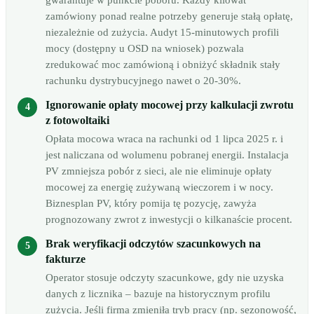
gwarantuje w punkcie poboru. Każdy kilowat
zamówiony ponad realne potrzeby generuje stałą opłatę,
niezależnie od zużycia. Audyt 15-minutowych profili
mocy (dostępny u OSD na wniosek) pozwala
zredukować moc zamówioną i obniżyć składnik stały
rachunku dystrybucyjnego nawet o 20-30%.
Ignorowanie opłaty mocowej przy kalkulacji zwrotu
z fotowoltaiki
Opłata mocowa wraca na rachunki od 1 lipca 2025 r. i
jest naliczana od wolumenu pobranej energii. Instalacja
PV zmniejsza pobór z sieci, ale nie eliminuje opłaty
mocowej za energię zużywaną wieczorem i w nocy.
Biznesplan PV, który pomija tę pozycję, zawyża
prognozowany zwrot z inwestycji o kilkanaście procent.
Brak weryfikacji odczytów szacunkowych na
fakturze
Operator stosuje odczyty szacunkowe, gdy nie uzyska
danych z licznika – bazuje na historycznym profilu
zużycia. Jeśli firma zmieniła tryb pracy (np. sezonowość,