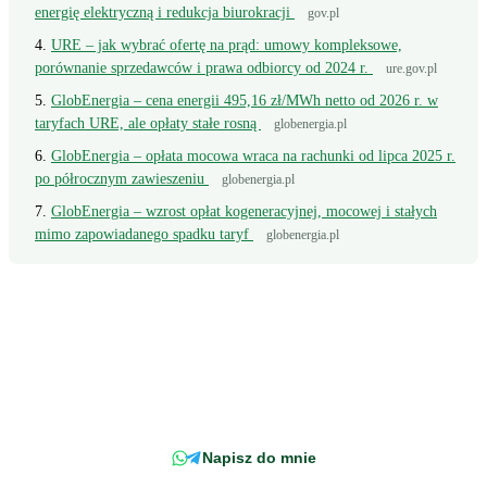
energię elektryczną i redukcja biurokracji
gov.pl
URE – jak wybrać ofertę na prąd: umowy kompleksowe,
porównanie sprzedawców i prawa odbiorcy od 2024 r.
ure.gov.pl
GlobEnergia – cena energii 495,16 zł/MWh netto od 2026 r. w
taryfach URE, ale opłaty stałe rosną
globenergia.pl
GlobEnergia – opłata mocowa wraca na rachunki od lipca 2025 r.
po półrocznym zawieszeniu
globenergia.pl
GlobEnergia – wzrost opłat kogeneracyjnej, mocowej i stałych
mimo zapowiadanego spadku taryf
globenergia.pl
Wciąż masz pytanie?
Napisz wprost do doradcy - odpowiemy z konkretem, w odniesieniu do
Twojej faktury.
Napisz do mnie