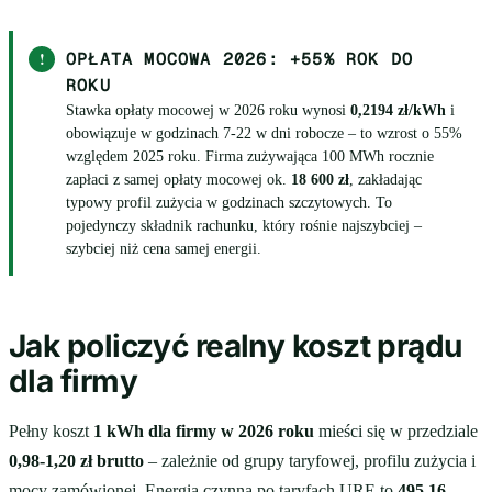
!
OPŁATA MOCOWA 2026: +55% ROK DO
ROKU
Stawka opłaty mocowej w 2026 roku wynosi
0,2194 zł/kWh
i
obowiązuje w godzinach 7-22 w dni robocze – to wzrost o 55%
względem 2025 roku. Firma zużywająca 100 MWh rocznie
zapłaci z samej opłaty mocowej ok.
18 600 zł
, zakładając
typowy profil zużycia w godzinach szczytowych. To
pojedynczy składnik rachunku, który rośnie najszybciej –
szybciej niż cena samej energii.
Jak policzyć realny koszt prądu
dla firmy
Pełny koszt
1 kWh dla firmy w 2026 roku
mieści się w przedziale
0,98-1,20 zł brutto
– zależnie od grupy taryfowej, profilu zużycia i
mocy zamówionej. Energia czynna po taryfach URE to
495,16