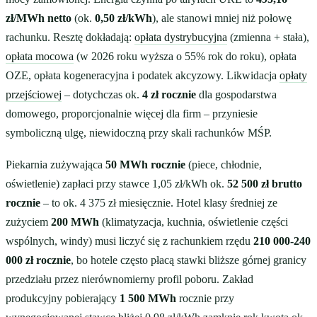
zł/MWh netto
(ok.
0,50 zł/kWh
), ale stanowi mniej niż połowę
rachunku. Resztę dokładają:
opłata dystrybucyjna
(zmienna + stała),
opłata mocowa
(w 2026 roku wyższa o 55% rok do roku), opłata
OZE, opłata kogeneracyjna i podatek akcyzowy. Likwidacja
opłaty
przejściowej
– dotychczas ok.
4 zł rocznie
dla gospodarstwa
domowego, proporcjonalnie więcej dla firm – przyniesie
symboliczną ulgę, niewidoczną przy skali rachunków MŚP.
Piekarnia zużywająca
50 MWh rocznie
(piece, chłodnie,
oświetlenie) zapłaci przy stawce 1,05 zł/kWh ok.
52 500 zł brutto
rocznie
– to ok. 4 375 zł miesięcznie. Hotel klasy średniej ze
zużyciem
200 MWh
(klimatyzacja, kuchnia, oświetlenie części
wspólnych, windy) musi liczyć się z rachunkiem rzędu
210 000-240
000 zł rocznie
, bo hotele często płacą stawki bliższe górnej granicy
przedziału przez nierównomierny profil poboru. Zakład
produkcyjny pobierający
1 500 MWh
rocznie przy