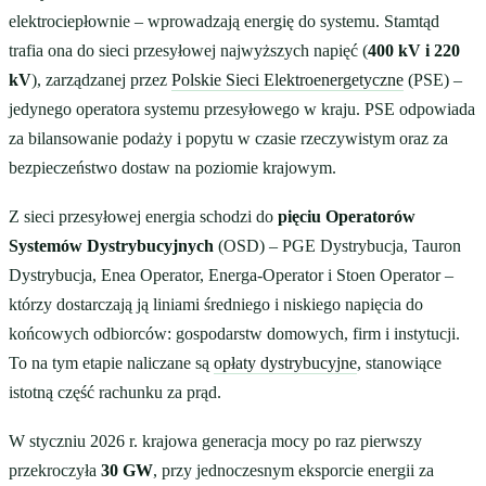
elektrociepłownie – wprowadzają energię do systemu. Stamtąd
trafia ona do sieci przesyłowej najwyższych napięć (
400 kV i 220
kV
), zarządzanej przez
Polskie Sieci Elektroenergetyczne
(PSE) –
jedynego operatora systemu przesyłowego w kraju. PSE odpowiada
za bilansowanie podaży i popytu w czasie rzeczywistym oraz za
bezpieczeństwo dostaw na poziomie krajowym.
Z sieci przesyłowej energia schodzi do
pięciu Operatorów
Systemów Dystrybucyjnych
(OSD) – PGE Dystrybucja, Tauron
Dystrybucja, Enea Operator, Energa-Operator i Stoen Operator –
którzy dostarczają ją liniami średniego i niskiego napięcia do
końcowych odbiorców: gospodarstw domowych, firm i instytucji.
To na tym etapie naliczane są
opłaty dystrybucyjne
, stanowiące
istotną część rachunku za prąd.
W styczniu 2026 r. krajowa generacja mocy po raz pierwszy
przekroczyła
30 GW
, przy jednoczesnym eksporcie energii za