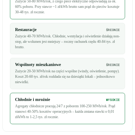
Zużycie 50-80 MWh/rok, z czego piece elektryczne odpowiadają za ok.
60% poboru. Przy stawce ~1 zł/kWh brutto sam prąd do pieców kosztuje
30-48 tys. zł rocznie.
Restauracje
ŚREDNIE
Zużycie 40-70 MWh/rok. Chłodnie, wentylacja i oświetlenie działają non-
stop, ale wolumen jest mniejszy – roczny rachunek rzędu 40-84 tys. zł
brutto.
Wspólnoty mieszkaniowe
ŚREDNIE
Zużycie 20-50 MWh/rok na części wspólne (windy, oświetlenie, pompy).
Koszt 20-60 tys. zł/rok rozkłada się na dziesiątki lokali – jednostkowo
niewielki.
Chłodnie i mroźnie
WYSOKIE
Agregaty chłodnicze pracują 24/7 z poborem 100-250 MWh/rok. Prąd
stanowi 40-50% kosztów operacyjnych – każda zmiana stawki o 0,01
zł/kWh to 1-2,5 tys. zł rocznie.