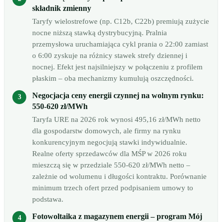
składnik zmienny
Taryfy wielostrefowe (np. C12b, C22b) premiują zużycie
nocne niższą stawką dystrybucyjną. Pralnia
przemysłowa uruchamiająca cykl prania o 22:00 zamiast
o 6:00 zyskuje na różnicy stawek strefy dziennej i
nocnej. Efekt jest najsilniejszy w połączeniu z profilem
płaskim – oba mechanizmy kumulują oszczędności.
Negocjacja ceny energii czynnej na wolnym rynku:
550-620 zł/MWh
Taryfa URE na 2026 rok wynosi 495,16 zł/MWh netto
dla gospodarstw domowych, ale firmy na rynku
konkurencyjnym negocjują stawki indywidualnie.
Realne oferty sprzedawców dla MŚP w 2026 roku
mieszczą się w przedziale 550-620 zł/MWh netto –
zależnie od wolumenu i długości kontraktu. Porównanie
minimum trzech ofert przed podpisaniem umowy to
podstawa.
Fotowoltaika z magazynem energii – program Mój