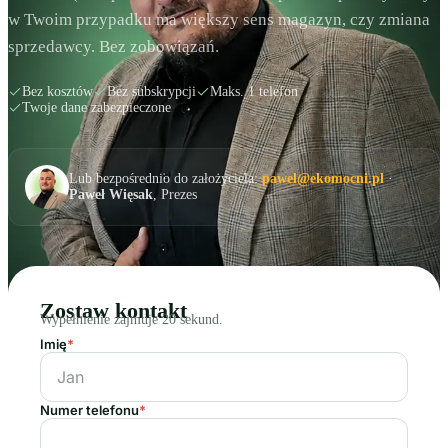
w Twoim przypadku ma większy sens magazyn, czy zmiana
sprzedawcy. Bez zobowiązań.
Bez kosztów
Bez subskrypcji
Maks. 1 telefon
Twoje dane zabezpieczone
Lub bezpośrednio do założyciela:
pawel@ekomocni.pl
·
Paweł Więsak
, Prezes
Zostaw kontakt
Wypełnienie zajmuje 20 sekund.
Imię
*
Numer telefonu
*