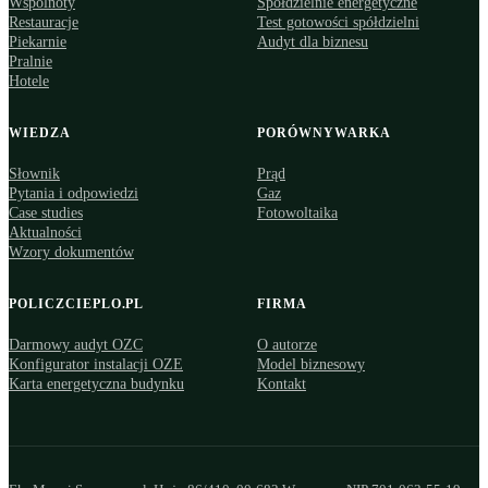
Wspólnoty
Spółdzielnie energetyczne
Restauracje
Test gotowości spółdzielni
Piekarnie
Audyt dla biznesu
Pralnie
Hotele
WIEDZA
PORÓWNYWARKA
Słownik
Prąd
Pytania i odpowiedzi
Gaz
Case studies
Fotowoltaika
Aktualności
Wzory dokumentów
POLICZCIEPLO.PL
FIRMA
Darmowy audyt OZC
O autorze
Konfigurator instalacji OZE
Model biznesowy
Karta energetyczna budynku
Kontakt