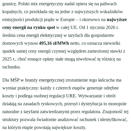
granicę. Polski mix energetyczny nadal opiera się na paliwach
kopalnych, co przekłada się na jedne z najwyższych wskaźników
emisyjności produkcji prądu w Europie – i okresowo na
najwyższe
ceny energii
na rynku spot
w całej UE. Od 1 stycznia 2026 r.
średnia
cena energii elektrycznej
w taryfach dla gospodarstw
domowych wynosi
495,16 zł/MWh
netto, co oznacza niewielki
spadek samej ceny energii czynnej względem zamrożonej stawki z
2025 r., choć rosnące opłaty stałe mogą niwelować tę różnicę na
rachunku.
Dla
MŚP w branży energetycznej
zrozumienie tego łańcucha ma
wymiar praktyczny: każdy z czterech etapów generuje odrębne
koszty i podlega osobnej regulacji
URE
. Wytwarzanie i obrót
działają na zasadach rynkowych, przesył i dystrybucja to monopole
naturalne z taryfami zatwierdzanymi przez regulatora. Znajomość tej
struktury pozwala świadomie analizować rachunek i identyfikować,
na którym etapie powstają największe koszty.