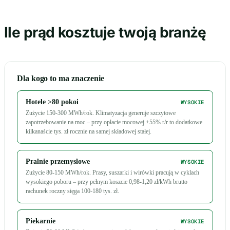
Ile prąd kosztuje twoją branżę
Dla kogo to ma znaczenie
Hotele >80 pokoi
WYSOKIE
Zużycie 150-300 MWh/rok. Klimatyzacja generuje szczytowe
zapotrzebowanie na moc – przy opłacie mocowej +55% r/r to dodatkowe
kilkanaście tys. zł rocznie na samej składowej stałej.
Pralnie przemysłowe
WYSOKIE
Zużycie 80-150 MWh/rok. Prasy, suszarki i wirówki pracują w cyklach
wysokiego poboru – przy pełnym koszcie 0,98-1,20 zł/kWh brutto
rachunek roczny sięga 100-180 tys. zł.
Piekarnie
WYSOKIE