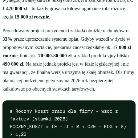
wynegocjowanej stawce bliżej 0,98 zł/kWh zamknie rok kwotą ok.
1 470 000 zł
– tu każdy grosz na kilowatogodzinie robi różnicę
rzędu
15 000 zł rocznie
.
Procedowany projekt prezydencki zakłada obniżkę rachunków o
33%
przez uproszczenie systemu opłat. Gdyby wszedł w życie w
proponowanym kształcie, piekarnia zaoszczędziłaby ok.
17 000 zł
rocznie
, hotel ok.
70 000-80 000 zł
, a zakład produkcyjny blisko
490 000 zł
. Na razie jednak projekt jest w fazie legislacyjnej i nie
ma gwarancji, że finalna wersja utrzyma tę skalę obniżek. Dla firmy
planującej budżet energetyczny na 2026 rok bezpieczniej
kalkulować po obecnych stawkach taryfowych.
# Roczny koszt pradu dla firmy – wzor z
faktury (stawki 2026)
ROCZNY_KOSZT = (E + D + M + OZE + KOG + S)
× 1,23