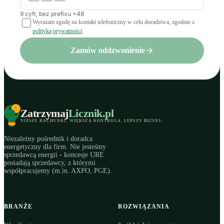
9 cyfr, bez prefixu +48
Wyrażam zgodę na kontakt telefoniczny w celu doradztwa, zgodnie z
polityką prywatności
.
Zamów oddzwonienie
Zatrzymaj
Licznik
.pl
NIŻSZE RACHUNKI
.
WIĘKSZA KONTROLA
.
LEPSZY BIZNES
.
Niezależny pośrednik i doradca
energetyczny dla firm. Nie jesteśmy
sprzedawcą energii - koncesje URE
posiadają sprzedawcy, z którymi
współpracujemy (m.in. AXPO, PGE).
BRANŻE
ROZWIĄZANIA