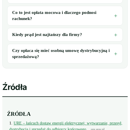
Co to jest opłata mocowa i dlaczego podnosi
rachunek?
Kiedy prąd jest najtańszy dla firmy?
Czy opłaca się mieć osobną umowę dystrybucyjną i
sprzedażową?
Źródła
ŹRÓDŁA
URE – łańcuch dostaw energii elektrycznej: wytwarzanie, przesył,
dystrybucja i sprzedaż do odbiorcy końcowego
ure.gov.pl