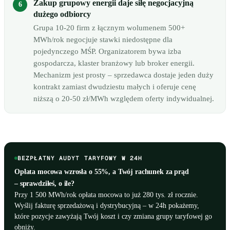
Zakup grupowy energii daje siłę negocjacyjną
dużego odbiorcy
Grupa 10-20 firm z łącznym wolumenem 500+
MWh/rok negocjuje stawki niedostępne dla
pojedynczego MŚP. Organizatorem bywa izba
gospodarcza, klaster branżowy lub broker energii.
Mechanizm jest prosty – sprzedawca dostaje jeden duży
kontrakt zamiast dwudziestu małych i oferuje cenę
niższą o 20-50 zł/MWh względem oferty indywidualnej.
BEZPŁATNY AUDYT TARYFOWY W 24H
Opłata mocowa wzrosła o 55%, a Twój rachunek za prąd
– sprawdziłeś, o ile?
Przy 1 500 MWh/rok opłata mocowa to już 280 tys. zł rocznie.
Wyślij fakturę sprzedażową i dystrybucyjną – w 24h pokażemy,
które pozycje zawyżają Twój koszt i czy zmiana grupy taryfowej go
obniży.