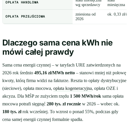
stała miesięczna
stała
OPŁATA HANDLOWA
wg sprzedawcy
miesięczna
zniesiona od
ok. 0,33 zł/
OPŁATA PRZEJŚCIOWA
2026
Dlaczego sama cena kWh nie
mówi całej prawdy
Sama cena energii czynnej – w taryfach URE zatwierdzonych na
2026 rok średnio
495,16 zł/MWh netto
– stanowi mniej niż połowę
kwoty, którą firma widzi na fakturze. Reszta to opłaty dystrybucyjne
(sieciowe), opłata mocowa,
opłata kogeneracyjna
, opłata OZE i
akcyza. Dla MŚP ze zużyciem rzędu
1 500 MWh/rok
sama opłata
mocowa potrafi sięgnąć
280 tys. zł rocznie
w 2026 – wobec ok.
180 tys. zł
rok wcześniej. To wzrost o ponad 55%, podczas gdy
cena samej energii czynnej formalnie spadła.