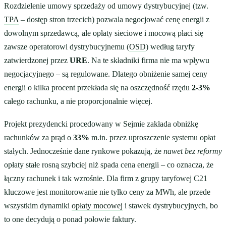
Rozdzielenie umowy sprzedaży od umowy dystrybucyjnej (tzw.
TPA
– dostęp stron trzecich) pozwala negocjować cenę energii z
dowolnym sprzedawcą, ale opłaty sieciowe i mocową płaci się
zawsze operatorowi dystrybucyjnemu (
OSD
) według taryfy
zatwierdzonej przez
URE
. Na te składniki firma nie ma wpływu
negocjacyjnego – są regulowane. Dlatego obniżenie samej ceny
energii o kilka procent przekłada się na oszczędność rzędu
2-3%
całego rachunku, a nie proporcjonalnie więcej.
Projekt prezydencki procedowany w Sejmie zakłada obniżkę
rachunków za prąd o
33%
m.in. przez uproszczenie systemu opłat
stałych. Jednocześnie dane rynkowe pokazują, że
nawet bez reformy
opłaty stałe rosną szybciej niż spada cena energii – co oznacza, że
łączny rachunek i tak wzrośnie. Dla firm z grupy taryfowej C21
kluczowe jest monitorowanie nie tylko ceny za MWh, ale przede
wszystkim dynamiki
opłaty mocowej
i stawek dystrybucyjnych, bo
to one decydują o ponad połowie faktury.