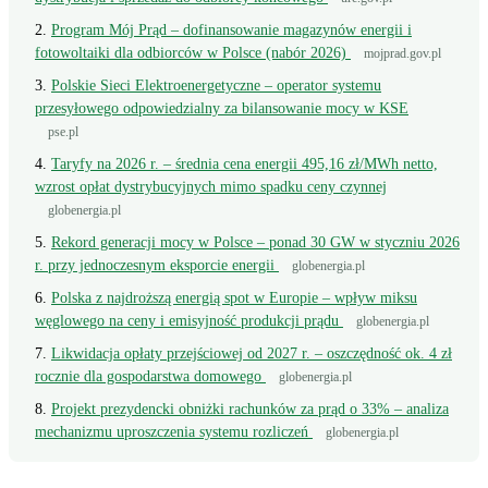
Program Mój Prąd – dofinansowanie magazynów energii i
fotowoltaiki dla odbiorców w Polsce (nabór 2026)
mojprad.gov.pl
Polskie Sieci Elektroenergetyczne – operator systemu
przesyłowego odpowiedzialny za bilansowanie mocy w KSE
pse.pl
Taryfy na 2026 r. – średnia cena energii 495,16 zł/MWh netto,
wzrost opłat dystrybucyjnych mimo spadku ceny czynnej
globenergia.pl
Rekord generacji mocy w Polsce – ponad 30 GW w styczniu 2026
r. przy jednoczesnym eksporcie energii
globenergia.pl
Polska z najdroższą energią spot w Europie – wpływ miksu
węglowego na ceny i emisyjność produkcji prądu
globenergia.pl
Likwidacja opłaty przejściowej od 2027 r. – oszczędność ok. 4 zł
rocznie dla gospodarstwa domowego
globenergia.pl
Projekt prezydencki obniżki rachunków za prąd o 33% – analiza
mechanizmu uproszczenia systemu rozliczeń
globenergia.pl