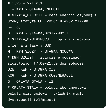
# 1,23 = VAT 23%
E = KWH × STAWKA_ENERGII
# STAWKA_ENERGII = cena energii czynnej z
umowy (taryfa URE 2026: 0,4952 zl/kWh
netto)
D = KWH × STAWKA_DYSTRYBUCJI
# STAWKA_DYSTRYBUCJI = oplata sieciowa
zmienna z taryfy OSD
M = KWH_SZCZYT × STAWKA_MOCOWA
# KWH_SZCZYT = zuzycie w godzinach
szczytowych (7:00-21:59 dni robocze)
OZE = KWH × STAWKA_OZE
KOG = KWH × STAWKA_KOGENERACJI
S = OPLATA_STALA × 12
# OPLATA_STALA = oplata abonamentowa +
oplata przejsciowa + skladnik staly
dystrybucji (zl/mies.)