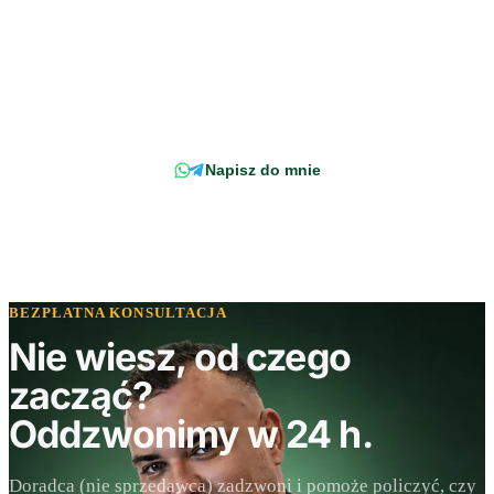
Wciąż masz pytanie?
Napisz wprost do doradcy - odpowiemy z konkretem, w odniesieniu do
Twojej faktury.
Napisz do mnie
BEZPŁATNA KONSULTACJA
Nie wiesz, od czego
zacząć?
Oddzwonimy w 24 h.
Doradca (nie sprzedawca) zadzwoni i pomoże policzyć, czy