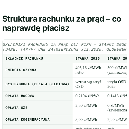
Struktura rachunku za prąd – co
naprawdę płacisz
SKŁADNIKI RACHUNKU ZA PRĄD DLA FIRM – STAWKI 2026
(DANE: TARYFY URE ZATWIERDZONE XII.2025, GLOBENER
SKŁADNIK RACHUNKU
STAWKA 2026
STAWKA 20
495,16 zł/MWh
500 zł/MWh
ENERGIA CZYNNA
netto
(zamrożona)
wzrost wg taryf
taryfa OSD
DYSTRYBUCJA (OPŁATA SIECIOWA)
OSD
2025
OPŁATA MOCOWA
0,2194 zł/kWh
0,1413 zł/k
2,50 zł/MWh
0 zł/MWh
OPŁATA OZE
(zawieszona)
OPŁATA KOGENERACYJNA
3,00 zł/MWh
2,20 zł/MWh