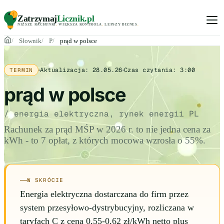
Zatrzymaj
Licznik
.pl
NIŻSZE RACHUNKI
.
WIĘKSZA KONTROLA
.
LEPSZY BIZNES
.
Słownik
P
prąd w polsce
Aktualizacja:
28.05.26
Czas czytania:
3:00
TERMIN
prąd w polsce
/ energia elektryczna, rynek energii PL
Rachunek za prąd MŚP w 2026 r. to nie jedna cena za
kWh - to 7 opłat, z których mocowa wzrosła o 55%.
W SKRÓCIE
Energia elektryczna dostarczana do firm przez
system przesyłowo-dystrybucyjny, rozliczana w
taryfach C z ceną 0,55-0,62 zł/kWh netto plus