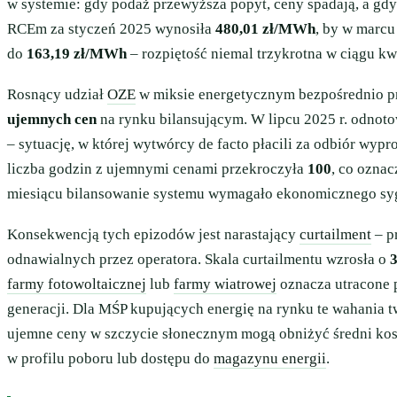
w systemie: gdy podaż przewyższa popyt, ceny spadają, a gd
RCEm za styczeń 2025 wynosiła
480,01 zł/MWh
, by w marcu
do
163,19 zł/MWh
– rozpiętość niemal trzykrotna w ciągu kw
Rosnący udział
OZE
w miksie energetycznym bezpośrednio prz
ujemnych cen
na rynku bilansującym. W lipcu 2025 r. odno
– sytuację, w której wytwórcy de facto płacili za odbiór wyp
liczba godzin z ujemnymi cenami przekroczyła
100
, co oznac
miesiącu bilansowanie systemu wymagało ekonomicznego sygn
Konsekwencją tych epizodów jest narastający
curtailment
– p
odnawialnych przez operatora. Skala curtailmentu wzrosła o
farmy fotowoltaicznej
lub
farmy wiatrowej
oznacza utracone 
generacji. Dla MŚP kupujących energię na rynku te wahania t
ujemne ceny w szczycie słonecznym mogą obniżyć średni kos
w profilu poboru lub dostępu do
magazynu energii
.