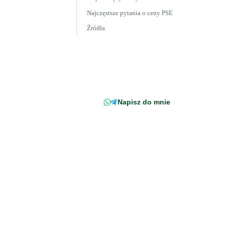
Najczęstsze pytania o ceny PSE
Źródła
Wciąż masz pytanie?
Napisz wprost do doradcy -
odpowiemy z konkretem, w
odniesieniu do Twojej faktury.
Napisz do mnie