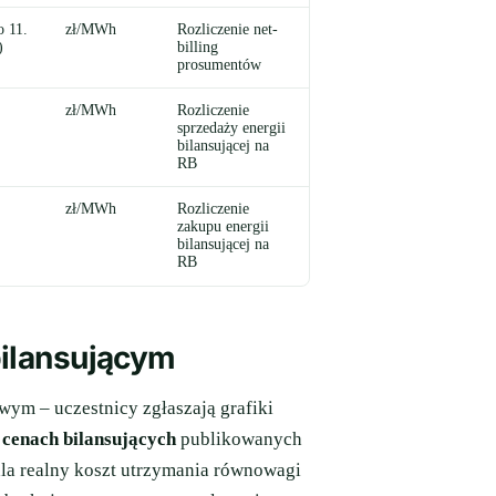
o 11.
zł/MWh
Rozliczenie net-
)
billing
prosumentów
zł/MWh
Rozliczenie
sprzedaży energii
bilansującej na
RB
zł/MWh
Rozliczenie
zakupu energii
bilansującej na
RB
bilansującym
ym – uczestnicy zgłaszają grafiki
o
cenach bilansujących
publikowanych
la realny koszt utrzymania równowagi