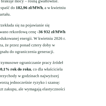
y brakuje mocy – rosną gwałtownie.
 spaść do
182,96 zł/MWh
, a w kwietniu
artału.
ekłada się na pojawianie się
towano rekordową cenę
-36 932 zł/MWh
rodukowanej energii. W kwietniu 2026 r.
za, że przez ponad cztery doby w
ału do ograniczenia generacji.
rzymusowe ograniczanie pracy źródeł
30,1% rok do roku
, co dla właściciela
przychody w godzinach najwyższej
worzą jednocześnie ryzyko i szansę:
zt zakupu, ale wymagają elastyczności