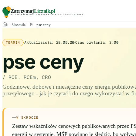
Zatrzymaj
Licznik
.pl
NIŻSZE RACHUNKI
.
WIĘKSZA KONTROLA
.
LEPSZY BIZNES
.
Słownik
P
pse ceny
Aktualizacja:
28.05.26
Czas czytania:
3:00
TERMIN
pse ceny
/ RCE, RCEm, CRO
Godzinowe, dobowe i miesięczne ceny energii publikowa
przesyłowego - jak je czytać i do czego wykorzystać w fi
W SKRÓCIE
Zestaw wskaźników cenowych publikowanych przez PS
energii w systemie. MŚP powinno je śledzić, bo wpływa