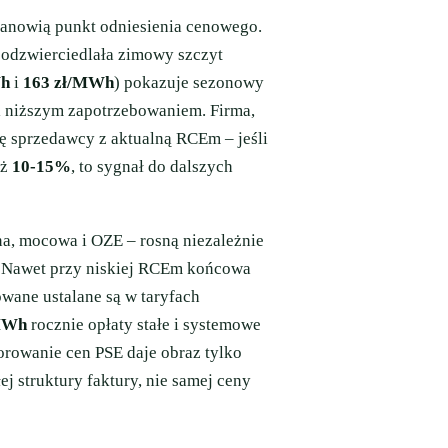
anowią punkt odniesienia cenowego.
 odzwierciedlała zimowy szczyt
Wh
i
163 zł/MWh
) pokazuje sezonowy
i niższym zapotrzebowaniem. Firma,
ę sprzedawcy z aktualną RCEm – jeśli
iż
10-15%
, to sygnał do dalszych
a, mocowa i OZE – rosną niezależnie
y. Nawet przy niskiej RCEm końcowa
owane ustalane są w taryfach
MWh
rocznie opłaty stałe i systemowe
orowanie cen PSE daje obraz tylko
j struktury faktury, nie samej ceny