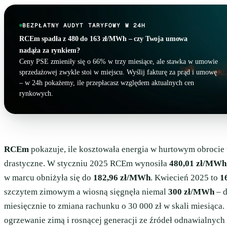
BEZPŁATNY AUDYT TARYFOWY W 24H
RCEm spadła z 480 do 163 zł/MWh – czy Twoja umowa
nadąża za rynkiem?
Ceny PSE zmieniły się o 66% w trzy miesiące, ale stawka w umowie
sprzedażowej zwykle stoi w miejscu. Wyślij fakturę za prąd i umowę
– w 24h pokażemy, ile przepłacasz względem aktualnych cen
rynkowych.
RCEm
pokazuje, ile kosztowała energia w hurtowym obrocie
drastyczne. W styczniu 2025 RCEm wynosiła
480,01 zł/MWh
w marcu obniżyła się do
182,96 zł/MWh
. Kwiecień 2025 to
1
szczytem zimowym a wiosną sięgnęła niemal
300 zł/MWh
– d
miesięcznie to zmiana rachunku o 30 000 zł w skali miesiąca
ogrzewanie zimą i rosnącej generacji ze źródeł odnawialnych