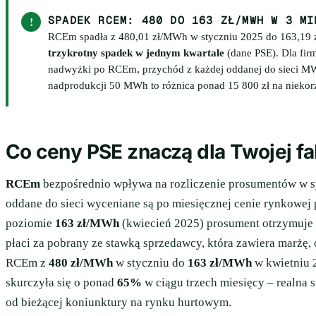
!
SPADEK RCEM: 480 DO 163 ZŁ/MWH W 3 MI
RCEm spadła z 480,01 zł/MWh w styczniu 2025 do 163,19 
trzykrotny spadek w jednym kwartale
(dane PSE). Dla firmy
nadwyżki po RCEm, przychód z każdej oddanej do sieci MWh 
nadprodukcji 50 MWh to różnica ponad 15 800 zł na niekor
Co ceny PSE znaczą dla Twojej fa
RCEm
bezpośrednio wpływa na rozliczenie prosumentów w 
oddane do sieci wyceniane są po miesięcznej cenie rynkowej
poziomie
163 zł/MWh
(kwiecień 2025) prosument otrzymuje 
płaci za pobrany ze stawką sprzedawcy, która zawiera marżę, 
RCEm z
480 zł/MWh
w styczniu do
163 zł/MWh
w kwietniu 
skurczyła się o ponad
65%
w ciągu trzech miesięcy – realna 
od bieżącej koniunktury na rynku hurtowym.