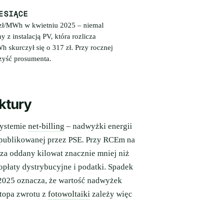
ESIĄCE
zł/MWh w kwietniu 2025 – niemal
 z instalacją PV, która rozlicza
skurczył się o 317 zł. Przy rocznej
zyść prosumenta.
ktury
systemie
net-billing
– nadwyżki energii
 publikowanej przez PSE. Przy RCEm na
za oddany kilowat znacznie mniej niż
opłaty dystrybucyjne i podatki. Spadek
2025 oznacza, że wartość nadwyżek
stopa zwrotu z
fotowoltaiki
zależy więc