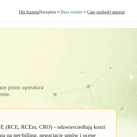
Dla biznesu
Narzędzia
Baza wiedzy
Case studies
O autorze
ne przez operatora
rmie.
E (RCE, RCEm, CRO) - odzwierciedlają koszt
ją na net-billing, negocjacje umów i ocenę