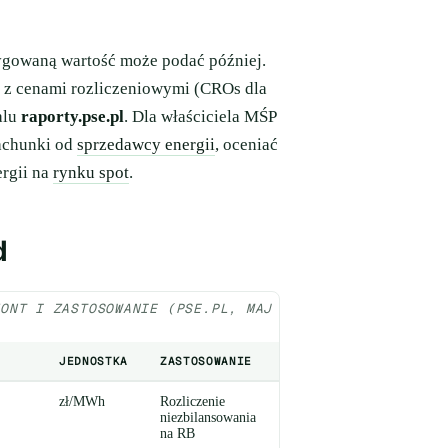
rygowaną wartość może podać później.
e z cenami rozliczeniowymi (CROs dla
alu
raporty.pse.pl
. Dla właściciela MŚP
rachunki od
sprzedawcy energii
, oceniać
rgii na
rynku spot
.
d
ZONT I ZASTOSOWANIE (PSE.PL, MAJ
JEDNOSTKA
ZASTOSOWANIE
zł/MWh
Rozliczenie
niezbilansowania
na RB