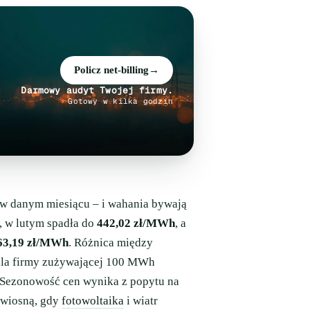
Policz net-billing
→
Darmowy audyt Twojej firmy.
Gotowy w kilka godzin
 w danym miesiącu – i wahania bywają
, w lutym spadła do
442,02 zł/MWh
, a
63,19 zł/MWh
. Różnica między
la firmy zużywającej 100 MWh
. Sezonowość cen wynika z popytu na
 wiosną, gdy
fotowoltaika
i wiatr