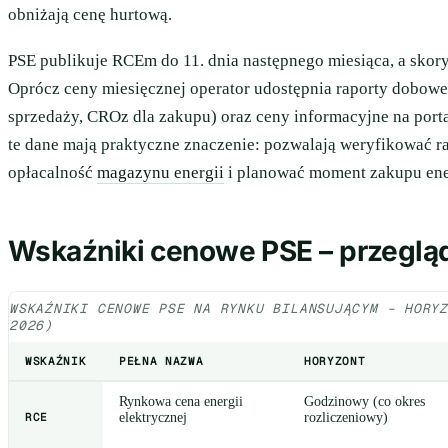
obniżają cenę hurtową.
PSE publikuje RCEm do 11. dnia następnego miesiąca, a sko
Oprócz ceny miesięcznej operator udostępnia raporty dobow
sprzedaży, CROz dla zakupu) oraz ceny informacyjne na port
te dane mają praktyczne znaczenie: pozwalają weryfikować 
opłacalność
magazynu energii
i planować moment zakupu ene
Wskaźniki cenowe PSE – przeglą
WSKAŹNIKI CENOWE PSE NA RYNKU BILANSUJĄCYM – HORY
2026)
WSKAŹNIK
PEŁNA NAZWA
HORYZONT
Rynkowa cena energii
Godzinowy (co okres
RCE
elektrycznej
rozliczeniowy)