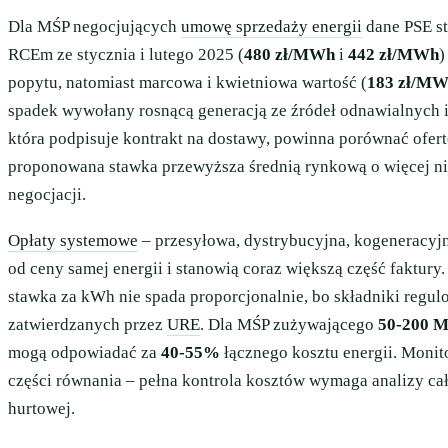
Dla MŚP negocjujących
umowę sprzedaży energii
dane PSE st
RCEm ze stycznia i lutego 2025 (
480 zł/MWh
i
442 zł/MWh
)
popytu, natomiast marcowa i kwietniowa wartość (
183 zł/M
spadek wywołany rosnącą generacją ze źródeł odnawialnych 
która podpisuje kontrakt na dostawy, powinna porównać ofert
proponowana stawka przewyższa średnią rynkową o więcej n
negocjacji.
Opłaty systemowe
– przesyłowa, dystrybucyjna, kogeneracyjn
od ceny samej energii i stanowią coraz większą część faktur
stawka za kWh nie spada proporcjonalnie, bo składniki regul
zatwierdzanych przez
URE
. Dla MŚP zużywającego
50-200 
mogą odpowiadać za
40-55%
łącznego kosztu energii. Monit
części równania – pełna kontrola kosztów wymaga analizy całe
hurtowej.