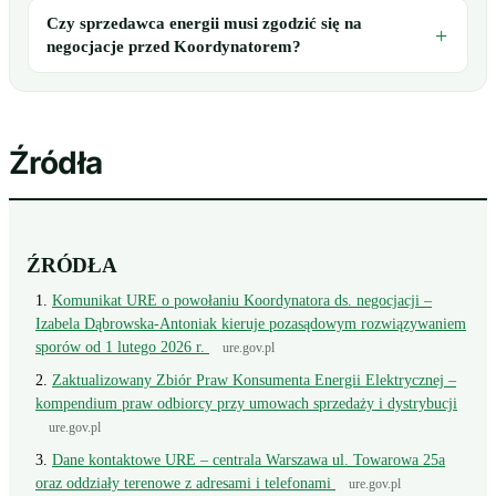
Czy sprzedawca energii musi zgodzić się na
negocjacje przed Koordynatorem?
Źródła
ŹRÓDŁA
Komunikat URE o powołaniu Koordynatora ds. negocjacji –
Izabela Dąbrowska-Antoniak kieruje pozasądowym rozwiązywaniem
sporów od 1 lutego 2026 r.
ure.gov.pl
Zaktualizowany Zbiór Praw Konsumenta Energii Elektrycznej –
kompendium praw odbiorcy przy umowach sprzedaży i dystrybucji
ure.gov.pl
Dane kontaktowe URE – centrala Warszawa ul. Towarowa 25a
oraz oddziały terenowe z adresami i telefonami
ure.gov.pl