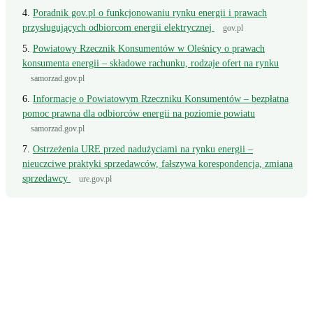
Poradnik gov.pl o funkcjonowaniu rynku energii i prawach
przysługujących odbiorcom energii elektrycznej
gov.pl
Powiatowy Rzecznik Konsumentów w Oleśnicy o prawach
konsumenta energii – składowe rachunku, rodzaje ofert na rynku
samorzad.gov.pl
Informacje o Powiatowym Rzeczniku Konsumentów – bezpłatna
pomoc prawna dla odbiorców energii na poziomie powiatu
samorzad.gov.pl
Ostrzeżenia URE przed nadużyciami na rynku energii –
nieuczciwe praktyki sprzedawców, fałszywa korespondencja, zmiana
sprzedawcy
ure.gov.pl
Wciąż masz pytanie?
Napisz wprost do doradcy - odpowiemy z konkretem, w odniesieniu do
Twojej faktury.