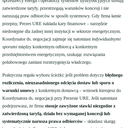
sprzedawcy energii
i
operatorzy systemów dystrybucyjnych
stosują
zatwierdzone
taryfy
, przestrzegają warunków koncesji i nie
naruszają praw odbiorców w sposób systemowy. Gdy firma łamie
przepisy, Prezes URE nakłada kary finansowe – narzędzie
niedostępne dla żadnej innej instytucji w sektorze energetycznym.
Koordynator ds. negocjacji zajmuje się natomiast
indywidualnymi
sporami
między konkretnym odbiorcą a konkretnym
przedsiębiorstwem energetycznym, szukając rozwiązania
polubownego zamiast rozstrzygnięcia władczego.
Praktyczna reguła wyboru ścieżki: jeśli problem dotyczy
błędnego
rozliczenia, nieuzasadnionego odcięcia dostaw lub sporu o
warunki umowy
z konkretnym dostawcą – wniosek kierujesz do
Koordynatora ds. negocjacji przy Prezesie URE. Jeśli natomiast
podejrzewasz, że firma
stosuje zawyżone stawki niezgodne z
zatwierdzoną taryfą, działa bez wymaganej koncesji lub
systematycznie narusza prawa odbiorców
– składasz skargę