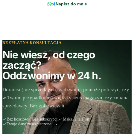
Napisz do mnie
BEZPŁATNA KONSULTACJA
Nie wiesz, od czego
zacząć?
Oddzwonimy w 24 h.
Doradca (nie sprzedawca) zadzwoni i pomoże policzyć, czy
w Twoim przypadku ma większy sens magazyn, czy zmiana
sprzedawcy. Bez zobowiązań.
Bez kosztów
Bez subskrypcji
Maks. 1 telefon
Twoje dane zabezpieczone