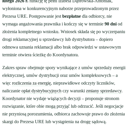
lutego 2026 r.
funkcję tę pełni Izabela Dąbrowska-Antoniak,
wyłoniona w konkurencyjnym naborze przeprowadzonym przez
Prezesa URE. Postępowanie jest
bezpłatne
dla odbiorcy, nie
wymaga angażowania prawnika i kończy się w terminie
90 dni
od
złożenia kompletnego wniosku. Wniosek składa się po wyczerpaniu
drogi reklamacyjnej u sprzedawcy lub dystrybutora – dopiero
odmowa uznania reklamacji albo brak odpowiedzi w ustawowym
terminie otwiera ścieżkę do Koordynatora.
Zakres spraw obejmuje spory wynikające z umów sprzedaży energii
elektrycznej, umów dystrybucji oraz umów kompleksowych – a
więc
rozliczenia za energię
, nieprawidłowe odczyty liczników,
naliczanie
opłat dystrybucyjnych
czy warunki
zmiany sprzedawcy
.
Koordynator nie wydaje wiążących decyzji – proponuje stronom
rozwiązanie, które obie mogą przyjąć lub odrzucić. Jeśli negocjacje
nie przyniosą porozumienia, odbiorca zachowuje prawo do złożenia
skargi do Prezesa URE lub wystąpienia na drogę sądową.