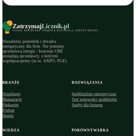
Zatrzymaj
Licznik
.pl
NIŻSZE RACHUNKI
.
WIĘKSZA KONTROLA
.
LEPSZY BIZNES
.
Niezależny pośrednik i doradca
energetyczny dla firm. Nie jesteśmy
sprzedawcą energii - koncesje URE
posiadają sprzedawcy, z którymi
współpracujemy (m.in. AXPO, PGE).
BRANŻE
ROZWIĄZANIA
Wspólnoty
Spółdzielnie energetyczne
Restauracje
Test gotowości spółdzielni
Piekarnie
Audyt dla biznesu
Pralnie
Hotele
WIEDZA
PORÓWNYWARKA