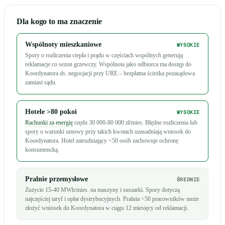
Dla kogo to ma znaczenie
Wspólnoty mieszkaniowe
WYSOKIE
Spory o rozliczenia ciepła i prądu w częściach wspólnych generują
reklamacje co sezon grzewczy. Wspólnota jako odbiorca ma dostęp do
Koordynatora ds. negocjacji przy URE – bezpłatna ścieżka pozasądowa
zamiast sądu.
Hotele >80 pokoi
WYSOKIE
Rachunki za energię
rzędu 30 000-80 000 zł/mies. Błędne rozliczenia lub
spory o warunki umowy przy takich kwotach uzasadniają wniosek do
Koordynatora. Hotel zatrudniający <50 osób zachowuje ochronę
konsumencką.
Pralnie przemysłowe
ŚREDNIE
Zużycie 15-40 MWh/mies. na maszyny i suszarki. Spory dotyczą
najczęściej taryf i opłat dystrybucyjnych. Pralnia <50 pracowników może
złożyć wniosek do Koordynatora w ciągu 12 miesięcy od reklamacji.