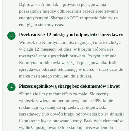
Dąbrowska-Antoniak – prowadzi postępowania
pozasądowe między odbiorcami a przedsiębiorstwami
energetycznymi. Skarga do RPO w sprawie faktury za
energię to stracony czas.
Przekraczasz 12 miesięcy od odpowiedzi sprzedawcy
Wniosek do Koordynatora ds. negocjacji musisz złożyć
w ciągu 12 miesięcy od dnia, w którym próbowałeś
rozwiązać spór z przedsiębiorstwem. Po tym terminie
Koordynator odmawia wszczęcia postępowania. Jeśli
sprzedawca odrzucił reklamację w marcu – masz czas do
marca następnego roku, ani dnia dłużej.
Piszesz ogólnikową skargę bez dokumentów i kwot
“Firma źle liczy rachunki” to za mało. Skuteczny
wniosek zawiera: numer umowy, numer PPE, kopię
reklamacji wysłanej do sprzedawcy, odpowiedź
sprzedawcy (lub dowód braku odpowiedzi po 14 dniach)
i konkretne kwestionowane kwoty. Brak tych elementów
wydłuża postępowanie lub skutkuje wezwaniem do