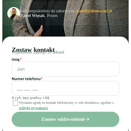
Lub bezpośrednio do założyciela:
pawel@ekomocni.pl
·
Paweł Więsak
, Prezes
Zostaw kontakt
Wypełnienie zajmuje 20 sekund.
Imię
*
Numer telefonu
*
9 cyfr, bez prefixu +48
Wyrażam zgodę na kontakt telefoniczny w celu doradztwa, zgodnie z
polityką prywatności
.
Zamów oddzwonienie