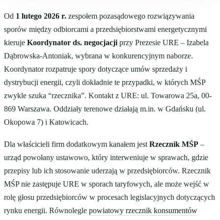
Od
1 lutego 2026 r.
zespołem pozasądowego rozwiązywania
sporów między odbiorcami a przedsiębiorstwami energetycznymi
kieruje
Koordynator ds. negocjacji
przy Prezesie URE – Izabela
Dąbrowska-Antoniak, wybrana w konkurencyjnym naborze.
Koordynator rozpatruje spory dotyczące umów sprzedaży i
dystrybucji energii, czyli dokładnie te przypadki, w których MŚP
zwykle szuka “rzecznika”. Kontakt z URE: ul. Towarowa 25a, 00-
869 Warszawa. Oddziały terenowe działają m.in. w Gdańsku (ul.
Okopowa 7) i Katowicach.
Dla właścicieli firm dodatkowym kanałem jest
Rzecznik MŚP
–
urząd powołany ustawowo, który interweniuje w sprawach, gdzie
przepisy lub ich stosowanie uderzają w przedsiębiorców. Rzecznik
MŚP nie zastępuje URE w sporach taryfowych, ale może wejść w
rolę głosu przedsiębiorców w procesach legislacyjnych dotyczących
rynku energii. Równolegle
powiatowy rzecznik konsumentów