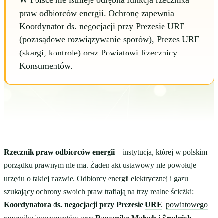
W Polsce nie istnieje odrębna funkcja rzecznika
praw odbiorców energii. Ochronę zapewnia
Koordynator ds. negocjacji przy Prezesie URE
(pozasądowe rozwiązywanie sporów), Prezes URE
(skargi, kontrole) oraz Powiatowi Rzecznicy
Konsumentów.
Rzecznik praw odbiorców energii
– instytucja, której w polskim
porządku prawnym nie ma. Żaden akt ustawowy nie powołuje
urzędu o takiej nazwie. Odbiorcy
energii elektrycznej
i gazu
szukający ochrony swoich praw trafiają na trzy realne ścieżki:
Koordynatora ds. negocjacji przy Prezesie
URE
,
powiatowego
rzecznika konsumentów
oraz
Rzecznika Małych i Średnich