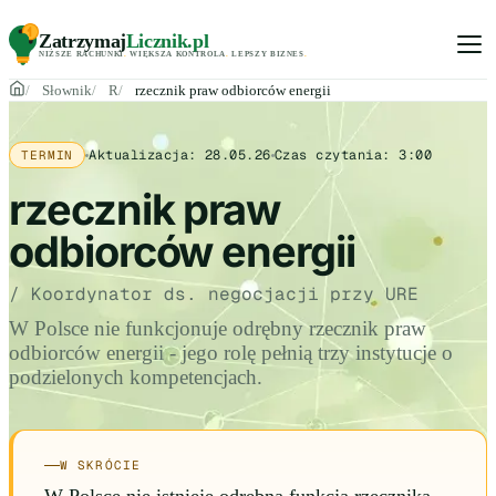
Zatrzymaj
Licznik
.pl
NIŻSZE RACHUNKI
.
WIĘKSZA KONTROLA
.
LEPSZY BIZNES
.
Słownik
R
rzecznik praw odbiorców energii
Aktualizacja:
28.05.26
Czas czytania:
3:00
TERMIN
rzecznik praw
odbiorców energii
/ Koordynator ds. negocjacji przy URE
W Polsce nie funkcjonuje odrębny rzecznik praw
odbiorców energii - jego rolę pełnią trzy instytucje o
podzielonych kompetencjach.
W SKRÓCIE