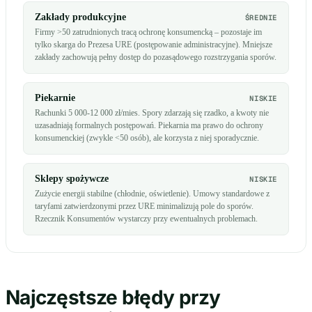
Zakłady produkcyjne
ŚREDNIE
Firmy >50 zatrudnionych tracą ochronę konsumencką – pozostaje im
tylko skarga do Prezesa URE (postępowanie administracyjne). Mniejsze
zakłady zachowują pełny dostęp do pozasądowego rozstrzygania sporów.
Piekarnie
NISKIE
Rachunki 5 000-12 000 zł/mies. Spory zdarzają się rzadko, a kwoty nie
uzasadniają formalnych postępowań. Piekarnia ma prawo do ochrony
konsumenckiej (zwykle <50 osób), ale korzysta z niej sporadycznie.
Sklepy spożywcze
NISKIE
Zużycie energii stabilne (chłodnie, oświetlenie). Umowy standardowe z
taryfami zatwierdzonymi przez URE minimalizują pole do sporów.
Rzecznik Konsumentów wystarczy przy ewentualnych problemach.
Najczęstsze błędy przy