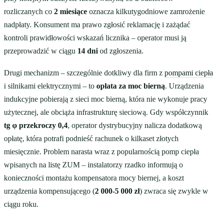
rozliczanych co
2 miesiące
oznacza kilkutygodniowe zamrożenie
nadpłaty. Konsument ma prawo zgłosić reklamację i zażądać
kontroli prawidłowości wskazań licznika – operator musi ją
przeprowadzić w ciągu
14 dni
od zgłoszenia.
Drugi mechanizm – szczególnie dotkliwy dla firm z
pompami ciepła
i silnikami elektrycznymi – to
opłata za moc bierną
. Urządzenia
indukcyjne pobierają z sieci moc bierną, która nie wykonuje pracy
użytecznej, ale obciąża infrastrukturę sieciową. Gdy współczynnik
tg φ przekroczy 0,4
, operator dystrybucyjny nalicza dodatkową
opłatę, która potrafi podnieść rachunek o kilkaset złotych
miesięcznie. Problem narasta wraz z popularnością pomp ciepła
wpisanych na listę ZUM – instalatorzy rzadko informują o
konieczności montażu kompensatora mocy biernej, a koszt
urządzenia kompensującego (
2 000-5 000 zł
) zwraca się zwykle w
ciągu roku.