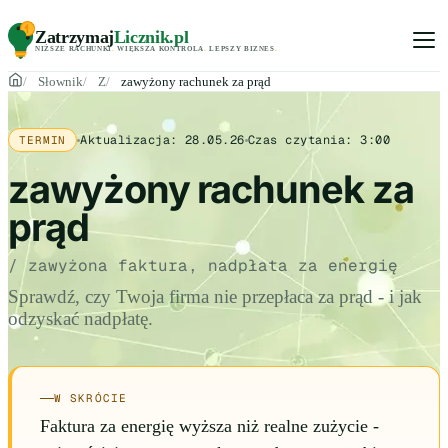
Zatrzymaj
Licznik
.pl
NIŻSZE RACHUNKI
.
WIĘKSZA KONTROLA
.
LEPSZY BIZNES
.
Słownik
Z
zawyżony rachunek za prąd
Aktualizacja:
28.05.26
Czas czytania:
3:00
TERMIN
zawyżony rachunek za
prąd
/ zawyżona faktura, nadpłata za energię
Sprawdź, czy Twoja firma nie przepłaca za prąd - i jak
odzyskać nadpłatę.
W SKRÓCIE
Faktura za energię wyższa niż realne zużycie -