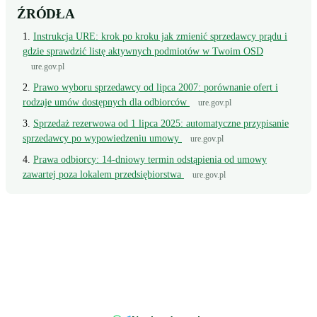
ŹRÓDŁA
Instrukcja URE: krok po kroku jak zmienić sprzedawcy prądu i
gdzie sprawdzić listę aktywnych podmiotów w Twoim OSD
ure.gov.pl
Prawo wyboru sprzedawcy od lipca 2007: porównanie ofert i
rodzaje umów dostępnych dla odbiorców
ure.gov.pl
Sprzedaż rezerwowa od 1 lipca 2025: automatyczne przypisanie
sprzedawcy po wypowiedzeniu umowy
ure.gov.pl
Prawa odbiorcy: 14-dniowy termin odstąpienia od umowy
zawartej poza lokalem przedsiębiorstwa
ure.gov.pl
Wciąż masz pytanie?
Napisz wprost do doradcy - odpowiemy z konkretem, w odniesieniu do
Twojej faktury.