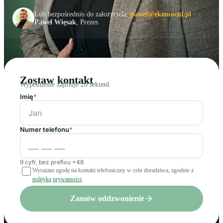
Lub bezpośrednio do założyciela:
pawel@ekomocni.pl
·
Paweł Więsak
, Prezes
Zostaw kontakt
Wypełnienie zajmuje 20 sekund.
Imię
*
Numer telefonu
*
9 cyfr, bez prefixu +48
Wyrażam zgodę na kontakt telefoniczny w celu doradztwa, zgodnie z
polityką prywatności
.
Zamów oddzwonienie