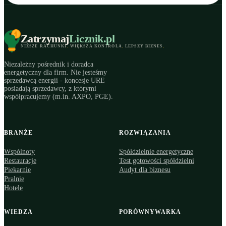
Zatrzymaj
Licznik
.pl
NIŻSZE RACHUNKI
.
WIĘKSZA KONTROLA
.
LEPSZY BIZNES
.
Niezależny pośrednik i doradca
energetyczny dla firm. Nie jesteśmy
sprzedawcą energii - koncesje URE
posiadają sprzedawcy, z którymi
współpracujemy (m.in. AXPO, PGE).
BRANŻE
ROZWIĄZANIA
Wspólnoty
Spółdzielnie energetyczne
Restauracje
Test gotowości spółdzielni
Piekarnie
Audyt dla biznesu
Pralnie
Hotele
WIEDZA
PORÓWNYWARKA