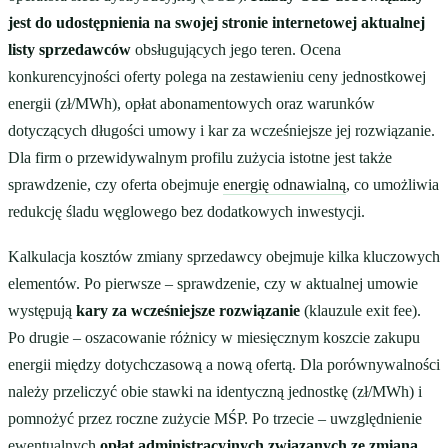
jest do udostępnienia na swojej stronie internetowej aktualnej
listy sprzedawców
obsługujących jego teren. Ocena
konkurencyjności oferty polega na zestawieniu ceny jednostkowej
energii (zł/MWh), opłat abonamentowych oraz warunków
dotyczących długości umowy i kar za wcześniejsze jej rozwiązanie.
Dla firm o przewidywalnym profilu zużycia istotne jest także
sprawdzenie, czy oferta obejmuje
energię odnawialną
, co umożliwia
redukcję śladu węglowego bez dodatkowych inwestycji.
Kalkulacja kosztów zmiany sprzedawcy obejmuje kilka kluczowych
elementów. Po pierwsze – sprawdzenie, czy w aktualnej umowie
występują
kary za wcześniejsze rozwiązanie
(klauzule exit fee).
Po drugie – oszacowanie różnicy w miesięcznym koszcie zakupu
energii między dotychczasową a nową ofertą. Dla porównywalności
należy przeliczyć obie stawki na identyczną jednostkę (zł/MWh) i
pomnożyć przez roczne zużycie MŚP. Po trzecie – uwzględnienie
ewentualnych
opłat administracyjnych związanych ze zmianą
,