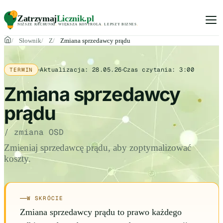
Zatrzymaj
Licznik
.pl
NIŻSZE RACHUNKI
.
WIĘKSZA KONTROLA
.
LEPSZY BIZNES
.
Słownik
Z
Zmiana sprzedawcy prądu
Aktualizacja:
28.05.26
Czas czytania:
3:00
TERMIN
Zmiana sprzedawcy
prądu
/ zmiana OSD
Zmieniaj sprzedawcę prądu, aby zoptymalizować
koszty.
W SKRÓCIE
Zmiana sprzedawcy prądu to prawo każdego