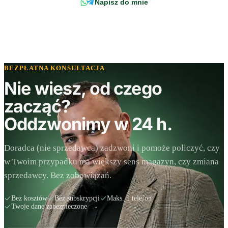
Napisz do mnie
BEZPŁATNA KONSULTACJA
Nie wiesz, od czego
zacząć?
Oddzwonimy w 24 h.
Doradca (nie sprzedawca) zadzwoni i pomoże policzyć, czy
w Twoim przypadku ma większy sens magazyn, czy zmiana
sprzedawcy. Bez zobowiązań.
Bez kosztów
Bez subskrypcji
Maks. 1 telefon
Twoje dane zabezpieczone