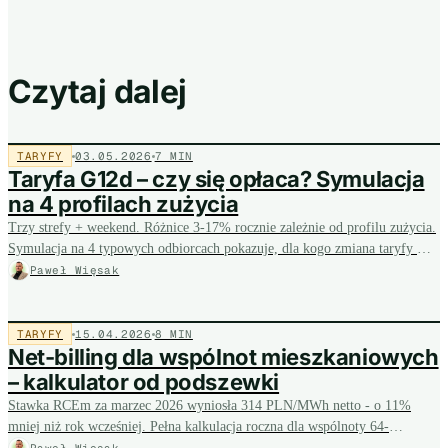
Czytaj dalej
TARYFY
03.05.2026
7 MIN
Taryfa G12d – czy się opłaca? Symulacja
na 4 profilach zużycia
Trzy strefy + weekend. Różnice 3-17% rocznie zależnie od profilu zużycia.
Symulacja na 4 typowych odbiorcach pokazuje, dla kogo zmiana taryfy ma
sens, a dla kogo G12d to drogi błąd.
Paweł Więsak
TARYFY
15.04.2026
8 MIN
Net-billing dla wspólnot mieszkaniowych
– kalkulator od podszewki
Stawka RCEm za marzec 2026 wyniosła 314 PLN/MWh netto - o 11%
mniej niż rok wcześniej. Pełna kalkulacja roczna dla wspólnoty 64-
lokalowej z instalacją PV 32 kWp i co warto rozważyć w 2026.