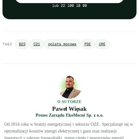
lub 22 100 10 00
B23
C21
oplata mocowa
PSE
URE
TAGI
O AUTORZE
Paweł Więsak
Prezes Zarządu EkoMocni Sp. z o.o.
Od 2014 roku w branży energetycznej i sektorze OZE. Specjalizuje się w
optymalizacji kosztów energii elektrycznej i gazu oraz realizacji
inwestycji z zakresu fotowoltaiki, pomp ciepła i magazynów energii.