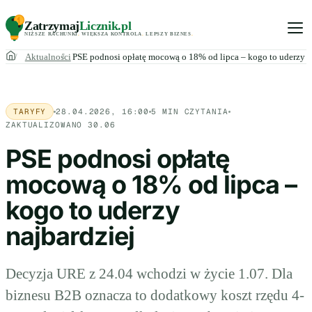
Zatrzymaj
Licznik
.pl
NIŻSZE RACHUNKI
.
WIĘKSZA KONTROLA
.
LEPSZY BIZNES
.
Aktualności
PSE podnosi opłatę mocową o 18% od lipca – kogo to uderzy n
TARYFY
28.04.2026, 16:00
5 MIN CZYTANIA
ZAKTUALIZOWANO 30.06
PSE podnosi opłatę
mocową o 18% od lipca –
kogo to uderzy
najbardziej
Decyzja URE z 24.04 wchodzi w życie 1.07. Dla
biznesu B2B oznacza to dodatkowy koszt rzędu 4-