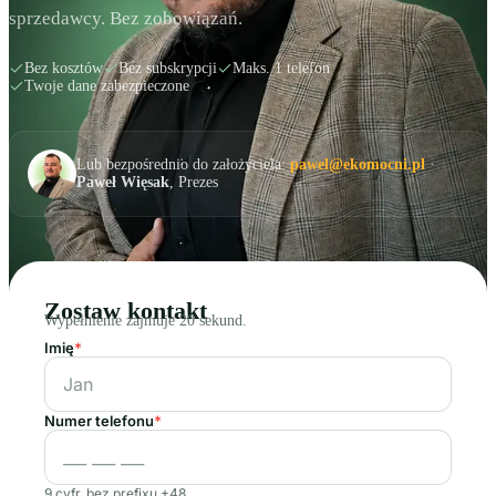
sprzedawcy. Bez zobowiązań.
Bez kosztów
Bez subskrypcji
Maks. 1 telefon
Twoje dane zabezpieczone
Lub bezpośrednio do założyciela:
pawel@ekomocni.pl
·
Paweł Więsak
, Prezes
Zostaw kontakt
Wypełnienie zajmuje 20 sekund.
Imię
*
Numer telefonu
*
9 cyfr, bez prefixu +48