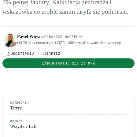
7% pełnej faktury. Kalkulacja per branża i
wskazówka co zrobić zanim taryfa się podniesie.
·
Paweł Więsak
REDAKTOR NACZELNY
Od 2014 w energetyce i OZE - 400+ zrealizowanych inwestycji.
UDOSTĘPNIJ
ZAPISZ
SKONTAKTUJ SIĘ ZE MNĄ
KATEGORIA
Taryfy
BRANŻA
Wszystkie B2B