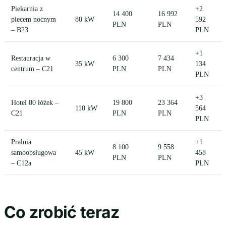
Piekarnia z
+2
14 400
16 992
piecem nocnym
80 kW
592
PLN
PLN
– B23
PLN
+1
Restauracja w
6 300
7 434
35 kW
134
centrum – C21
PLN
PLN
PLN
+3
Hotel 80 łóżek –
19 800
23 364
110 kW
564
C21
PLN
PLN
PLN
Pralnia
+1
8 100
9 558
samoobsługowa
45 kW
458
PLN
PLN
– C12a
PLN
Co zrobić teraz