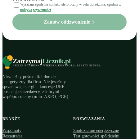
Wyrażam zgodę na kontakt telefoniczny w celu doradztwa, zgodnie z
polityką prywatności
.
Zamów oddzwonienie
Zatrzymaj
Licznik
.pl
NIŻSZE RACHUNKI
.
WIĘKSZA KONTROLA
.
LEPSZY BIZNES
.
Niezależny pośrednik i doradca
energetyczny dla firm. Nie jesteśmy
sprzedawcą energii - koncesje URE
posiadają sprzedawcy, z którymi
współpracujemy (m.in. AXPO, PGE).
BRANŻE
ROZWIĄZANIA
Wspólnoty
Spółdzielnie energetyczne
Restauracje
Test gotowości spółdzielni