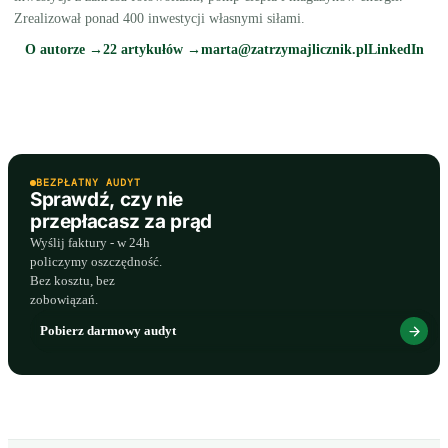
Zrealizował ponad 400 inwestycji własnymi siłami.
O autorze →
22 artykułów →
marta@zatrzymajlicznik.pl
LinkedIn
BEZPŁATNY AUDYT
Sprawdź, czy nie
przepłacasz za prąd
Wyślij faktury - w 24h
policzymy oszczędność.
Bez kosztu, bez
zobowiązań.
Pobierz darmowy audyt