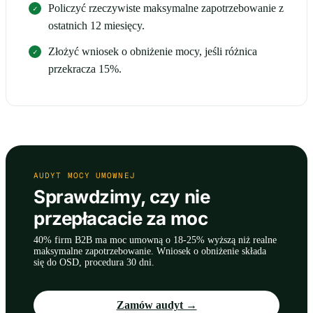
Policzyć rzeczywiste maksymalne zapotrzebowanie z
ostatnich 12 miesięcy.
Złożyć wniosek o obniżenie mocy, jeśli różnica
przekracza 15%.
AUDYT MOCY UMOWNEJ
Sprawdzimy, czy nie
przepłacacie za moc
40% firm B2B ma moc umowną o 18-25% wyższą niż realne
maksymalne zapotrzebowanie. Wniosek o obniżenie składa
się do OSD, procedura 30 dni.
Zamów audyt →