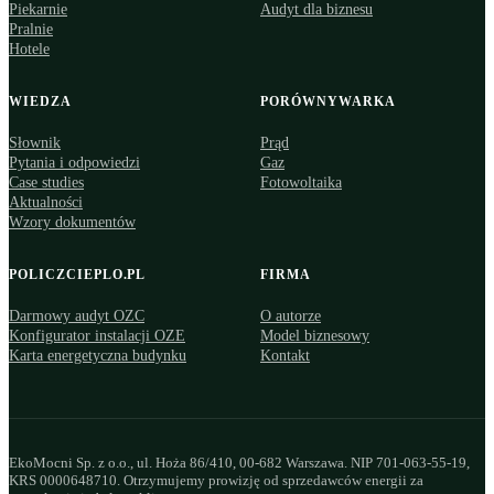
Piekarnie
Audyt dla biznesu
Pralnie
Hotele
WIEDZA
PORÓWNYWARKA
Słownik
Prąd
Pytania i odpowiedzi
Gaz
Case studies
Fotowoltaika
Aktualności
Wzory dokumentów
POLICZCIEPLO.PL
FIRMA
Darmowy audyt OZC
O autorze
Konfigurator instalacji OZE
Model biznesowy
Karta energetyczna budynku
Kontakt
EkoMocni Sp. z o.o., ul. Hoża 86/410, 00-682 Warszawa. NIP 701-063-55-19,
KRS 0000648710. Otrzymujemy prowizję od sprzedawców energii za