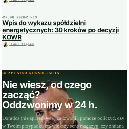
Paweł Więsak
07.08.2026
0 MIN
Wpis do wykazu spółdzielni
energetycznych: 30 kroków po decyzji
KOWR
Paweł Więsak
BEZPŁATNA KONSULTACJA
Nie wiesz, od czego
zacząć?
Oddzwonimy w 24 h.
Doradca (nie sprzedawca) zadzwoni i pomoże policzyć, czy
w Twoim przypadku ma większy sens magazyn, czy zmiana