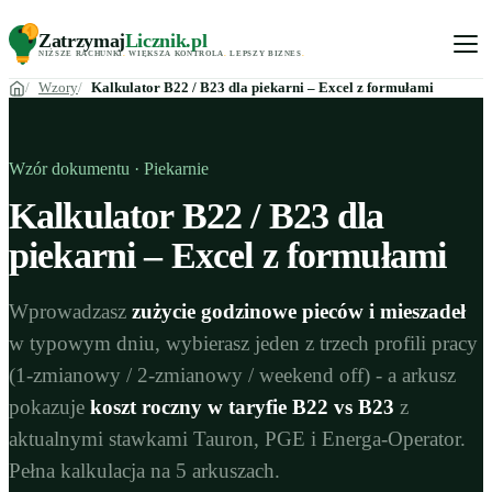
Zatrzymaj
Licznik
.pl
NIŻSZE RACHUNKI
.
WIĘKSZA KONTROLA
.
LEPSZY BIZNES
.
Wzory
Kalkulator B22 / B23 dla piekarni – Excel z formułami
Wzór dokumentu · Piekarnie
Kalkulator B22 / B23 dla
piekarni – Excel z formułami
Wprowadzasz
zużycie godzinowe pieców i mieszadeł
w typowym dniu, wybierasz jeden z trzech profili pracy
(1-zmianowy / 2-zmianowy / weekend off) - a arkusz
pokazuje
koszt roczny w taryfie B22 vs B23
z
aktualnymi stawkami Tauron, PGE i Energa-Operator.
Pełna kalkulacja na 5 arkuszach.