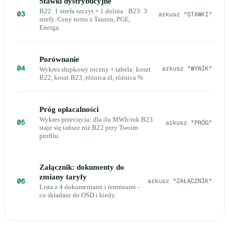
Stawki dystrybucyjne
B22: 1 strefa szczyt + 1 dolina · B23: 3
03
arkusz "STAWKI"
strefy. Ceny netto z Tauron, PGE,
Energa.
Porównanie
04
arkusz "WYNIK"
Wykres słupkowy roczny + tabela: koszt
B22, koszt B23, różnica zł, różnica %.
Próg opłacalności
Wykres przecięcia: dla ilu MWh/rok B23
05
arkusz "PRÓG"
staje się tańsze niż B22 przy Twoim
profilu.
Załącznik: dokumenty do
zmiany taryfy
06
arkusz "ZAŁĄCZNIK"
Lista z 4 dokumentami i terminami -
co składasz do OSD i kiedy.