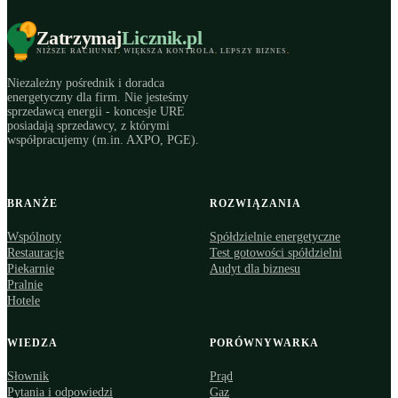
Zatrzymaj
Licznik
.pl
NIŻSZE RACHUNKI
.
WIĘKSZA KONTROLA
.
LEPSZY BIZNES
.
Niezależny pośrednik i doradca
energetyczny dla firm. Nie jesteśmy
sprzedawcą energii - koncesje URE
posiadają sprzedawcy, z którymi
współpracujemy (m.in. AXPO, PGE).
BRANŻE
ROZWIĄZANIA
Wspólnoty
Spółdzielnie energetyczne
Restauracje
Test gotowości spółdzielni
Piekarnie
Audyt dla biznesu
Pralnie
Hotele
WIEDZA
PORÓWNYWARKA
Słownik
Prąd
Pytania i odpowiedzi
Gaz