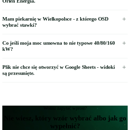
Orlen Energia.
Mam piekarnię w Wielkopolsce - z którego OSD
wybrać stawki?
Co jeśli moja moc umowna to nie typowe 40/80/160
kW?
Plik nie chce się otworzyć w Google Sheets - widoki
są przesunięte.
Wolisz zapytać wprost?
Nie wiesz, który wzór wybrać albo jak go
wypełnić?