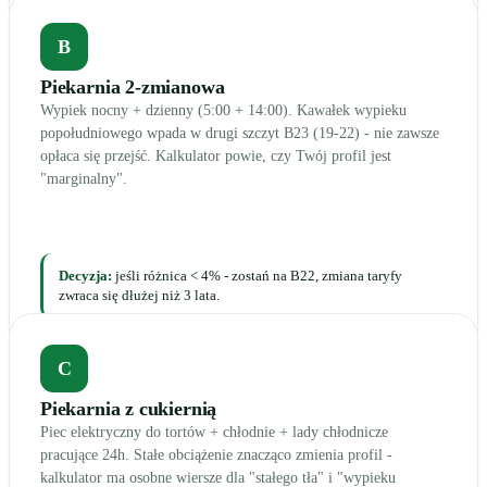
B
Piekarnia 2-zmianowa
Wypiek nocny + dzienny (5:00 + 14:00). Kawałek wypieku
popołudniowego wpada w drugi szczyt B23 (19-22) - nie zawsze
opłaca się przejść. Kalkulator powie, czy Twój profil jest
"marginalny".
Decyzja:
jeśli różnica < 4% - zostań na B22, zmiana taryfy
zwraca się dłużej niż 3 lata.
C
Piekarnia z cukiernią
Piec elektryczny do tortów + chłodnie + lady chłodnicze
pracujące 24h. Stałe obciążenie znacząco zmienia profil -
kalkulator ma osobne wiersze dla "stałego tła" i "wypieku