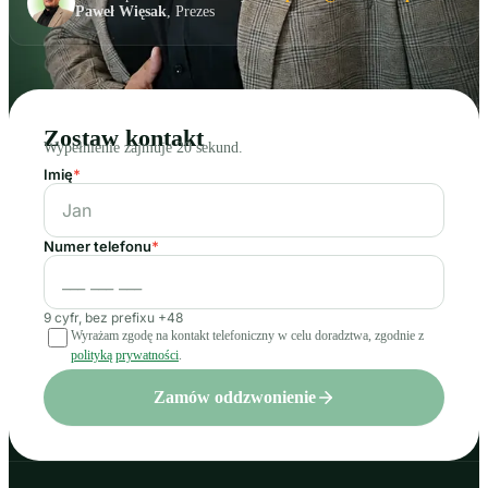
Paweł Więsak
, Prezes
Zostaw kontakt
Wypełnienie zajmuje 20 sekund.
Imię
*
Numer telefonu
*
9 cyfr, bez prefixu +48
Wyrażam zgodę na kontakt telefoniczny w celu doradztwa, zgodnie z
polityką prywatności
.
Zamów oddzwonienie