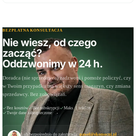
BEZPŁATNA KONSULTACJA
Nie wiesz, od czego
zacząć?
Oddzwonimy w 24 h.
Doradca (nie sprzedawca) zadzwoni i pomoże policzyć, czy
w Twoim przypadku ma większy sens magazyn, czy zmiana
sprzedawcy. Bez zobowiązań.
Bez kosztów
Bez subskrypcji
Maks. 1 telefon
Twoje dane zabezpieczone
Lub bezpośrednio do założyciela:
pawel@ekomocni.pl
·