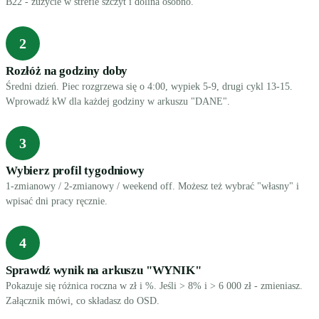
B22 - zużycie w strefie szczyt i dolina osobno.
2
Rozłóż na godziny doby
Średni dzień. Piec rozgrzewa się o 4:00, wypiek 5-9, drugi cykl 13-15.
Wprowadź kW dla każdej godziny w arkuszu "DANE".
3
Wybierz profil tygodniowy
1-zmianowy / 2-zmianowy / weekend off. Możesz też wybrać "własny" i
wpisać dni pracy ręcznie.
4
Sprawdź wynik na arkuszu "WYNIK"
Pokazuje się różnica roczna w zł i %. Jeśli > 8% i > 6 000 zł - zmieniasz.
Załącznik mówi, co składasz do OSD.