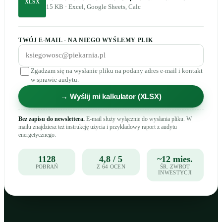
XLSX
15 KB · Excel, Google Sheets, Calc
TWÓJ E-MAIL - NA NIEGO WYŚLEMY PLIK
Zgadzam się na wysłanie pliku na podany adres e-mail i kontakt
w sprawie audytu.
→ Wyślij mi kalkulator (XLSX)
Bez zapisu do newslettera.
E-mail służy wyłącznie do wysłania pliku. W
mailu znajdziesz też instrukcję użycia i przykładowy raport z audytu
energetycznego.
1128
4,8 / 5
~12 mies.
POBRAŃ
Z 64 OCEN
ŚR. ZWROT
INWESTYCJI