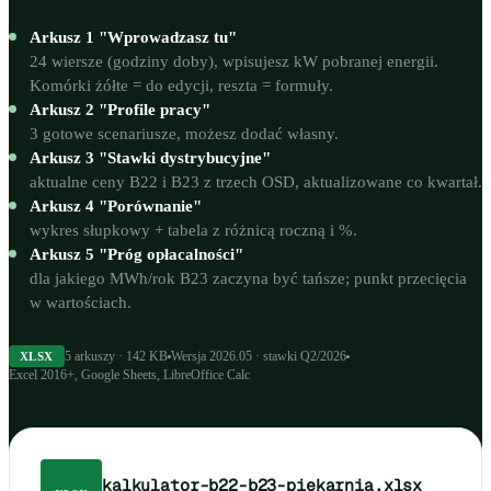
Arkusz 1 "Wprowadzasz tu"
24 wiersze (godziny doby), wpisujesz kW pobranej energii.
Komórki żółte = do edycji, reszta = formuły.
Arkusz 2 "Profile pracy"
3 gotowe scenariusze, możesz dodać własny.
Arkusz 3 "Stawki dystrybucyjne"
aktualne ceny B22 i B23 z trzech OSD, aktualizowane co kwartał.
Arkusz 4 "Porównanie"
wykres słupkowy + tabela z różnicą roczną i %.
Arkusz 5 "Próg opłacalności"
dla jakiego MWh/rok B23 zaczyna być tańsze; punkt przecięcia
w wartościach.
5 arkuszy · 142 KB
Wersja 2026.05 · stawki Q2/2026
XLSX
Excel 2016+, Google Sheets, LibreOffice Calc
kalkulator-b22-b23-piekarnia.xlsx