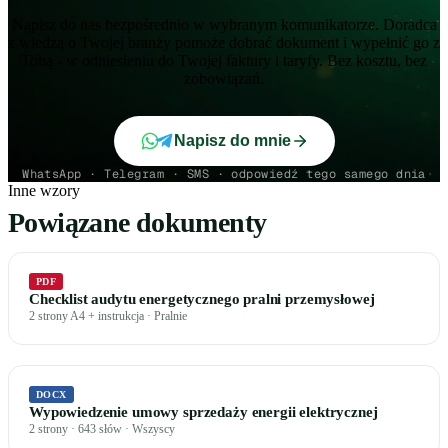
Napisz do nas bezpośrednio w wybranym komunikatorze. Doradca
z wiedzą o Twojej branży pomoże dobrać dokument i wypełnić go z
Tobą - w odniesieniu do Twojej faktury i taryfy. Bez kosztu, bez
zobowiązań.
Napisz do mnie
WhatsApp · Telegram · SMS · odpowiedź tego samego dnia
Inne wzory
Powiązane dokumenty
PDF
Checklist audytu energetycznego pralni przemysłowej
2 strony A4 + instrukcja · Pralnie
DOCX
Wypowiedzenie umowy sprzedaży energii elektrycznej
2 strony · 643 słów · Wszyscy