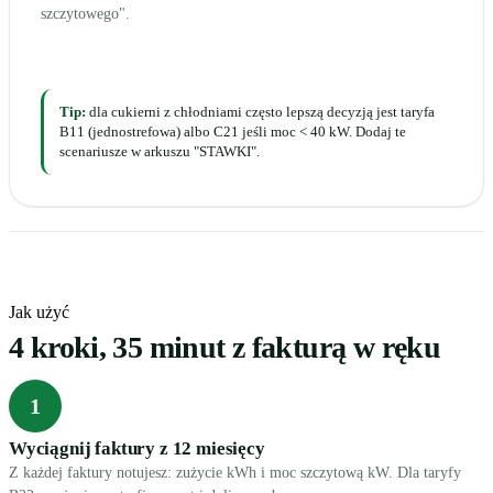
szczytowego".
Tip:
dla cukierni z chłodniami często lepszą decyzją jest taryfa
B11 (jednostrefowa) albo C21 jeśli moc < 40 kW. Dodaj te
scenariusze w arkuszu "STAWKI".
Jak użyć
4 kroki, 35 minut z fakturą w ręku
1
Wyciągnij faktury z 12 miesięcy
Z każdej faktury notujesz: zużycie kWh i moc szczytową kW. Dla taryfy