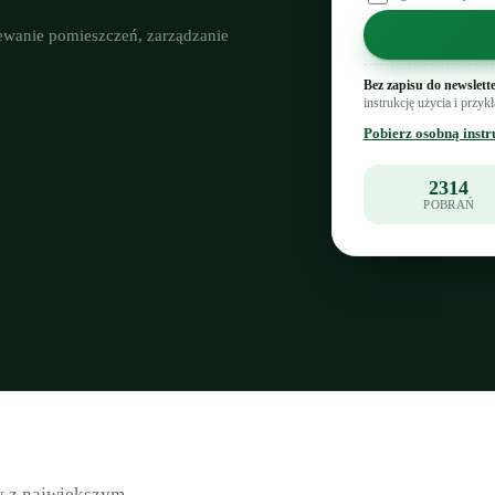
rzewanie pomieszczeń, zarządzanie
Bez zapisu do newslette
instrukcję użycia i przy
Pobierz osobną instr
2314
POBRAŃ
y z największym