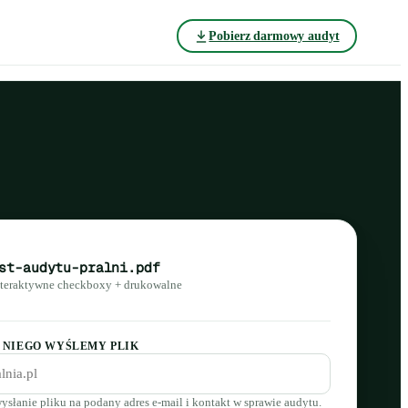
Pobierz darmowy audyt
st-audytu-pralni.pdf
nteraktywne checkboxy + drukowalne
A NIEGO WYŚLEMY PLIK
ysłanie pliku na podany adres e-mail i kontakt w sprawie audytu.