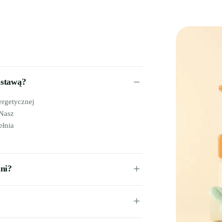
ustawą?
ergetycznej
 Nasz
ełnia
lni?