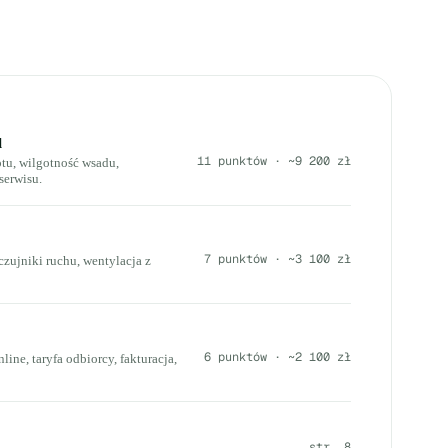
l
11 punktów · ~9 200 zł
otu, wilgotność wsadu,
serwisu.
7 punktów · ~3 100 zł
czujniki ruchu, wentylacja z
6 punktów · ~2 100 zł
line, taryfa odbiorcy, fakturacja,
str. 8