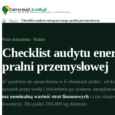
Zatrzymaj
Licznik
.pl
NIŻSZE RACHUNKI
.
WIĘKSZA KONTROLA
.
LEPSZY BIZNES
.
Wzory
Checklist audytu energetycznego pralni przemysłowej
Wzór dokumentu · Pralnie
Checklist audytu ene
pralni przemysłowej
47 punktów do sprawdzenia w 6 obszarach pralni - od ko
suszarek przez wodę i oświetlenie po systemy zarządzani
ma nominalną wartość strat finansowych
i czas okup
inwestycji. Dla pralni 200-800 kg dziennie.