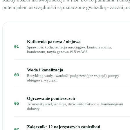
potencjałem oszczędności są oznaczone gwiazdką - zacznij od
Kotłownia parowa / olejowa
01
Sprawność kotła, izolacja rurociągów, kontrola spalin,
kondensatu, taryfa gazowa W-5 vs W-6.
Woda i kanalizacja
03
Recykling wody, twardość, podgrzew (gaz vs prąd), pompy
obiegowe, wycieki.
Ogrzewanie pomieszczeń
05
Termostaty stref, izolacja, drzwi automatyczne, harmonogram
dobowy.
Załącznik: 12 najczęstszych zaniedbań
07