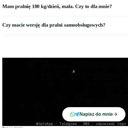
Mam pralnię 100 kg/dzień, mała. Czy to dla mnie?
Czy macie wersję dla pralni samoobsługowych?
Wolisz zapytać wprost?
Nie wiesz, który wzór wybrać albo ja
Napisz do nas bezpośrednio w wybranym komunikato
wiedzą o Twojej branży pomoże dobrać dokument i
Tobą - w odniesieniu do Twojej faktury i taryfy. B
zobowiązań.
Napisz do mnie
WhatsApp · Telegram · SMS · odpowiedź tego 