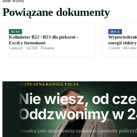
Inne wzory
Powiązane dokumenty
XLSX
DOCX
Kalkulator B22 / B23 dla piekarni –
Wypowiedzeni
Excel z formułami
energii elektr
5 arkuszy · 142 KB · Piekarnie
2 strony · 643 słó
BEZPŁATNA KONSULTACJA
Nie wiesz, od cz
Oddzwonimy w 2
Doradca (nie sprzedawca) zadzwoni i pomoże policzy