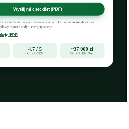
→ Wyślij mi checklist (PDF)
ra.
E-mail służy wyłącznie do wysłania pliku. W mailu znajdziesz też
kładowy raport z audytu energetycznego.
ukcję (PDF)
4,7 / 5
~37 000 zł
Z 89 OCEN
ŚR. POTENCJAŁ