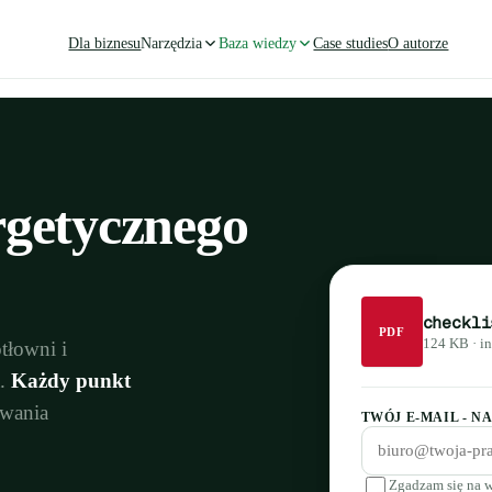
Dla biznesu
Narzędzia
Baza wiedzy
Case studies
O autorze
rgetycznego
checkli
PDF
124 KB · i
tłowni i
a.
Każdy punkt
owania
TWÓJ E-MAIL - N
Zgadzam się na w