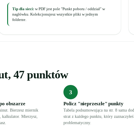
Tip dla sieci:
w PDF jest pole "Punkt poboru / oddział" w
nagłówku. Kolekcjonujesz wszystkie pliki w jednym
folderze.
ut, 47 punktów
3
 po obszarze
Policz "nieprzeszłe" punkty
inut. Bierzesz miernik
Tabela podsumowująca na str. 8 sama dod
, kalkulator. Mierzysz,
strat z każdego punktu, który zaznaczyłeś
asz.
problematyczny.