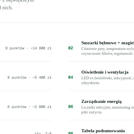
 nich.
Suszarki bębnowe + magie
02
9 punktów · ~14 800 zł
Ciśnienie pary, temperatura wyl
czyszczenie filtrów, regularność 
Oświetlenie i wentylacja
04
8 punktów · ~5 400 zł
LED vs świetlówki, sekcyjność, 
odzyskiem.
Zarządzanie energią
06
6 punktów · ~2 800 zł
Liczniki sekcyjne, monitoring on
piki zużycia.
Tabela podsumowania
08
str. 7-8