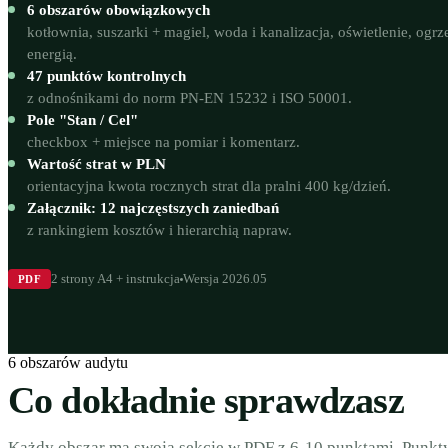
6 obszarów obowiązkowych
kotłownia, suszarki + magiel, woda i kanalizacja, oświetlenie, og
energią.
47 punktów kontrolnych
z odnośnikami do norm PN-EN 15232 i ISO 50001.
Pole "Stan / Cel"
checkbox + miejsce na pomiar i komentarz.
Wartość strat w PLN
orientacyjna kwota rocznych strat dla pralni 400 kg/dzień.
Załącznik: 12 najczęstszych zaniedbań
z rankingiem kosztów i hierarchią napraw.
2 strony A4 + instrukcja
Wersja 2026.05
PDF
6 obszarów audytu
Co dokładnie sprawdzasz
Każdy obszar ma swoją sekcję w PDF z 6-10 punktami. Punkt