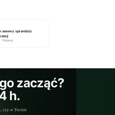
e umowy sprzedaży
ycznej
w · Wszyscy
ego zacząć?
4 h.
ć, czy w Twoim