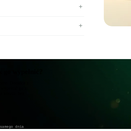
k go wypełnić?
rze. Doradca z
 wypełnić go z
ez kosztu, bez
samego dnia