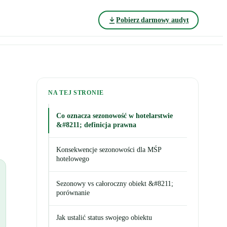
Pobierz darmowy audyt
NA TEJ STRONIE
Co oznacza sezonowość w hotelarstwie
&#8211; definicja prawna
Konsekwencje sezonowości dla MŚP
hotelowego
Sezonowy vs całoroczny obiekt &#8211;
porównanie
Jak ustalić status swojego obiektu