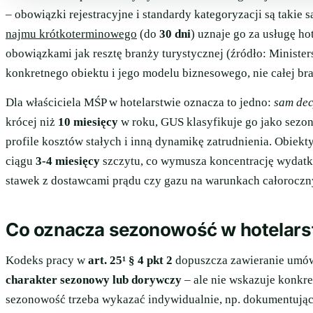
– obowiązki rejestracyjne i standardy kategoryzacji są takie 
najmu krótkoterminowego
(do
30 dni
) uznaje go za usługę h
obowiązkami jak resztę branży turystycznej (źródło: Minister
konkretnego obiektu i jego modelu biznesowego, nie całej br
Dla właściciela MŚP w hotelarstwie oznacza to jedno:
sam dec
krócej niż
10 miesięcy
w roku, GUS klasyfikuje go jako sezono
profile kosztów stałych i inną dynamikę zatrudnienia. Obiek
ciągu
3-4 miesięcy
szczytu, co wymusza koncentrację wydatk
stawek z dostawcami prądu czy gazu na warunkach całoroczn
Co oznacza sezonowość w hotelarst
Kodeks pracy w
art. 25¹ § 4 pkt 2
dopuszcza zawieranie umów 
charakter sezonowy lub dorywczy
– ale nie wskazuje konkre
sezonowość trzeba wykazać indywidualnie, np. dokumentując 