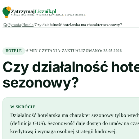
Zatrzymaj
Licznik
.pl
NIŻSZE RACHUNKI
.
WIĘKSZA KONTROLA
.
LEPSZY BIZNES
.
Pytania
Hotele
Czy działalność hotelarska ma charakter sezonowy?
HOTELE
·
6 MIN CZYTANIA
·
ZAKTUALIZOWANO:
28.05.2026
Czy działalność hot
sezonowy?
W SKRÓCIE
Działalność hotelarska ma charakter sezonowy tylko wted
(definicja GUS). Sezonowość daje dostęp do umów na czas 
kredytową i wymaga osobnej strategii kadrowej.