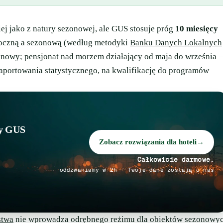
iej jako z natury sezonowej, ale GUS stosuje próg
10 miesięcy
oroczną a sezonową (według metodyki
Banku Danych Lokalnych
ezonowy; pensjonat nad morzem działający od maja do września –
 raportowania statystycznego, na kwalifikację do programów
cy GUS
Zobacz rozwiązania dla hoteli
→
Całkowicie darmowe.
oddzwaniamy w 2h · Twoje dane zostają u nas
stwa
nie wprowadza odrębnego reżimu dla obiektów sezonowy