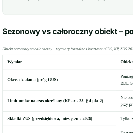
Sezonowy vs całoroczny obiekt – p
Obiekt sezonowy vs całoroczny – wymiary formalne i kosztowe (GUS, KP, ZUS 20
Wymiar
Obiekt
Poniżej
Okres działania (próg GUS)
BDL GU
Nie ob
Limit umów na czas określony (KP art. 25¹ § 4 pkt 2)
przy p
Składki ZUS (przedsiębiorca, miesięcznie 2026)
Tylko z