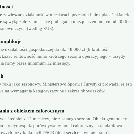
lności
awieszać działalność w miesiącach przestoju i nie opłacać składek
ne są wyłącznie za miesiące podlegania ubezpieczeniom, co od 2026 r.
 pracowniczych (według ZUS).
komplikuje
e działalności gospodarczej do ok. 48 000 zł (6-krotność
ykazać rentowność mimo krótszego sezonu operacyjnego – urzędy
nia firmy przez minimum 12 miesięcy.
ch
 roku jako sezonowy. Ministerstwo Sportu i Turystyki prowadzi rejestr
ywa na wymagania kategoryzacyjne i zakres obowiązków
aniu z obiektem całorocznym
ie średniej z 12 miesięcy, nie z samego sezonu. Obiekt generujący
ść kredytową niż porównywalny hotel całoroczny – standardowa
ych przy kalkulacji DSCR (debt service coverage ratio).