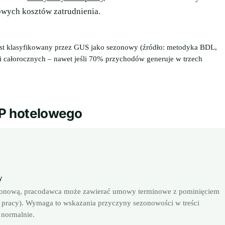
owych kosztów zatrudnienia.
st klasyfikowany przez GUS jako sezonowy (źródło: metodyka BDL,
ii całorocznych – nawet jeśli 70% przychodów generuje w trzech
P hotelowego
y
 sezonową, pracodawca może zawierać umowy terminowe z pominięciem
su pracy). Wymaga to wskazania przyczyny sezonowości w treści
 normalnie.