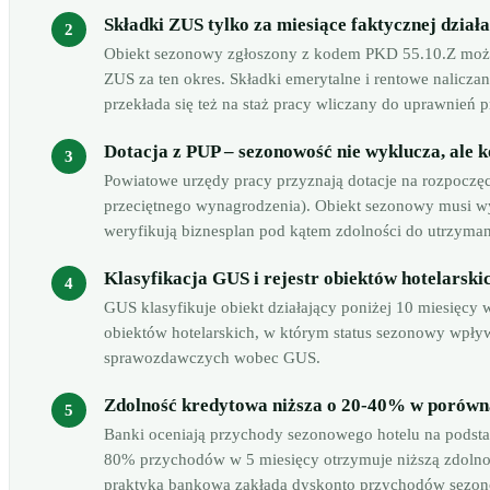
Składki ZUS tylko za miesiące faktycznej działa
Obiekt sezonowy zgłoszony z kodem PKD 55.10.Z może z
ZUS za ten okres. Składki emerytalne i rentowe nalicza
przekłada się też na staż pracy wliczany do uprawnień
Dotacja z PUP – sezonowość nie wyklucza, ale 
Powiatowe urzędy pracy przyznają dotacje na rozpoczęci
przeciętnego wynagrodzenia). Obiekt sezonowy musi w
weryfikują biznesplan pod kątem zdolności do utrzyma
Klasyfikacja GUS i rejestr obiektów hotelarski
GUS klasyfikuje obiekt działający poniżej 10 miesięcy w
obiektów hotelarskich, w którym status sezonowy wpł
sprawozdawczych wobec GUS.
Zdolność kredytowa niższa o 20-40% w porówn
Banki oceniają przychody sezonowego hotelu na podstaw
80% przychodów w 5 miesięcy otrzymuje niższą zdolno
praktyka bankowa zakłada dyskonto przychodów sezonow