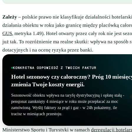
Zależy
– polskie prawo nie klasyfikuje działalności hotelarsk
działania obiektu w roku jako granicę między placówką cał
GUS
, metryka 1.49). Hotel otwarty przez cały rok nie jest s
już tak. To rozróżnienie ma realne skutki: wpływa na sposób
dotacyjnych i na ocenę ryzyka przez banki.
KONKRETNA ODPOWIEDŹ Z TWOICH FAKTUR
Hotel sezonowy czy całoroczny? Próg 10 miesię
zmienia Twoje koszty energii.
Sezonowość obiektu wpływa na taryfę dystrybucyjną i opłatę stałą -
pensjonat zamknięty 4 miesiące w roku może przepłacać za moc
zamówioną. Wyślij faktury za prąd i gaz - w 24h pokażemy, ile
tracisz w miesiącach przestoju.
Ministerstwo Sportu i Turystyki w ramach
deregulacji hotelar