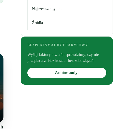
Najczęstsze pytania
Źródła
BEZPŁATNY AUDYT TARYFOWY
Wyślij faktury - w 24h sprawdzimy, czy nie
przepłacasz. Bez kosztu, bez zobowiązań.
Zamów audyt
ch