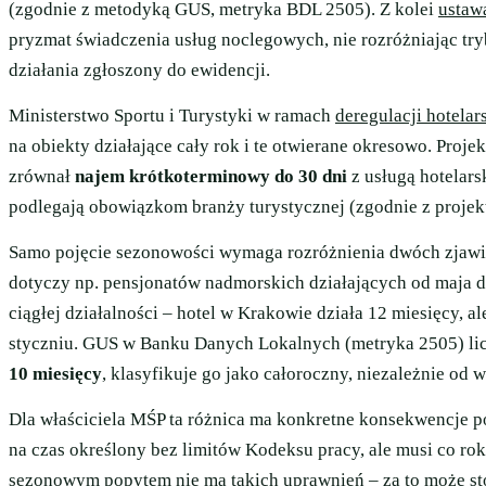
(zgodnie z metodyką GUS, metryka BDL 2505). Z kolei
ustaw
pryzmat świadczenia usług noclegowych, nie rozróżniając tr
działania zgłoszony do ewidencji.
Ministerstwo Sportu i Turystyki w ramach
deregulacji hotelar
na obiekty działające cały rok i te otwierane okresowo. Proj
zrównał
najem krótkoterminowy do 30 dni
z usługą hotelar
podlegają obowiązkom branży turystycznej (zgodnie z projekt
Samo pojęcie sezonowości wymaga rozróżnienia dwóch zjaw
dotyczy np. pensjonatów nadmorskich działających od maja 
ciągłej działalności – hotel w Krakowie działa 12 miesięcy, al
styczniu. GUS w Banku Danych Lokalnych (metryka 2505) liczy
10 miesięcy
, klasyfikuje go jako całoroczny, niezależnie od 
Dla właściciela MŚP ta różnica ma konkretne konsekwencje 
na czas określony bez limitów Kodeksu pracy, ale musi co ro
sezonowym popytem nie ma takich uprawnień – za to może s