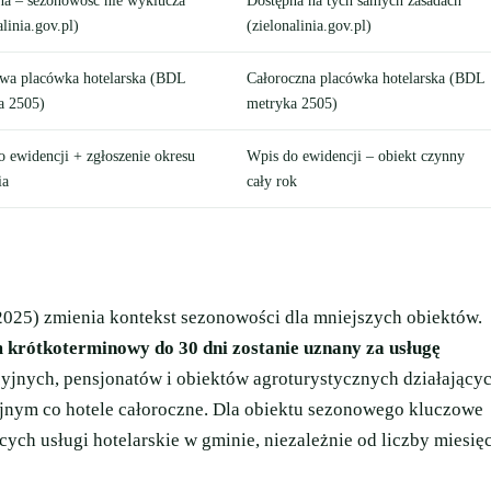
na – sezonowość nie wyklucza
Dostępna na tych samych zasadach
alinia.gov.pl)
(zielonalinia.gov.pl)
wa placówka hotelarska (BDL
Całoroczna placówka hotelarska (BDL
a 2505)
metryka 2505)
 ewidencji + zgłoszenie okresu
Wpis do ewidencji – obiekt czynny
ia
cały rok
025) zmienia kontekst sezonowości dla mniejszych obiektów.
 krótkoterminowy do 30 dni zostanie uznany za usługę
cyjnych, pensjonatów i obiektów agroturystycznych działający
jnym co hotele całoroczne. Dla obiektu sezonowego kluczowe
cych usługi hotelarskie w gminie, niezależnie od liczby miesię