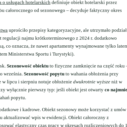
a o usługach hotelarskich
definiuje obiekt hotelarski przez
ybu całorocznego od sezonowego – decyduje faktyczny okres
stwa
uprościło przepisy kategoryzacyjne, ale utrzymało podział
ekt regulacji najmu krótkoterminowego z 2024 r. dodatkowo
ską, co oznacza, że nawet apartamenty wynajmowane tylko late
em Ministerstwa Sportu i Turystyki).
isk.
Sezonowość obiektu
to fizyczne zamknięcie na część roku 
do września.
Sezonowość popytu
to wahania obłożenia przy
e w lipcu i sierpniu notuje obłożenie
dwukrotnie wyższe
niż w
 wyłącznie pierwszy typ: jeśli obiekt jest otwarty
co najmni
wahań popytu.
podatkowe i kadrowe. Obiekt sezonowy może korzystać z umów
ku aktualizować wpis w ewidencji. Obiekt całoroczny z
tosować
elastyczny czas pracy
w okresach rozliczeniowych do 