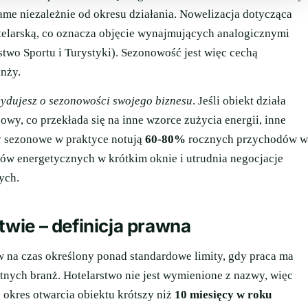
same niezależnie od okresu działania. Nowelizacja dotycząca
otelarską, co oznacza objęcie wynajmujących analogicznymi
stwo Sportu i Turystyki). Sezonowość jest więc cechą
anży.
ydujesz o sezonowości swojego biznesu
. Jeśli obiekt działa
wy, co przekłada się na inne wzorce zużycia energii, inne
ty sezonowe w praktyce notują
60-80%
rocznych przychodów w
ów energetycznych w krótkim oknie i utrudnia negocjacje
ych.
wie – definicja prawna
na czas określony ponad standardowe limity, gdy praca ma
tnych branż. Hotelarstwo nie jest wymienione z nazwy, więc
okres otwarcia obiektu krótszy niż
10 miesięcy w roku