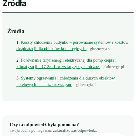
Źródła
Źródła
Koszty chłodzenia budynku – porównanie systemów i kosztów
eksploatacji dla obiektów komercyjnych
globenergia.pl
Porównanie taryf energii elektrycznej dla pomp ciepła i
klimatyzacji – G12/G12w vs taryfy dynamiczne
globenergia.pl
Systemy ogrzewania i chłodzenia dla dużych obiektów
hotelowych – analiza rozwiązań
globenergia.pl
Czy ta odpowiedź była pomocna?
Twoja ocena pomaga nam zaktualizować odpowiedź.