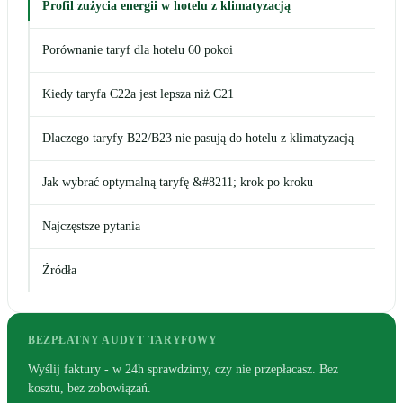
Profil zużycia energii w hotelu z klimatyzacją
Porównanie taryf dla hotelu 60 pokoi
Kiedy taryfa C22a jest lepsza niż C21
Dlaczego taryfy B22/B23 nie pasują do hotelu z klimatyzacją
Jak wybrać optymalną taryfę &#8211; krok po kroku
Najczęstsze pytania
Źródła
BEZPŁATNY AUDYT TARYFOWY
Wyślij faktury - w 24h sprawdzimy, czy nie przepłacasz. Bez
kosztu, bez zobowiązań.