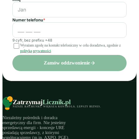
Numer telefonu
*
9 cyfr, bez prefixu +48
Wyrażam zgodę na kontakt telefoniczny w celu doradztwa, zgodnie z
polityką prywatności
.
Zamów oddzwonienie
Zatrzymaj
Licznik
.pl
NIŻSZE RACHUNKI
.
WIĘKSZA KONTROLA
.
LEPSZY BIZNES
.
Niezależny pośrednik i doradca
energetyczny dla firm. Nie jesteśmy
sprzedawcą energii - koncesje URE
posiadają sprzedawcy, z którymi
współpracujemy (m.in. AXPO, PGE).