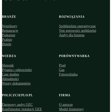
BRANŻE
ROZWIĄZANIA
Wspólnoty
Spółdzielnie energetyczne
Restauracje
Test gotowości spółdzielni
Piekarnie
Audyt dla biznesu
Pralnie
Hotele
WIEDZA
PORÓWNYWARKA
Słownik
Prąd
Pytania i odpowiedzi
Gaz
Case studies
Fotowoltaika
Aktualności
Wzory dokumentów
POLICZCIEPLO.PL
FIRMA
Darmowy audyt OZC
O autorze
Konfigurator instalacji OZE
Model biznesowy