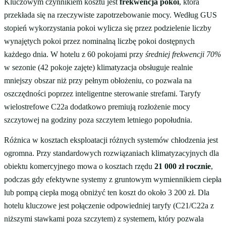
Kluczowym czynnikiem kosztu jest
frekwencja pokoi
, która
przekłada się na rzeczywiste zapotrzebowanie mocy. Według GUS
stopień wykorzystania pokoi wylicza się przez podzielenie liczby
wynajętych pokoi przez nominalną liczbę pokoi dostępnych
każdego dnia. W hotelu z 60 pokojami przy
średniej frekwencji 70%
w sezonie (42 pokoje zajęte) klimatyzacja obsługuje realnie
mniejszy obszar niż przy pełnym obłożeniu, co pozwala na
oszczędności poprzez inteligentne sterowanie strefami. Taryfy
wielostrefowe C22a dodatkowo premiują rozłożenie mocy
szczytowej na godziny poza szczytem letniego popołudnia.
Różnica w kosztach eksploatacji różnych systemów chłodzenia jest
ogromna. Przy standardowych rozwiązaniach klimatyzacyjnych dla
obiektu komercyjnego mowa o kosztach rzędu
21 000 zł rocznie
,
podczas gdy efektywne systemy z gruntowym wymiennikiem ciepła
lub pompą ciepła mogą obniżyć ten koszt do około 3 200 zł. Dla
hotelu kluczowe jest połączenie odpowiedniej taryfy (C21/C22a z
niższymi stawkami poza szczytem) z systemem, który pozwala