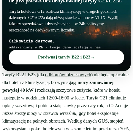
ile przepłacasz bez dedykowanej taryfy C21/C22a.
Taryfa hotelowa G12 rozlicza klimatyzację w drogich godzinach
dziennych. C21/C22a dają niższą stawkę za moc w VI-IX. Wyślij
faktury sprzedażową i dystrybucyjną – w 24h policzymy
oszczędność na dedykowanym liczniku.
Całkowicie darmowe.
oddzwaniamy w 2h · Twoje dane zostają u nas
Porównaj taryfy B22 i B23
→
Taryfy B22 i B23 (dla
odbiorców biznesowych
) nie będą opłacalne
dla hotelu z klimatyzacją, bo wymagają
mocy zamówionej
powyżej 40 kW
i rozliczają szczytowe zużycie, które w hotelu
następuje w godzinach 12:00-16:00 w lecie.
Taryfa C21
eliminuje
opłatę szczytową i pobiera stałą stawkę przez cały rok, a C22a daje
niższe koszty mocy w czerwcu-wrześniu
, gdy hotel eksploatuje
klimatyzację na pełnych obrotach. Według danych GUS, stopień
wykorzystania pokoi hotelowych w sezonie letnim przekracza 70%,