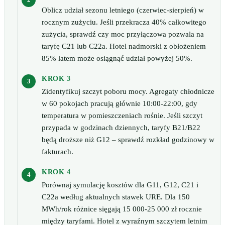
Oblicz udział sezonu letniego (czerwiec-sierpień) w
rocznym zużyciu. Jeśli przekracza 40% całkowitego
zużycia, sprawdź czy moc przyłączowa pozwala na
taryfę C21 lub C22a. Hotel nadmorski z obłożeniem
85% latem może osiągnąć udział powyżej 50%.
KROK 3
Zidentyfikuj szczyt poboru mocy. Agregaty chłodnicze
w 60 pokojach pracują głównie 10:00-22:00, gdy
temperatura w pomieszczeniach rośnie. Jeśli szczyt
przypada w godzinach dziennych, taryfy B21/B22
będą droższe niż G12 – sprawdź rozkład godzinowy w
fakturach.
KROK 4
Porównaj symulację kosztów dla G11, G12, C21 i
C22a według aktualnych stawek URE. Dla 150
MWh/rok różnice sięgają 15 000-25 000 zł rocznie
między taryfami. Hotel z wyraźnym szczytem letnim