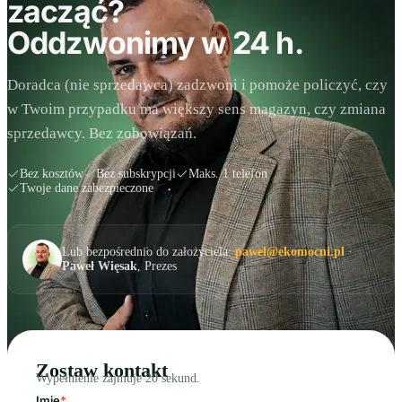
zacząć?
Oddzwonimy w 24 h.
Doradca (nie sprzedawca) zadzwoni i pomoże policzyć, czy
w Twoim przypadku ma większy sens magazyn, czy zmiana
sprzedawcy. Bez zobowiązań.
Bez kosztów
Bez subskrypcji
Maks. 1 telefon
Twoje dane zabezpieczone
Lub bezpośrednio do założyciela:
pawel@ekomocni.pl
·
Paweł Więsak
, Prezes
Zostaw kontakt
Wypełnienie zajmuje 20 sekund.
Imię
*