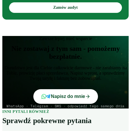
Zamów audyt
Zawsze lepiej mieć wsparcie
Nie zostawaj z tym sam - pomożemy
bezpłatnie.
Doradztwo jest dla Ciebie całkowicie darmowe - nie zarabiamy na
Tobie, prowizję płaci sprzedawca. Napisz wprost, a sprawdzimy
Twoją taryfę i fakturę bez zobowiązań.
Napisz do mnie
WhatsApp · Telegram · SMS · odpowiedź tego samego dnia
INNI PYTALI RÓWNIEŻ
Sprawdź pokrewne pytania