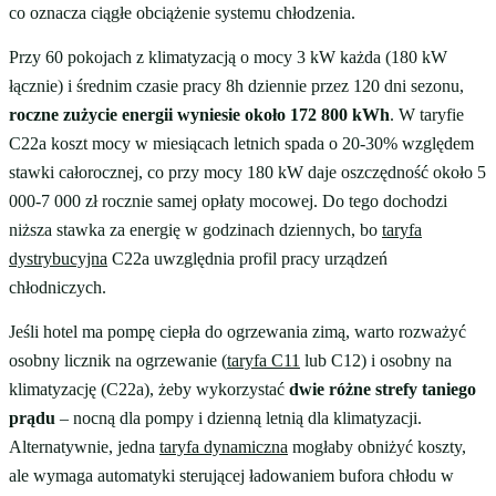
co oznacza ciągłe obciążenie systemu chłodzenia.
Przy 60 pokojach z klimatyzacją o mocy 3 kW każda (180 kW
łącznie) i średnim czasie pracy 8h dziennie przez 120 dni sezonu,
roczne zużycie energii wyniesie około 172 800 kWh
. W taryfie
C22a koszt mocy w miesiącach letnich spada o 20-30% względem
stawki całorocznej, co przy mocy 180 kW daje oszczędność około 5
000-7 000 zł rocznie samej opłaty mocowej. Do tego dochodzi
niższa stawka za energię w godzinach dziennych, bo
taryfa
dystrybucyjna
C22a uwzględnia profil pracy urządzeń
chłodniczych.
Jeśli hotel ma pompę ciepła do ogrzewania zimą, warto rozważyć
osobny licznik na ogrzewanie (
taryfa C11
lub C12) i osobny na
klimatyzację (C22a), żeby wykorzystać
dwie różne strefy taniego
prądu
– nocną dla pompy i dzienną letnią dla klimatyzacji.
Alternatywnie, jedna
taryfa dynamiczna
mogłaby obniżyć koszty,
ale wymaga automatyki sterującej ładowaniem bufora chłodu w