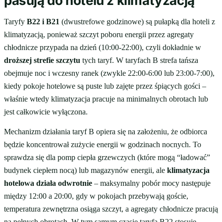
pasują do hotelu z klimatyzacją
Taryfy
B22 i B21
(dwustrefowe godzinowe) są pułapką dla hoteli z
klimatyzacją, ponieważ szczyt poboru energii przez agregaty
chłodnicze przypada na dzień (10:00-22:00), czyli dokładnie w
droższej strefie szczytu
tych taryf. W taryfach B strefa tańsza
obejmuje noc i wczesny ranek (zwykle 22:00-6:00 lub 23:00-7:00),
kiedy pokoje hotelowe są puste lub zajęte przez śpiących gości –
właśnie wtedy klimatyzacja pracuje na minimalnych obrotach lub
jest całkowicie wyłączona.
Mechanizm działania taryf B opiera się na założeniu, że odbiorca
będzie koncentrował zużycie energii w godzinach nocnych. To
sprawdza się dla pomp ciepła grzewczych (które mogą “ładować”
budynek ciepłem nocą) lub magazynów energii, ale
klimatyzacja
hotelowa działa odwrotnie
– maksymalny pobór mocy następuje
między 12:00 a 20:00, gdy w pokojach przebywają goście,
temperatura zewnętrzna osiąga szczyt, a agregaty chłodnicze pracują
na pełnych obrotach. W tym samym czasie
taryfa B22
stosuje