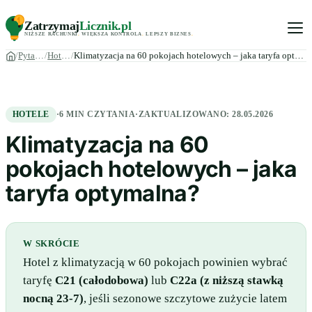
Zatrzymaj
Licznik
.pl
NIŻSZE RACHUNKI
.
WIĘKSZA KONTROLA
.
LEPSZY BIZNES
.
Pytania
Hotele
Klimatyzacja na 60 pokojach hotelowych – jaka taryfa optymal…
HOTELE
·
6 MIN CZYTANIA
·
ZAKTUALIZOWANO:
28.05.2026
Klimatyzacja na 60
pokojach hotelowych – jaka
taryfa optymalna?
W SKRÓCIE
Hotel z klimatyzacją w 60 pokojach powinien wybrać
taryfę
C21 (całodobowa)
lub
C22a (z niższą stawką
nocną 23-7)
, jeśli sezonowe szczytowe zużycie latem