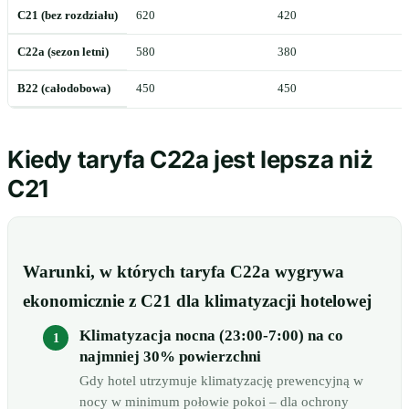
C21 (bez rozdziału)
620
420
C22a (sezon letni)
580
380
B22 (całodobowa)
450
450
Kiedy taryfa C22a jest lepsza niż
C21
Warunki, w których taryfa C22a wygrywa
ekonomicznie z C21 dla klimatyzacji hotelowej
Klimatyzacja nocna (23:00-7:00) na co
najmniej 30% powierzchni
Gdy hotel utrzymuje klimatyzację prewencyjną w
nocy w minimum połowie pokoi – dla ochrony