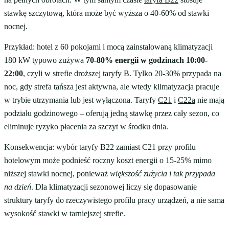
stawkę szczytową, która może być wyższa o 40-60% od stawki
nocnej.
Przykład: hotel z 60 pokojami i mocą zainstalowaną klimatyzacji
180 kW typowo zużywa
70-80% energii w godzinach 10:00-
22:00
, czyli w strefie droższej taryfy B. Tylko 20-30% przypada na
noc, gdy strefa tańsza jest aktywna, ale wtedy klimatyzacja pracuje
w trybie utrzymania lub jest wyłączona. Taryfy
C21
i
C22a
nie mają
podziału godzinowego – oferują jedną stawkę przez cały sezon, co
eliminuje ryzyko płacenia za szczyt w środku dnia.
Konsekwencja: wybór taryfy B22 zamiast C21 przy profilu
hotelowym może podnieść roczny koszt energii o 15-25% mimo
niższej stawki nocnej, ponieważ
większość zużycia i tak przypada
na dzień
. Dla klimatyzacji sezonowej liczy się dopasowanie
struktury taryfy do rzeczywistego profilu pracy urządzeń, a nie sama
wysokość stawki w tarniejszej strefie.