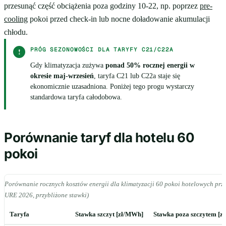
przesunąć część obciążenia poza godziny 10-22, np. poprzez
pre-
cooling
pokoi przed check-in lub nocne doładowanie akumulacji
chłodu.
PRÓG SEZONOWOŚCI DLA TARYFY C21/C22A
!
Gdy klimatyzacja zużywa
ponad 50% rocznej energii w
okresie maj-wrzesień
, taryfa C21 lub C22a staje się
ekonomicznie uzasadniona. Poniżej tego progu wystarczy
standardowa taryfa całodobowa.
Porównanie taryf dla hotelu 60
pokoi
Porównanie rocznych kosztów energii dla klimatyzacji 60 pokoi hotelowych prz
URE 2026, przybliżone stawki)
Taryfa
Stawka szczyt [zł/MWh]
Stawka poza szczytem [