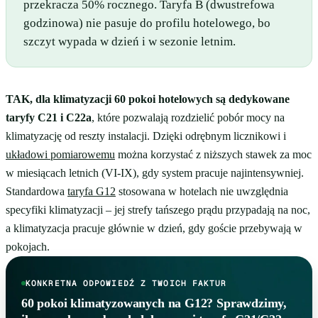
przekracza 50% rocznego. Taryfa B (dwustrefowa
godzinowa) nie pasuje do profilu hotelowego, bo
szczyt wypada w dzień i w sezonie letnim.
TAK, dla klimatyzacji 60 pokoi hotelowych są dedykowane
taryfy C21 i C22a
, które pozwalają rozdzielić pobór mocy na
klimatyzację od reszty instalacji. Dzięki odrębnym licznikowi i
układowi pomiarowemu
można korzystać z niższych stawek za moc
w miesiącach letnich (VI-IX), gdy system pracuje najintensywniej.
Standardowa
taryfa G12
stosowana w hotelach nie uwzględnia
specyfiki klimatyzacji – jej strefy tańszego prądu przypadają na noc,
a klimatyzacja pracuje głównie w dzień, gdy goście przebywają w
pokojach.
KONKRETNA ODPOWIEDŹ Z TWOICH FAKTUR
60 pokoi klimatyzowanych na G12? Sprawdzimy,