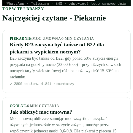
WhatsApp · Telegram · SMS · odpowiedź tego samego dnia
TOP W TEJ BRANŻY
Najczęściej czytane - Piekarnie
PIEKARNIE
MOC UMOWNA
5
MIN CZYTANIA
Kiedy B23 zaczyna być tańsze od B22 dla
piekarni z wypiekiem nocnym?
B23 zaczyna być tańsze od B22, gdy ponad 60% zużycia energii
przypada na godziny nocne (22:00-6:00) - przy niższych stawkach
nocnych taryfy wielostrefowej różnica może wynieść 15-30% na
rachunku.
↗
2890
odsłon
★
4,8
41
komentarzy
OGÓLNE
6
MIN CZYTANIA
Jak obliczyć moc umowna?
Moc umowną obliczasz sumując moc wszystkich urządzeń
używanych jednocześnie w szczycie zużycia, mnożąc przez
współczynnik jednoczesności 0,6-0,8. Dla piekarni z piecem 15