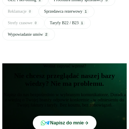
Reklamacje
0
Sprzedawca rezerwowy
1
Strefy czasowe
0
Taryfy B22 / B23
1
Wypowiadanie umów
2
Wolisz zapytać wprost?
Nie chcesz przeglądać naszej bazy
wiedzy? Nie ma problemu.
Napisz do nas bezpośrednio w wybranym komunikatorze. Doradca
z wiedzą o Twojej branży odpowie konkretnie - w odniesieniu do
Twojej faktury i taryfy. Bez kosztu, bez zobowiązań.
Napisz do mnie