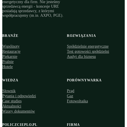
energetyczny dla firm. Nie jesteśmy
sprzedawcą energii - koncesje URE
posiadają sprzedawcy, z którymi
współpracujemy (m.in. AXPO, PGE).
BRANŻE
ROZWIĄZANIA
Wspólnoty
Spółdzielnie energetyczne
Restauracje
Test gotowości spółdzielni
Piekarnie
Audyt dla biznesu
Pralnie
Hotele
WIEDZA
PORÓWNYWARKA
Słownik
Prąd
Pytania i odpowiedzi
Gaz
Case studies
Fotowoltaika
Aktualności
Wzory dokumentów
POLICZCIEPLO.PL
FIRMA