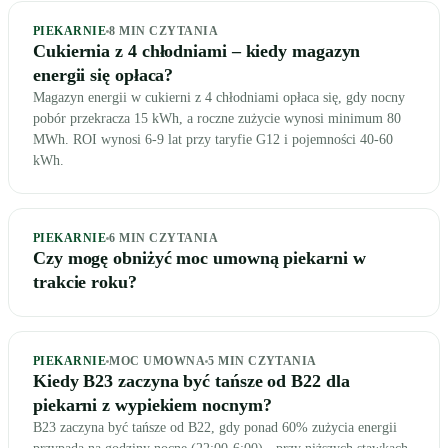
PIEKARNIE
8
MIN CZYTANIA
Cukiernia z 4 chłodniami – kiedy magazyn
energii się opłaca?
Magazyn energii w cukierni z 4 chłodniami opłaca się, gdy nocny
pobór przekracza 15 kWh, a roczne zużycie wynosi minimum 80
MWh. ROI wynosi 6-9 lat przy taryfie G12 i pojemności 40-60
kWh.
PIEKARNIE
6
MIN CZYTANIA
Czy mogę obniżyć moc umowną piekarni w
trakcie roku?
PIEKARNIE
MOC UMOWNA
5
MIN CZYTANIA
Kiedy B23 zaczyna być tańsze od B22 dla
piekarni z wypiekiem nocnym?
B23 zaczyna być tańsze od B22, gdy ponad 60% zużycia energii