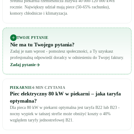
Średnia piekarnia rzemieślnicza zużywa 40 000-120 000 kWh
rocznie. Największy udział mają piece (50-65% rachunku),
komory chłodnicze i klimatyzacja.
TWOJE PYTANIE
Nie ma tu Twojego pytania?
Zadaj je nam wprost - pomożesz społeczności, a Ty uzyskasz
profesjonalną odpowiedź doradcy w odniesieniu do Twojej faktury.
Zadaj pytanie
PIEKARNIE
6
MIN CZYTANIA
Piec elektryczny 80 kW w piekarni – jaka taryfa
optymalna?
Dla pieca 80 kW w piekarni optymalna jest taryfa B22 lub B23 -
nocny wypiek w tańszej strefie może obniżyć koszty o 40%
względem taryfy jednostrefowej B21.