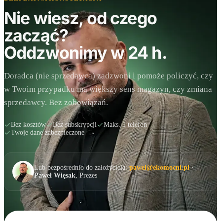
Nie wiesz, od czego
zacząć?
Oddzwonimy w 24 h.
Doradca (nie sprzedawca) zadzwoni i pomoże policzyć, czy
w Twoim przypadku ma większy sens magazyn, czy zmiana
sprzedawcy. Bez zobowiązań.
Bez kosztów
Bez subskrypcji
Maks. 1 telefon
Twoje dane zabezpieczone
Lub bezpośrednio do założyciela:
pawel@ekomocni.pl
·
Paweł Więsak
, Prezes