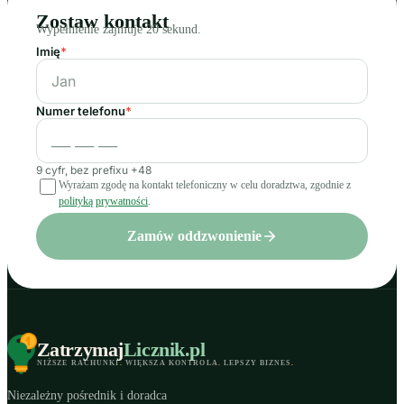
Zostaw kontakt
Wypełnienie zajmuje 20 sekund.
Imię
*
Numer telefonu
*
9 cyfr, bez prefixu +48
Wyrażam zgodę na kontakt telefoniczny w celu doradztwa, zgodnie z
polityką prywatności
.
Zamów oddzwonienie
Zatrzymaj
Licznik
.pl
NIŻSZE RACHUNKI
.
WIĘKSZA KONTROLA
.
LEPSZY BIZNES
.
Niezależny pośrednik i doradca