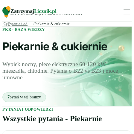
Zatrzymaj
Licznik
.pl
NIŻSZE RACHUNKI
.
WIĘKSZA KONTROLA
.
LEPSZY BIZNES
.
Pytania i odpowiedzi
Piekarnie & cukiernie
PKR · BAZA WIEDZY
Piekarnie & cukiernie
Wypiek nocny, piece elektryczne 60-120 kW,
mieszadła, chłodnie. Pytania o B22 vs B23 i moce
umowne.
7
pytań w tej branży
PYTANIA I ODPOWIEDZI
Wszystkie pytania - Piekarnie