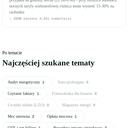
przypada na godziny nocne (22:00-6:00) - przy niższych stawkach
nocnych taryfy wielostrefowej różnica może wynieść 15-30% na
rachunku.
↗
2890
odsłon
★
4,8
41
komentarzy
Po temacie
Najczęściej szukane tematy
Audyt energetyczny
1
Auto-prolongata
0
Czytanie faktury
1
Fotowoltaika dla biznesu
0
Liczniki zdalne (LZO)
0
Magazyny energii
0
Moc umowna
2
Opłata mocowa
1
OZE i net-billing
1
Procedura zmiany sprzedawcy
3