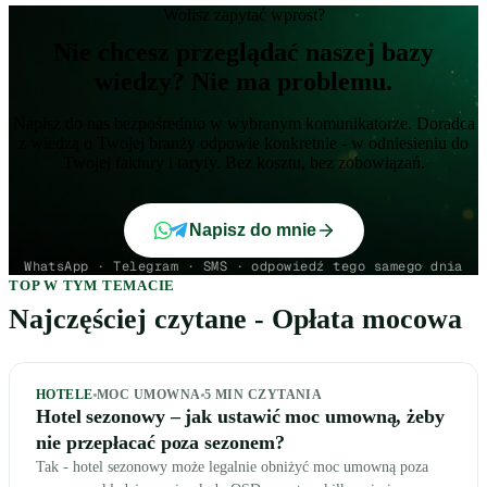
Wolisz zapytać wprost?
Nie chcesz przeglądać naszej bazy
wiedzy? Nie ma problemu.
Napisz do nas bezpośrednio w wybranym komunikatorze. Doradca
z wiedzą o Twojej branży odpowie konkretnie - w odniesieniu do
Twojej faktury i taryfy. Bez kosztu, bez zobowiązań.
Napisz do mnie
WhatsApp · Telegram · SMS · odpowiedź tego samego dnia
TOP W TYM TEMACIE
Najczęściej czytane - Opłata mocowa
HOTELE
MOC UMOWNA
5
MIN CZYTANIA
Hotel sezonowy – jak ustawić moc umowną, żeby
nie przepłacać poza sezonem?
Tak - hotel sezonowy może legalnie obniżyć moc umowną poza