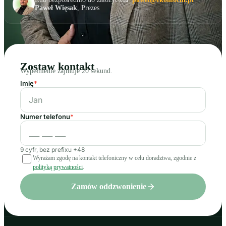
Paweł Więsak
, Prezes
Zostaw kontakt
Wypełnienie zajmuje 20 sekund.
Imię
*
Numer telefonu
*
9 cyfr, bez prefixu +48
Wyrażam zgodę na kontakt telefoniczny w celu doradztwa, zgodnie z
polityką prywatności
.
Zamów oddzwonienie