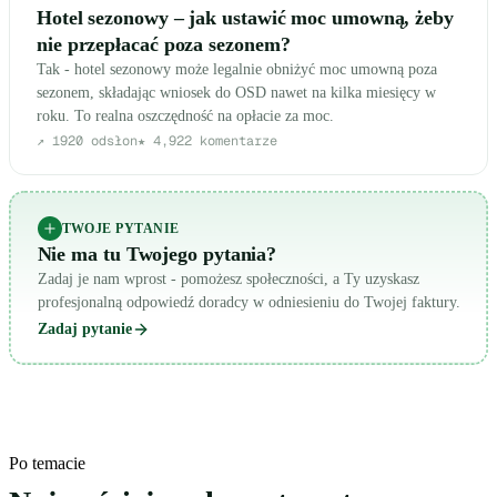
Hotel sezonowy – jak ustawić moc umowną, żeby
nie przepłacać poza sezonem?
Tak - hotel sezonowy może legalnie obniżyć moc umowną poza
sezonem, składając wniosek do OSD nawet na kilka miesięcy w
roku. To realna oszczędność na opłacie za moc.
↗
1920
odsłon
★
4,9
22
komentarze
TWOJE PYTANIE
Nie ma tu Twojego pytania?
Zadaj je nam wprost - pomożesz społeczności, a Ty uzyskasz
profesjonalną odpowiedź doradcy w odniesieniu do Twojej faktury.
Zadaj pytanie
Po temacie