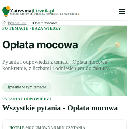
Zatrzymaj
Licznik
.pl
NIŻSZE RACHUNKI
.
WIĘKSZA KONTROLA
.
LEPSZY BIZNES
.
Pytania i odpowiedzi
Opłata mocowa
PO TEMACIE · BAZA WIEDZY
Opłata mocowa
Pytania i odpowiedzi z tematu „Opłata mocowa" -
konkretnie, z liczbami i odniesieniem do faktury.
1
pytanie w tym temacie
PYTANIA I ODPOWIEDZI
Wszystkie pytania - Opłata mocowa
HOTELE
MOC UMOWNA
5
MIN CZYTANIA