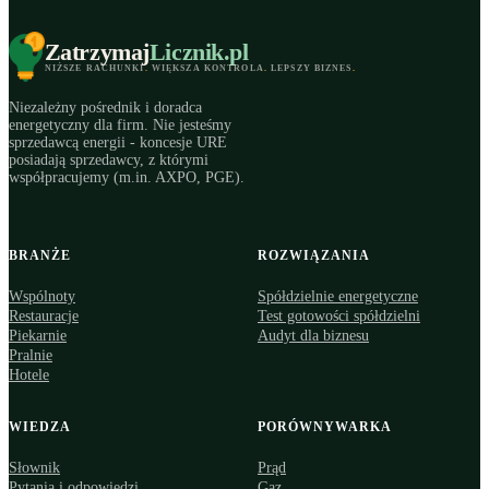
Zatrzymaj
Licznik
.pl
NIŻSZE RACHUNKI
.
WIĘKSZA KONTROLA
.
LEPSZY BIZNES
.
Niezależny pośrednik i doradca
energetyczny dla firm. Nie jesteśmy
sprzedawcą energii - koncesje URE
posiadają sprzedawcy, z którymi
współpracujemy (m.in. AXPO, PGE).
BRANŻE
ROZWIĄZANIA
Wspólnoty
Spółdzielnie energetyczne
Restauracje
Test gotowości spółdzielni
Piekarnie
Audyt dla biznesu
Pralnie
Hotele
WIEDZA
PORÓWNYWARKA
Słownik
Prąd
Pytania i odpowiedzi
Gaz