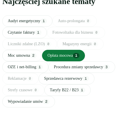
Najczęściej szukane tematy
Audyt energetyczny
1
Auto-prolongata
0
Czytanie faktury
1
Fotowoltaika dla biznesu
0
Liczniki zdalne (LZO)
0
Magazyny energii
0
Moc umowna
2
Opłata mocowa
1
OZE i net-billing
1
Procedura zmiany sprzedawcy
3
Reklamacje
0
Sprzedawca rezerwowy
1
Strefy czasowe
0
Taryfy B22 / B23
1
Wypowiadanie umów
2