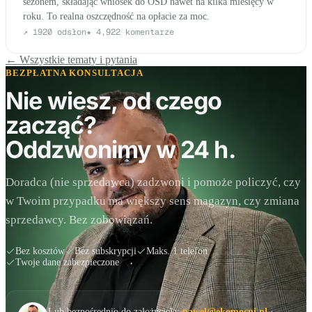
sezonem, składając wniosek do OSD nawet na kilka miesięcy w
roku. To realna oszczędność na opłacie za moc.
↗
1920
odsłon
★
4,9
22
komentarze
← Wszystkie tematy i pytania
BEZPŁATNA KONSULTACJA
Nie wiesz, od czego
zacząć?
Oddzwonimy w 24 h.
Doradca (nie sprzedawca) zadzwoni i pomoże policzyć, czy
w Twoim przypadku ma większy sens magazyn, czy zmiana
sprzedawcy. Bez zobowiązań.
Bez kosztów
Bez subskrypcji
Maks. 1 telefon
Twoje dane zabezpieczone
Lub bezpośrednio do założyciela:
pawel@ekomocni.pl
·