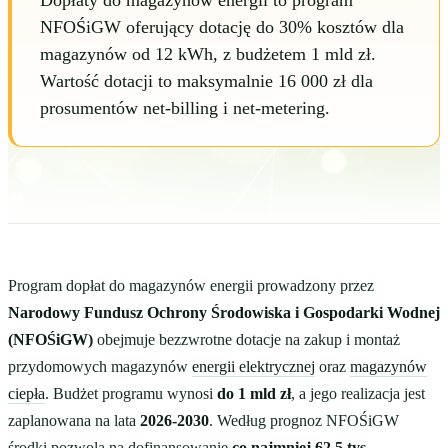
Dopłaty do magazynów energii to program
NFOŚiGW oferujący dotację do 30% kosztów dla
magazynów od 12 kWh, z budżetem 1 mld zł.
Wartość dotacji to maksymalnie 16 000 zł dla
prosumentów net-billing i net-metering.
Program dopłat do magazynów energii prowadzony przez
Narodowy Fundusz Ochrony Środowiska i Gospodarki Wodnej
(NFOŚiGW)
obejmuje bezzwrotne dotacje na zakup i montaż
przydomowych magazynów
energii elektrycznej
oraz
magazynów
ciepła
. Budżet programu wynosi
do 1 mld zł
, a jego realizacja jest
zaplanowana na lata
2026-2030
. Według prognoz NFOŚiGW
środki pozwolą na dofinansowanie
co najmniej 62,5 tys.