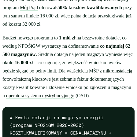
program
Mój Prąd
oferował
50% kosztów kwalifikowanych
przy
tym samym limicie 16 000 zł, więc pełna dotacja przysługiwała już
od kosztu 32 000 zł.
Budżet nowego programu to
1 mld zł
na bezzwrotne dotacje, co
według NFOŚiGW wystarczy na dofinansowanie
co najmniej 62
500 magazynów
. Średnia dotacja na jeden magazyn wyniesie więc
około
16 000 zł
– co sugeruje, że większość wnioskodawców
będzie sięgać po pełny limit. Dla właściciela MŚP z
mikroinstalacją
fotowoltaiczną
kluczowe jest zebranie faktur dokumentujących
koszty kwalifikowane i złożenie wniosku po zgłoszeniu magazynu
u
operatora systemu dystrybucyjnego
(OSD).
# Kwota dotacji na magazyn energii
(program NFOŚiGW 2026-2030)
KOSZT_KWALIFIKOWANY = CENA_MAGAZYNU +