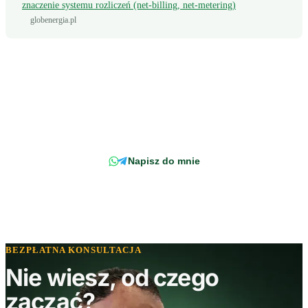
znaczenie systemu rozliczeń (net-billing, net-metering)
globenergia.pl
Wciąż masz pytanie?
Napisz wprost do doradcy - odpowiemy z konkretem, w odniesieniu do
Twojej faktury.
Napisz do mnie
BEZPŁATNA KONSULTACJA
Nie wiesz, od czego
zacząć?