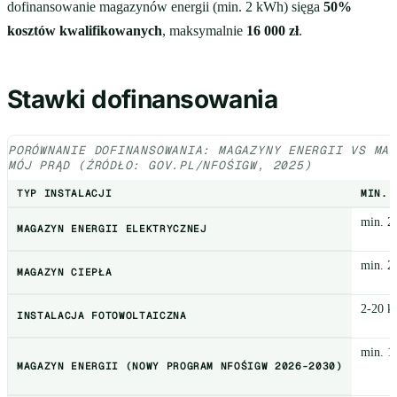
dofinansowanie magazynów energii (min. 2 kWh) sięga
50%
kosztów kwalifikowanych
, maksymalnie
16 000 zł
.
Stawki dofinansowania
PORÓWNANIE DOFINANSOWANIA: MAGAZYNY ENERGII VS MA
MÓJ PRĄD (ŹRÓDŁO: GOV.PL/NFOŚIGW, 2025)
TYP INSTALACJI
MIN. 
min. 2
MAGAZYN ENERGII ELEKTRYCZNEJ
min. 2
MAGAZYN CIEPŁA
2-20 
INSTALACJA FOTOWOLTAICZNA
min. 1
MAGAZYN ENERGII (NOWY PROGRAM NFOŚIGW 2026-2030)