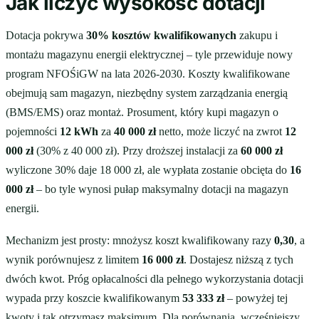
Jak liczyć wysokość dotacji
Dotacja pokrywa
30% kosztów kwalifikowanych
zakupu i
montażu magazynu energii elektrycznej – tyle przewiduje nowy
program NFOŚiGW na lata 2026-2030. Koszty kwalifikowane
obejmują sam magazyn, niezbędny system zarządzania energią
(BMS/EMS) oraz montaż. Prosument, który kupi magazyn o
pojemności
12 kWh
za
40 000 zł
netto, może liczyć na zwrot
12
000 zł
(30% z 40 000 zł). Przy droższej instalacji za
60 000 zł
wyliczone 30% daje 18 000 zł, ale wypłata zostanie obcięta do
16
000 zł
– bo tyle wynosi pułap maksymalny dotacji na magazyn
energii.
Mechanizm jest prosty: mnożysz koszt kwalifikowany razy
0,30
, a
wynik porównujesz z limitem
16 000 zł
. Dostajesz niższą z tych
dwóch kwot. Próg opłacalności dla pełnego wykorzystania dotacji
wypada przy koszcie kwalifikowanym
53 333 zł
– powyżej tej
kwoty i tak otrzymasz maksimum. Dla porównania, wcześniejszy