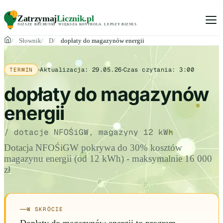
Zatrzymaj
Licznik
.pl
NIŻSZE RACHUNKI
.
WIĘKSZA KONTROLA
.
LEPSZY BIZNES
.
Słownik
D
dopłaty do magazynów energii
Aktualizacja:
29.05.26
Czas czytania:
3:00
TERMIN
dopłaty do magazynów
energii
/ dotacje NFOŚiGW, magazyny 12 kWh
Dotacja NFOŚiGW pokrywa do 30% kosztów
magazynu energii (od 12 kWh) - maksymalnie 16 000
zł
W SKRÓCIE