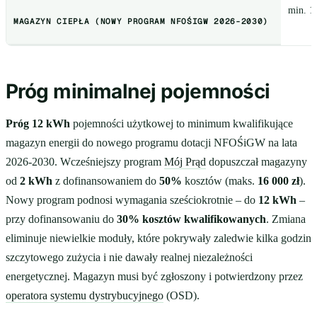
min. 1
MAGAZYN CIEPŁA (NOWY PROGRAM NFOŚIGW 2026-2030)
Próg minimalnej pojemności
Próg 12 kWh
pojemności użytkowej to minimum kwalifikujące
magazyn energii do nowego programu dotacji NFOŚiGW na lata
2026-2030. Wcześniejszy program
Mój Prąd
dopuszczał magazyny
od
2 kWh
z dofinansowaniem do
50%
kosztów (maks.
16 000 zł
).
Nowy program podnosi wymagania sześciokrotnie – do
12 kWh
–
przy dofinansowaniu do
30% kosztów kwalifikowanych
. Zmiana
eliminuje niewielkie moduły, które pokrywały zaledwie kilka godzin
szczytowego zużycia i nie dawały realnej niezależności
energetycznej. Magazyn musi być zgłoszony i potwierdzony przez
operatora systemu dystrybucyjnego
(OSD).