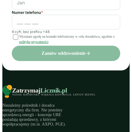
Numer telefonu
*
9 cyfr, bez prefixu +48
Wyrażam zgodę na kontakt telefoniczny w celu doradztwa, zgodnie z
polityką prywatności
.
Zamów oddzwonienie
Zatrzymaj
Licznik
.pl
NIŻSZE RACHUNKI
.
WIĘKSZA KONTROLA
.
LEPSZY BIZNES
.
Niezależny pośrednik i doradca
energetyczny dla firm. Nie jesteśmy
sprzedawcą energii - koncesje URE
posiadają sprzedawcy, z którymi
współpracujemy (m.in. AXPO, PGE).