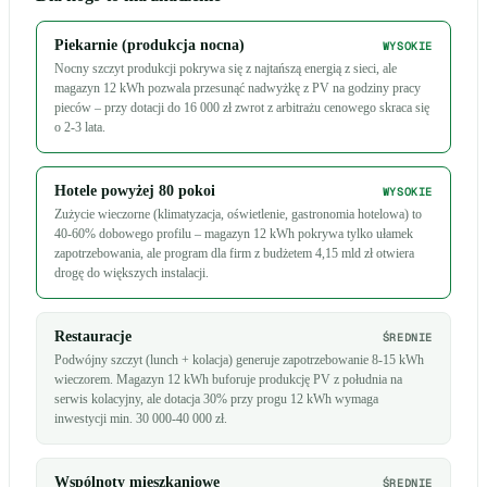
Piekarnie (produkcja nocna)
WYSOKIE
Nocny szczyt produkcji pokrywa się z najtańszą energią z sieci, ale
magazyn 12 kWh pozwala przesunąć nadwyżkę z PV na godziny pracy
pieców – przy dotacji do 16 000 zł zwrot z arbitrażu cenowego skraca się
o 2-3 lata.
Hotele powyżej 80 pokoi
WYSOKIE
Zużycie wieczorne (klimatyzacja, oświetlenie, gastronomia hotelowa) to
40-60% dobowego profilu – magazyn 12 kWh pokrywa tylko ułamek
zapotrzebowania, ale program dla firm z budżetem 4,15 mld zł otwiera
drogę do większych instalacji.
Restauracje
ŚREDNIE
Podwójny szczyt (lunch + kolacja) generuje zapotrzebowanie 8-15 kWh
wieczorem. Magazyn 12 kWh buforuje produkcję PV z południa na
serwis kolacyjny, ale dotacja 30% przy progu 12 kWh wymaga
inwestycji min. 30 000-40 000 zł.
Wspólnoty mieszkaniowe
ŚREDNIE