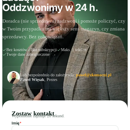
Oddzwonimy w 24 h.
Doradca (nie sprzedawca) zadzwoni i pomoże policzyć, czy
w Twoim przypadku ma większy sens magazyn, czy zmiana
sprzedawcy. Bez zobowiązań.
Bez kosztów
Bez subskrypcji
Maks. 1 telefon
Twoje dane zabezpieczone
Lub bezpośrednio do założyciela:
pawel@ekomocni.pl
·
Paweł Więsak
, Prezes
Zostaw kontakt
Wypełnienie zajmuje 20 sekund.
Imię
*