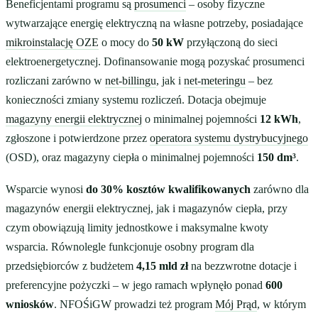
Beneficjentami programu są
prosumenci
– osoby fizyczne
wytwarzające energię elektryczną na własne potrzeby, posiadające
mikroinstalację OZE
o mocy do
50 kW
przyłączoną do sieci
elektroenergetycznej. Dofinansowanie mogą pozyskać prosumenci
rozliczani zarówno w
net-billingu
, jak i
net-meteringu
– bez
konieczności zmiany systemu rozliczeń. Dotacja obejmuje
magazyny energii elektrycznej
o minimalnej pojemności
12 kWh
,
zgłoszone i potwierdzone przez
operatora systemu dystrybucyjnego
(OSD), oraz magazyny ciepła o minimalnej pojemności
150 dm³
.
Wsparcie wynosi
do 30% kosztów kwalifikowanych
zarówno dla
magazynów energii elektrycznej, jak i magazynów ciepła, przy
czym obowiązują limity jednostkowe i maksymalne kwoty
wsparcia. Równolegle funkcjonuje osobny program dla
przedsiębiorców z budżetem
4,15 mld zł
na bezzwrotne dotacje i
preferencyjne pożyczki – w jego ramach wpłynęło ponad
600
wniosków
. NFOŚiGW prowadzi też program
Mój Prąd
, w którym