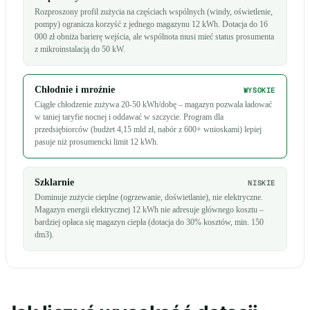
Rozproszony profil zużycia na częściach wspólnych (windy, oświetlenie,
pompy) ogranicza korzyść z jednego magazynu 12 kWh. Dotacja do 16
000 zł obniża barierę wejścia, ale wspólnota musi mieć status prosumenta
z mikroinstalacją do 50 kW.
Chłodnie i mroźnie
WYSOKIE
Ciągłe chłodzenie zużywa 20-50 kWh/dobę – magazyn pozwala ładować
w taniej taryfie nocnej i oddawać w szczycie. Program dla
przedsiębiorców (budżet 4,15 mld zł, nabór z 600+ wnioskami) lepiej
pasuje niż prosumencki limit 12 kWh.
Szklarnie
NISKIE
Dominuje zużycie cieplne (ogrzewanie, doświetlanie), nie elektryczne.
Magazyn energii elektrycznej 12 kWh nie adresuje głównego kosztu –
bardziej opłaca się magazyn ciepła (dotacja do 30% kosztów, min. 150
dm3).