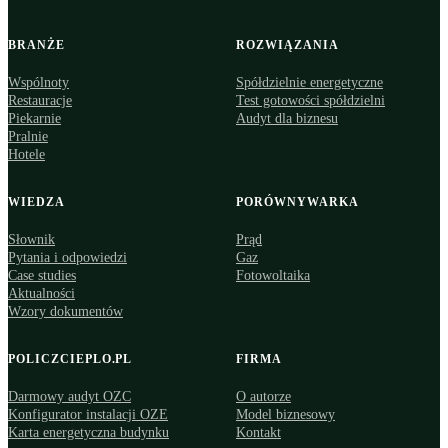
BRANŻE
ROZWIĄZANIA
Wspólnoty
Spółdzielnie energetyczne
Restauracje
Test gotowości spółdzielni
Piekarnie
Audyt dla biznesu
Pralnie
Hotele
WIEDZA
PORÓWNYWARKA
Słownik
Prąd
Pytania i odpowiedzi
Gaz
Case studies
Fotowoltaika
Aktualności
Wzory dokumentów
POLICZCIEPLO.PL
FIRMA
Darmowy audyt OZC
O autorze
Konfigurator instalacji OZE
Model biznesowy
Karta energetyczna budynku
Kontakt