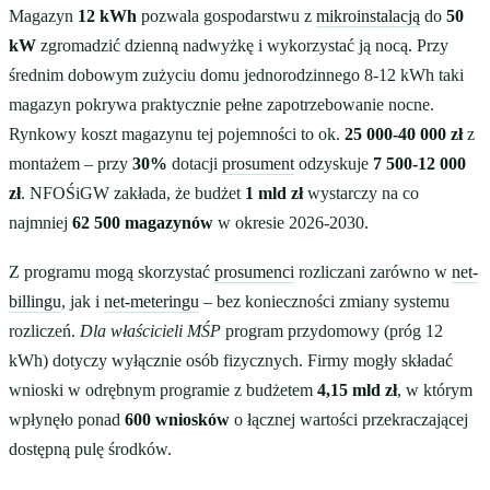
Magazyn
12 kWh
pozwala gospodarstwu z
mikroinstalacją
do
50
kW
zgromadzić dzienną nadwyżkę i wykorzystać ją nocą. Przy
średnim dobowym zużyciu domu jednorodzinnego 8-12 kWh taki
magazyn pokrywa praktycznie pełne zapotrzebowanie nocne.
Rynkowy koszt magazynu tej pojemności to ok.
25 000-40 000 zł
z
montażem – przy
30%
dotacji
prosument
odzyskuje
7 500-12 000
zł
. NFOŚiGW zakłada, że budżet
1 mld zł
wystarczy na co
najmniej
62 500 magazynów
w okresie 2026-2030.
Z programu mogą skorzystać
prosumenci
rozliczani zarówno w
net-
billingu
, jak i
net-meteringu
– bez konieczności zmiany systemu
rozliczeń.
Dla właścicieli MŚP
program przydomowy (próg 12
kWh) dotyczy wyłącznie osób fizycznych. Firmy mogły składać
wnioski w odrębnym programie z budżetem
4,15 mld zł
, w którym
wpłynęło ponad
600 wniosków
o łącznej wartości przekraczającej
dostępną pulę środków.