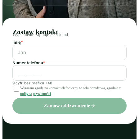
Zostaw kontakt
Wypełnienie zajmuje 20 sekund.
Imię
*
Numer telefonu
*
9 cyfr, bez prefixu +48
Wyrażam zgodę na kontakt telefoniczny w celu doradztwa, zgodnie z
polityką prywatności
.
Zamów oddzwonienie