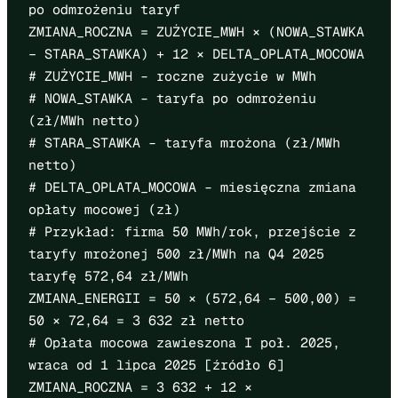
po odmrożeniu taryf
ZMIANA_ROCZNA = ZUŻYCIE_MWH × (NOWA_STAWKA
− STARA_STAWKA) + 12 × DELTA_OPLATA_MOCOWA
# ZUŻYCIE_MWH – roczne zużycie w MWh
# NOWA_STAWKA – taryfa po odmrożeniu
(zł/MWh netto)
# STARA_STAWKA – taryfa mrożona (zł/MWh
netto)
# DELTA_OPLATA_MOCOWA – miesięczna zmiana
opłaty mocowej (zł)
# Przykład: firma 50 MWh/rok, przejście z
taryfy mrożonej 500 zł/MWh na Q4 2025
taryfę 572,64 zł/MWh
ZMIANA_ENERGII = 50 × (572,64 − 500,00) =
50 × 72,64 = 3 632 zł netto
# Opłata mocowa zawieszona I poł. 2025,
wraca od 1 lipca 2025 [źródło 6]
ZMIANA_ROCZNA = 3 632 + 12 ×