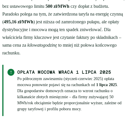
bez ustawowego limitu
500 zł/MWh
czy dopłat z budżetu.
Paradoks polega na tym, że zatwierdzona taryfa na energię czynną
(
495,16 zł/MWh
) jest niższa od zamrożonego pułapu, ale opłaty
dystrybucyjne i mocowa mogą ten spadek zniwelować. Dla
właściciela firmy kluczowe jest czytanie faktury po składnikach –
sama cena za
kilowatogodzinę
to mniej niż połowa końcowego
rachunku.
!
OPŁATA MOCOWA WRACA 1 LIPCA 2025
Po półrocznym zawieszeniu (styczeń-czerwiec 2025) opłata
mocowa ponownie pojawi się na rachunkach od
1 lipca 2025
.
Dla gospodarstw domowych oznacza to wzrost rachunku o
kilkanaście złotych miesięcznie – dla firmy zużywającej 50
MWh/rok obciążenie będzie proporcjonalnie wyższe, zależne od
grupy taryfowej i profilu poboru mocy.