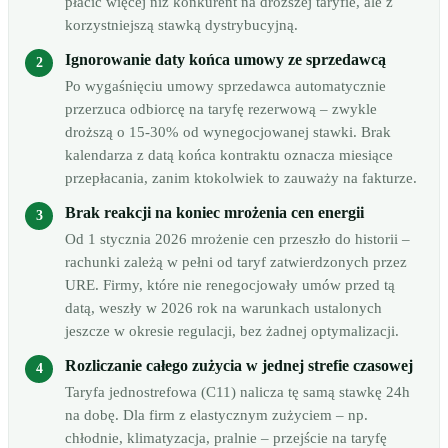
płacić więcej niż konkurent na droższej taryfie, ale z
korzystniejszą stawką dystrybucyjną.
Ignorowanie daty końca umowy ze sprzedawcą
Po wygaśnięciu umowy sprzedawca automatycznie
przerzuca odbiorcę na taryfę rezerwową – zwykle
droższą o 15-30% od wynegocjowanej stawki. Brak
kalendarza z datą końca kontraktu oznacza miesiące
przepłacania, zanim ktokolwiek to zauważy na fakturze.
Brak reakcji na koniec mrożenia cen energii
Od 1 stycznia 2026 mrożenie cen przeszło do historii –
rachunki zależą w pełni od taryf zatwierdzonych przez
URE. Firmy, które nie renegocjowały umów przed tą
datą, weszły w 2026 rok na warunkach ustalonych
jeszcze w okresie regulacji, bez żadnej optymalizacji.
Rozliczanie całego zużycia w jednej strefie czasowej
Taryfa jednostrefowa (C11) nalicza tę samą stawkę 24h
na dobę. Dla firm z elastycznym zużyciem – np.
chłodnie, klimatyzacja, pralnie – przejście na taryfę