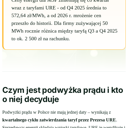
Ceny energii dla MŚP zmieniają się co kwartał
wraz z taryfami URE - od Q4 2025 średnia to
572,64 zł/MWh, a od 2026 r. mrożenie cen
przeszło do historii. Dla firmy zużywającej 50
MWh rocznie różnica między taryfą Q3 a Q4 2025
to ok. 2 500 zł na rachunku.
Czym jest podwyżka prądu i kto
o niej decyduje
Podwyżki prądu w Polsce nie mają jednej daty – wynikają z
kwartalnego cyklu zatwierdzania taryf przez Prezesa
URE
.
Sprzedawcy energii
składają wnioski taryfowe, URE je weryfikuje i