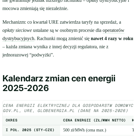
nie gwarantuje jednak niższego rachunku – opłaty dystrybucyjne i
mocowa zmieniają się niezależnie.
Mechanizm: co kwartał URE zatwierdza taryfy na sprzedaż, a
opłaty sieciowe
ustalane są w osobnym procesie dla
operatorów
dystrybucyjnych
. Rachunki mogą zmienić się
nawet 4 razy w roku
– każda zmiana wynika z innej decyzji regulatora, nie z
jednorazowej “podwyżki”.
Kalendarz zmian cen energii
2025-2026
CENA ENERGII ELEKTRYCZNEJ DLA GOSPODARSTW DOMOWYC
GOV.PL, URE, GLOBENERGIA.PL (DANE NA 2025-2026)
OKRES
CENA ENERGII (ZŁ/MWH NETTO)
M
I POŁ. 2025 (STY-CZE)
500 zł/MWh (cena max.)
T