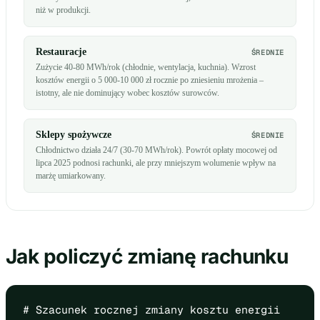
niż w produkcji.
Restauracje
ŚREDNIE
Zużycie 40-80 MWh/rok (chłodnie, wentylacja, kuchnia). Wzrost
kosztów energii o 5 000-10 000 zł rocznie po zniesieniu mrożenia –
istotny, ale nie dominujący wobec kosztów surowców.
Sklepy spożywcze
ŚREDNIE
Chłodnictwo działa 24/7 (30-70 MWh/rok). Powrót opłaty mocowej od
lipca 2025 podnosi rachunki, ale przy mniejszym wolumenie wpływ na
marżę umiarkowany.
Jak policzyć zmianę rachunku
# Szacunek rocznej zmiany kosztu energii