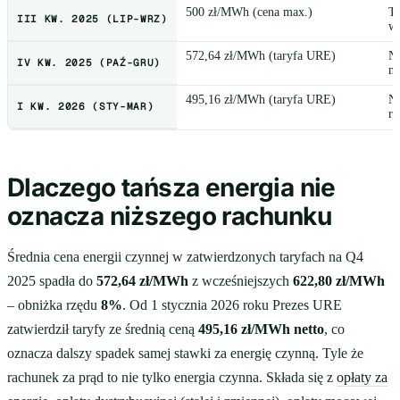
500 zł/MWh (cena max.)
Ta
III KW. 2025 (LIP-WRZ)
w
572,64 zł/MWh (taryfa URE)
Ni
IV KW. 2025 (PAŹ-GRU)
mr
495,16 zł/MWh (taryfa URE)
Ni
I KW. 2026 (STY-MAR)
r
Dlaczego tańsza energia nie
oznacza niższego rachunku
Średnia cena energii czynnej w zatwierdzonych taryfach na Q4
2025 spadła do
572,64 zł/MWh
z wcześniejszych
622,80 zł/MWh
– obniżka rzędu
8%
. Od 1 stycznia 2026 roku Prezes URE
zatwierdził taryfy ze średnią ceną
495,16 zł/MWh netto
, co
oznacza dalszy spadek samej stawki za energię czynną. Tyle że
rachunek za prąd to nie tylko energia czynna. Składa się z
opłaty za