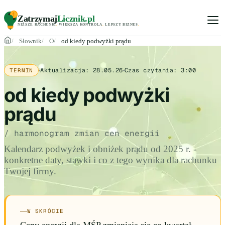
Zatrzymaj
Licznik
.pl
NIŻSZE RACHUNKI
.
WIĘKSZA KONTROLA
.
LEPSZY BIZNES
.
Słownik
O
od kiedy podwyżki prądu
Aktualizacja:
28.05.26
Czas czytania:
3:00
TERMIN
od kiedy podwyżki
prądu
/ harmonogram zmian cen energii
Kalendarz podwyżek i obniżek prądu od 2025 r. -
konkretne daty, stawki i co z tego wynika dla rachunku
Twojej firmy.
W SKRÓCIE