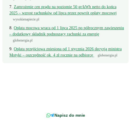
Zamrożenie cen prądu na poziomie 50 gr/kWh netto do końca
2025 – wzrost rachunków od lipca przez powrót opłaty mocowej
wysokienapiecie.pl
Opłata mocowa wraca od 1 lipca 2025 po półrocznym zawieszeniu
– dodatkowy składnik podnoszący rachunki za energię
globenergia.pl
Opłata przejściowa zniesiona od 1 stycznia 2026 decyzją ministra
Motyki – oszczędność ok. 4 zł rocznie na odbiorcę
globenergia.pl
Wciąż masz pytanie?
Napisz wprost do doradcy - odpowiemy z konkretem, w odniesieniu do
Twojej faktury.
Napisz do mnie