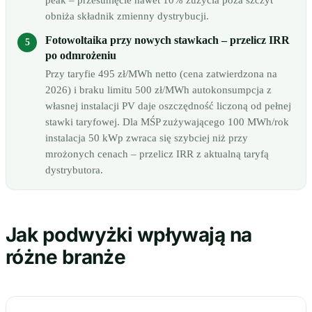
peak – przesunięcie nawet 10% zużycia poza szczyt
obniża składnik zmienny dystrybucji.
Fotowoltaika przy nowych stawkach – przelicz IRR
po odmrożeniu
Przy taryfie 495 zł/MWh netto (cena zatwierdzona na
2026) i braku limitu 500 zł/MWh autokonsumpcja z
własnej instalacji PV daje oszczędność liczoną od pełnej
stawki taryfowej. Dla MŚP zużywającego 100 MWh/rok
instalacja 50 kWp zwraca się szybciej niż przy
mrożonych cenach – przelicz IRR z aktualną taryfą
dystrybutora.
Jak podwyżki wpływają na
różne branże