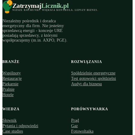
Zatrzymaj
Licznik
.pl
NIŻSZE RACHUNKI
.
WIĘKSZA KONTROLA
.
LEPSZY BIZNES
.
Niezależny pośrednik i doradca
energetyczny dla firm. Nie jesteśmy
sprzedawcą energii - koncesje URE
posiadają sprzedawcy, z którymi
współpracujemy (m.in. AXPO, PGE).
BRANŻE
ROZWIĄZANIA
Wspólnoty
Spółdzielnie energetyczne
Restauracje
Test gotowości spółdzielni
Piekarnie
Audyt dla biznesu
Pralnie
Hotele
WIEDZA
PORÓWNYWARKA
Słownik
Prąd
Pytania i odpowiedzi
Gaz
Case studies
Fotowoltaika