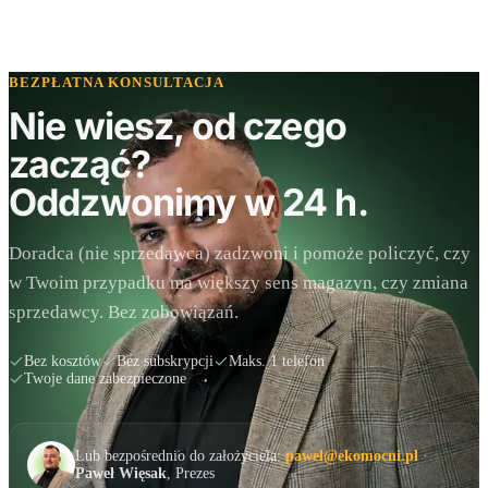
BEZPŁATNA KONSULTACJA
Nie wiesz, od czego
zacząć?
Oddzwonimy w 24 h.
Doradca (nie sprzedawca) zadzwoni i pomoże policzyć, czy
w Twoim przypadku ma większy sens magazyn, czy zmiana
sprzedawcy. Bez zobowiązań.
Bez kosztów
Bez subskrypcji
Maks. 1 telefon
Twoje dane zabezpieczone
Lub bezpośrednio do założyciela:
pawel@ekomocni.pl
·
Paweł Więsak
, Prezes