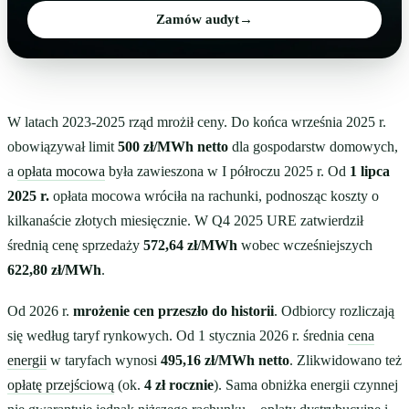
Zamów audyt
→
W latach 2023-2025 rząd mrożił ceny. Do końca września 2025 r.
obowiązywał limit
500 zł/MWh netto
dla gospodarstw domowych,
a
opłata mocowa
była zawieszona w I półroczu 2025 r. Od
1 lipca
2025 r.
opłata mocowa wróciła na rachunki, podnosząc koszty o
kilkanaście złotych miesięcznie. W Q4 2025 URE zatwierdził
średnią cenę sprzedaży
572,64 zł/MWh
wobec wcześniejszych
622,80 zł/MWh
.
Od 2026 r.
mrożenie cen przeszło do historii
. Odbiorcy rozliczają
się według taryf rynkowych. Od 1 stycznia 2026 r. średnia
cena
energii
w taryfach wynosi
495,16 zł/MWh netto
. Zlikwidowano też
opłatę przejściową
(ok.
4 zł rocznie
). Sama obniżka energii czynnej