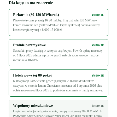
Dla kogo to ma znaczenie
Piekarnie (80-150 MWh/rok)
WYSOKIE
Piece elektryczne pracują 16-20 h/dobę. Przy zużyciu 120 MWh/rok
koniec mrożenia cen (500 zł/MWh -> taryfa rynkowa) podnosi roczny
koszt energii czynnej o 8 000-15 000 zł.
Pralnie przemysłowe
WYSOKIE
Suszarki i prasy działają w szczycie taryfowym. Powrót opłaty mocowej
od 1 lipca 2025 uderza wprost w profil zużycia szczytowego – wzrost
rachunku o 10-18%.
Hotele powyżej 80 pokoi
WYSOKIE
Klimatyzacja i oświetlenie generują zużycie 200-400 MWh/rok ze
szczytem w sezonie letnim. Zniesienie mrożenia od 1 stycznia 2026 plus
opłata mocowa od lipca 2025 to podwójne uderzenie w marżę sezonową.
Wspólnoty mieszkaniowe
ŚREDNIE
Części wspólne (windy, oświetlenie, pompy) zużywają 20-60 MWh/rok.
Podwyżka odczuwalna w stawce zaliczkowej, ale skala rachunku niższa