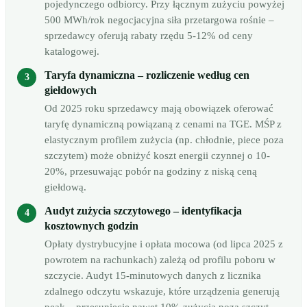
pojedynczego odbiorcy. Przy łącznym zużyciu powyżej
500 MWh/rok negocjacyjna siła przetargowa rośnie –
sprzedawcy oferują rabaty rzędu 5-12% od ceny
katalogowej.
Taryfa dynamiczna – rozliczenie według cen
giełdowych
Od 2025 roku sprzedawcy mają obowiązek oferować
taryfę dynamiczną powiązaną z cenami na TGE. MŚP z
elastycznym profilem zużycia (np. chłodnie, piece poza
szczytem) może obniżyć koszt energii czynnej o 10-
20%, przesuwając pobór na godziny z niską ceną
giełdową.
Audyt zużycia szczytowego – identyfikacja
kosztownych godzin
Opłaty dystrybucyjne i opłata mocowa (od lipca 2025 z
powrotem na rachunkach) zależą od profilu poboru w
szczycie. Audyt 15-minutowych danych z licznika
zdalnego odczytu wskazuje, które urządzenia generują