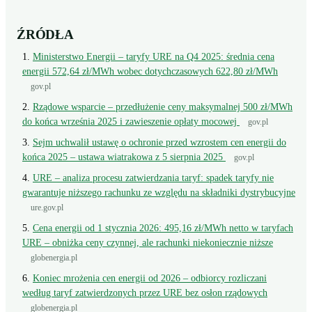
ŹRÓDŁA
Ministerstwo Energii – taryfy URE na Q4 2025: średnia cena
energii 572,64 zł/MWh wobec dotychczasowych 622,80 zł/MWh
gov.pl
Rządowe wsparcie – przedłużenie ceny maksymalnej 500 zł/MWh
do końca września 2025 i zawieszenie opłaty mocowej
gov.pl
Sejm uchwalił ustawę o ochronie przed wzrostem cen energii do
końca 2025 – ustawa wiatrakowa z 5 sierpnia 2025
gov.pl
URE – analiza procesu zatwierdzania taryf: spadek taryfy nie
gwarantuje niższego rachunku ze względu na składniki dystrybucyjne
ure.gov.pl
Cena energii od 1 stycznia 2026: 495,16 zł/MWh netto w taryfach
URE – obniżka ceny czynnej, ale rachunki niekoniecznie niższe
globenergia.pl
Koniec mrożenia cen energii od 2026 – odbiorcy rozliczani
według taryf zatwierdzonych przez URE bez osłon rządowych
globenergia.pl