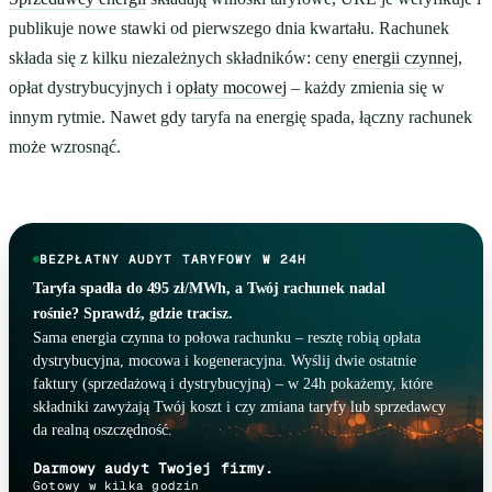
publikuje nowe stawki od pierwszego dnia kwartału. Rachunek
składa się z kilku niezależnych składników: ceny
energii czynnej
,
opłat dystrybucyjnych i
opłaty mocowej
– każdy zmienia się w
innym rytmie. Nawet gdy taryfa na energię spada, łączny rachunek
może wzrosnąć.
BEZPŁATNY AUDYT TARYFOWY W 24H
Taryfa spadła do 495 zł/MWh, a Twój rachunek nadal
rośnie? Sprawdź, gdzie tracisz.
Sama energia czynna to połowa rachunku – resztę robią opłata
dystrybucyjna, mocowa i kogeneracyjna. Wyślij dwie ostatnie
faktury (sprzedażową i dystrybucyjną) – w 24h pokażemy, które
składniki zawyżają Twój koszt i czy zmiana taryfy lub sprzedawcy
da realną oszczędność.
Darmowy audyt Twojej firmy.
Gotowy w kilka godzin