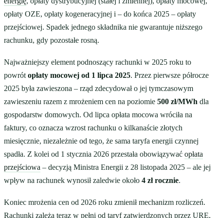
energię
, opłaty dystrybucyjnej (stałej i zmiennej), opłaty mocowej,
opłaty OZE, opłaty kogeneracyjnej i – do końca 2025 – opłaty
przejściowej. Spadek jednego składnika nie gwarantuje niższego
rachunku, gdy pozostałe rosną.
Najważniejszy element podnoszący rachunki w 2025 roku to
powrót
opłaty mocowej od 1 lipca 2025
. Przez pierwsze półrocze
2025 była zawieszona – rząd zdecydował o jej tymczasowym
zawieszeniu razem z mrożeniem cen na poziomie
500 zł/MWh
dla
gospodarstw domowych. Od lipca opłata mocowa wróciła na
faktury, co oznacza wzrost rachunku o kilkanaście złotych
miesięcznie, niezależnie od tego, że sama taryfa energii czynnej
spadła. Z kolei od 1 stycznia 2026 przestała obowiązywać
opłata
przejściowa
– decyzją Ministra Energii z 28 listopada 2025 – ale jej
wpływ na rachunek wynosił zaledwie około
4 zł rocznie
.
Koniec mrożenia cen od 2026 roku zmienił mechanizm rozliczeń.
Rachunki zależą teraz w pełni od taryf zatwierdzonych przez URE,