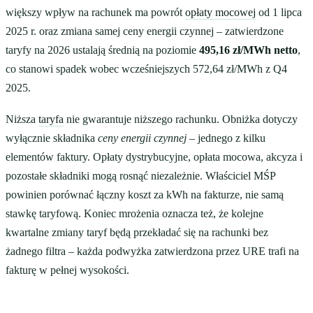
większy wpływ na rachunek ma powrót
opłaty mocowej
od 1 lipca
2025 r. oraz zmiana samej ceny energii czynnej – zatwierdzone
taryfy na 2026 ustalają średnią na poziomie
495,16 zł/MWh netto
,
co stanowi spadek wobec wcześniejszych 572,64 zł/MWh z Q4
2025.
Niższa
taryfa
nie gwarantuje niższego rachunku. Obniżka dotyczy
wyłącznie składnika
ceny energii czynnej
– jednego z kilku
elementów faktury. Opłaty dystrybucyjne, opłata mocowa, akcyza i
pozostałe składniki mogą rosnąć niezależnie. Właściciel MŚP
powinien porównać łączny koszt za kWh na fakturze, nie samą
stawkę taryfową. Koniec mrożenia oznacza też, że kolejne
kwartalne zmiany taryf będą przekładać się na rachunki bez
żadnego filtra – każda podwyżka zatwierdzona przez URE trafi na
fakturę w pełnej wysokości.