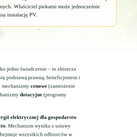
nnych. Właściciel piekarni może jednocześnie
a instalację PV.
ako jedno świadczenie – to zbiorcza
ię podstawą prawną, beneficjentem i
ie: mechanizmy
cenowe
(zamrożenie
echanizmy
dotacyjne
(programy
ergii elektrycznej
dla gospodarstw
tto
. Mechanizm wynika z ustawy
obejmuje wszystkich odbiorców w