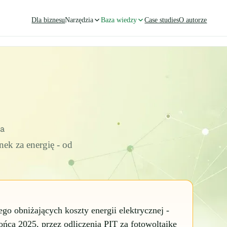
Dla biznesu
Narzędzia
Baza wiedzy
Case studies
O autorze
a
ek za energię - od
o obniżających koszty energii elektrycznej -
ńca 2025, przez odliczenia PIT za fotowoltaikę