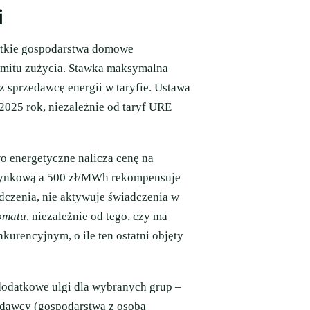
i
tkie gospodarstwa domowe
imitu zużycia. Stawka maksymalna
z sprzedawcę energii w taryfie. Ustawa
2025 rok, niezależnie od taryf URE
o energetyczne nalicza cenę na
 rynkową a 500 zł/MWh rekompensuje
dczenia, nie aktywuje świadczenia w
omatu
, niezależnie od tego, czy ma
kurencyjnym, o ile ten ostatni objęty
dodatkowe ulgi dla wybranych grup –
edawcy (gospodarstwa z osobą