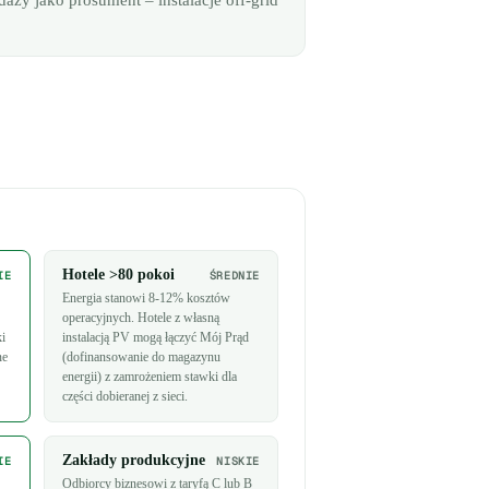
ży jako prosument – instalacje off-grid
Hotele >80 pokoi
IE
ŚREDNIE
Energia stanowi 8-12% kosztów
operacyjnych. Hotele z własną
ki
instalacją PV mogą łączyć Mój Prąd
ne
(dofinansowanie do magazynu
energii) z zamrożeniem stawki dla
części dobieranej z sieci.
Zakłady produkcyjne
IE
NISKIE
Odbiorcy biznesowi z taryfą C lub B