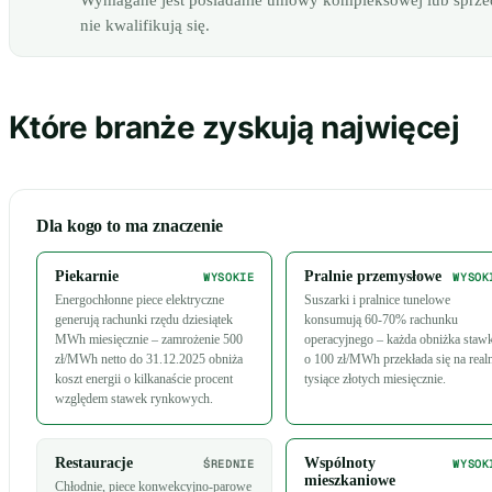
Wymagane jest posiadanie umowy kompleksowej lub sprzeda
nie kwalifikują się.
Które branże zyskują najwięcej
Dla kogo to ma znaczenie
Piekarnie
Pralnie przemysłowe
WYSOKIE
WYSOK
Energochłonne piece elektryczne
Suszarki i pralnice tunelowe
generują rachunki rzędu dziesiątek
konsumują 60-70% rachunku
MWh miesięcznie – zamrożenie 500
operacyjnego – każda obniżka staw
zł/MWh netto do 31.12.2025 obniża
o 100 zł/MWh przekłada się na real
koszt energii o kilkanaście procent
tysiące złotych miesięcznie.
względem stawek rynkowych.
Restauracje
Wspólnoty
ŚREDNIE
WYSOK
mieszkaniowe
Chłodnie, piece konwekcyjno-parowe