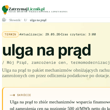
Zatrzymaj
Licznik
.pl
NIŻSZE RACHUNKI
.
WIĘKSZA KONTROLA
.
LEPSZY BIZNES
.
Słownik
U
ulga na prąd
Aktualizacja:
29.05.26
Czas czytania:
3:00
TERMIN
ulga na prąd
/ Mój Prąd, zamrożenie cen, termomodernizacj
Ulga na prąd to pakiet mechanizmów obniżających rachun
zamrożonych cen przez odliczenia podatkowe po dotacje.
W SKRÓCIE
Ulga na prąd to zbiór mechanizmów wsparcia finansoweg
od zamrożenia cen na poziomie 500 zł/MWh netto do ko