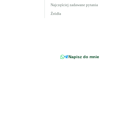
Najczęściej zadawane pytania
Źródła
Wciąż masz pytanie?
Napisz wprost do doradcy -
odpowiemy z konkretem, w
odniesieniu do Twojej faktury.
Napisz do mnie