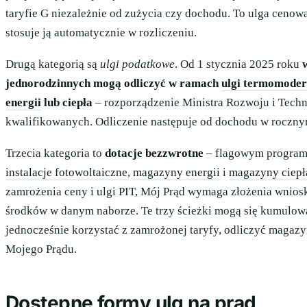
taryfie G niezależnie od zużycia czy dochodu. To ulga ceno
stosuje ją automatycznie w rozliczeniu.
Drugą kategorią są
ulgi podatkowe
. Od 1 stycznia 2025 roku
jednorodzinnych mogą odliczyć w ramach
ulgi termomoder
energii
lub ciepła
– rozporządzenie Ministra Rozwoju i Techn
kwalifikowanych. Odliczenie następuje od dochodu w roczny
Trzecia kategoria to
dotacje bezzwrotne
– flagowym program
instalacje fotowoltaiczne
,
magazyny energii
i
magazyny ciepł
zamrożenia ceny i ulgi PIT, Mój Prąd wymaga złożenia wniosk
środków w danym naborze. Te trzy ścieżki mogą się kumulow
jednocześnie korzystać z zamrożonej taryfy, odliczyć magazyn
Mojego Prądu.
Dostępne formy ulg na prąd