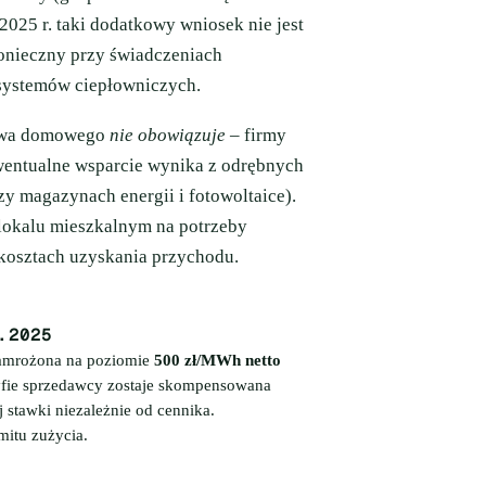
2025 r. taki dodatkowy wniosek nie jest
onieczny przy świadczeniach
systemów ciepłowniczych.
stwa domowego
nie obowiązuje
– firmy
ewentualne wsparcie wynika z odrębnych
y magazynach energii i fotowoltaice).
 lokalu mieszkalnym na potrzeby
w kosztach uzyskania przychodu.
.2025
zamrożona na poziomie
500 zł/MWh netto
yfie sprzedawcy zostaje skompensowana
 stawki niezależnie od cennika.
mitu zużycia.