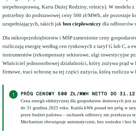
niepełnosprawną, Karta Dużej Rodziny, rolnicy). W modelu z 
potrzebny do podstawowej ceny 500 zł/MWh, ale pozostaje k
uzupełniających, takich jak
bon ciepłowniczy
dla odbiorców 
Dla mikroprzedsiębiorstw i MŚP zamrożenie ceny gospodar
rozliczają energię według cen rynkowych z taryf G lub C, a 
instrumentów (rekompensaty sektorowe, ulgi inwestycyjne prz
Właściciel jednoosobowej działalności, który zużywa prąd w
firmowe, traci ochronę na tej części zużycia, którą rozlicza 
!
PRÓG CENOWY 500 ZŁ/MWH NETTO DO 31.12
Cena energii elektrycznej dla gospodarstw domowych jest 
do 31 grudnia 2025 roku. Każda kWh ponad ten próg w tar
przez budżet państwa – rachunek odbiorcy nie przekracza tej
Mechanizm obowiązuje automatycznie, bez wniosku i bez li