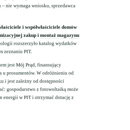
wa – nie wymaga wniosku, sprzedawca
właściciele i współwłaściciele domów
nizacyjnej
zakup i
montaż magazynu
ologii rozszerzyło katalog wydatków
m zeznaniu PIT.
em jest
Mój Prąd
, finansujący
a
u prosumentów. W odróżnieniu od
u i jest zależny od dostępności
ać: gospodarstwo z fotowoltaiką może
 energii w PIT i otrzymać dotację z