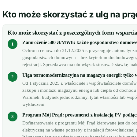
Kto może skorzystać z ulg na prą
Kto może skorzystać z poszczególnych form wsparcia
Zamrożenie 500 zł/MWh: każde gospodarstwo domowe
Ochrona cenowa do 31.12.2025 r. przysługuje automatycz
gospodarstwach domowych – bez kryterium dochodowego, b
rejestracji. Sprzedawca ma obowiązek stosować stawkę ma
Ulga termomodernizacyjna na magazyn energii: tylko 
Od 1 stycznia 2025 r. właściciele i współwłaściciele domó
zakupu i montażu magazynu energii lub ciepła od dochodu
Warunek: budynek jednorodzinny, tytuł własności lub współ
wykluczeni.
Program Mój Prąd: prosumenci z instalacją PV podłącz
Dofinansowanie z programu Mój Prąd kierowane jest do osó
elektryczną na własne potrzeby z instalacji fotowoltaicznej 