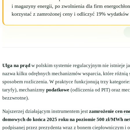
i magazyny energii, po zwolnienia dla firm energochło
korzystać z zamrożonej ceny i odliczyć 19% wydatków n
Ulga na prąd
w polskim systemie regulacyjnym nie istnieje j
nazwa kilku odrębnych mechanizmów wsparcia, które różnią s
sposobem rozliczenia. W praktyce funkcjonują trzy kategor
taryfy), mechanizmy
podatkowe
(odliczenia od PIT) oraz m
bezzwrotne).
Najszerzej działającym instrumentem jest
zamrożenie cen
en
domowych do końca 2025 roku na poziomie 500 zł/MWh ne
podpisanej przez prezydenta wraz z bonem ciepłowniczym i 