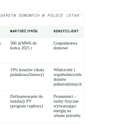
ODARSTW DOMOWYCH W POLSCE (STAN: 2025, ŹRÓDŁA:
WARTOŚĆ/PRÓG
BENEFICJENT
PODSTAWA PRAWNA
a
500 zł/MWh do
Gospodarstwa
Ustawa o bonie
końca 2025 r.
domowe
ciepłowniczym i
zamrożeniu cen
energii
19% kosztów (skala
Właściciele i
Rozporządzenie
podatkowa/liniowy)
współwłaściciele
MRiT obowiązujące
domów
od 1 stycznia 2025
jednorodzinnych
r.
Dofinansowanie do
Prosumenci –
Program
instalacji PV
osoby fizyczne
priorytetowy
(program rządowy)
wytwarzające
NFOŚiGW Mój
energię na
Prąd
własne potrzeby