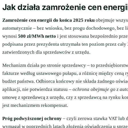
Jak działa zamrożenie cen energi
Zamrożenie cen energii do końca 2025 roku
obejmuje wszys
automatycznie – bez wniosku, bez progu dochodowego, bez l
wynosi
500 zł/MWh netto
i jest stosowana bezpośrednio prze
podpisana przez prezydenta utrzymała ten poziom przez cały 
zatwierdzonych dla sprzedawców z urzędu.
Mechanizm działa po stronie sprzedawcy – to przedsiębiorstw
fakturze według ustawowego pułapu, a różnicę między ceną
budżet państwa. Odbiorca końcowy nie składa żadnego oświa
aplikacji, nie potwierdza statusu –
ochrona obejmuje go z aut
umowę z
sprzedawcą z urzędu
, czy z sprzedawcą na rynku kon
jest mechanizmem rekompensat.
Próg podwyższonej ochrony
– czyli zerowa stawka VAT lub 
wymagał w poprzednich latach złożenia oświadczenia u sprz