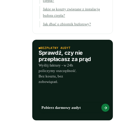
ciepła?
Jakie są koszty związane z instalacją
bufora ciepła?
Jak dbać o zbiornik buforowy?
BEZPŁATNY AUDYT
Sprawdź, czy nie
przepłacasz za prąd
Wyślij faktury - w 24h
policzymy oszczędność.
Bez kosztu, bez
zobowiązań.
Pobierz darmowy audyt