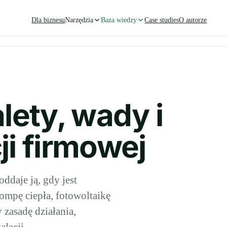
Dla biznesu
Narzędzia
Baza wiedzy
Case studies
O autorze
alety, wady i
ji firmowej
ddaje ją, gdy jest
pompę ciepła, fotowoltaikę
 zasadę działania,