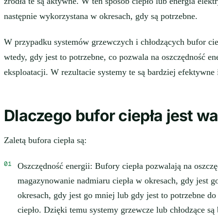
źródła te są aktywne. W ten sposób ciepło lub energia ele
następnie wykorzystana w okresach, gdy są potrzebne.
W przypadku systemów grzewczych i chłodzących bufor cie
wtedy, gdy jest to potrzebne, co pozwala na oszczędność en
eksploatacji. W rezultacie systemy te są bardziej efektywne 
Dlaczego bufor ciepła jest w
Zaletą bufora ciepła są:
Oszczędność energii: Bufory ciepła pozwalają na oszcz
magazynowanie nadmiaru ciepła w okresach, gdy jest go
okresach, gdy jest go mniej lub gdy jest to potrzebne d
ciepło. Dzięki temu systemy grzewcze lub chłodzące są