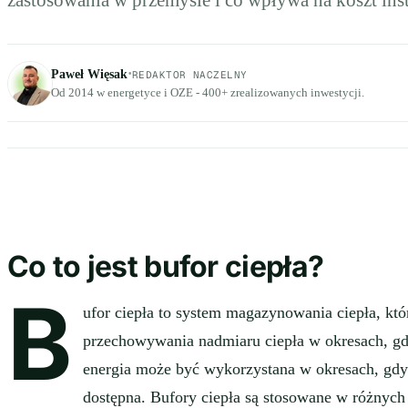
zastosowania w przemyśle i co wpływa na koszt inst
·
Paweł Więsak
REDAKTOR NACZELNY
Od 2014 w energetyce i OZE - 400+ zrealizowanych inwestycji.
Co to jest bufor ciepła?
B
ufor ciepła to system magazynowania ciepła, kt
przechowywania nadmiaru ciepła w okresach, gdy 
energia może być wykorzystana w okresach, gdy je
dostępna. Bufory ciepła są stosowane w różnych