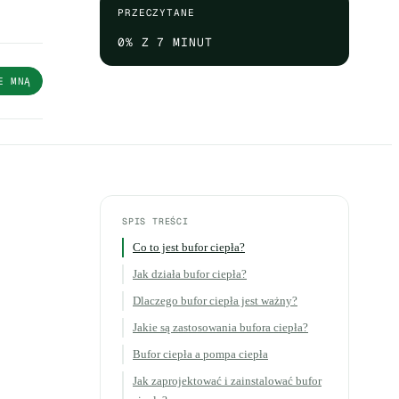
PRZECZYTANE
0
% Z 7 MINUT
E MNĄ
SPIS TREŚCI
Co to jest bufor ciepła?
Jak działa bufor ciepła?
Dlaczego bufor ciepła jest ważny?
Jakie są zastosowania bufora ciepła?
Bufor ciepła a pompa ciepła
Jak zaprojektować i zainstalować bufor