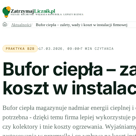
Zatrzymaj
Licznik
.pl
NIŻSZE RACHUNKI
.
WIĘKSZA KONTROLA
.
LEPSZY BIZNES
.
Aktualności
Bufor ciepła – zalety, wady i koszt w instalacji firmowej
PRAKTYKA B2B
17.03.2026, 09:00
7 MIN CZYTANIA
Bufor ciepła – z
koszt w instalac
Bufor ciepła magazynuje nadmiar energii cieplnej i o
potrzebna - dzięki temu firma lepiej wykorzystuje 
czy kolektory i tnie koszty ogrzewania. Wyjaśniamy