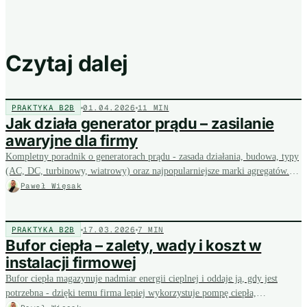
Czytaj dalej
PRAKTYKA B2B
01.04.2026
11 MIN
Jak działa generator prądu – zasilanie
awaryjne dla firmy
Kompletny poradnik o generatorach prądu - zasada działania, budowa, typy
(AC, DC, turbinowy, wiatrowy) oraz najpopularniejsze marki agregatów.
Dla firmy generator to ubezpieczenie ciągłości pracy przy przerwach w
Paweł Więsak
dostawie prądu, ale jego eksploatacja kosztuje - a nasz bezpłatny audyt
podpowie, kiedy taniej będzie zainwestować w OZE z magazynem energii.
PRAKTYKA B2B
17.03.2026
7 MIN
Bufor ciepła – zalety, wady i koszt w
instalacji firmowej
Bufor ciepła magazynuje nadmiar energii cieplnej i oddaje ją, gdy jest
potrzebna - dzięki temu firma lepiej wykorzystuje pompę ciepła,