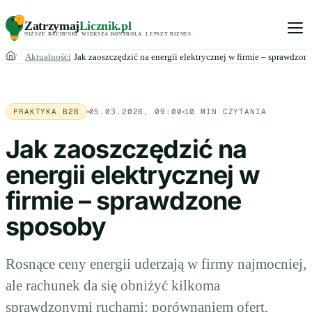
Zatrzymaj
Licznik
.pl
NIŻSZE RACHUNKI
.
WIĘKSZA KONTROLA
.
LEPSZY BIZNES
.
Aktualności
Jak zaoszczędzić na energii elektrycznej w firmie – sprawdzon
PRAKTYKA B2B
05.03.2026, 09:00
10 MIN CZYTANIA
Jak zaoszczędzić na
energii elektrycznej w
firmie – sprawdzone
sposoby
Rosnące ceny energii uderzają w firmy najmocniej,
ale rachunek da się obniżyć kilkoma
sprawdzonymi ruchami: porównaniem ofert,