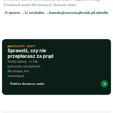
Zrealizował ponad 400 inwestycji własnymi siłami.
O autorze →
12 artykułów →
kontakt@zatrzymajlicznik.pl
LinkedIn
BEZPŁATNY AUDYT
Sprawdź, czy nie
przepłacasz za prąd
Wyślij faktury - w 24h
policzymy oszczędność.
Bez kosztu, bez
zobowiązań.
Pobierz darmowy audyt