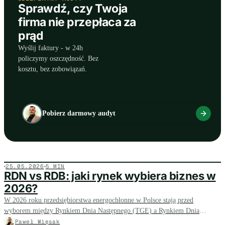
Sprawdź, czy Twoja
firma nie przepłaca za
prąd
Wyślij faktury - w 24h
policzymy oszczędność. Bez
kosztu, bez zobowiązań.
Pobierz darmowy audyt
25.05.2026
5 MIN
RDN vs RDB: jaki rynek wybiera biznes w
2026?
W 2026 roku przedsiębiorstwa energochłonne w Polsce stają przed
wyborem między Rynkiem Dnia Następnego (TGE) a Rynkiem Dnia
Bieżącego przy zakupie energii - decyzja wpływa bezpośrednio na koszt i
Paweł Więsak