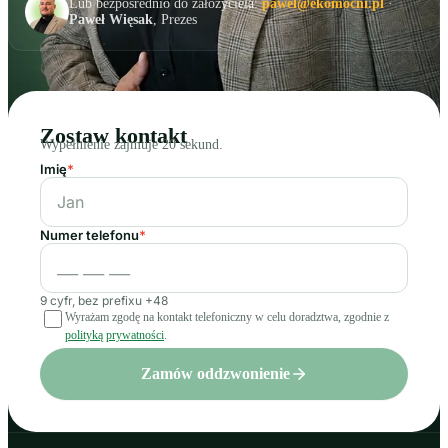
Lub bezpośrednio do założyciela:
pawel@ekomocni.pl
·
Paweł Więsak
, Prezes
Zostaw kontakt
Wypełnienie zajmuje 20 sekund.
Imię
*
Numer telefonu
*
9 cyfr, bez prefixu +48
Wyrażam zgodę na kontakt telefoniczny w celu doradztwa, zgodnie z
polityką prywatności
.
Zamów oddzwonienie