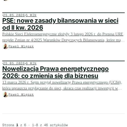
ryzyko cenowe.
25.05.2026
5 MIN
PSE: nowe zasady bilansowania w sieci
od II kw. 2026
Polskie Sieci Elektroenergetyczne złożyły 3 lutego 2026 r. do Prezesa URE
projekt Zmian nr 4/2025 Warunków Dotyczących Bilansowania, które mają
wejść w życie od II kwartału 2026 r.
Paweł Więsak
25.05.2026
6 MIN
Nowelizacja Prawa energetycznego
2026: co zmienia się dla biznesu
13 marca 2026 r. Sejm przyjął nowelizację Prawa energetycznego (UC84),
która upraszcza przyłączanie do sieci, skraca czas realizacji inwestycji w
OZE i magazyny energii oraz obniża opłaty jakościowe dla największych
Paweł Więsak
odbiorców.
Strona
1
z 6 · 1-8 z 46 artykułów