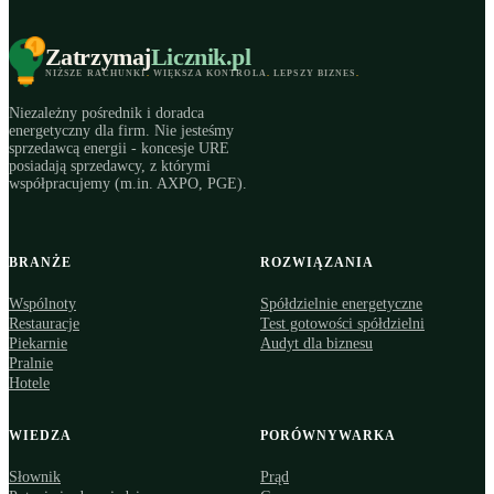
Zatrzymaj
Licznik
.pl
NIŻSZE RACHUNKI
.
WIĘKSZA KONTROLA
.
LEPSZY BIZNES
.
Niezależny pośrednik i doradca
energetyczny dla firm. Nie jesteśmy
sprzedawcą energii - koncesje URE
posiadają sprzedawcy, z którymi
współpracujemy (m.in. AXPO, PGE).
BRANŻE
ROZWIĄZANIA
Wspólnoty
Spółdzielnie energetyczne
Restauracje
Test gotowości spółdzielni
Piekarnie
Audyt dla biznesu
Pralnie
Hotele
WIEDZA
PORÓWNYWARKA
Słownik
Prąd