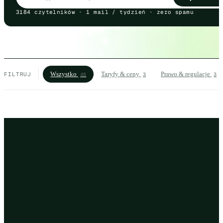
3184 czytelników · 1 mail / tydzień · zero spamu
Wszystko
Taryfy & ceny
Prawo & regulacje
FILTRUJ
46
3
3