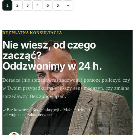
1
2
3
4
5
6
→
BEZPŁATNA KONSULTACJA
Nie wiesz, od czego
zacząć?
Oddzwonimy w 24 h.
Doradca (nie sprzedawca) zadzwoni i pomoże policzyć, czy
w Twoim przypadku ma większy sens magazyn, czy zmiana
sprzedawcy. Bez zobowiązań.
Bez kosztów
Bez subskrypcji
Maks. 1 telefon
Twoje dane zabezpieczone