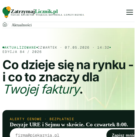
Zatrzymaj
Licznik
.pl
NIŻSZE RACHUNKI
.
WIĘKSZA KONTROLA
.
LEPSZY BIZNES
.
Aktualności
AKTUALIZOWANE
CZWARTEK · 07.05.2026 · 14:32
EDYCJA 84 / 2026
Co dzieje się na rynku -
i co to znaczy dla
Twojej faktury
.
ALERTY CENOWE · BEZPŁATNIE
Decyzje URE i Sejmu w skrócie. Co czwartek 8:00.
Adres email
Zapisz mnie