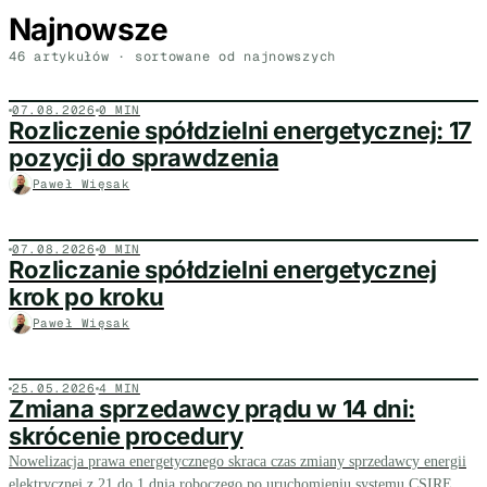
Najnowsze
46 artykułów · sortowane od najnowszych
07.08.2026
0 MIN
Rozliczenie spółdzielni energetycznej: 17
pozycji do sprawdzenia
Paweł Więsak
07.08.2026
0 MIN
Rozliczanie spółdzielni energetycznej
krok po kroku
Paweł Więsak
25.05.2026
4 MIN
Zmiana sprzedawcy prądu w 14 dni:
skrócenie procedury
Nowelizacja prawa energetycznego skraca czas zmiany sprzedawcy energii
elektrycznej z 21 do 1 dnia roboczego po uruchomieniu systemu CSIRE, a