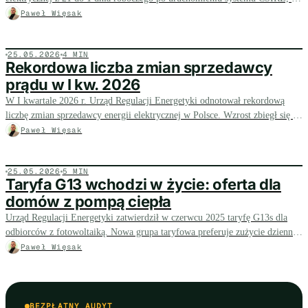
nowe przepisy deregulacyjne wchodzą w życie 14 dni od ogłoszenia w
Paweł Więsak
Dzienniku Ustaw.
25.05.2026
4 MIN
Rekordowa liczba zmian sprzedawcy
prądu w I kw. 2026
W I kwartale 2026 r. Urząd Regulacji Energetyki odnotował rekordową
liczbę zmian sprzedawcy energii elektrycznej w Polsce. Wzrost zbiegł się z
nowelizacją Prawa energetycznego i wdrożeniem unijnego rozporządzenia o
Paweł Więsak
switching.
25.05.2026
5 MIN
Taryfa G13 wchodzi w życie: oferta dla
domów z pompą ciepła
Urząd Regulacji Energetyki zatwierdził w czerwcu 2025 taryfę G13s dla
odbiorców z fotowoltaiką. Nowa grupa taryfowa preferuje zużycie dzienne
latem (4 gr/kWh między 9-17), co wspiera właścicieli pomp ciepła i
Paweł Więsak
instalacji PV.
BEZPŁATNY AUDYT