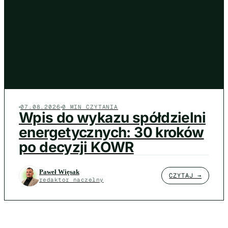
07.08.2026
0 MIN CZYTANIA
Wpis do wykazu spółdzielni
energetycznych: 30 kroków
po decyzji KOWR
Paweł Więsak
CZYTAJ →
redaktor naczelny