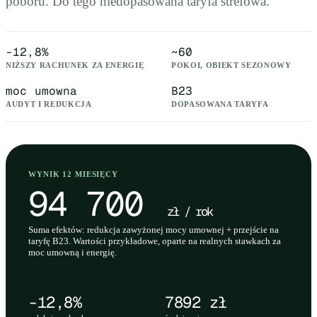
poboru. Do tego niedopasowana taryfa strefowa.
-12,8%
~60
NIŻSZY RACHUNEK ZA ENERGIĘ
POKOI, OBIEKT SEZONOWY
moc umowna
B23
AUDYT I REDUKCJA
DOPASOWANA TARYFA
WYNIK 12 MIESIĘCY
94 700
zł / rok
Suma efektów: redukcja zawyżonej mocy umownej + przejście na
taryfę B23. Wartości przykładowe, oparte na realnych stawkach za
moc umowną i energię.
-12,8%
7892 zł