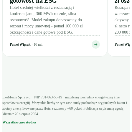
gotowość na ESG
zł osz
Hotel średniej wielkości z restauracją i
Rosnąca si
konferencjami, 360 MWh rocznie, silna
warszawsk
sezonowość. Model zakupu dopasowany do
aktywny z
sezonu i mocy umownej - ponad 100 000 zł
zł netto r
oszczędności i dane gotowe pod ESG.
200 000 zł
Paweł Więsak
· 10 min
Paweł Wię
EkoMocni Sp. z o.o. · NIP 701-063-55-19 · niezależny pośrednik energetyczny (nie
sprzedawca energii). Wszystkie liczby w tym case study pochodzą z oryginalnych faktur i
zostały zweryfikowane przez Hotel sezonowy ~60 pokoi. Publikacja za pisemną zgodą
klienta z 20 sierpnia 2024.
Wszystkie case studies