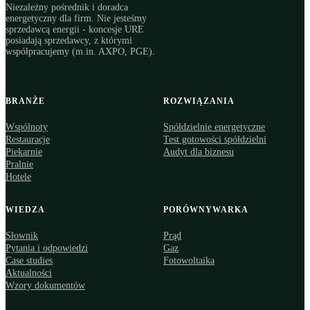
Niezależny pośrednik i doradca
energetyczny dla firm. Nie jesteśmy
sprzedawcą energii - koncesje URE
posiadają sprzedawcy, z którymi
współpracujemy (m.in. AXPO, PGE).
BRANŻE
ROZWIĄZANIA
Wspólnoty
Spółdzielnie energetyczne
Restauracje
Test gotowości spółdzielni
Piekarnie
Audyt dla biznesu
Pralnie
Hotele
WIEDZA
PORÓWNYWARKA
Słownik
Prąd
Pytania i odpowiedzi
Gaz
Case studies
Fotowoltaika
Aktualności
Wzory dokumentów