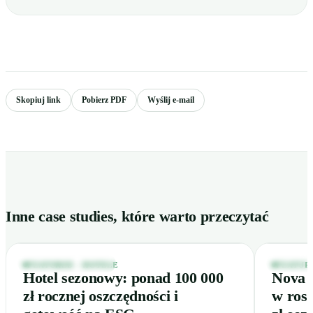
Skopiuj link
Pobierz PDF
Wyślij e-mail
100 000
Inne case studies, które warto przeczytać
zł / rok
Elegancki hotel o zmierzchu z ciepło rozświetlonymi oknami
Wnętrze nowo
HOTELE · POLSKA
RESTAUR
FEATURED - HOTELE
FEATUR
Hotel sezonowy: ponad 100 000
Nova S
zł rocznej oszczędności i
w rosn