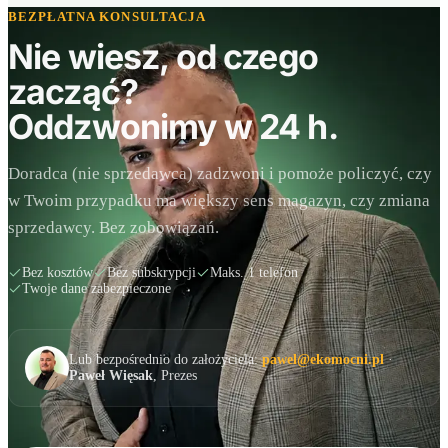
BEZPŁATNA KONSULTACJA
Nie wiesz, od czego
zacząć?
Oddzwonimy w 24 h.
Doradca (nie sprzedawca) zadzwoni i pomoże policzyć, czy
w Twoim przypadku ma większy sens magazyn, czy zmiana
sprzedawcy. Bez zobowiązań.
Bez kosztów
Bez subskrypcji
Maks. 1 telefon
Twoje dane zabezpieczone
Lub bezpośrednio do założyciela:
pawel@ekomocni.pl
·
Paweł Więsak
, Prezes