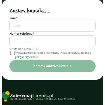
Zostaw kontakt
Wypełnienie zajmuje 20 sekund.
Imię
*
Numer telefonu
*
9 cyfr, bez prefixu +48
Wyrażam zgodę na kontakt telefoniczny w celu doradztwa, zgodnie z
polityką prywatności
.
Zamów oddzwonienie
Zatrzymaj
Licznik
.pl
NIŻSZE RACHUNKI
.
WIĘKSZA KONTROLA
.
LEPSZY BIZNES
.