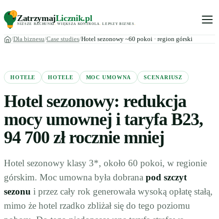
Zatrzymaj
Licznik
.pl
NIŻSZE RACHUNKI
.
WIĘKSZA KONTROLA
.
LEPSZY BIZNES
.
Dla biznesu
Case studies
Hotel sezonowy ~60 pokoi · region górski
HOTELE
HOTELE
MOC UMOWNA
SCENARIUSZ
Hotel sezonowy: redukcja
mocy umownej i taryfa B23,
94 700 zł rocznie mniej
Hotel sezonowy klasy 3*, około 60 pokoi, w regionie
górskim. Moc umowna była dobrana
pod szczyt
sezonu
i przez cały rok generowała wysoką opłatę stałą,
mimo że hotel rzadko zbliżał się do tego poziomu