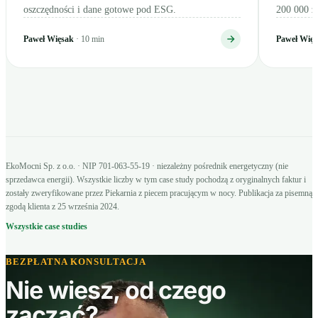
oszczędności i dane gotowe pod ESG.
200 000 zł
Paweł Więsak
· 10 min
Paweł Wię
EkoMocni Sp. z o.o. · NIP 701-063-55-19 · niezależny pośrednik energetyczny (nie
sprzedawca energii). Wszystkie liczby w tym case study pochodzą z oryginalnych faktur i
zostały zweryfikowane przez Piekarnia z piecem pracującym w nocy. Publikacja za pisemną
zgodą klienta z 25 września 2024.
Wszystkie case studies
BEZPŁATNA KONSULTACJA
Nie wiesz, od czego
zacząć?