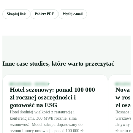
Skopiuj link
Pobierz PDF
Wyślij e-mail
100 000
Inne case studies, które warto przeczytać
zł / rok
Elegancki hotel o zmierzchu z ciepło rozświetlonymi oknami
Wnętrze nowo
HOTELE · POLSKA
RESTAUR
FEATURED - HOTELE
FEATUR
Hotel sezonowy: ponad 100 000
Nova S
zł rocznej oszczędności i
w rosn
gotowość na ESG
zł osz
Hotel średniej wielkości z restauracją i
Rosnąca si
konferencjami, 360 MWh rocznie, silna
warszawsk
sezonowość. Model zakupu dopasowany do
aktywny z
sezonu i mocy umownej - ponad 100 000 zł
zł netto r