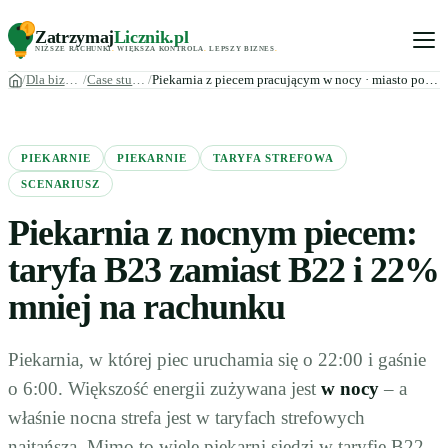
Zatrzymaj
Licznik
.pl
NIŻSZE RACHUNKI
.
WIĘKSZA KONTROLA
.
LEPSZY BIZNES
.
Dla biznesu
Case studies
Piekarnia z piecem pracującym w nocy · miasto powiatowe
PIEKARNIE
PIEKARNIE
TARYFA STREFOWA
SCENARIUSZ
Piekarnia z nocnym piecem:
taryfa B23 zamiast B22 i 22%
mniej na rachunku
Piekarnia, w której piec uruchamia się o 22:00 i gaśnie
o 6:00. Większość energii zużywana jest
w nocy
– a
właśnie nocna strefa jest w taryfach strefowych
najtańsza. Mimo to wiele piekarni siedzi w taryfie B22,