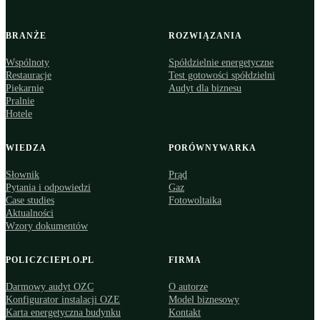
BRANŻE
ROZWIĄZANIA
Wspólnoty
Spółdzielnie energetyczne
Restauracje
Test gotowości spółdzielni
Piekarnie
Audyt dla biznesu
Pralnie
Hotele
WIEDZA
PORÓWNYWARKA
Słownik
Prąd
Pytania i odpowiedzi
Gaz
Case studies
Fotowoltaika
Aktualności
Wzory dokumentów
POLICZCIEPLO.PL
FIRMA
Darmowy audyt OZC
O autorze
Konfigurator instalacji OZE
Model biznesowy
Karta energetyczna budynku
Kontakt