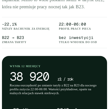
która nie premiuje pracy nocnej tak jak B23.
-22,1%
22:00-06:00
NIŻSZY RACHUNEK ZA ENERGIĘ
PROFIL PRACY PIECA
B22 → B23
bez inwestycji
ZMIANA TARYFY
TYLKO WNIOSEK DO OSD
WYNIK 12 MIESIĘCY
38 920
zł / rok
Roczna oszczędność po zmianie taryfy z B22 na B23 dla nocnego
profilu zużycia 22:00-06:00. Wartości przykładowe, oparte na
realnych relacjach stawek strefowych.