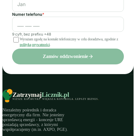
Numer telefonu
*
9 cyfr, bez prefixu +48
Wyrażam zgodę na kontakt telefoniczny w celu doradztwa, zgodnie z
polityką prywatności
.
Zamów oddzwonienie
Zatrzymaj
Licznik
.pl
NIŻSZE RACHUNKI
.
WIĘKSZA KONTROLA
.
LEPSZY BIZNES
.
Niezależny pośrednik i doradca
energetyczny dla firm. Nie jesteśmy
sprzedawcą energii - koncesje URE
posiadają sprzedawcy, z którymi
współpracujemy (m.in. AXPO, PGE).