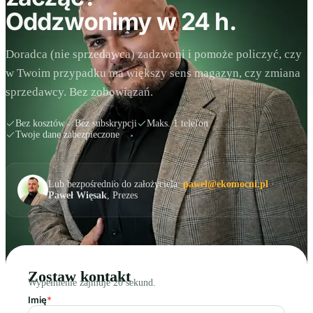
Oddzwonimy w 24 h.
Doradca (nie sprzedawca) zadzwoni i pomoże policzyć, czy
w Twoim przypadku ma większy sens magazyn, czy zmiana
sprzedawcy. Bez zobowiązań.
Bez kosztów
Bez subskrypcji
Maks. 1 telefon
Twoje dane zabezpieczone
Lub bezpośrednio do założyciela:
pawel@ekomocni.pl
·
Paweł Więsak
, Prezes
Zostaw kontakt
Wypełnienie zajmuje 20 sekund.
Imię
*