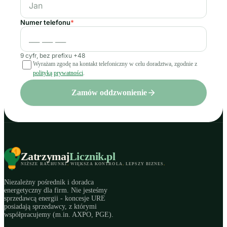
Numer telefonu
*
9 cyfr, bez prefixu +48
Wyrażam zgodę na kontakt telefoniczny w celu doradztwa, zgodnie z
polityką prywatności
.
Zamów oddzwonienie
Zatrzymaj
Licznik
.pl
NIŻSZE RACHUNKI
.
WIĘKSZA KONTROLA
.
LEPSZY BIZNES
.
Niezależny pośrednik i doradca
energetyczny dla firm. Nie jesteśmy
sprzedawcą energii - koncesje URE
posiadają sprzedawcy, z którymi
współpracujemy (m.in. AXPO, PGE).