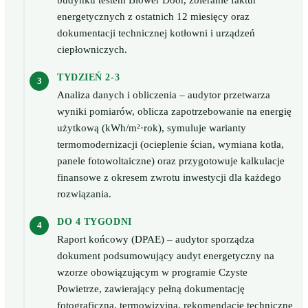
budynku testem Blower Door, zbieranie faktur
energetycznych z ostatnich 12 miesięcy oraz
dokumentacji technicznej kotłowni i urządzeń
ciepłowniczych.
TYDZIEŃ 2-3
Analiza danych i obliczenia – audytor przetwarza
wyniki pomiarów, oblicza zapotrzebowanie na energię
użytkową (kWh/m²·rok), symuluje warianty
termomodernizacji (ocieplenie ścian, wymiana kotła,
panele fotowoltaiczne) oraz przygotowuje kalkulacje
finansowe z okresem zwrotu inwestycji dla każdego
rozwiązania.
DO 4 TYGODNI
Raport końcowy (DPAE) – audytor sporządza
dokument podsumowujący audyt energetyczny na
wzorze obowiązującym w programie Czyste
Powietrze, zawierający pełną dokumentację
fotograficzną, termowizyjną, rekomendacje techniczne