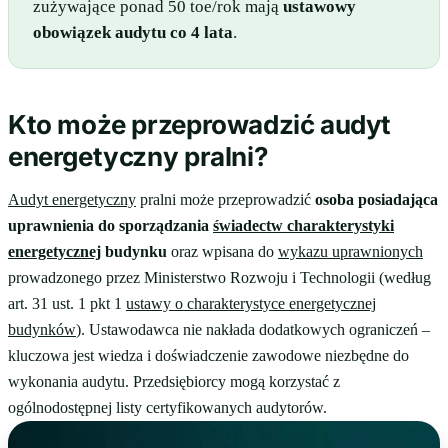
zużywające ponad 50 toe/rok mają
ustawowy
obowiązek audytu co 4 lata
.
Kto może przeprowadzić audyt
energetyczny pralni?
Audyt energetyczny
pralni może przeprowadzić
osoba posiadająca
uprawnienia do sporządzania
świadectw charakterystyki
energetycznej
budynku
oraz wpisana do
wykazu uprawnionych
prowadzonego przez Ministerstwo Rozwoju i Technologii (według
art. 31 ust. 1 pkt 1
ustawy o charakterystyce energetycznej
budynków
). Ustawodawca nie nakłada dodatkowych ograniczeń –
kluczowa jest wiedza i doświadczenie zawodowe niezbędne do
wykonania audytu. Przedsiębiorcy mogą korzystać z
ogólnodostępnej listy certyfikowanych audytorów.