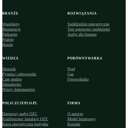
BRANŻE
ROZWIĄZANIA
Wspólnoty
Spółdzielnie energetyczne
Restauracje
Test gotowości spółdzielni
Piekarnie
Audyt dla biznesu
Pralnie
Hotele
WIEDZA
PORÓWNYWARKA
Słownik
Prąd
Pytania i odpowiedzi
Gaz
Case studies
Fotowoltaika
Aktualności
Wzory dokumentów
POLICZCIEPLO.PL
FIRMA
Darmowy audyt OZC
O autorze
Konfigurator instalacji OZE
Model biznesowy
Karta energetyczna budynku
Kontakt