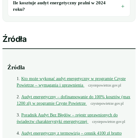
Ile kosztuje audyt energetyczny pralni w 2024
roku?
Źródła
Źródła
Kto może wykonać audyt energetyczny w programie Czyste
Powietrze – wymagania i uprawnienia
czystepowietrze.gov.pl
Audyt energetyczny – dofinansowanie do 100% kosztów (max
1200 zł) w programie Czyste Powietrze
czystepowietrze.gov.pl
Poradnik Audyt Bez Błędów – rejestr uprawnionych do
świadectw charakterystyki energetycznej
czystepowietrze.gov.pl
Audyt energetyczny z termowizją – cennik 4100 zł brutto