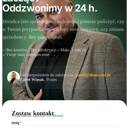
Oddzwonimy w 24 h.
Doradca (nie sprzedawca) zadzwoni i pomoże policzyć, czy
w Twoim przypadku ma większy sens magazyn, czy zmiana
sprzedawcy. Bez zobowiązań.
Bez kosztów
Bez subskrypcji
Maks. 1 telefon
Twoje dane zabezpieczone
Lub bezpośrednio do założyciela:
pawel@ekomocni.pl
·
Paweł Więsak
, Prezes
Zostaw kontakt
Wypełnienie zajmuje 20 sekund.
Imię
*