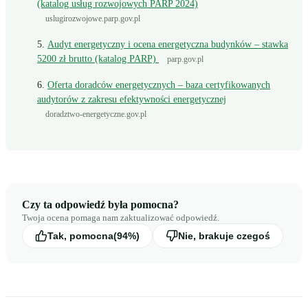
(katalog usług rozwojowych PARP 2024)
uslugirozwojowe.parp.gov.pl
Audyt energetyczny i ocena energetyczna budynków – stawka
5200 zł brutto (katalog PARP)
parp.gov.pl
Oferta doradców energetycznych – baza certyfikowanych
audytorów z zakresu efektywności energetycznej
doradztwo-energetyczne.gov.pl
Czy ta odpowiedź była pomocna?
Twoja ocena pomaga nam zaktualizować odpowiedź.
Tak, pomocna
(94%)
Nie, brakuje czegoś