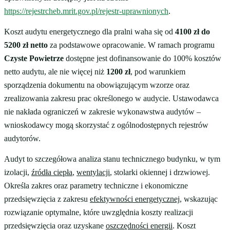
https://rejestrcheb.mrit.gov.pl/rejestr-uprawnionych
.
Koszt audytu energetycznego dla pralni waha się od
4100 zł do
5200 zł netto
za podstawowe opracowanie. W ramach programu
Czyste Powietrze
dostępne jest dofinansowanie do 100% kosztów
netto audytu, ale nie więcej niż
1200 zł
, pod warunkiem
sporządzenia dokumentu na obowiązującym wzorze oraz
zrealizowania zakresu prac określonego w audycie. Ustawodawca
nie nakłada ograniczeń w zakresie wykonawstwa audytów –
wnioskodawcy mogą skorzystać z ogólnodostępnych rejestrów
audytorów.
Audyt to szczegółowa analiza stanu technicznego budynku, w tym
izolacji,
źródła ciepła
,
wentylacji
, stolarki okiennej i drzwiowej.
Określa zakres oraz parametry techniczne i ekonomiczne
przedsięwzięcia z zakresu
efektywności energetycznej
, wskazując
rozwiązanie optymalne, które uwzględnia koszty realizacji
przedsięwzięcia oraz uzyskane
oszczędności energii
. Koszt