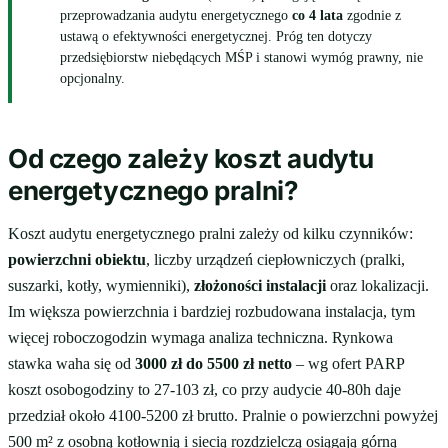
przeprowadzania audytu energetycznego
co 4 lata
zgodnie z
ustawą o efektywności energetycznej. Próg ten dotyczy
przedsiębiorstw niebędących MŚP i stanowi wymóg prawny, nie
opcjonalny.
Od czego zależy koszt audytu
energetycznego pralni?
Koszt audytu energetycznego pralni zależy od kilku czynników:
powierzchni obiektu
, liczby urządzeń ciepłowniczych (pralki,
suszarki, kotły, wymienniki),
złożoności instalacji
oraz lokalizacji.
Im większa powierzchnia i bardziej rozbudowana instalacja, tym
więcej roboczogodzin wymaga analiza techniczna. Rynkowa
stawka waha się od
3000 zł do 5500 zł netto
– wg ofert PARP
koszt osobogodziny to 27-103 zł, co przy audycie 40-80h daje
przedział około 4100-5200 zł brutto. Pralnie o powierzchni powyżej
500 m² z osobną kotłownią i siecią rozdzielczą osiągają górną