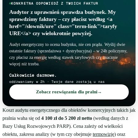
KONKRETNA ODPOWIEDŹ Z TWOICH FAKTUR
Audytor z uprawnień sprawdza budynek. My
sprawdzimy faktury – czy płacisz według <a
href="/slownik/ure" class="term-link">taryfy
URE</a> czy wielokrotnie powyżej.
Audyt energetyczny to ocena budynku, nie cen prądu. Wyślij dwie
ostatnie faktury (sprzedażowa + dystrybucyjna) – w 24h policzymy,
czy płacisz za energię według stawek taryfowych czy znacznie
więcej niż trzeba.
Całkowicie darmowe.
oddzwaniamy w 2h · Twoje dane zostają u nas
Zobacz rozwiązania dla pralni
→
Koszt audytu energetycznego dla obiektów komercyjnych takich jak
pralnia waha się od
4 100 zł do 5 200 zł netto
(według danych z
Bazy Usług Rozwojowych PARP). Cena zależy od wielkości
obiektu, zakresu analizy (w tym czy obejmuje
termowizję
) oraz