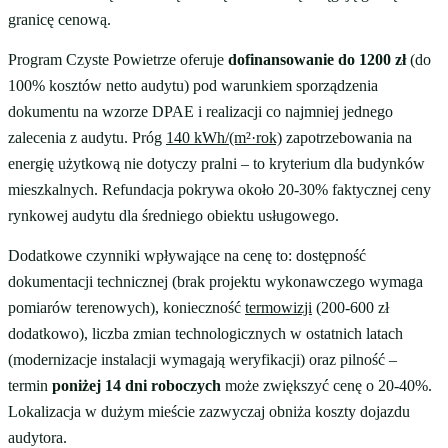
granicę cenową.
Program Czyste Powietrze oferuje
dofinansowanie do 1200 zł
(do
100% kosztów netto audytu) pod warunkiem sporządzenia
dokumentu na wzorze DPAE i realizacji co najmniej jednego
zalecenia z audytu. Próg
140 kWh/(m²·rok)
zapotrzebowania na
energię użytkową nie dotyczy pralni – to kryterium dla budynków
mieszkalnych. Refundacja pokrywa około 20-30% faktycznej ceny
rynkowej audytu dla średniego obiektu usługowego.
Dodatkowe czynniki wpływające na cenę to: dostępność
dokumentacji technicznej (brak projektu wykonawczego wymaga
pomiarów terenowych), konieczność
termowizji
(200-600 zł
dodatkowo), liczba zmian technologicznych w ostatnich latach
(modernizacje instalacji wymagają weryfikacji) oraz pilność –
termin
poniżej 14 dni roboczych
może zwiększyć cenę o 20-40%.
Lokalizacja w dużym mieście zazwyczaj obniża koszty dojazdu
audytora.