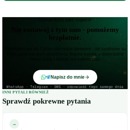
Zawsze lepiej mieć wsparcie
Nie zostawaj z tym sam - pomożemy
bezpłatnie.
Doradztwo jest dla Ciebie całkowicie darmowe - nie zarabiamy na
Tobie, prowizję płaci sprzedawca. Napisz wprost, a sprawdzimy
Twoją taryfę i fakturę bez zobowiązań.
Napisz do mnie
WhatsApp · Telegram · SMS · odpowiedź tego samego dnia
INNI PYTALI RÓWNIEŻ
Sprawdź pokrewne pytania
→