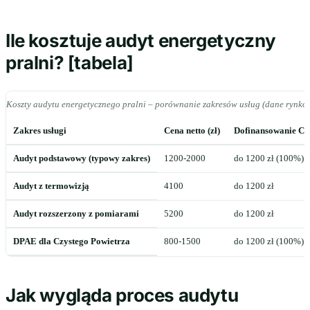
Ile kosztuje audyt energetyczny
pralni? [tabela]
Koszty audytu energetycznego pralni – porównanie zakresów usług (dane rynko
Zakres usługi
Cena netto (zł)
Dofinansowanie Czy
Audyt podstawowy (typowy zakres)
1200-2000
do 1200 zł (100%)
Audyt z termowizją
4100
do 1200 zł
Audyt rozszerzony z pomiarami
5200
do 1200 zł
DPAE dla Czystego Powietrza
800-1500
do 1200 zł (100%)
Jak wygląda proces audytu