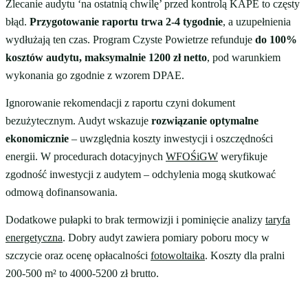
Zlecanie audytu ‘na ostatnią chwilę’ przed kontrolą KAPE to częsty
błąd.
Przygotowanie raportu trwa 2-4 tygodnie
, a uzupełnienia
wydłużają ten czas. Program Czyste Powietrze refunduje
do 100%
kosztów audytu, maksymalnie 1200 zł netto
, pod warunkiem
wykonania go zgodnie z wzorem DPAE.
Ignorowanie rekomendacji z raportu czyni dokument
bezużytecznym. Audyt wskazuje
rozwiązanie optymalne
ekonomicznie
– uwzględnia koszty inwestycji i oszczędności
energii. W procedurach dotacyjnych
WFOŚiGW
weryfikuje
zgodność inwestycji z audytem – odchylenia mogą skutkować
odmową dofinansowania.
Dodatkowe pułapki to brak termowizji i pominięcie analizy
taryfa
energetyczna
. Dobry audyt zawiera pomiary poboru mocy w
szczycie oraz ocenę opłacalności
fotowoltaika
. Koszty dla pralni
200-500 m² to 4000-5200 zł brutto.