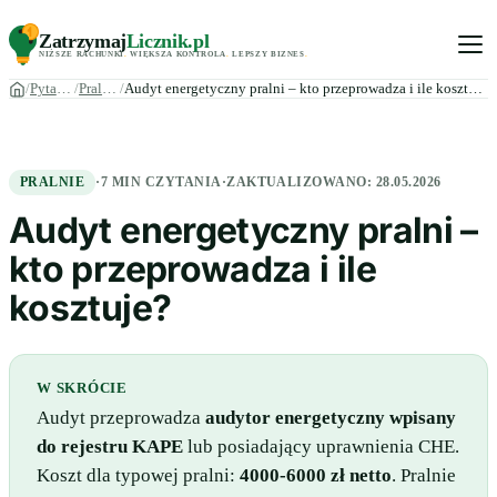
Zatrzymaj
Licznik
.pl
NIŻSZE RACHUNKI
.
WIĘKSZA KONTROLA
.
LEPSZY BIZNES
.
Pytania
Pralnie
Audyt energetyczny pralni – kto przeprowadza i ile kosztuje?
PRALNIE
·
7 MIN CZYTANIA
·
ZAKTUALIZOWANO:
28.05.2026
Audyt energetyczny pralni –
kto przeprowadza i ile
kosztuje?
W SKRÓCIE
Audyt przeprowadza
audytor energetyczny wpisany
do rejestru KAPE
lub posiadający uprawnienia CHE.
Koszt dla typowej pralni:
4000-6000 zł netto
. Pralnie