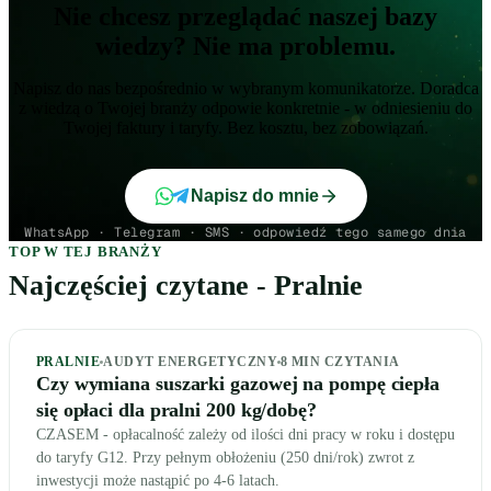
Nie chcesz przeglądać naszej bazy
wiedzy? Nie ma problemu.
Napisz do nas bezpośrednio w wybranym komunikatorze. Doradca
z wiedzą o Twojej branży odpowie konkretnie - w odniesieniu do
Twojej faktury i taryfy. Bez kosztu, bez zobowiązań.
Napisz do mnie
WhatsApp · Telegram · SMS · odpowiedź tego samego dnia
TOP W TEJ BRANŻY
Najczęściej czytane - Pralnie
PRALNIE
AUDYT ENERGETYCZNY
8
MIN CZYTANIA
Czy wymiana suszarki gazowej na pompę ciepła
się opłaci dla pralni 200 kg/dobę?
CZASEM - opłacalność zależy od ilości dni pracy w roku i dostępu
do taryfy G12. Przy pełnym obłożeniu (250 dni/rok) zwrot z
inwestycji może nastąpić po 4-6 latach.