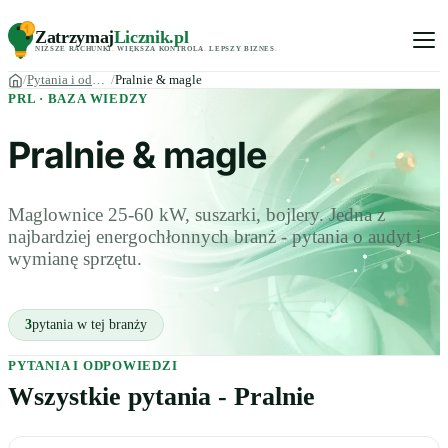
Zatrzymaj
Licznik
.pl
NIŻSZE RACHUNKI
.
WIĘKSZA KONTROLA
.
LEPSZY BIZNES
.
Pytania i odpowiedzi
Pralnie & magle
PRL · BAZA WIEDZY
Pralnie & magle
Maglownice 25-60 kW, suszarki, bojlery. Jedna z
najbardziej energochłonnych branż - pytania o audyt i
wymianę sprzętu.
3
pytania w tej branży
PYTANIA I ODPOWIEDZI
Wszystkie pytania - Pralnie